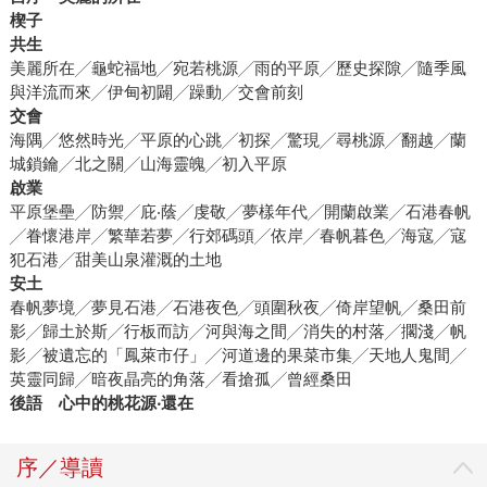
楔子
共生
美麗所在╱龜蛇福地╱宛若桃源╱雨的平原╱歷史探隙╱隨季風
與洋流而來╱伊甸初闢╱躁動╱交會前刻
交會
海隅╱悠然時光╱平原的心跳╱初探╱驚現╱尋桃源╱翻越╱蘭
城鎖鑰╱北之關╱山海靈魄╱初入平原
啟業
平原堡壘╱防禦╱庇‧蔭╱虔敬╱夢樣年代╱開蘭啟業╱石港春帆
╱眷懷港岸╱繁華若夢╱行郊碼頭╱依岸╱春帆暮色╱海寇╱寇
犯石港╱甜美山泉灌溉的土地
安土
春帆夢境╱夢見石港╱石港夜色╱頭圍秋夜╱倚岸望帆╱桑田前
影╱歸土於斯╱行板而訪╱河與海之間╱消失的村落╱擱淺╱帆
影╱被遺忘的「鳳萊市仔」╱河道邊的果菜市集╱天地人鬼間╱
英靈同歸╱暗夜晶亮的角落╱看搶孤╱曾經桑田
後語 心中的桃花源
‧
還在
序／導讀