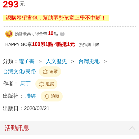
293
元
認購希望書包，幫助弱勢孩童上學不中斷！
10
預計最高可得金幣
點
?
100累1點 4點抵1元
HAPPY GO享
折抵無上限
分類：
電子書
＞
人文歷史
＞
台灣史地
＞
台灣文化/民俗
追蹤
作者：
馬丁
追蹤
出版社：
聯經
追蹤
出版日：
2020/02/21
活動訊息