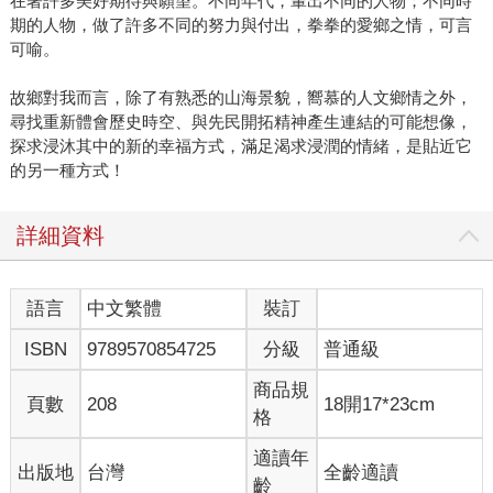
在著許多美好期待與願望。不同年代，輩出不同的人物；不同時
期的人物，做了許多不同的努力與付出，拳拳的愛鄉之情，可言
可喻。
故鄉對我而言，除了有熟悉的山海景貌，嚮慕的人文鄉情之外，
尋找重新體會歷史時空、與先民開拓精神產生連結的可能想像，
探求浸沐其中的新的幸福方式，滿足渴求浸潤的情緒，是貼近它
的另一種方式！
詳細資料
語言
中文繁體
裝訂
ISBN
9789570854725
分級
普通級
商品規
頁數
208
18開17*23cm
格
適讀年
出版地
台灣
全齡適讀
齡