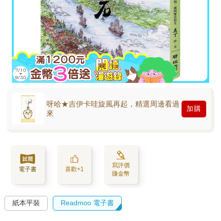
呀哈★吉伊卡哇旋風再起，精選周邊看過
加購
來
寫評價
電子書
喜歡+1
賺金幣
紙本平裝
Readmoo 電子書