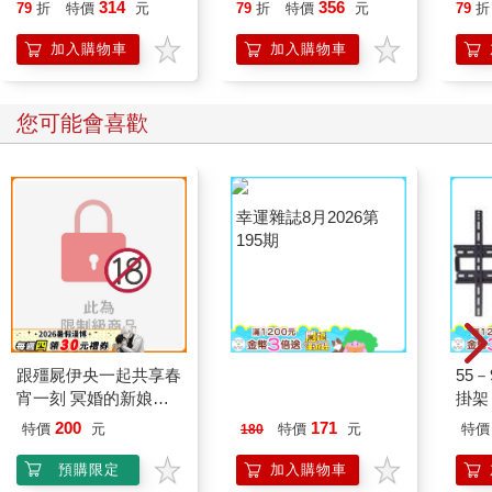
恭談
314
356
79
折
特價
元
79
折
特價
元
79
折
想
加入購物車
加入購物車
您可能會喜歡
跟殭屍伊央一起共享春
幸運雜誌8月2026第
55
宵一刻 冥婚的新娘番
195期
掛架 
外篇
200
171
特價
元
特價
元
特價
180
預購限定
加入購物車