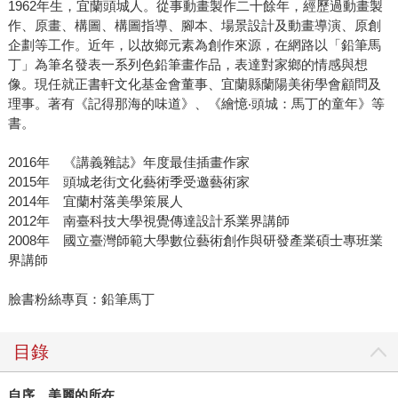
1962年生，宜蘭頭城人。從事動畫製作二十餘年，經歷過動畫製
作、原畫、構圖、構圖指導、腳本、場景設計及動畫導演、原創
企劃等工作。近年，以故鄉元素為創作來源，在網路以「鉛筆馬
丁」為筆名發表一系列色鉛筆畫作品，表達對家鄉的情感與想
像。現任就正書軒文化基金會董事、宜蘭縣蘭陽美術學會顧問及
理事。著有《記得那海的味道》、《繪憶‧頭城：馬丁的童年》等
書。
2016年 《講義雜誌》年度最佳插畫作家
2015年 頭城老街文化藝術季受邀藝術家
2014年 宜蘭村落美學策展人
2012年 南臺科技大學視覺傳達設計系業界講師
2008年 國立臺灣師範大學數位藝術創作與研發產業碩士專班業
界講師
臉書粉絲專頁：鉛筆馬丁
目錄
自序 美麗的所在