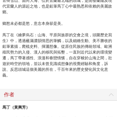
背倚雪山、面向大海、位於宜蘭最北端的頭城，是開發蘭陽及現
代宜蘭人的源起之地，也是鉛筆馬丁心中最熟悉和依賴的美麗故
鄉。
鄉愁未必都是愁，意念本身卻是美。
馬丁在《繪夢烏石：山海、平原與族群的交會之境，頭圍歷史寫
生》中，透過蘸滿濃韻情思的筆觸，以及細緻生動、美不勝收的
鉛筆素描，爬梳史料、揮灑想像。從原住民族的傳統領域、歐洲
殖民勢力的入侵、漢人的移民與拓墾，一直到近代以來的環境變
遷，馬丁帶著感性、浪漫和眷戀情愫，自在穿梭於山海之間，壯
遊於時空的領地，並以未曾見識或想像的視覺經驗和角度，訴
說、反思頭城這個美麗的所在，千百年來的歷史變化與文化意
義。
作者
馬丁（黃興芳）