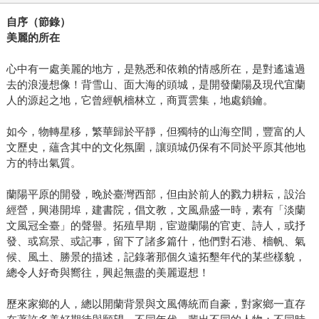
自序（節錄）
美麗的所在
心中有一處美麗的地方，是熟悉和依賴的情感所在，是對遙遠過
去的浪漫想像！背雪山、面大海的頭城，是開發蘭陽及現代宜蘭
人的源起之地，它曾經帆檣林立，商賈雲集，地處鎖鑰。
如今，物轉星移，繁華歸於平靜，但獨特的山海空間，豐富的人
文歷史，蘊含其中的文化氛圍，讓頭城仍保有不同於平原其他地
方的特出氣質。
蘭陽平原的開發，晚於臺灣西部，但由於前人的戮力耕耘，設治
經營，興港開埠，建書院，倡文教，文風鼎盛一時，素有「淡蘭
文風冠全臺」的聲譽。拓殖早期，宦遊蘭陽的官吏、詩人，或抒
發、或寫景、或記事，留下了諸多篇什，他們對石港、檣帆、氣
候、風土、勝景的描述，記錄著那個久遠拓墾年代的某些樣貌，
總令人好奇與嚮往，興起無盡的美麗遐想！
歷來家鄉的人，總以開蘭背景與文風傳統而自豪，對家鄉一直存