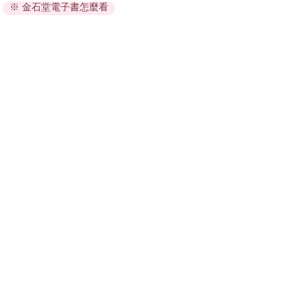
※ 金石堂電子書怎麼看
因版權保護，您在金石堂所購買的電子書僅能以金石堂專屬
的閱讀軟體開啟閱讀，無法以其他閱讀器或直接下載檔案。
依據「消費者保護法」第19條及行政院消費者保護處公告之
「通訊交易解除權合理例外情事適用準則」，非以有形媒介
提供之數位內容或一經提供即為完成之線上服務，經消費者
事先同意始提供。（如：電子書、電子雜誌、下載版軟體、
虛擬商品…等），
不受「網購服務需提供七日鑑賞期」的限
制
。為維護您的權益，建議您先使用「試閱」功能後再付款
購買。