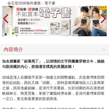
金石堂2026海外優惠：電子書
內容簡介
知名插畫家「鉛筆馬丁」，以深情的文字與圖畫穿梭古今，娓娓
勾勒深藏於內心，那個遺世樸真的美麗故鄉！
頭城是漢人在蘭陽平原第一個建立的開墾據點，亦是臺灣東部開
發的起始點，因此又稱「頭圍」，當時是噶瑪蘭地區人口及商業
之最，因其地處鎖鑰，是清代平原重鎮。位於頭圍的烏石港曾經
帆檣林立、商賈雲集，掌握了蘭陽經濟命脈，是清代臺灣東部唯
一正口，東北角最重要的貿易商港。