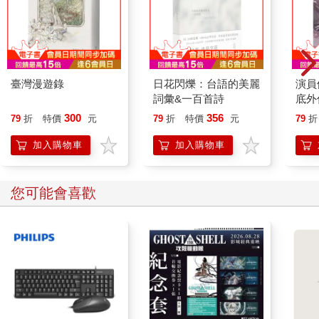
臺灣漫遊錄
日花閃爍：台語的美麗
演員
詞彙&一百首詩
底外
300
356
79
折
特價
元
79
折
特價
元
79
折
加入購物車
加入購物車
您可能會喜歡