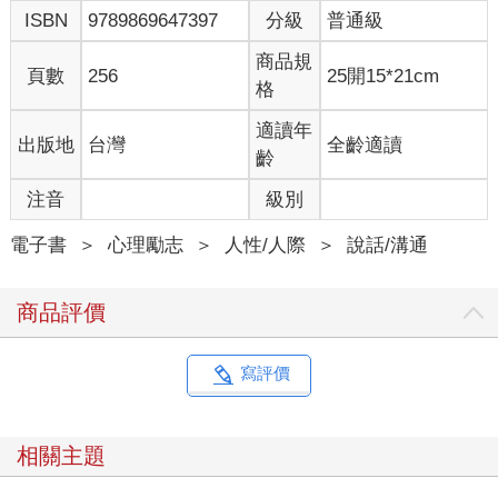
ISBN
9789869647397
分級
普通級
商品規
頁數
256
25開15*21cm
格
適讀年
出版地
台灣
全齡適讀
齡
注音
級別
電子書
＞
心理勵志
＞
人性/人際
＞
說話/溝通
商品評價
寫評價
相關主題