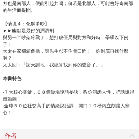
方也是南部人，便能引起共鳴；倘若是北部人，可能會好奇南部
的生活而提問。
【情境４：化解爭吵】
►►幽默是最好的潤滑劑
與另一半吵架冷戰了，想打破僵局與對方和好時，學學以下例
子：
太太在家翻箱倒櫃，讓先生忍不住開口問：「妳到底再找什麼
啊？」
太太回：「謝天謝地，我總算找到你的聲音了。」
本書特色
‧７大核心關鍵，６８個臨場說話祕訣，教你洞悉人性，把話說得
最動聽！
‧全球５０位社交高手的情緒說話課，開口１０秒內立刻讓人窩
心！
作者