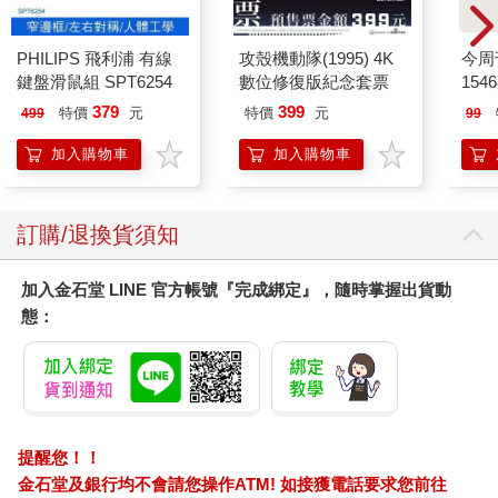
PHILIPS 飛利浦 有線
攻殼機動隊(1995) 4K
今周
鍵盤滑鼠組 SPT6254
數位修復版紀念套票
154
379
399
特價
元
特價
元
499
99
加入購物車
加入購物車
訂購/退換貨須知
加入金石堂 LINE 官方帳號『完成綁定』，隨時掌握出貨動
態：
提醒您！！
金石堂及銀行均不會請您操作ATM! 如接獲電話要求您前往