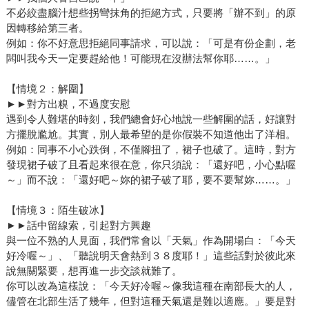
不必絞盡腦汁想些拐彎抹角的拒絕方式，只要將「辦不到」的原
因轉移給第三者。
例如：你不好意思拒絕同事請求，可以說：「可是有份企劃，老
闆叫我今天一定要趕給他！可能現在沒辦法幫你耶……。」
【情境２：解圍】
►►對方出糗，不過度安慰
遇到令人難堪的時刻，我們總會好心地說一些解圍的話，好讓對
方擺脫尷尬。其實，別人最希望的是你假裝不知道他出了洋相。
例如：同事不小心跌倒，不僅腳扭了，裙子也破了。這時，對方
發現裙子破了且看起來很在意，你只須說：「還好吧，小心點喔
～」而不說：「還好吧～妳的裙子破了耶，要不要幫妳……。」
【情境３：陌生破冰】
►►話中留線索，引起對方興趣
與一位不熟的人見面，我們常會以「天氣」作為開場白：「今天
好冷喔～」、「聽說明天會熱到３８度耶！」這些話對於彼此來
說無關緊要，想再進一步交談就難了。
你可以改為這樣說：「今天好冷喔～像我這種在南部長大的人，
儘管在北部生活了幾年，但對這種天氣還是難以適應。」要是對