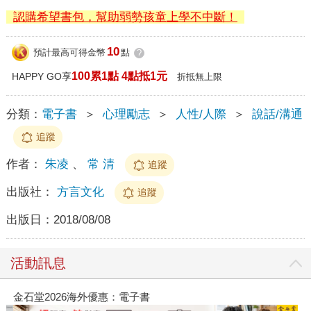
認購希望書包，幫助弱勢孩童上學不中斷！
10
預計最高可得金幣
點
?
100累1點 4點抵1元
HAPPY GO享
折抵無上限
分類：
電子書
＞
心理勵志
＞
人性/人際
＞
說話/溝通
追蹤
作者：
朱凌
、
常 清
追蹤
出版社：
方言文化
追蹤
出版日：
2018/08/08
活動訊息
金石堂2026海外優惠：電子書