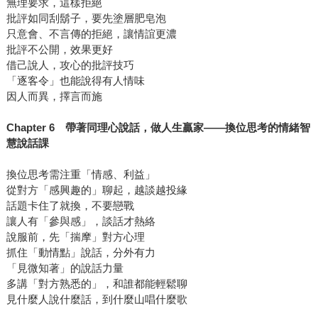
無理要求，這樣拒絕
批評如同刮鬍子，要先塗層肥皂泡
只意會、不言傳的拒絕，讓情誼更濃
批評不公開，效果更好
借己說人，攻心的批評技巧
「逐客令」也能說得有人情味
因人而異，擇言而施
Chapter 6
帶著同理心說話，做人生贏家
——
換位思考的情緒智
慧說話課
換位思考需注重「情感、利益」
從對方「感興趣的」聊起，越談越投緣
話題卡住了就換，不要戀戰
讓人有「參與感」，談話才熱絡
說服前，先「揣摩」對方心理
抓住「動情點」說話，分外有力
「見微知著」的說話力量
多講「對方熟悉的」，和誰都能輕鬆聊
見什麼人說什麼話，到什麼山唱什麼歌