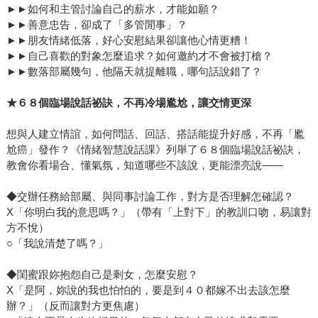
►►如何和主管討論自己的薪水，才能如願？
►►善意忠告，卻成了「多管閒事」？
►►朋友情緒低落，好心安慰結果卻讓他心情更糟！
►►自己喜歡的對象怎麼追求？如何邀約才不會被打槍？
►►數落部屬幾句，他隔天就提離職，哪句話說錯了？
★
６８個臨場說話祕訣，不再冷場尷尬，讓交情更深
想與人建立情誼，如何問話、回話、搭話能提升好感，不再「尷
尬癌」發作？《情緒智慧說話課》列舉了６８個臨場說話祕訣，
教會你看場合、懂氣氛，知道哪些不該說，更能漂亮說——
◆交辦任務給部屬、與同事討論工作，對方是否理解怎確認？
X「你明白我的意思嗎？」（帶有「上對下」的教訓口吻，易讓對
方不悅）
○「我說清楚了嗎？」
◆閨蜜跟妳抱怨自己是剩女，怎麼安慰？
X「是阿，妳說的我也怕怕的，要是到４０都嫁不出去該怎麼
辦？」（反而讓對方更焦慮）