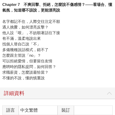
Chapter 7
不爽回擊、拒絕，怎麼說不傷感情？
——
看場合、懂
氣氛，知道哪不該說，更能漂亮說
名字都記不住，人際交往注定不順
遇人挑釁，如何漂亮反擊？
他人設「哏」，不妨順著話往下接
有不滿，溫柔地說出來
找個人替自己說「不」
多備幾種說話模式，錯不了
怎麼跟主管說「no」？
可以拒絕愛情，但要留住友情
應聘時的隱私提問，如何回答？
求職薪資，怎麼談最恰當？
不懂的不說，懂的慎重說
詳細資料
語言
中文繁體
裝訂