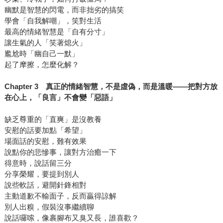
幽默是智慧的閃電，而非拙劣的搞笑
學會「自我解嘲」，笑對生活
最高的情緒智慧是「自有分寸」
讓生氣的人「笑著熄火」
尷尬時「幽自己一默」
起了摩擦，怎麼化解？
Chapter 3
真正的情緒智慧，不是虛偽，而是溫暖
——
把對方放
在心上，「良言」不會變「惡語」
缺乏尊重的「直爽」是沒教養
安慰的話要加點「希望」
場面話的安慰，難有效果
說點你的悲慘事，讓對方治癒一下
得意時，說話留三分
分享榮耀，要提到別人
說些軟話，避開針鋒相對
主動道歉不輸面子，反而贏得諒解
別人出糗，假裝沒事繼續聊
說話囉嗦，像裹腳布又臭又長，誰喜歡？