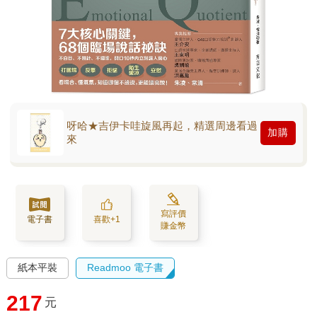
呀哈★吉伊卡哇旋風再起，精選周邊看過
加購
來
寫評價
電子書
喜歡+1
賺金幣
紙本平裝
Readmoo 電子書
217
元