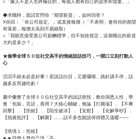
○「嫁人不是人生終極目的，每個人都有自己的追求和需要。」
◆求職時，面試官問你「期望薪資」，如何回答？
X你回：「依公司規定。」或直接報價（「不表明」會與你的期望
有落差，報價太高則不易錄取）
○「我願意接受貴公司薪酬標準，但不知按規定，這個職位的薪資
大約是多少？」
★
偷學全球５０位社交高手的情緒說話技巧，一開口立刻打動人
心
滔滔不絕未必是好事！若說話白目，又愛囉嗦、跳針講不停，話
越多反而越吃虧！
書中彙整了全球５０位社交高手的說話密技，教你洞悉人性，學
會「包裝」言語，善用７大核心關鍵，無論【打圓場】．【不爽
回擊】．【拒絕】．【陌生破冰】．【安慰】．【化解爭吵】．
【指責批評】．【解圍】……話不多也能說得得體又溫暖——
【情境１：拒絕】
►►找個人替自己說「不」