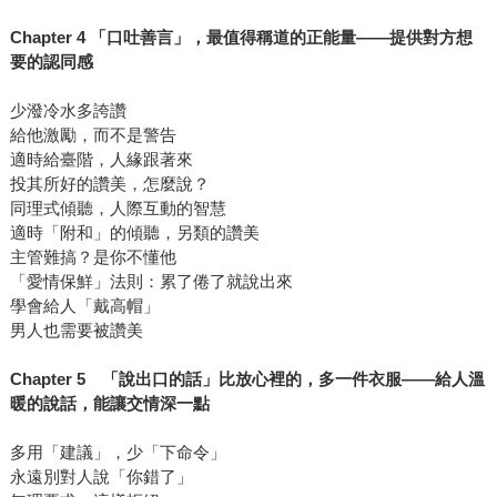
Chapter 4
「口吐善言」，最值得稱道的正能量
——
提供對方想
要的認同感
少潑冷水多誇讚
給他激勵，而不是警告
適時給臺階，人緣跟著來
投其所好的讚美，怎麼說？
同理式傾聽，人際互動的智慧
適時「附和」的傾聽，另類的讚美
主管難搞？是你不懂他
「愛情保鮮」法則：累了倦了就說出來
學會給人「戴高帽」
男人也需要被讚美
Chapter 5
「說出口的話」比放心裡的，多一件衣服
——
給人溫
暖的說話，能讓交情深一點
多用「建議」，少「下命令」
永遠別對人說「你錯了」