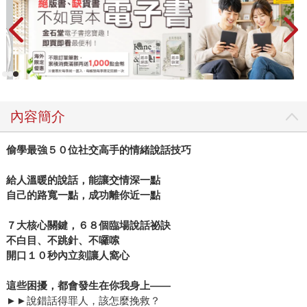
內容簡介
偷學最強５０位社交高手的情緒說話技巧
給人溫暖的說話，能讓交情深一點
自己的路寬一點，成功離你近一點
７大核心關鍵，６８個臨場說話祕訣
不白目、不跳針、不囉嗦
開口１０秒內立刻讓人窩心
這些困擾，都會發生在你我身上
——
►►說錯話得罪人，該怎麼挽救？