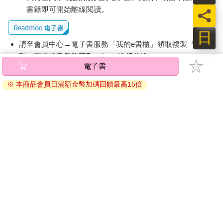
書籍即可開始離線閱讀。
員
日
請至會員中心→電子書服務「我的e書櫃」領取複製『兌換
碼』至電子書服務商Readmoo進行兌換。
電子書
退換貨須知：
※ 本商品會員日滿額金幣加碼回饋最高15倍
因版權保護，您在金石堂所購買的電子書僅能以金石堂專屬
的閱讀軟體開啟閱讀，無法以其他閱讀器或直接下載檔案。
依據「消費者保護法」第19條及行政院消費者保護處公告之
「通訊交易解除權合理例外情事適用準則」，非以有形媒介
提供之數位內容或一經提供即為完成之線上服務，經消費者
事先同意始提供。（如：電子書、電子雜誌、下載版軟體、
虛擬商品…等），
不受「網購服務需提供七日鑑賞期」的限
制
。為維護您的權益，建議您先使用「試閱」功能後再付款
購買。