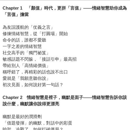
Chapter 1
「顏值」時代，更拼「言值」
——
情緒智慧助你成為
「言值」擔當
為友誼護航的「仗義之言」
修煉情緒智慧，從「打圓場」開始
命令的話，誰都不愛聽
一字之差的情緒智慧
社交高手的「獨門祕笈」
敏感話題不閃躲，「接話引申」最高招
帶給別人「高情緒價值」
稱呼錯了，再精彩的話也說不出口
愛就是「我願意聽你說」
初次見面，如何說好第一句話？
Chapter 2
情緒智慧是裡子，幽默是面子
——
情緒智慧告訴你該
說什麼，幽默讓你說得更漂亮
幽默是最好的潤滑劑
「借題發揮」的幽默，對話中的彩蛋
吵架、冷戰了，如何打破僵局？