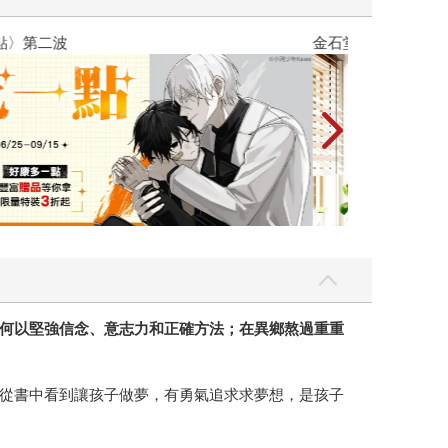
吃一點〉第二波
金石堂2026海
何以堅強信念、意志力和正確方法；在異鄉熬過重重
從書中看到讓孩子做夢，有勇氣追求求夢想，是孩子