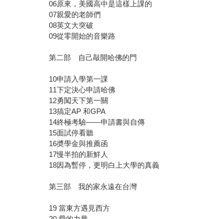
06原來，美國高中是這樣上課的
07親愛的老師們
08英文大突破
09從零開始的音樂路
第二部 自己敲開哈佛的門
10申請入學第一課
11下定決心申請哈佛
12勇闖天下第一關
13搞定AP 和GPA
14終極考驗――申請書與自傳
15面試停看聽
16奬學金與推薦函
17慢半拍的新鮮人
18因為暫停，更明白上大學的真義
第三部 我的家永遠在台灣
19 當東方遇見西方
20 愛的力量