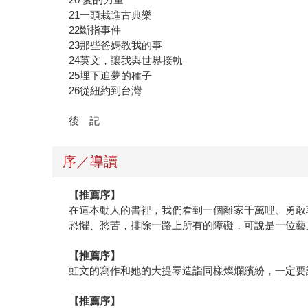
21一頭栽進古典樂
22斷指事件
23那些爸媽教我的事
24英文，讓我與世界接軌
25埋下追夢的種子
26從紐約到台灣
後 記
序／導讀
【推薦序】
在這本動人的書裡，我們看到一個離家千萬哩、勇敢
恐懼、愁苦，排除一路上所有的障礙，可說是一位藝文雙
【推薦序】
虹文的寫作和她的大提琴造詣同樣燦爛繽紛，一定要讀！─
【推薦序】