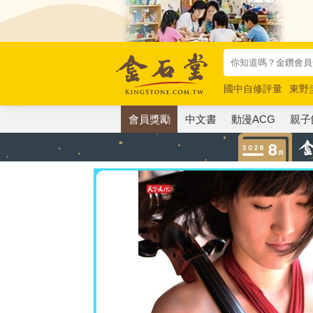
國中自修評量
東野
唯紅花綻放
奧德賽
會員獎勵
中文書
動漫ACG
親子