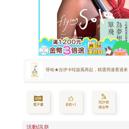
呀哈★吉伊卡哇旋風再起，精選周邊看過來
寫評價
電子書
喜歡+1
賺金幣
活動訊息