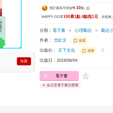
10
預計最高可得金幣
點
?
100累1點 4點抵1元
HAPPY GO享
折抵無
分類：
電子書
＞
心理勵志
＞
勵志
作者：
尤虹文
追蹤
出版社：
天下文化
追蹤
?
出版日：
2019/06/04
加購
電子書
※ 金石堂電子書怎麼看