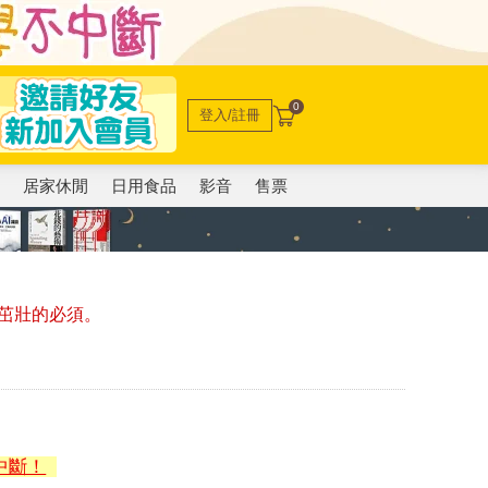
0
登入/註冊
電
居家休閒
日用食品
影音
售票
茁壯的必須。
中斷！