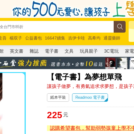
圭吾
楊双子
公益書包
16647續集
吉伊卡哇
高希均
通靈藥師
路邊攤新作
馬斯克
玩具總動員5
超慢跑
館
英文書
雜誌
電子書
文具
玩具親子
3C電玩
家
【電子書】為夢想單飛
讓孩子做夢，有勇氣追求求夢想，是孩子
紙本平裝
Readmoo 電子書
225
元
認購希望書包，幫助弱勢孩童上學不