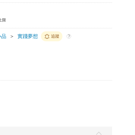
上限
小品
＞
實踐夢想
追蹤
?