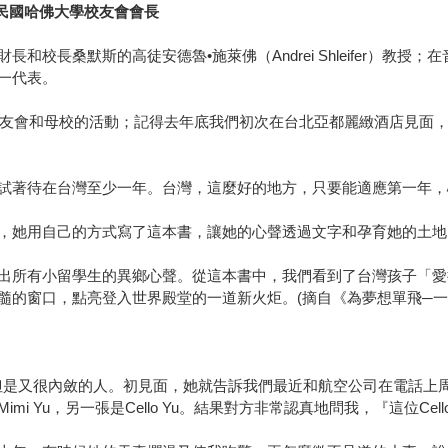
華民國哈佛大學校友會會長
校長桑默斯的高徒安德魯•施萊佛（Andrei Shleifer）教
一代表。
與校友會和母校的活動；記得去年底我們初次在台北亞都麗緻酒店見面
試著待在台灣至少一年。台灣，這麼好的地方，只要能適應第一年，
，她用自己的方式寫了這本書，讓她的心聲透過文字和孕育她的土地
出所有小留學生的異鄉心聲。從這本書中，我們看到了台灣孩子「愛
髓的窗口，點亮登入世界殿堂的一道新火炬。(摘自《為夢想單飛─一
外向但是又很內斂的人。初見面，她就告訴我們最近和航空公司在電話
 Yu，另一張是Cello Yu。結果對方非常認真地問我，『這位Cell