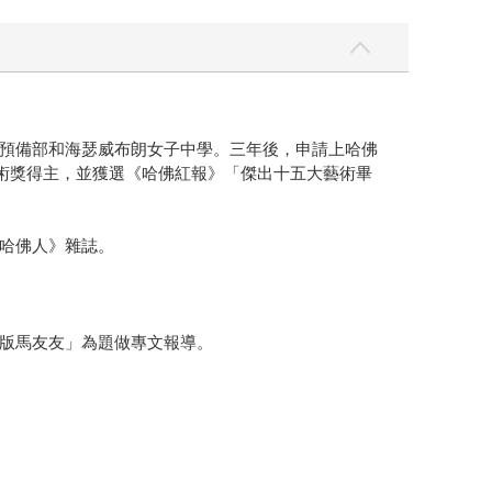
預備部和海瑟威布朗女子中學。三年後，申請上哈佛
是哈佛大學藝術獎得主，並獲選《哈佛紅報》「傑出十五大藝術畢
哈佛人》雜誌。
版馬友友」為題做專文報導。