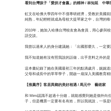
看到台灣孩子「愛拚才會贏」的精神 / 林知延 中
虹文在哈佛大學四年中不僅專研經濟，受教於美國前財長和
純熟，年紀輕輕就成為母校大提琴家之中，台灣的唯
2010年，她加入哈佛台灣校友會為會員，用心參
語交談。
我曾以過來人的身分建議她：「出國那麼久，一定要
我不知道她有沒有照我說的話做，出乎意料之外的是
這本書紀錄了她在美國最初三年的點滴歲月，娓娓道
父母和成長中的莘莘學子，開啟一扇深入美國教育精
【推薦序】客居異鄉的美好相遇 / 馬元中 藝術家
和 Mimi認識不超過十分鐘，就能感覺到她是個
子，但是機票一定要有名有姓，所以我就說，一張是Mimi