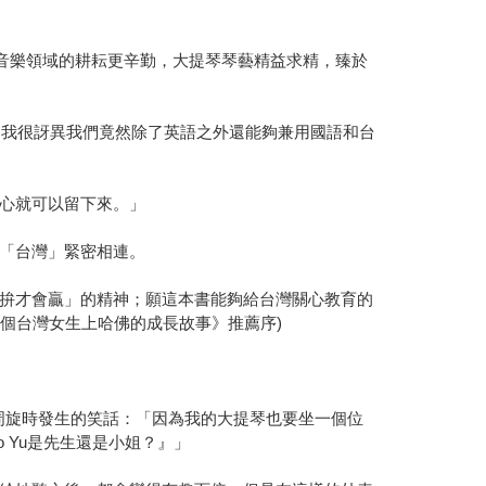
授；在音樂領域的耕耘更辛勤，大提琴琴藝精益求精，臻於
，我很訝異我們竟然除了英語之外還能夠兼用國語和台
心就可以留下來。」
「台灣」緊密相連。
拚才會贏」的精神；願這本書能夠給台灣關心教育的
個台灣女生上哈佛的成長故事》推薦序)
上周旋時發生的笑話：「因為我的大提琴也要坐一個位
o Yu是先生還是小姐？』」