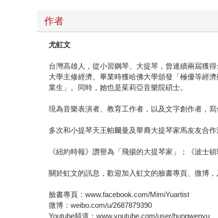
作者
尤虹文
台灣高雄人，從小習鋼琴、大提琴，曾連續兩屆獲得
大學主修經濟。畢業時獲哈佛大學頒發「極優等經濟殊榮」（A
業生」。同時，她也是茱莉亞音樂院碩士。
現為音樂表演者、教育工作者，以及文字創作者，寫
多次和小提琴天王帕爾曼及華裔大提琴家馬友友合作
《紐約時報》讚譽為「飛揚的大提琴家」；《波士頓
關於虹文的訊息，歡迎加入虹文的臉書專頁、微博，及虹文
臉書專頁：www.facebook.com/MimiYuartist
微博：weibo.com/u/2687879390
Youtube頻道：www.youtube.com/user/hungwenyu