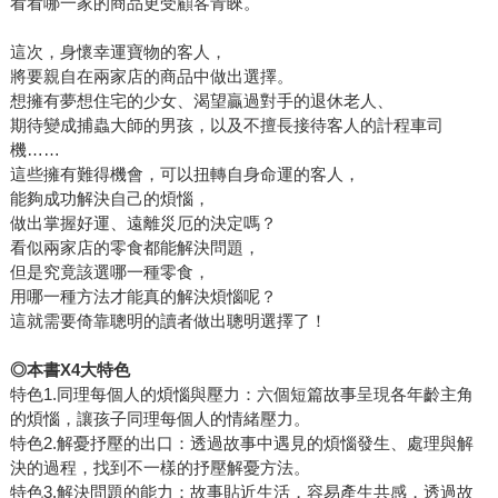
看看哪一家的商品更受顧客青睞。
這次，身懷幸運寶物的客人，
將要親自在兩家店的商品中做出選擇。
想擁有夢想住宅的少女、渴望贏過對手的退休老人、
期待變成捕蟲大師的男孩，以及不擅長接待客人的計程車司
機……
這些擁有難得機會，可以扭轉自身命運的客人，
能夠成功解決自己的煩惱，
做出掌握好運、遠離災厄的決定嗎？
看似兩家店的零食都能解決問題，
但是究竟該選哪一種零食，
用哪一種方法才能真的解決煩惱呢？
這就需要倚靠聰明的讀者做出聰明選擇了！
◎本書X4大特色
特色1.同理每個人的煩惱與壓力：六個短篇故事呈現各年齡主角
的煩惱，讓孩子同理每個人的情緒壓力。
特色2.解憂抒壓的出口：透過故事中遇見的煩惱發生、處理與解
決的過程，找到不一樣的抒壓解憂方法。
特色3.解決問題的能力：故事貼近生活，容易產生共感，透過故