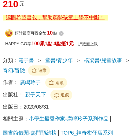
210
元
認購希望書包，幫助弱勢孩童上學不中斷！
10
預計最高可得金幣
點
?
100累1點 4點抵1元
HAPPY GO享
折抵無上限
分類：
電子書
＞
童書/青少年
＞
橋梁書/兒童故事
＞
奇幻/冒險
追蹤
作者：
廣嶋玲子
追蹤
出版社：
親子天下
追蹤
出版日：
2020/08/31
相關主題：
小學生最愛作家-廣嶋玲子系列作品
圖書館借閱-熱門預約榜
TOP6_神奇柑仔店系列