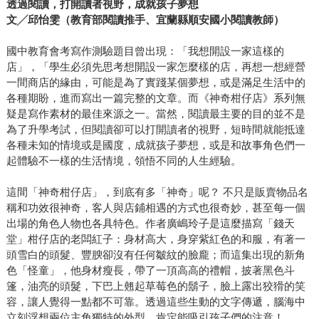
透過閱讀，打開讀者視野，成就孩子夢想
文╱邱怡雯（教育部閱讀推手、宜蘭縣順安國小閱讀教師）
國中教育會考寫作測驗題目曾出現：「我想開設一家這樣的
店」，「學生必須先思考想開設一家怎麼樣的店，再想一想經營
一間商店的緣由，可能是為了實踐某個夢想，或是滿足生活中的
各種期盼，進而寫出一篇完整的文章。而《神奇柑仔店》系列無
疑是寫作素材的最佳來源之一。當然，閱讀最主要的目的並不是
為了升學考試，但閱讀卻可以打開讀者的視野，短時間就能抵達
各種未知的情境或是國度，成就孩子夢想，或是和故事角色們一
起體驗不一樣的生活情境，領悟不同的人生經驗。
這間「神奇柑仔店」，到底有多「神奇」呢？ 不只是販賣物品名
稱和功效很神奇，客人與店鋪相遇的方式也很奇妙，甚至每一個
出場的角色人物也各具特色。作者廣嶋玲子是這麼描寫「錢天
堂」柑仔店的老闆紅子：身材高大，身穿紫紅色的和服，有著一
頭雪白的頭髮、豐腴卻沒有任何皺紋的臉龐；而這集出現的新角
色「怪童」，他身材瘦長，帶了一頂高高的禮帽，披著黑色斗
篷，油亮的頭髮，下巴上翹起草莓色的鬍子，臉上露出狡猾的笑
容，讓人覺得一點都不可靠。透過這些生動的文字傳遞，腦海中
立刻浮想兩位主角獨特的外型，肯定能吸引孩子們的注意！