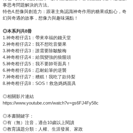
事思考問題解決的方法。
特色4.想像與創造力：跟著主角認識神奇作用的糖果或點心，奇
幻與奇遇的故事，想像力與趣味滿點！
◎本系列共8冊
1.神奇柑仔店1：帶來幸福的錢天堂
2.神奇柑仔店2：我不想吃音樂果
3.神奇柑仔店3：誰需要除皺酸梅
4.神奇柑仔店4：給我變強的狼饅頭
5.神奇柑仔店5：我不要帥哥面具！
6.神奇柑仔店6：忍耐鉛筆的逆襲
7.神奇柑仔店7：糟糕！我吃了款待梨
8.神奇柑仔店8：SOS！救急媽媽面具
◎相關影片連結
https://www.youtube.com/watch?v=gs6FJ4Fy58c
◎本書關鍵字：
◎有（無）注音，適合10歲以上閱讀
◎教育議題分類：人權、生涯發展、家政