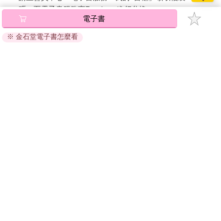
碼』至電子書服務商Readmoo進行兌換。
電子書
退換貨須知：
※ 金石堂電子書怎麼看
因版權保護，您在金石堂所購買的電子書僅能以金石堂專屬
的閱讀軟體開啟閱讀，無法以其他閱讀器或直接下載檔案。
依據「消費者保護法」第19條及行政院消費者保護處公告之
「通訊交易解除權合理例外情事適用準則」，非以有形媒介
提供之數位內容或一經提供即為完成之線上服務，經消費者
事先同意始提供。（如：電子書、電子雜誌、下載版軟體、
虛擬商品…等），
不受「網購服務需提供七日鑑賞期」的限
制
。為維護您的權益，建議您先使用「試閱」功能後再付款
購買。