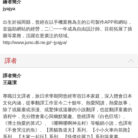
繪者簡介
jyajya
出生於福岡縣，曾經在以手機業務為主的公司製作APP和網站，
並協助網站的經營，二〇一一年成為自由設計師。目前拓展了插
圖等業務，活躍在更廣泛的領域。
http://www.juno.dti.ne.jp/~jyajya/
譯者
譯者簡介
王蘊潔
專職日文譯者，旅日求學期間曾經寄宿日本家庭，深入體會日本
文化內涵，從事翻譯工作至今二十餘年。熱愛閱讀，熱愛故事，
除了或嚴肅或浪漫、或驚悚或溫馨的小說翻譯，也從翻譯童書的
過程中，充分體會童心與幽默樂趣。曾經譯有《白色巨塔》、
《博士熱愛的算式》、《哪啊哪啊神去村》等暢銷小說，也譯有
《不會哭泣的魚》、【黑貓魯道夫】系列、【小小火車向前跑】
系列、【大家一起玩】系列、【怪傑佐羅力】系列等童書。