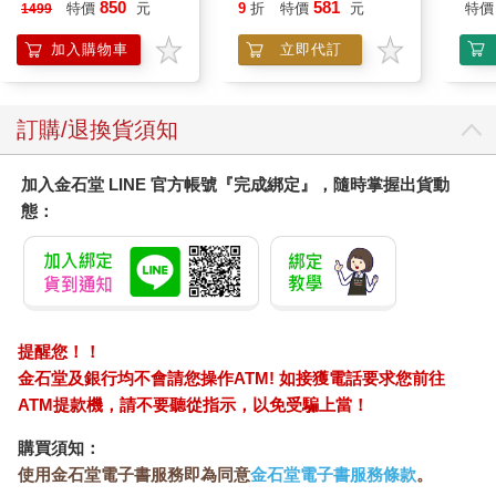
機)
Book Block Set
850
581
特價
元
9
折
特價
元
特價
1499
加入購物車
立即代訂
訂購/退換貨須知
加入金石堂 LINE 官方帳號『完成綁定』，隨時掌握出貨動
態：
提醒您！！
金石堂及銀行均不會請您操作ATM! 如接獲電話要求您前往
ATM提款機，請不要聽從指示，以免受騙上當！
購買須知：
使用金石堂電子書服務即為同意
金石堂電子書服務條款
。