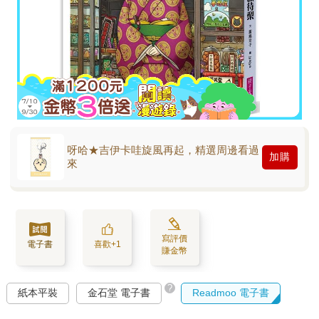
呀哈★吉伊卡哇旋風再起，精選周邊看過
加購
來
寫評價
電子書
喜歡+1
賺金幣
?
紙本平裝
金石堂 電子書
Readmoo 電子書