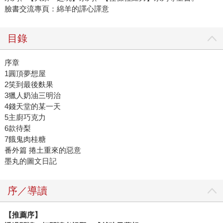
臉書交流專頁：綿羊的譯心譯意
目錄
序章
1圓頂夢想屋
2笑到最後麩果
3獵人奶油三明治
4錢天堂的某一天
5主廚巧克力
6款待梨
7餓鬼肉桂糖
番外篇 捲土重來的惡意
墨丸的圖文日記
序／導讀
【推薦序】