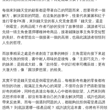
每個來到錢天堂的顧客都是帶著自己的問題而來，想要尋求一個
解方，解決當前的問題。在這集的故事中，怪童代表澱澱和紅子
進行零食PK賽，來到錢天堂的客人究竟會選擇「錢天堂」還是
「倒霉堂」的商品呢？作者巧妙的安排了故事情節，讓讀者可以
先猜一猜主角會選擇哪種神奇商品，接著鋪陳故事主角享受短暫
的美好。作者營造出一個接著一個的高潮，也藉此讓讀者領悟到
人生的哲理。
而故事精采之處是作者創造了故事的轉折：主角需迎向接下來超
能力失衡的情境，書中耐人尋味的是後悔，像「主廚巧克力」中
的姊弟；是鑄成大錯，像「款待梨」中的計程車司機辰雄；更有
大澈大悟，像「圓頂夢想屋」的裕美。
其實不管是錢天堂或是倒霉堂的產品，每種新奇有趣的零食都有
特別的功效，能滿足主角內心的渴望，不僅符合孩子們喜歡冒險
好奇的精神，同時也表達出每個人心中都有個欲望。人們來到商
店想求得幸運，卻沒有靠著自己的力量去解決問題，或許也因此
帶來反效果。而每一個遇到問題的人，都能夠抗拒倒霉堂產品誘
惑嗎？ 到底該選哪一樣產品呢？ 或許讀完這本書，你將有不同領