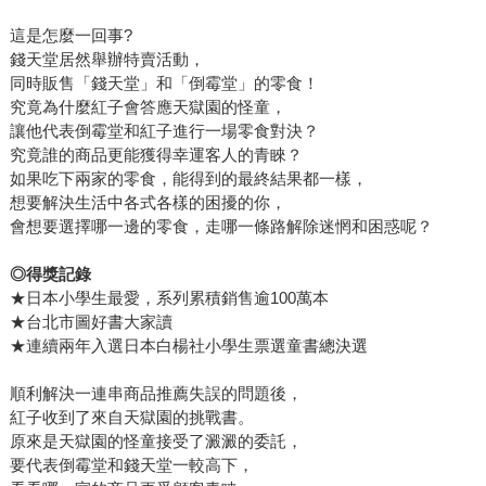
這是怎麼一回事?
錢天堂居然舉辦特賣活動，
同時販售「錢天堂」和「倒霉堂」的零食！
究竟為什麼紅子會答應天獄園的怪童，
讓他代表倒霉堂和紅子進行一場零食對決？
究竟誰的商品更能獲得幸運客人的青睞？
如果吃下兩家的零食，能得到的最終結果都一樣，
想要解決生活中各式各樣的困擾的你，
會想要選擇哪一邊的零食，走哪一條路解除迷惘和困惑呢？
◎得獎記錄
★日本小學生最愛，系列累積銷售逾100萬本
★台北市圖好書大家讀
★連續兩年入選日本白楊社小學生票選童書總決選
順利解決一連串商品推薦失誤的問題後，
紅子收到了來自天獄園的挑戰書。
原來是天獄園的怪童接受了澱澱的委託，
要代表倒霉堂和錢天堂一較高下，