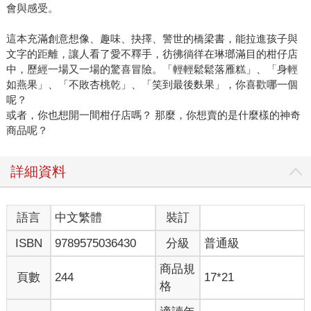
會與感受。
這本充滿創意想像、趣味、抉擇、警世的橋梁書，能拉進孩子與
文字的距離，讓人看了愛不釋手，彷彿徜徉在琳瑯滿目的柑仔店
中，歷經一場又一場的驚喜冒險。「輕輕鬆鬆落雁糕」、「身輕
如燕果」、「不敗杏桃乾」、「笑到最後麩果」，你喜歡哪一個
呢？
或者，你也想開一間柑仔店嗎？ 那麼，你想賣的是什麼樣的神奇
商品呢？
詳細資料
語言
中文繁體
裝訂
ISBN
9789575036430
分級
普通級
商品規
頁數
244
17*21
格