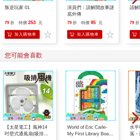
叛逆玩家 01
演員們：請解開故事謎
請解
底外傳
253
95
79
折
特價
元
79
折
特價
元
79
折
加入購物車
加入購物車
您可能會喜歡
【太星電工】風神14
World of Eric Carle-
水平
吋壁式通風扇(吸排風
My First Library Board
落・