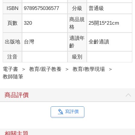
ISBN
9789575036577
分級
普通級
商品規
頁數
320
25開15*21cm
格
適讀年
出版地
台灣
全齡適讀
齡
注音
級別
電子書
＞
教育/親子教養
＞
教育/教學現場
＞
教師隨筆
商品評價
寫評價
相關主題