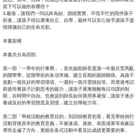
當下可以做的有哪些？
3.最後，讓我們一同以終為始、踏踏實實、不慌不忙的陪伴孩子
前進，讓孩子得以逐漸自立、自學，最終可以安心放手讓孩子盡
情揮灑自己的生命光彩。
本書架構
本書共分為四部。
第一部「一學年的行事曆」，首先協助師長度過一年最兵荒馬亂
的開學季。從開學前的各項準備、建立長期的親師關係、為孩子
規劃一個良好的學習環境、一週到一個月需慎始等。而透過考試
前後培養孩子計劃思考的能力，讓孩子逐漸脫離每日功課的制
限，在時間中自由。也會談到師長如何善用寒暑假，讓孩子逐步
養成良好的學習態度及習慣，建立自學能力等。
第二部「學校活動的教育目的」則回歸教育初衷，看見學校例行
活動背後原本的教育意義，不被速成、速效、表面成果等表象誤
導而走偏了方向，更能在各式活動中看見比成績更重要的事。