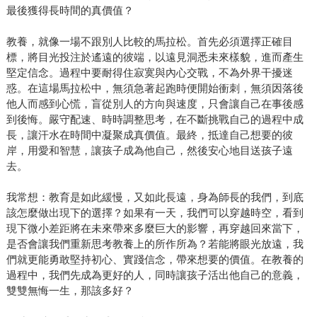
最後獲得長時間的真價值？
教養，就像一場不跟別人比較的馬拉松。首先必須選擇正確目
標，將目光投注於遙遠的彼端，以遠見洞悉未來樣貌，進而產生
堅定信念。過程中要耐得住寂寞與內心交戰，不為外界干擾迷
惑。在這場馬拉松中，無須急著起跑時便開始衝刺，無須因落後
他人而感到心慌，盲從別人的方向與速度，只會讓自己在事後感
到後悔。嚴守配速、時時調整思考，在不斷挑戰自己的過程中成
長，讓汗水在時間中凝聚成真價值。最終，抵達自己想要的彼
岸，用愛和智慧，讓孩子成為他自己，然後安心地目送孩子遠
去。
我常想：教育是如此緩慢，又如此長遠，身為師長的我們，到底
該怎麼做出現下的選擇？如果有一天，我們可以穿越時空，看到
現下微小差距將在未來帶來多麼巨大的影響，再穿越回來當下，
是否會讓我們重新思考教養上的所作所為？若能將眼光放遠，我
們就更能勇敢堅持初心、實踐信念，帶來想要的價值。在教養的
過程中，我們先成為更好的人，同時讓孩子活出他自己的意義，
雙雙無悔一生，那該多好？