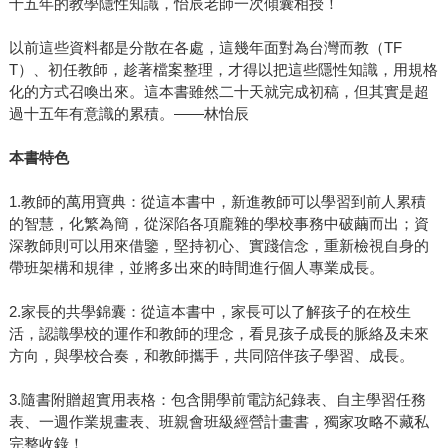
十五年的教學隱性知識，怡辰老師一次傾囊相授！
以前這些資料都是分散在各處，這幾年面對為台灣而教（TF
T）、初任教師，趁著檔案整理，才得以把這些隱性知識，用規格
化的方式召喚出來。這本書雖然二十天就完成初稿，但其實是超
過十五年有意識的累積。——林怡辰
本書特色
1.教師的萬用寶典：從這本書中，新進教師可以學習到前人累積
的智慧，化繁為簡，從深陷各項龐雜的學校事務中破繭而出；資
深教師則可以用來借鑒，堅持初心、實踐信念，重新檢視自身的
帶班架構和規律，並將多出來的時間進行個人專業成長。
2.家長的共學錦囊：從這本書中，家長可以了解孩子的在校生
活，認識學校的運作和教師的理念，看見孩子成長的脈絡及未來
方向，與學校合奏，和教師攜手，共同陪伴孩子學習、成長。
3.隨書附贈超實用表格：包含開學前電訪紀錄表、自主學習任務
表、一週作業規畫表、班親會班級經營計畫書，獨家攻略不藏私
完整收錄！