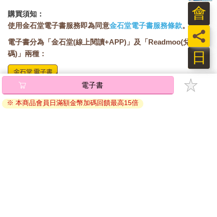
會
購買須知：
使用金石堂電子書服務即為同意
金石堂電子書服務條款
。
員
電子書分為「金石堂(線上閱讀+APP)」及「Readmoo(兌換
日
碼)」兩種：
將儲存於會員中心→電子書服務「我的e書櫃」，點選線上
閱讀直接開啟閱讀。
線上閱讀：
建議使用Chrome、Microsoft Edge 有較佳的線上瀏覽效
果， iOS 16 或以上版本，Android 6.0 以上版本，建議裝
置有6GB以上的記憶體，至少有 30 MB以上的容量。
離線閱讀：
APP下載：
iOS
Android
安裝電子書APP後，請依照提示登入「會員中心」→「我
的E書櫃」→「電子書APP通行碼/載具管理」，取得通行
碼再登入下載您所購買的電子書。完成下載後，點選任一
書籍即可開始離線閱讀。