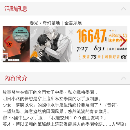
活動訊息
春光ｘ奇幻基地｜全書系展
內容簡介
故事發生在鄉下的名門女子中學・私立蠟梅學園，
明日小路的夢想是穿上這所私立學園的水手服制服。
少女「夢寐以求」的國中水手服生活終於要展開了＊（音符）
一望無際、綠意盎然的田園風景，悠然流淌的青春歲月。
鄉下×國中生×水手服，「我能交到１００個朋友嗎？」
英才・博以柔和的筆觸獻上這部溫馨感人的學園物語……入學囉♪