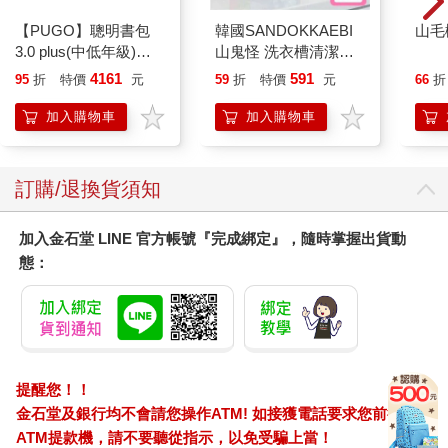
【PUGO】聰明書包
韓國SANDOKKAEBI
山毛
3.0 plus(中低年級)雪
山鬼怪 洗衣槽清潔劑
紫 全新進化玩美上市
450公克-10包組
4161
591
95
折
特價
元
59
折
特價
元
66
折
加入購物車
加入購物車
訂購/退換貨須知
加入金石堂 LINE 官方帳號『完成綁定』，隨時掌握出貨動
態：
提醒您！！
金石堂及銀行均不會請您操作ATM! 如接獲電話要求您前往
ATM提款機，請不要聽從指示，以免受騙上當！