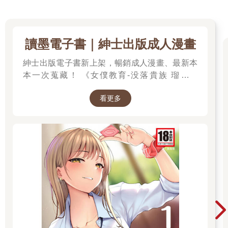
讀墨電子書｜紳士出版成人漫畫
紳士出版電子書新上架，暢銷成人漫畫、最新本
本一次蒐藏！ 《女僕教育-没落貴族 瑠璃川
椿》、《班長的催眠》、《無懈可擊的女上司被
看更多
●得死去活來》等熱門系列作品任君挑選，隨時
開讀無負擔，立即體驗專屬你的紳士閱讀時光！