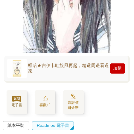
呀哈★吉伊卡哇旋風再起，精選周邊看過
加購
來
寫評價
電子書
喜歡+1
賺金幣
紙本平裝
Readmoo 電子書