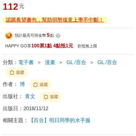
112
元
認購希望書包，幫助弱勢孩童上學不中斷！
5
預計最高可得金幣
點
?
100累1點 4點抵1元
HAPPY GO享
折抵無上限
分類：
電子書
＞
漫畫
＞
GL /百合
＞
GL /百合
追蹤
作者：
博
追蹤
出版社：
青文
追蹤
出版日：
2018/11/12
相關主題：
【百合】明日同學的水手服