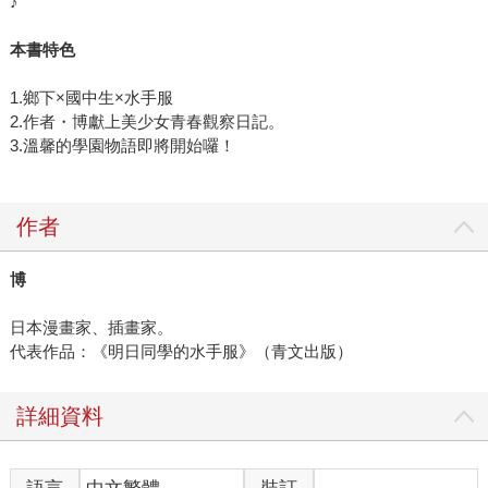
♪
本書特色
1.鄉下×國中生×水手服
2.作者・博獻上美少女青春觀察日記。
3.溫馨的學園物語即將開始囉！
作者
博
日本漫畫家、插畫家。
代表作品：《明日同學的水手服》（青文出版）
詳細資料