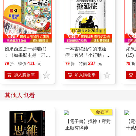
如果西遊是一群喵(1)
一本書終結你的拖延
如果
：《如果歷史是一群
症：透過「小行動」打
(1
喵》作者最新力作，附
開大腦的行動開關，懶
貓漫
411
237
79
折
特價
元
79
折
特價
元
79
折
【首卷特典】拉頁
人也能變身「行動派」
的37個科學方法
加入購物車
加入購物車
其他人也看