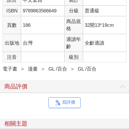
語言
中文繁體
裝訂
ISBN
9789863566649
分級
普通級
商品規
頁數
186
32開13*19cm
格
適讀年
出版地
台灣
全齡適讀
齡
注音
級別
電子書
＞
漫畫
＞
GL /百合
＞
GL /百合
商品評價
寫評價
相關主題