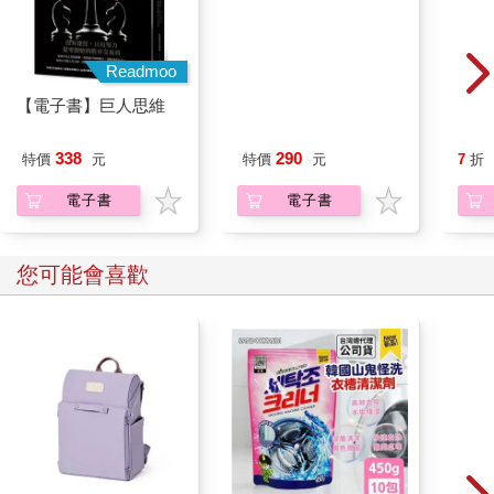
Readmoo
金石堂
【電子書】巨人思維
【電子書】找神！拜對
【電
正廟有緣神
十葉
338
290
特價
元
特價
元
7
折
電子書
電子書
您可能會喜歡