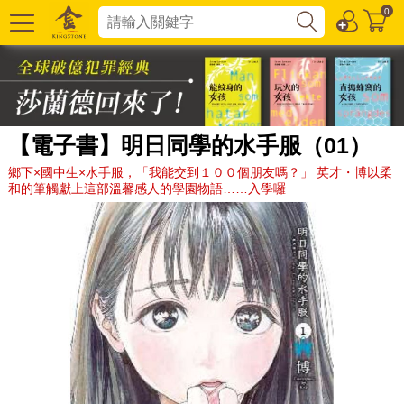
0
【電子書】明日同學的水手服（01）
鄉下×國中生×水手服，「我能交到１００個朋友嗎？」 英才・博以柔
和的筆觸獻上這部溫馨感人的學園物語……入學囉