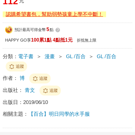
112
元
認購希望書包，幫助弱勢孩童上學不中斷！
5
預計最高可得金幣
點
?
100累1點 4點抵1元
HAPPY GO享
折抵無上限
分類：
電子書
＞
漫畫
＞
GL /百合
＞
GL /百合
追蹤
作者：
博
追蹤
出版社：
青文
追蹤
出版日：
2019/06/10
相關主題：
【百合】明日同學的水手服