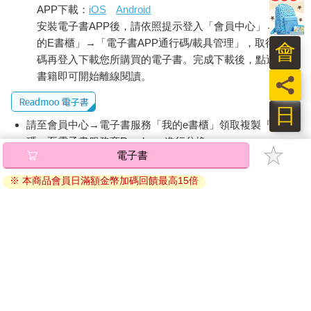
APP下載：
iOS
Android
安裝電子書APP後，請依照提示登入「會員中心」→「我
的E書櫃」→「電子書APP通行碼/載具管理」，取得通行
會
碼再登入下載您所購買的電子書。完成下載後，點選任一
書籍即可開始離線閱讀。
員
日
請至會員中心→電子書服務「我的e書櫃」領取複製『兌換
碼』至電子書服務商Readmoo進行兌換。
電子書
退換貨須知：
※ 本商品會員日滿額金幣加碼回饋最高15倍
因版權保護，您在金石堂所購買的電子書僅能以金石堂專屬
的閱讀軟體開啟閱讀，無法以其他閱讀器或直接下載檔案。
依據「消費者保護法」第19條及行政院消費者保護處公告之
「通訊交易解除權合理例外情事適用準則」，非以有形媒介
提供之數位內容或一經提供即為完成之線上服務，經消費者
事先同意始提供。（如：電子書、電子雜誌、下載版軟體、
虛擬商品…等），
不受「網購服務需提供七日鑑賞期」的限
制
。為維護您的權益，建議您先使用「試閱」功能後再付款