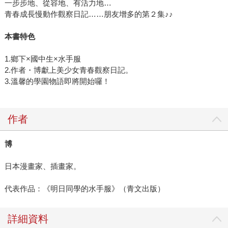
一步步地、從容地、有活力地…
青春成長慢動作觀察日記……朋友增多的第２集♪♪
本書特色
1.鄉下×國中生×水手服
2.作者・博獻上美少女青春觀察日記。
3.溫馨的學園物語即將開始囉！
作者
博
日本漫畫家、插畫家。
代表作品：《明日同學的水手服》（青文出版）
詳細資料