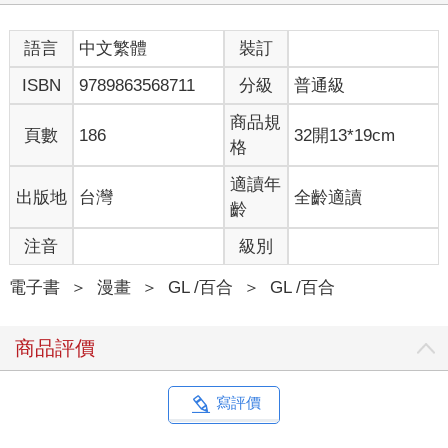
語言
中文繁體
裝訂
ISBN
9789863568711
分級
普通級
商品規
頁數
186
32開13*19cm
格
適讀年
出版地
台灣
全齡適讀
齡
注音
級別
電子書
＞
漫畫
＞
GL /百合
＞
GL /百合
商品評價
寫評價