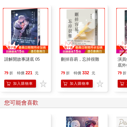
請解開故事謎底 05
刪掉容易，忘掉很難
演員
底外
221
332
79
折
特價
元
79
折
特價
元
79
折
加入購物車
加入購物車
您可能會喜歡