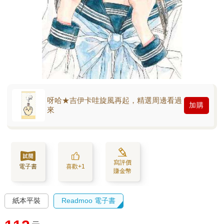
呀哈★吉伊卡哇旋風再起，精選周邊看過
加購
來
寫評價
電子書
喜歡+1
賺金幣
紙本平裝
Readmoo 電子書