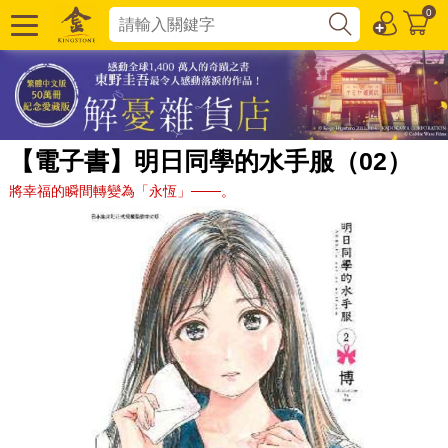
0
【電子書】明日同學的水手服（02）
將幸福的瞬間轉變為「永恆」───。