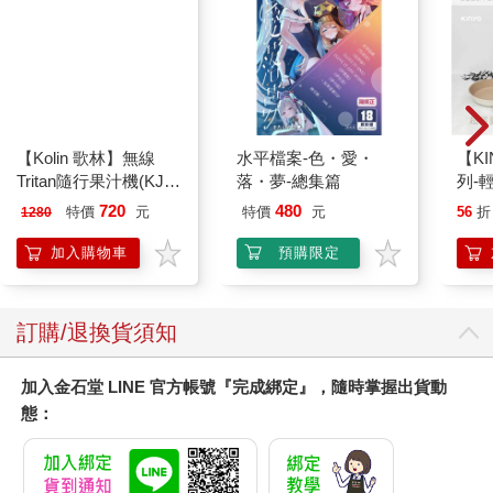
【Kolin 歌林】無線
水平檔案-色・愛・
【KI
Tritan隨行果汁機(KJE-
落・夢-總集篇
列-
MN502)
平煎
720
480
特價
元
特價
元
56
折
1280
加入購物車
預購限定
訂購/退換貨須知
加入金石堂 LINE 官方帳號『完成綁定』，隨時掌握出貨動
態：