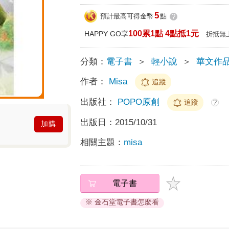
5
預計最高可得金幣
點
?
100累1點 4點抵1元
HAPPY GO享
折抵無
分類：
電子書
＞
輕小說
＞
華文作
作者：
Misa
追蹤
出版社：
POPO原創
追蹤
?
出版日：
2015/10/31
加購
相關主題：
misa
電子書
※ 金石堂電子書怎麼看