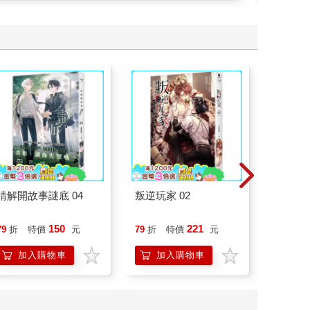
請解開故事謎底 04
叛逆玩家 02
北歐時
福國度
150
221
79
折
特價
元
79
折
特價
元
79
折
加入購物車
加入購物車
加