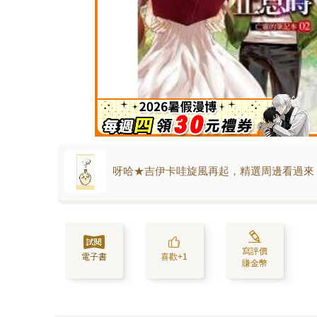
呀哈★吉伊卡哇旋風再起，精選周邊看過來
寫評價
電子書
喜歡+1
賺金幣