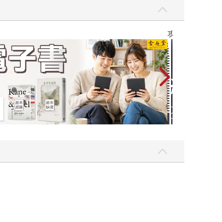
Love Live! 蓮之空女學院學園偶像俱樂部