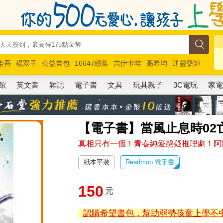
圭吾
楊双子
公益書包
16647續集
吉伊卡哇
高希均
通靈藥師
路邊攤新作
馬斯克
玩具總動員5
超慢跑
館
英文書
雜誌
電子書
文具
玩具親子
3C電玩
家
【電子書】當風止息時02
真相只有一個！青春純愛懸疑推理劇！阿飄呷
紙本平裝
Readmoo 電子書
150
元
認購希望書包，幫助弱勢孩童上學不