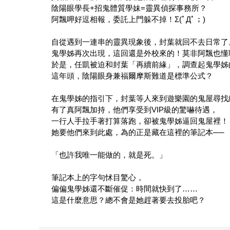
陰陽眼學長+招鬼體質學妹=靈異偵探事務所？
阿飄呷好逗相報，委託上門躲不掉！Σ(ﾟДﾟ；)
自從遇到一連串的靈異現象後，封葉就回不去日常了
鬼學姊再次出現，這回還是外校來的！莫非阿飄也懂
於是，任凱被迫和封葉「再續前緣」，調查起鬼學姊
這年頭，陰陽眼身兼福爾摩斯難道是標準公式？
在鬼學姊的指引下，封葉等人來到遊樂園的鬼屋尋找
有了真阿飄加持，他們享受到VIP級的驚嚇待遇，
一行人手拉手著打算落跑，卻被鬼學姊逼回鬼屋裡！
她要他們來到此處，為的正是藏在這裡的筆記本──
「也許我唯一能做的，就是死。」
筆記本上的字句怵目驚心，
偏偏鬼學姊還不斷催促：時間就快到了……
這是什麼意思？總不會是她趕著要去投胎吧？