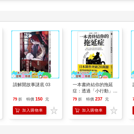
請解開故事謎底 03
一本書終結你的拖延
症：透過「小行動」打
開大腦的行動開關，懶
150
237
79
折
特價
元
79
折
特價
元
人也能變身「行動派」
的37個科學方法
加入購物車
加入購物車