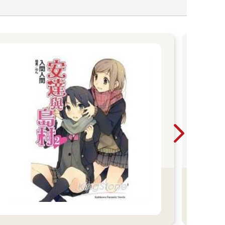
【
高
鞠，
團的
萌生
女×
Love!