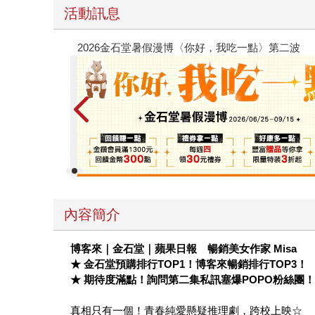
活動訊息
：電子書
攻殼機
內容簡介
博客來｜金石堂｜蘋果日報 暢銷美女作家
Misa
★
金石堂預購排行
TOP1
！博客來暢銷排行
TOP3
！
★
期待度滿點！詢問第二集私訊塞爆
POPO
粉絲團
真相只有一個！青春純愛懸疑推理劇，跨校上映☆