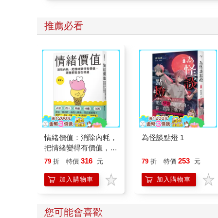
推薦必看
情緒價值：消除內耗，
為怪談點燈 1
把情緒變得有價值，跟
誰都能自在相處
316
253
79
折
特價
元
79
折
特價
元
加入購物車
加入購物車
您可能會喜歡