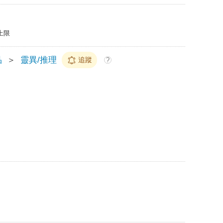
上限
品
＞
靈異/推理
追蹤
?