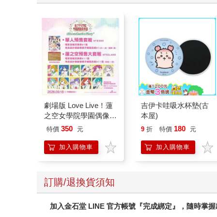
劇場版 Love Live！蓮
吉伊卡哇吸水杯墊(古
之空女學院學園偶像俱
本屋)
樂部 Bloom Garden
350
180
特價
元
9
折
特價
元
Party單人套票
加入購物車
加入購物車
訂購/退換貨須知
加入金石堂 LINE 官方帳號『完成綁定』，隨時掌