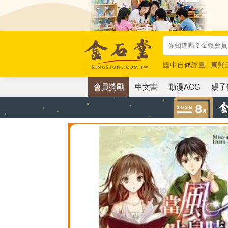
國中自修評量
東野
唯紅花綻放
奧德賽
會員獎勵
中文書
動漫ACG
親子