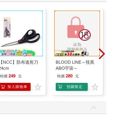
【NCC】防布逃剪刀
BLOOD LINE～怪異
Bluey: 
24cm
ABO宇宙～
Other St
Stories 
249
280
特價
元
特價
元
9
折
特
Hooray!
加入購物車
預購限定
加