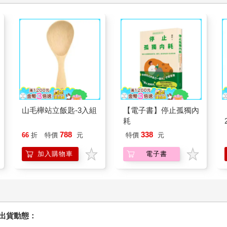
山毛櫸站立飯匙-3入組
【電子書】停止孤獨內
耗
788
338
66
折
特價
元
特價
元
加入購物車
電子書
握出貨動態：