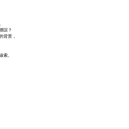
。
聯誼？
的背景，
線索。