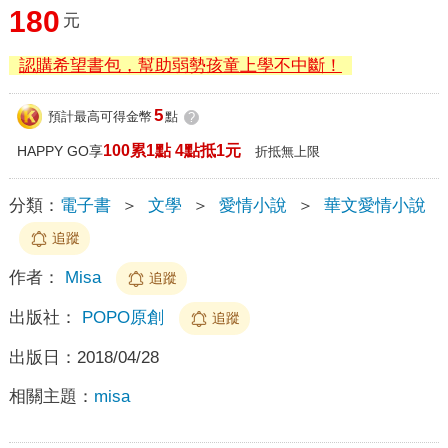
180
元
認購希望書包，幫助弱勢孩童上學不中斷！
5
預計最高可得金幣
點
?
100累1點 4點抵1元
HAPPY GO享
折抵無上限
分類：
電子書
＞
文學
＞
愛情小說
＞
華文愛情小說
追蹤
作者：
Misa
追蹤
出版社：
POPO原創
追蹤
出版日：
2018/04/28
相關主題：
misa