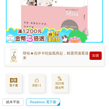
呀哈★吉伊卡哇旋風再起，精選周邊看過
加購
來
寫評價
電子書
喜歡+1
賺金幣
紙本平裝
Readmoo 電子書