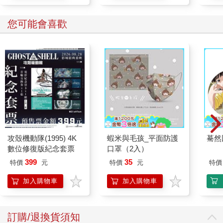
您可能會喜歡
攻殼機動隊(1995) 4K
蝦米與毛孩_平面防護
驀然
數位修復版紀念套票
口罩（2入）
399
35
特價
元
特價
元
特價
加入購物車
加入購物車
訂購/退換貨須知