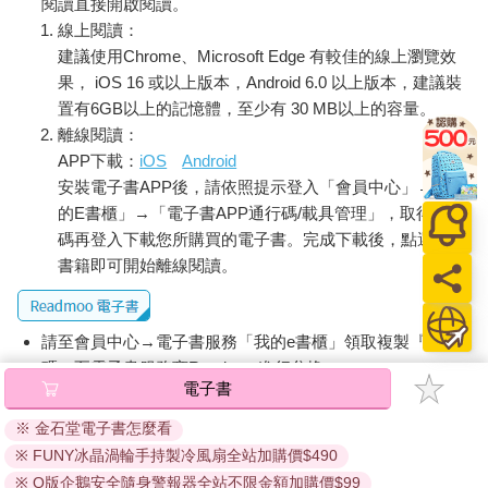
閱讀直接開啟閱讀。
線上閱讀：
建議使用Chrome、Microsoft Edge 有較佳的線上瀏覽效
果， iOS 16 或以上版本，Android 6.0 以上版本，建議裝
置有6GB以上的記憶體，至少有 30 MB以上的容量。
離線閱讀：
APP下載：
iOS
Android
安裝電子書APP後，請依照提示登入「會員中心」→「我
的E書櫃」→「電子書APP通行碼/載具管理」，取得通行
碼再登入下載您所購買的電子書。完成下載後，點選任一
書籍即可開始離線閱讀。
請至會員中心→電子書服務「我的e書櫃」領取複製『兌換
碼』至電子書服務商Readmoo進行兌換。
電子書
退換貨須知：
※ 金石堂電子書怎麼看
因版權保護，您在金石堂所購買的電子書僅能以金石堂專屬
※ FUNY冰晶渦輪手持製冷風扇全站加購價$490
的閱讀軟體開啟閱讀，無法以其他閱讀器或直接下載檔案。
依據「消費者保護法」第19條及行政院消費者保護處公告之
※ Q版企鵝安全隨身警報器全站不限金額加購價$99