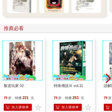
推薦必看
叛逆玩家 02
特殊傳說Ⅲ vol.11
請解
221
253
79
折
特價
元
79
折
特價
元
79
折
加入購物車
加入購物車