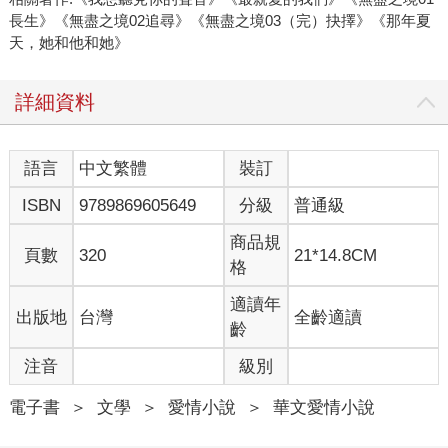
長生》《無盡之境02追尋》《無盡之境03（完）抉擇》《那年夏
天，她和他和她》
詳細資料
語言
中文繁體
裝訂
ISBN
9789869605649
分級
普通級
商品規
頁數
320
21*14.8CM
格
適讀年
出版地
台灣
全齡適讀
齡
注音
級別
電子書
＞
文學
＞
愛情小說
＞
華文愛情小說