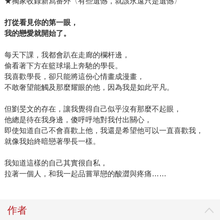
★獨家收錄新寫番外〈有些遺憾，就該永遠只是遺憾〉
打從看見你的第一眼，
我的戀愛就開始了。
每天下課，我都會趴在走廊的欄杆邊，
偷看著下方在籃球場上奔馳的學長。
我喜歡學長，卻只能將這份心情畫成漫畫，
不敢奢望能觸及那麼耀眼的他，因為我是如此平凡。
但劉旻文的存在，讓我覺得自己似乎沒有那麼不起眼，
他總是待在我身邊，傻呼呼地對我付出關心，
即使知道自己不會喜歡上他，我還是希望他可以一直喜歡我，
就像我始終暗戀著學長一樣。
我知道這樣的自己其實很自私，
拉著一個人，和我一起品嘗單戀的酸澀與疼痛……
作者