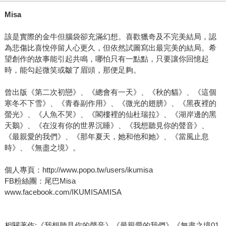
Misa
該是實際的金牛但腦袋卻充滿幻想。喜歡獵奇及不完美結局，認
為悲傷比喜悅停留人心更久，但依然試圖寫出最完美的結局。希
望創作的故事能引起共鳴，哪怕只有一點點，只要讓你回憶起
時，能勾起微笑或皺了眉頭，那便足夠。
曾出版《第二次初戀》、《總會有一天》、《秋的貓》、《這個
寒冬不下雪》、《青春副作用》、《微光的翅膀》、《黑夜裡的
螢光》、《人魚不哭》、《閣樓裡的仙杜瑞拉》、《湖岸邊的黑
天鵝》、《在沒有你的世界沉睡》、《我想聽見你的聲音》、
《最親愛的我們》、《那年夏天，她和他和她》、《當風止息
時》、《無盡之境》。
個人專頁：http://www.popo.tw/users/ikumisa
FB粉絲團：尾巴Misa
www.facebook.com/IKUMISAMISA
相關著作:《我想聽見你的聲音》《最親愛的我們》《無盡之境01