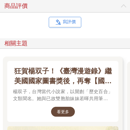
商品評價
寫評價
相關主題
狂賀楊双子！《臺灣漫遊錄》繼
美國國家圖書獎後，再奪【國際
布克獎】
楊双子，台灣當代小說家，以開創「歷史百合」
文類聞名。她與已故雙胞胎妹妹若暉共用筆名，
承載兩人的文學夢想，將嚴謹的日治歷史考據融
看更多
入女性同性情誼。其長篇小說《臺灣漫遊錄》透
過鐵道旅行與地道美食探討文化階級，英譯本陸
續斬獲美國國家圖書獎與英國國際布克獎，寫下