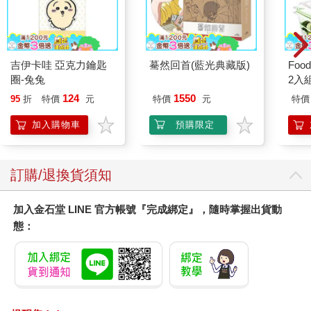
吉伊卡哇 亞克力鑰匙
驀然回首(藍光典藏版)
Foo
圈-兔兔
2入
124
1550
95
折
特價
元
特價
元
特價
加入購物車
預購限定
訂購/退換貨須知
加入金石堂 LINE 官方帳號『完成綁定』，隨時掌握出貨動
態：