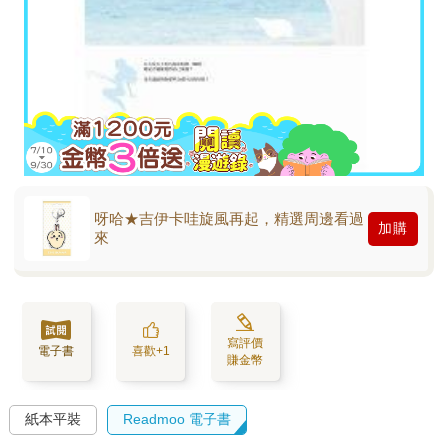
呀哈★吉伊卡哇旋風再起，精選周邊看過
加購
來
寫評價
電子書
喜歡+1
賺金幣
紙本平裝
Readmoo 電子書