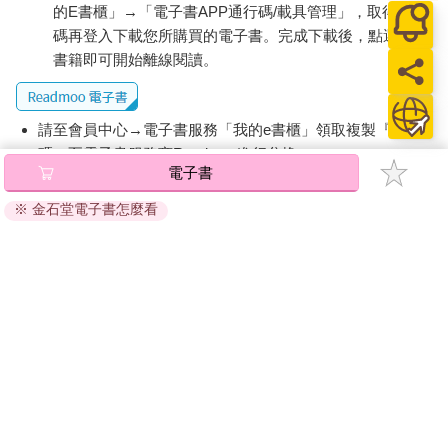
的E書櫃」→「電子書APP通行碼/載具管理」，取得通行
碼再登入下載您所購買的電子書。完成下載後，點選任一
書籍即可開始離線閱讀。
請至會員中心→電子書服務「我的e書櫃」領取複製『兌換
碼』至電子書服務商Readmoo進行兌換。
電子書
退換貨須知：
※ 金石堂電子書怎麼看
因版權保護，您在金石堂所購買的電子書僅能以金石堂專屬
的閱讀軟體開啟閱讀，無法以其他閱讀器或直接下載檔案。
依據「消費者保護法」第19條及行政院消費者保護處公告之
「通訊交易解除權合理例外情事適用準則」，非以有形媒介
提供之數位內容或一經提供即為完成之線上服務，經消費者
事先同意始提供。（如：電子書、電子雜誌、下載版軟體、
虛擬商品…等），
不受「網購服務需提供七日鑑賞期」的限
制
。為維護您的權益，建議您先使用「試閱」功能後再付款
購買。