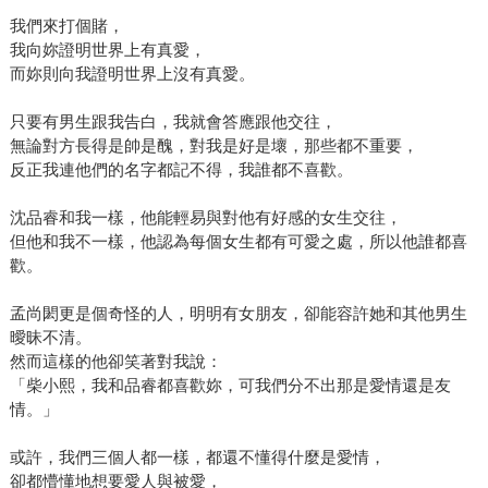
我們來打個賭，
我向妳證明世界上有真愛，
而妳則向我證明世界上沒有真愛。
只要有男生跟我告白，我就會答應跟他交往，
無論對方長得是帥是醜，對我是好是壞，那些都不重要，
反正我連他們的名字都記不得，我誰都不喜歡。
沈品睿和我一樣，他能輕易與對他有好感的女生交往，
但他和我不一樣，他認為每個女生都有可愛之處，所以他誰都喜
歡。
孟尚閎更是個奇怪的人，明明有女朋友，卻能容許她和其他男生
曖昧不清。
然而這樣的他卻笑著對我說：
「柴小熙，我和品睿都喜歡妳，可我們分不出那是愛情還是友
情。」
或許，我們三個人都一樣，都還不懂得什麼是愛情，
卻都懵懂地想要愛人與被愛，