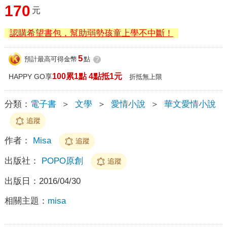
170
元
認購希望書包，幫助弱勢孩童上學不中斷！
5
預計最高可得金幣
點
?
100累1點 4點抵1元
HAPPY GO享
折抵無上限
分類：
電子書
＞
文學
＞
愛情小說
＞
華文愛情小說
追蹤
作者：
Misa
追蹤
出版社：
POPO原創
追蹤
出版日：
2016/04/30
相關主題：
misa