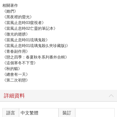
相關著作
《她們》
《黑夜裡的螢光》
《當風止息時03窺視者》
《當風止息時02亡靈的筆記本》
《微光的翅膀》
《當風止息時01琉璃鬼殺》
《當風止息時01琉璃鬼殺(L夾珍藏版)》
《青春副作用》
《戀之四季：春夏秋冬系列番外合輯》
《這個寒冬不下雪》
《秋的貓》
《總會有一天》
《第二次初戀》
詳細資料
語言
中文繁體
裝訂