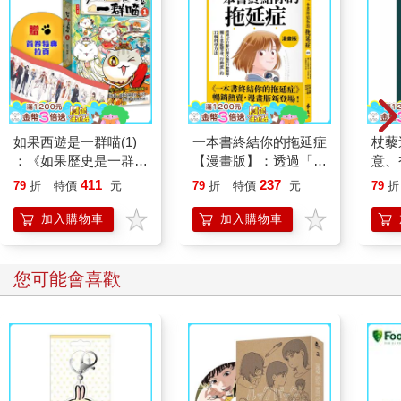
如果西遊是一群喵(1)
一本書終結你的拖延症
杖藜
：《如果歷史是一群
【漫畫版】：透過「小
意、
喵》作者最新力作，附
行動」打開大腦的行動
恭談
411
237
79
折
特價
元
79
折
特價
元
79
折
【首卷特典】拉頁
開關，懶人也能變身
想
「行動派」的37個科
加入購物車
加入購物車
學方法
您可能會喜歡