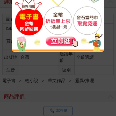
詳細資料
語言
中文繁體
裝訂
ISBN
9789869293754
分級
普通級
商品規
頁數
240
21*14.8
格
適讀年
出版地
台灣
全齡適讀
齡
注音
級別
電子書
＞
輕小說
＞
華文作品
＞
靈異/推理
商品評價
寫評價