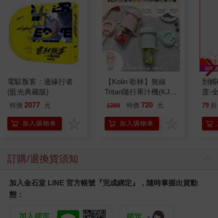
電馭叛客：邊緣行者
【Kolin 歌林】無線
別觸
(藍光典藏版)
Tritan隨行果汁機(KJE-
度-
MN502)
2077
720
特價
元
特價
元
79
折
1280
加入購物車
加入購物車
訂購/退換貨須知
加入金石堂 LINE 官方帳號『完成綁定』，隨時掌握出貨動
態：