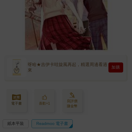
呀哈★吉伊卡哇旋風再起，精選周邊看過
加購
來
寫評價
電子書
喜歡+1
賺金幣
紙本平裝
Readmoo 電子書