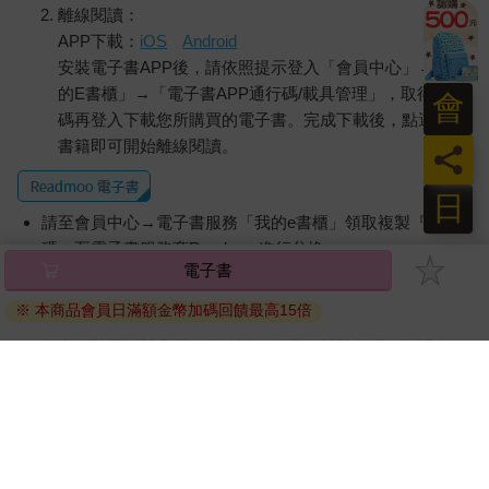
離線閱讀：
APP下載：
iOS
Android
安裝電子書APP後，請依照提示登入「會員中心」→「我
的E書櫃」→「電子書APP通行碼/載具管理」，取得通行
會
碼再登入下載您所購買的電子書。完成下載後，點選任一
書籍即可開始離線閱讀。
員
日
請至會員中心→電子書服務「我的e書櫃」領取複製『兌換
碼』至電子書服務商Readmoo進行兌換。
電子書
退換貨須知：
※ 本商品會員日滿額金幣加碼回饋最高15倍
因版權保護，您在金石堂所購買的電子書僅能以金石堂專屬
的閱讀軟體開啟閱讀，無法以其他閱讀器或直接下載檔案。
依據「消費者保護法」第19條及行政院消費者保護處公告之
「通訊交易解除權合理例外情事適用準則」，非以有形媒介
提供之數位內容或一經提供即為完成之線上服務，經消費者
事先同意始提供。（如：電子書、電子雜誌、下載版軟體、
虛擬商品…等），
不受「網購服務需提供七日鑑賞期」的限