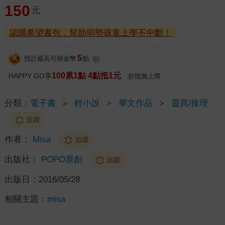
150
元
認購希望書包，幫助弱勢孩童上學不中斷！
5
預計最高可得金幣
點
?
100累1點 4點抵1元
HAPPY GO享
折抵無上限
分類：
電子書
＞
輕小說
＞
華文作品
＞
靈異/推理
追蹤
作者：
Misa
追蹤
出版社：
POPO原創
追蹤
出版日：
2016/05/28
相關主題：
misa