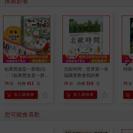
推薦必看
如果西遊是一群喵(1)
北歐時間：世界第一幸
特殊傳
：《如果歷史是一群
福國度教會我的事
喵》作者最新力作，附
411
314
79
折
特價
元
79
折
特價
元
79
折
【首卷特典】拉頁
加入購物車
加入購物車
您可能會喜歡