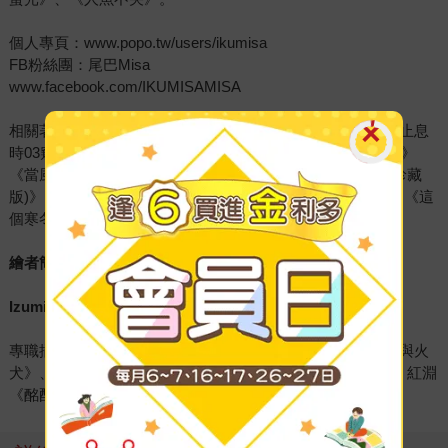
個人專頁：www.popo.tw/users/ikumisa
FB粉絲團：尾巴Misa
www.facebook.com/IKUMISAMISA
相關著作：《人魚不哭》《她們》《黑夜裡的螢光》《當風止息
時03窺視者》《當風止息時02亡靈的筆記本》《微光的翅膀》
《當風止息時 01琉璃鬼殺》《當風止息時 01琉璃鬼殺(L夾珍藏
版)》《青春副作用》《戀之四季：春夏秋冬系列番外合輯》《這
個寒冬不下雪》《秋的貓》《總會有一天》《第二次初戀》
繪者簡介
Izumi
專職插畫家，角川第一屆插畫大賞銅賞。作品包含星子《月與火
犬》、久遠《罌籠葬》、水泉《風動鳴》、 貓邏《上仙》、 紅淵
《酩酊大罪》等系列小說封面繪圖。