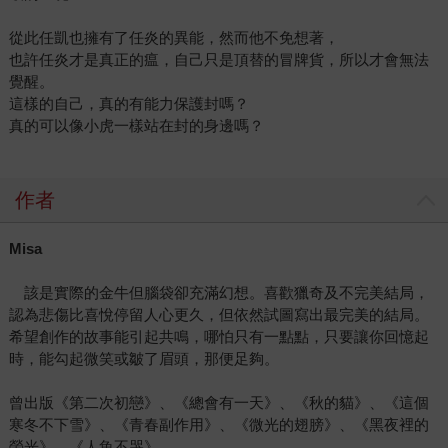
從此任凱也擁有了任炎的異能，然而他不免想著，
也許任炎才是真正的瘟，自己只是頂替的冒牌貨，所以才會無法
覺醒。
這樣的自己，真的有能力保護封嗎？
真的可以像小虎一樣站在封的身邊嗎？
作者
Misa
該是實際的金牛但腦袋卻充滿幻想。喜歡獵奇及不完美結局，
認為悲傷比喜悅停留人心更久，但依然試圖寫出最完美的結局。
希望創作的故事能引起共鳴，哪怕只有一點點，只要讓你回憶起
時，能勾起微笑或皺了眉頭，那便足夠。
曾出版《第二次初戀》、《總會有一天》、《秋的貓》、《這個
寒冬不下雪》、《青春副作用》、《微光的翅膀》、《黑夜裡的
螢光》、《人魚不哭》。