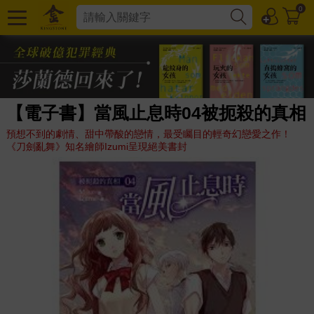
0
【電子書】當風止息時04被扼殺的真相
預想不到的劇情、甜中帶酸的戀情，最受矚目的輕奇幻戀愛之作！
《刀劍亂舞》知名繪師Izumi呈現絕美書封