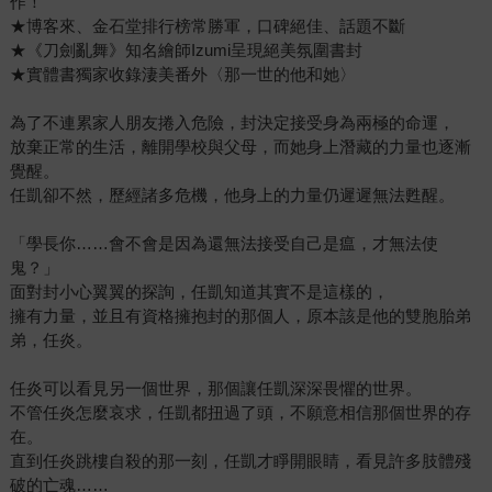
作！
★博客來、金石堂排行榜常勝軍，口碑絕佳、話題不斷
★《刀劍亂舞》知名繪師Izumi呈現絕美氛圍書封
★實體書獨家收錄淒美番外〈那一世的他和她〉
為了不連累家人朋友捲入危險，封決定接受身為兩極的命運，
放棄正常的生活，離開學校與父母，而她身上潛藏的力量也逐漸
覺醒。
任凱卻不然，歷經諸多危機，他身上的力量仍遲遲無法甦醒。
「學長你……會不會是因為還無法接受自己是瘟，才無法使
鬼？」
面對封小心翼翼的探詢，任凱知道其實不是這樣的，
擁有力量，並且有資格擁抱封的那個人，原本該是他的雙胞胎弟
弟，任炎。
任炎可以看見另一個世界，那個讓任凱深深畏懼的世界。
不管任炎怎麼哀求，任凱都扭過了頭，不願意相信那個世界的存
在。
直到任炎跳樓自殺的那一刻，任凱才睜開眼睛，看見許多肢體殘
破的亡魂……