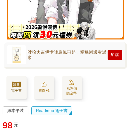
呀哈★吉伊卡哇旋風再起，精選周邊看過
加購
來
寫評價
電子書
喜歡+1
賺金幣
紙本平裝
Readmoo 電子書
98
元