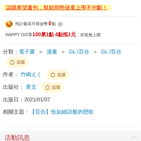
認購希望書包，幫助弱勢孩童上學不中斷！
0
預計最高可得金幣
點
?
100累1點 4點抵1元
HAPPY GO享
折抵無上限
分類：
電子書
＞
漫畫
＞
GL /百合
＞
GL /百合
追蹤
作者：
竹嶋えく
追蹤
出版社：
青文
追蹤
出版日：
2021/01/07
相關主題：
【百合】恰如細語般的戀歌
活動訊息