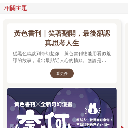
相關主題
黃色書刊｜笑著翻開，最後卻認
真思考人生
從黑色幽默到奇幻想像，黃色書刊總能用看似荒
謬的故事，道出最貼近人心的情緒。無論是人生
的迷惘、成長的掙扎，或是生活裡那些哭笑不得
看更多
的瞬間，都在他的筆下化成令人會心一笑、又忍
不住深思的作品。最新長篇《奈何chill》以中年
男子變成兔子的異世界冒險，開啟全新故事篇
章，更推出限量書衣版值得收藏。無論是第一次
認識黃色書刊，或想一次補齊歷年代表作，這裡
都是走進黃色書刊漫畫世界的最佳入口。