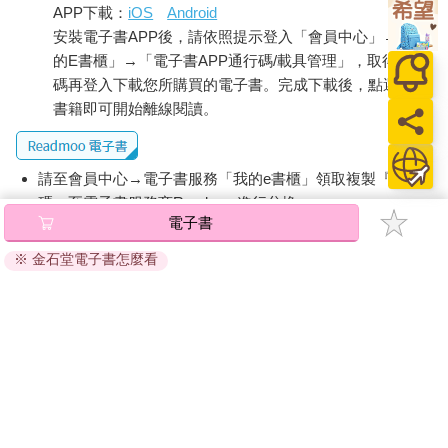
APP下載：
iOS
Android
安裝電子書APP後，請依照提示登入「會員中心」→「我
的E書櫃」→「電子書APP通行碼/載具管理」，取得通行
碼再登入下載您所購買的電子書。完成下載後，點選任一
書籍即可開始離線閱讀。
請至會員中心→電子書服務「我的e書櫃」領取複製『兌換
碼』至電子書服務商Readmoo進行兌換。
電子書
退換貨須知：
※ 金石堂電子書怎麼看
因版權保護，您在金石堂所購買的電子書僅能以金石堂專屬
的閱讀軟體開啟閱讀，無法以其他閱讀器或直接下載檔案。
依據「消費者保護法」第19條及行政院消費者保護處公告之
「通訊交易解除權合理例外情事適用準則」，非以有形媒介
提供之數位內容或一經提供即為完成之線上服務，經消費者
事先同意始提供。（如：電子書、電子雜誌、下載版軟體、
虛擬商品…等），
不受「網購服務需提供七日鑑賞期」的限
制
。為維護您的權益，建議您先使用「試閱」功能後再付款