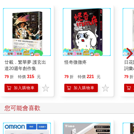
廿載．繁華夢 護玄出
怪奇微微疼
日花
道20週年創作集
詞彙
315
221
79
折
特價
元
79
折
特價
元
79
折
加入購物車
加入購物車
您可能會喜歡