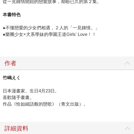
從一見鍾情開始的戀愛故事，期盼已久的第２集。
本書特色
●不懂戀愛的少女們相遇，２人的「一見鍾情。」
●樂團少女×犬系學妹的學園王道Girls' Love！！
作者
竹嶋えく
日本漫畫家。生日4月23日。
喜歡隨手畫畫。
作品《恰如細語般的戀歌》（青文出版）。
詳細資料