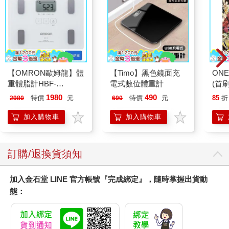
【OMRON歐姆龍】體
【Timo】黑色鏡面充
ONE
重體脂計HBF-
電式數位體重計
(首刷
212W+送原價2980元
1980
490
特價
元
特價
元
85
折
2980
690
電動切菜調理機
221053
加入購物車
加入購物車
訂購/退換貨須知
加入金石堂 LINE 官方帳號『完成綁定』，隨時掌握出貨動
態：