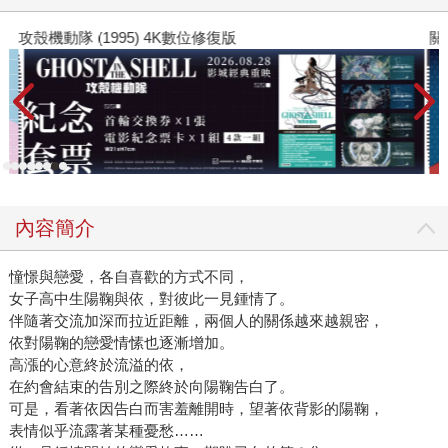
攻殼機動隊 (1995) 4K數位修復版
關
內容簡介
憧憬與戀愛，各自喜歡的方式不同，
女子高中生陽鞠與依，對彼此一見鍾情了。
伴隨著交流加深而拉近距離，兩個人的關係越來越親密，
依對陽鞠的戀愛情愫也逐漸增加。
高漲的心意終於流溢的依，
在約會結束的告別之際終於向陽鞠告白了。
可是，看著依因告白而害羞離開時，望著依背影的陽鞠，
表情似乎流露著某種憂愁……