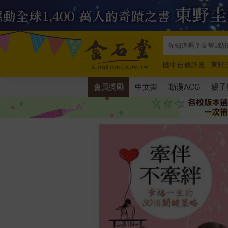
國中自修評量
東野
唯紅花綻放
奧德賽
會員獎勵
中文書
動漫ACG
親子