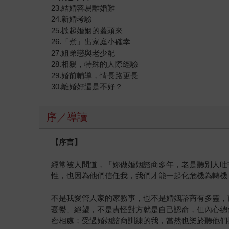
23.結婚容易離婚難
24.新婚考驗
25.掀起婚姻的蓋頭來
26.「煮」出家庭小確幸
27.姐弟戀與老少配
28.相親，特殊的人際經驗
29.婚前輔導，情長路更長
30.離婚好還是不好？
序／導讀
【序言】
經常被人問道，「妳做婚姻諮商多年，老是聽別人吐
性，也因為他們信任我，我們才能一起化危機為轉機
不是我愛管人家的家務事，也不是婚姻諮商有多靈，
憂鬱、絕望，不是責怪對方就是自己認命，但內心總
密相處；受過婚姻諮商訓練的我，當然也樂於聽他們