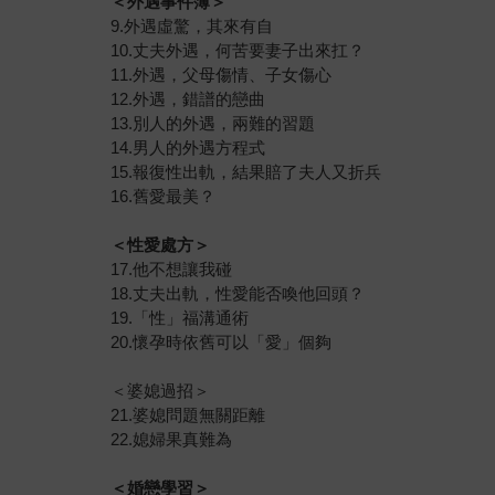
＜外遇事件簿＞
9.外遇虛驚，其來有自
10.丈夫外遇，何苦要妻子出來扛？
11.外遇，父母傷情、子女傷心
12.外遇，錯譜的戀曲
13.別人的外遇，兩難的習題
14.男人的外遇方程式
15.報復性出軌，結果賠了夫人又折兵
16.舊愛最美？
＜性愛處方＞
17.他不想讓我碰
18.丈夫出軌，性愛能否喚他回頭？
19.「性」福溝通術
20.懷孕時依舊可以「愛」個夠
＜婆媳過招＞
21.婆媳問題無關距離
22.媳婦果真難為
＜婚戀學習＞