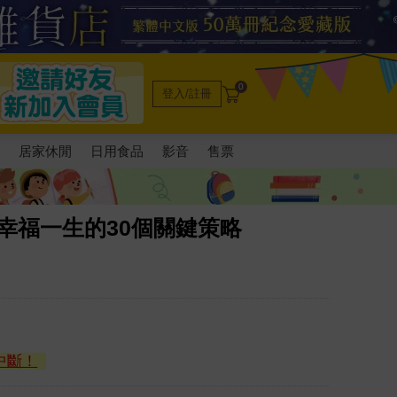
0
登入/註冊
電
居家休閒
日用食品
影音
售票
幸福一生的30個關鍵策略
中斷！