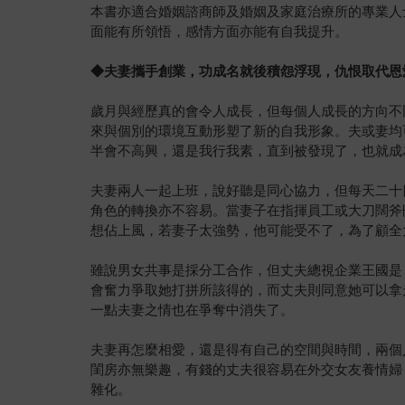
本書亦適合婚姻諮商師及婚姻及家庭治療所的專業人
面能有所領悟，感情方面亦能有自我提升。
◆夫妻攜手創業，功成名就後積怨浮現，仇恨取代恩
歲月與經歷真的會令人成長，但每個人成長的方向不
來與個別的環境互動形塑了新的自我形象。夫或妻均
半會不高興，還是我行我素，直到被發現了，也就成
夫妻兩人一起上班，說好聽是同心協力，但每天二十
角色的轉換亦不容易。當妻子在指揮員工或大刀闊斧
想佔上風，若妻子太強勢，他可能受不了，為了顧全
雖說男女共事是採分工合作，但丈夫總視企業王國是
會奮力爭取她打拼所該得的，而丈夫則同意她可以拿
一點夫妻之情也在爭奪中消失了。
夫妻再怎麼相愛，還是得有自己的空間與時間，兩個
閨房亦無樂趣，有錢的丈夫很容易在外交女友養情婦
雜化。