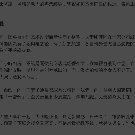
士閱讀，可增加助人的專業經驗，學習如何找出問題的根源，看到正
愛
同，因各自心理需求改變而產生新的欲望，夫妻即便同在一家公司或
可能因為有了錢與權之後，有了新的想法，各自轉身去做自己想做的
為分手的導火線。
四小時相處，不論是開便利商店或經營企業，在家裡會談到生意，在
刪減開支時，呈現的是能幹威風的一面，溫柔婉轉的小女人不見了。
大局，敢怒不敢言。
「自己」的，而妻子通常都認為公司是「我們」的，當兩人因家庭問
走「一部分」，至於份量多少的差距，毫無共識。丈夫認為太太在「
人整天膩在一起，大眼瞪小眼，缺乏新鮮感，日子久了，很多歧見未
，而妻子下班之後空閨寂寞，不是當貴婦亂花錢，就是交男友，誰也