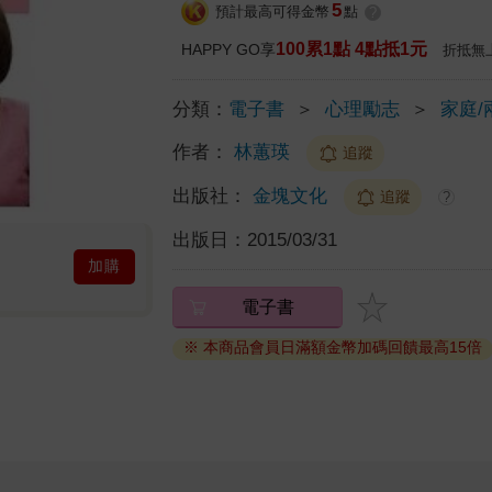
5
預計最高可得金幣
點
?
100累1點 4點抵1元
HAPPY GO享
折抵無
分類：
電子書
＞
心理勵志
＞
家庭/
作者：
林蕙瑛
追蹤
出版社：
金塊文化
追蹤
?
出版日：
2015/03/31
加購
電子書
※ 本商品會員日滿額金幣加碼回饋最高15倍