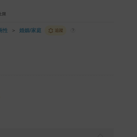
上限
兩性
＞
婚姻/家庭
追蹤
?