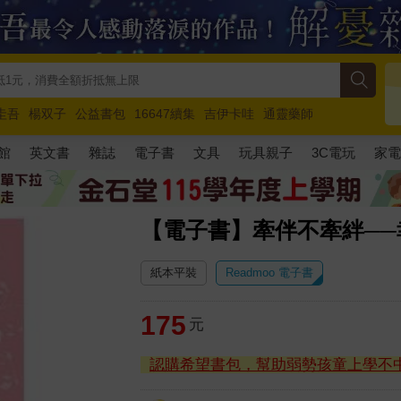
圭吾
楊双子
公益書包
16647續集
吉伊卡哇
通靈藥師
路邊攤新作
馬斯克
玩具總動員5
超慢跑
館
英文書
雜誌
電子書
文具
玩具親子
3C電玩
家
【電子書】牽伴不牽絆──
紙本平裝
Readmoo 電子書
175
元
認購希望書包，幫助弱勢孩童上學不