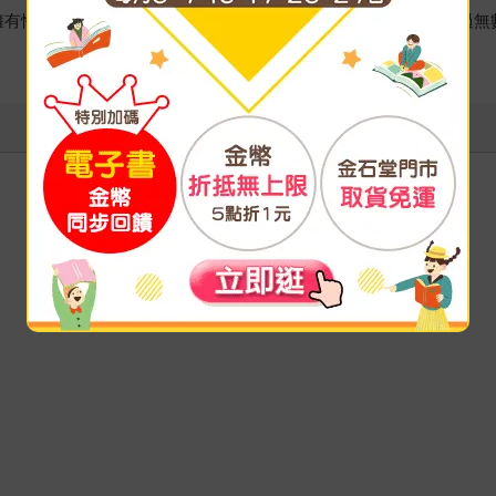
擁有性教育師/性諮商師雙認證，擔任婚姻諮商師二十多年，輔導過