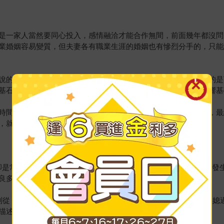
是一家人當然要同心投入，感情融洽才能合作無間，前面幾年都沒問
業婚姻容易變質，但夫妻各有職業生涯的婚姻也有慘烈分手的，只能
說的交流並不是光談情說愛，而是表達情緒、溝通想法，最重要的是
基石，缺一不可，但愛情先垮掉後，其他的情也會逐漸褪色，影響基
時間相處、溝通，何其有幸，應好好掌握機緣，享受婚姻與工作，最
，就該珍惜緣分，攜手到老。
卻是常見且真實的，讀者或許不曾親身經歷，但類似的情節或許曾發
良多。
分別從＜相愛容易相處難＞、＜外遇事件簿＞、＜性愛處方＞、＜婆媳
描述點出問題，加以重點分析與說明，並引導解決之道。