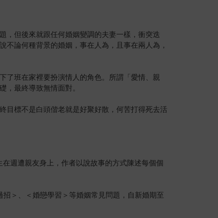
題，但後來就跟任何婚姻變調的夫妻一樣，衝突迭
說不論何種背景的婚姻，事在人為，且事在兩人為，
下了班在家裡要扮演情人的角色。所謂「愛情、親
礎，最終導致無情面對。
終目標不是白頭偕老就是好聚好散，何苦打得死去活
生在週遭親友身上，作者以說故事的方式陳述每個個
過招＞、＜婚戀學習＞等婚姻常見問題，自新婚期至