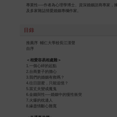
專業性──作者為心理學博士、資深婚姻諮商專家，
及多家雜誌情愛婚姻專欄作家。
目錄
推薦序 輔仁大學校長江漢聲
自序
＜相愛容易相處難＞
1.一個心碎的起點
2.台商妻子的擔心
3.我們的婚姻有救嗎？
4.往日甜蜜，只能追憶？
5.當丈夫變成魔鬼
6.金錢與性──婚姻中的慢性衝突
7.火爆的枕邊人
8.緣盡情斷心難寬