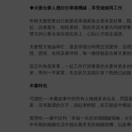
◆夫妻合夥人應好好掌握機緣，享受婚姻與工作
年輕夫妻想要自行創業或承擔家族企業本是好事，既
起，誤會叢生，怨恨累積。因此常說夫妻共同經營事
雙方的心要永遠在彼此身上，心貼心才能走遠路。
夫妻雙方無論再忙，還是得撥出時間交流愛情，這裡
情、恩情、友情及夥伴情，每一種情都是合夥夫妻的
從正向角度來看，一起工作打拼事業的夫妻有更多的
來，爭到一半家業，失去的又豈能計算？既然已結婚
本書特色
可讀性──本書故事中的所有人物雖多為化名，問題
案，沒有艱澀的文字，讀起來輕鬆，卻又能從中獲益
實用性──書中詳列「幸福一生的30個關鍵策略」
中年期的婚姻生活中挑出最常見的婚姻危機，以故事