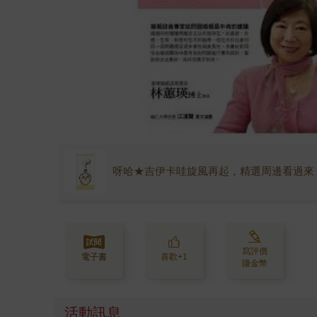
呀哈★吉伊卡哇旋風再起，精選周邊看過來
寫評價
電子書
喜歡+1
賺金幣
活動訊息