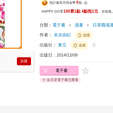
0
預計最高可得金幣
點
?
100累1點 4點抵1元
HAPPY GO享
折抵無
分類：
電子書
＞
漫畫
＞
日系職場
作者：
末次由紀
追蹤
出版社：
東立
追蹤
?
出版日：
2014/12/09
加購
電子書
※ 金石堂電子書怎麼看