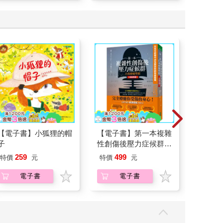
【電子書】小狐狸的帽
【電子書】第一本複雜
連同慾
子
性創傷後壓力症候群自
（全）
我療癒聖經（長銷典
259
499
58
特價
元
特價
元
特價
藏）
電子書
電子書
上