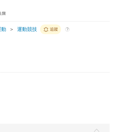
上限
運動
＞
運動競技
追蹤
?