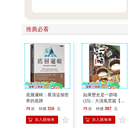
推薦必看
底層邏輯：看清這個世
如果歷史是一群喵
界的底牌
(15)：大清風雲篇【萌
貓漫畫學歷史】
316
387
79
折
特價
元
79
折
特價
元
加入購物車
加入購物車