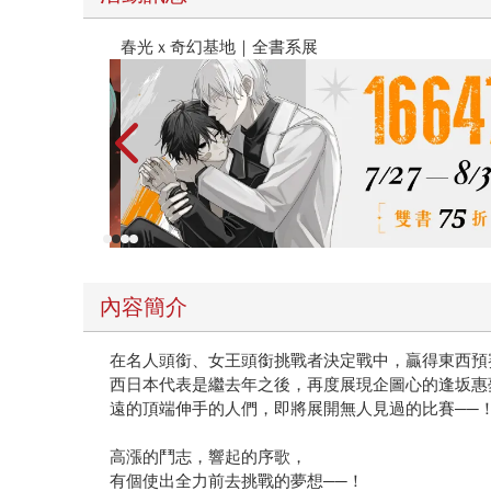
金石堂2026海外優惠：電子書
內容簡介
在名人頭銜、女王頭銜挑戰者決定戰中，贏得東西預
西日本代表是繼去年之後，再度展現企圖心的逢坂惠
遠的頂端伸手的人們，即將展開無人見過的比賽──
高漲的鬥志，響起的序歌，
有個使出全力前去挑戰的夢想──！