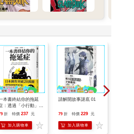
一本書終結你的拖延
請解開故事謎底 01
叛逆玩家
症：透過「小行動」打
開大腦的行動開關，懶
237
229
79
折
特價
元
79
折
特價
元
79
折
人也能變身「行動派」
的37個科學方法
加入購物車
加入購物車
加