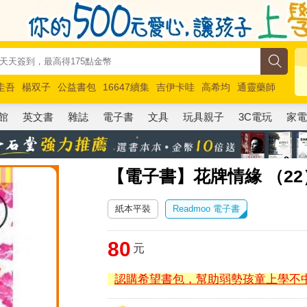
圭吾
楊双子
公益書包
16647續集
吉伊卡哇
高希均
通靈藥師
路邊攤新作
馬斯克
玩具總動員5
超慢跑
館
英文書
雜誌
電子書
文具
玩具親子
3C電玩
家
【電子書】花牌情緣 （22
紙本平裝
Readmoo 電子書
80
元
認購希望書包，幫助弱勢孩童上學不