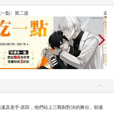
攻殼機動隊 (199
遙及老手‧原田，他們站上三戰制對決的舞台。朝遙