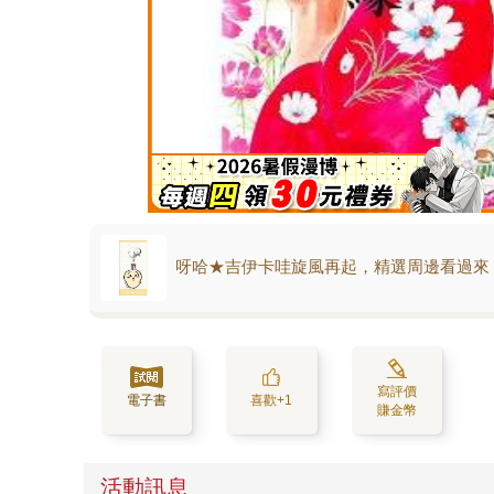
呀哈★吉伊卡哇旋風再起，精選周邊看過來
寫評價
電子書
喜歡+1
賺金幣
活動訊息