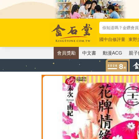
國中自修評量
東野
唯紅花綻放
奧德賽
會員獎勵
中文書
動漫ACG
親子