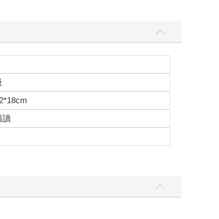
級
2*18cm
適讀