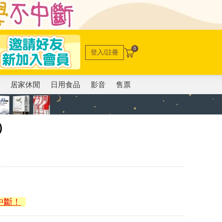
0
登入/註冊
電
居家休閒
日用食品
影音
售票
）
中斷！