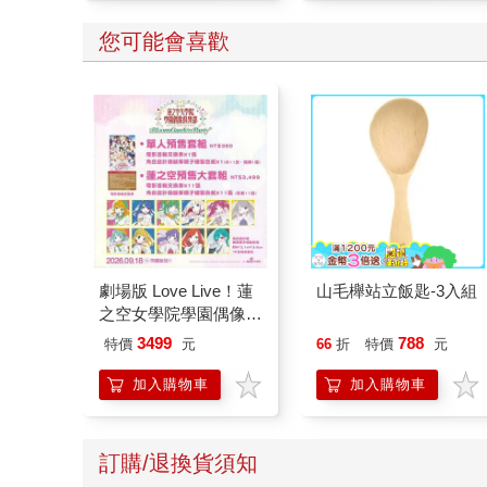
您可能會喜歡
劇場版 Love Live！蓮
山毛櫸站立飯匙-3入組
之空女學院學園偶像俱
樂部 Bloom Garden
3499
788
特價
元
66
折
特價
元
Party蓮之空預售大套
組
加入購物車
加入購物車
訂購/退換貨須知