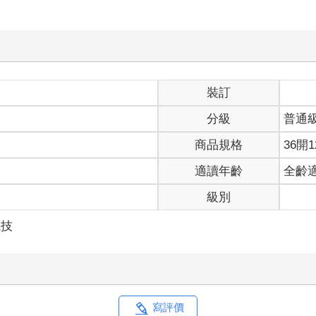
裝訂
分級
普通
商品規格
36開1
適讀年齡
全齡
級別
競技
寫評價