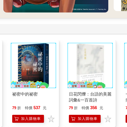
祕密中的祕密
日花閃爍：台語的美麗
詞彙&一百首詩
537
356
79
折
特價
元
79
折
特價
元
加入購物車
加入購物車