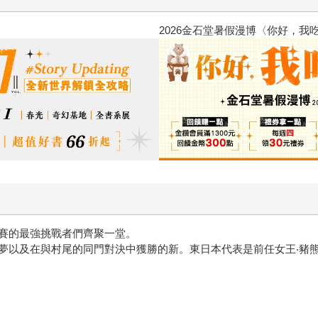
台灣角川2026漫畫博覽會
賽的最強挑戰者們齊聚一堂。
夢以及在與村尾的同門對決中獲勝的新。東日本代表是前任女王‧豬熊
！