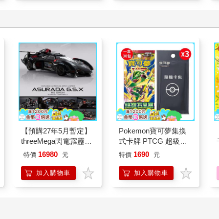
【預購27年5月暫定】
Pokemon寶可夢集換
threeMega閃電霹靂車
式卡牌 PTCG 超級進
VA Hi-SPEC UNITED
化 擴充包 綠寶石風暴
16980
1690
特價
元
特價
元
阿斯拉 G.S.X RS
（+隨機彈3包）
SIREN 黑色限定
加入購物車
加入購物車