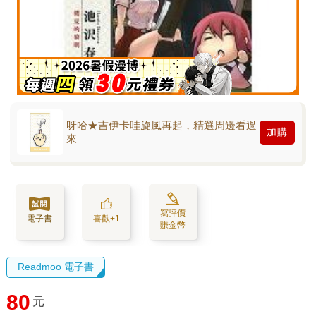
呀哈★吉伊卡哇旋風再起，精選周邊看過
加購
來
寫評價
電子書
喜歡+1
賺金幣
Readmoo 電子書
80
元