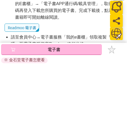
的E書櫃」→「電子書APP通行碼/載具管理」，取得通行
碼再登入下載您所購買的電子書。完成下載後，點選任一
書籍即可開始離線閱讀。
請至會員中心→電子書服務「我的e書櫃」領取複製『兌換
碼』至電子書服務商Readmoo進行兌換。
電子書
退換貨須知：
※ 金石堂電子書怎麼看
因版權保護，您在金石堂所購買的電子書僅能以金石堂專屬
的閱讀軟體開啟閱讀，無法以其他閱讀器或直接下載檔案。
依據「消費者保護法」第19條及行政院消費者保護處公告之
「通訊交易解除權合理例外情事適用準則」，非以有形媒介
提供之數位內容或一經提供即為完成之線上服務，經消費者
事先同意始提供。（如：電子書、電子雜誌、下載版軟體、
虛擬商品…等），
不受「網購服務需提供七日鑑賞期」的限
制
。為維護您的權益，建議您先使用「試閱」功能後再付款
購買。