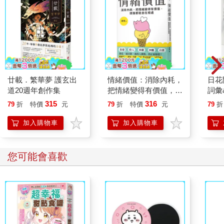
廿載．繁華夢 護玄出
情緒價值：消除內耗，
日花
道20週年創作集
把情緒變得有價值，跟
詞彙
誰都能自在相處
315
316
79
折
特價
元
79
折
特價
元
79
折
加入購物車
加入購物車
您可能會喜歡