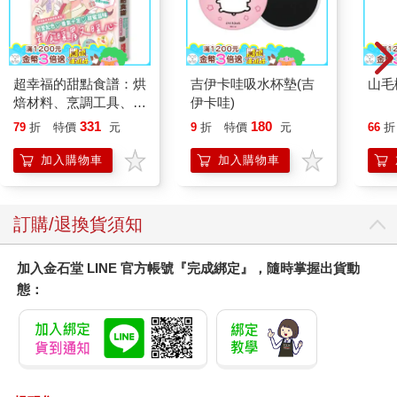
超幸福的甜點食譜：烘
吉伊卡哇吸水杯墊(吉
山毛
焙材料、烹調工具、可
伊卡哇)
愛配色【閃亮女孩6】
331
180
79
折
特價
元
9
折
特價
元
66
折
加入購物車
加入購物車
訂購/退換貨須知
加入金石堂 LINE 官方帳號『完成綁定』，隨時掌握出貨動
態：