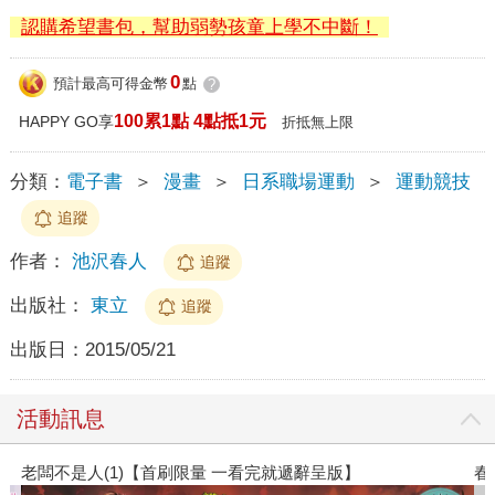
認購希望書包，幫助弱勢孩童上學不中斷！
0
預計最高可得金幣
點
?
100累1點 4點抵1元
HAPPY GO享
折抵無上限
分類：
電子書
＞
漫畫
＞
日系職場運動
＞
運動競技
追蹤
作者：
池沢春人
追蹤
出版社：
東立
追蹤
出版日：
2015/05/21
活動訊息
】
春光ｘ奇幻基地｜全書系展