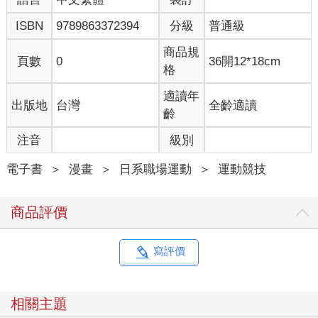
ISBN
9789863372394
分級
普通級
商品規
頁數
0
36開12*18cm
格
適讀年
出版地
台灣
全齡適讀
齡
注音
級別
電子書
＞
漫畫
＞
日系職場運動
＞
運動競技
商品評價
寫評價
相關主題