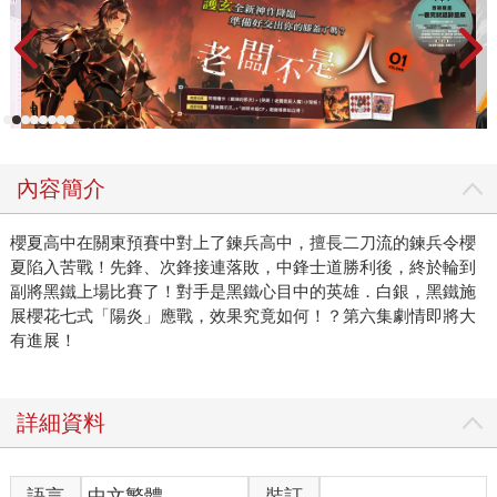
內容簡介
櫻夏高中在關東預賽中對上了鍊兵高中，擅長二刀流的鍊兵令櫻
夏陷入苦戰！先鋒、次鋒接連落敗，中鋒士道勝利後，終於輪到
副將黑鐵上場比賽了！對手是黑鐵心目中的英雄．白銀，黑鐵施
展櫻花七式「陽炎」應戰，效果究竟如何！？第六集劇情即將大
有進展！
詳細資料
語言
中文繁體
裝訂