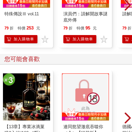
特殊傳說Ⅲ vol.11
演員們：請解開故事謎
請解
底外傳
253
95
79
折
特價
元
79
折
特價
元
79
折
加入購物車
加入購物車
您可能會喜歡
【13章】專業冰滴菓
連同慾望澈底吞噬你
德國A