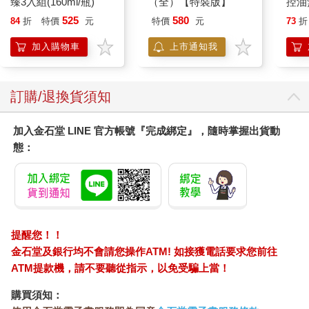
臻3入組(160ml/瓶)
（全）【特裝版】
控油
凝露3
525
580
84
折
特價
元
特價
元
73
折
髮根
調理
加入購物車
上市通知我
滋潤
質適
訂購/退換貨須知
加入金石堂 LINE 官方帳號『完成綁定』，隨時掌握出貨動
態：
提醒您！！
金石堂及銀行均不會請您操作ATM! 如接獲電話要求您前往
ATM提款機，請不要聽從指示，以免受騙上當！
購買須知：