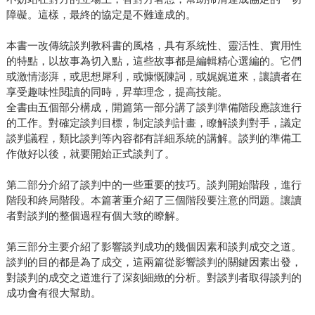
障礙。這樣，最終的協定是不難達成的。
本書一改傳統談判教科書的風格，具有系統性、靈活性、實用性
的特點，以故事為切入點，這些故事都是編輯精心選編的。它們
或激情澎湃，或思想犀利，或慷慨陳詞，或娓娓道來，讓讀者在
享受趣味性閱讀的同時，昇華理念，提高技能。
全書由五個部分構成，開篇第一部分講了談判準備階段應該進行
的工作。對確定談判目標，制定談判計畫，瞭解談判對手，議定
談判議程，類比談判等內容都有詳細系統的講解。談判的準備工
作做好以後，就要開始正式談判了。
第二部分介紹了談判中的一些重要的技巧。談判開始階段，進行
階段和終局階段。本篇著重介紹了三個階段要注意的問題。讓讀
者對談判的整個過程有個大致的瞭解。
第三部分主要介紹了影響談判成功的幾個因素和談判成交之道。
談判的目的都是為了成交，這兩篇從影響談判的關鍵因素出發，
對談判的成交之道進行了深刻細緻的分析。對談判者取得談判的
成功會有很大幫助。