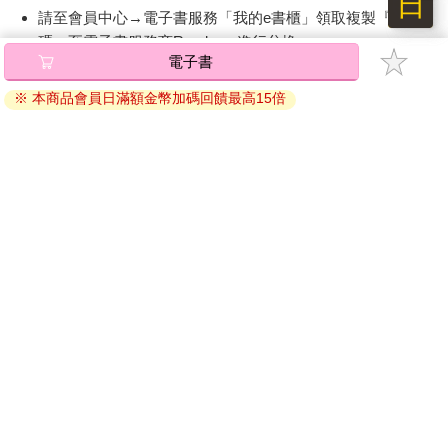
日
請至會員中心→電子書服務「我的e書櫃」領取複製『兌換
碼』至電子書服務商Readmoo進行兌換。
電子書
退換貨須知：
※ 本商品會員日滿額金幣加碼回饋最高15倍
因版權保護，您在金石堂所購買的電子書僅能以金石堂專屬
的閱讀軟體開啟閱讀，無法以其他閱讀器或直接下載檔案。
依據「消費者保護法」第19條及行政院消費者保護處公告之
「通訊交易解除權合理例外情事適用準則」，非以有形媒介
提供之數位內容或一經提供即為完成之線上服務，經消費者
事先同意始提供。（如：電子書、電子雜誌、下載版軟體、
虛擬商品…等），
不受「網購服務需提供七日鑑賞期」的限
制
。為維護您的權益，建議您先使用「試閱」功能後再付款
購買。