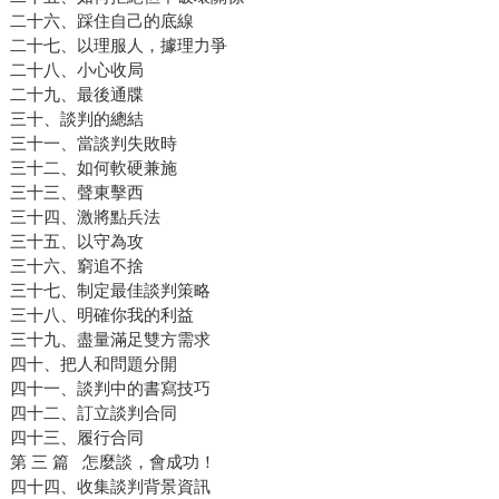
二十六、踩住自己的底線
二十七、以理服人，據理力爭
二十八、小心收局
二十九、最後通牒
三十、談判的總結
三十一、當談判失敗時
三十二、如何軟硬兼施
三十三、聲東擊西
三十四、激將點兵法
三十五、以守為攻
三十六、窮追不捨
三十七、制定最佳談判策略
三十八、明確你我的利益
三十九、盡量滿足雙方需求
四十、把人和問題分開
四十一、談判中的書寫技巧
四十二、訂立談判合同
四十三、履行合同
第 三 篇 怎麼談，會成功！
四十四、收集談判背景資訊