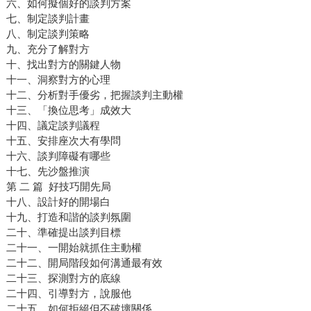
六、如何擬個好的談判方案
七、制定談判計畫
八、制定談判策略
九、充分了解對方
十、找出對方的關鍵人物
十一、洞察對方的心理
十二、分析對手優劣，把握談判主動權
十三、「換位思考」成效大
十四、議定談判議程
十五、安排座次大有學問
十六、談判障礙有哪些
十七、先沙盤推演
第 二 篇 好技巧開先局
十八、設計好的開場白
十九、打造和諧的談判氛圍
二十、準確提出談判目標
二十一、一開始就抓住主動權
二十二、開局階段如何溝通最有效
二十三、探測對方的底線
二十四、引導對方，說服他
二十五、如何拒絕但不破壞關係