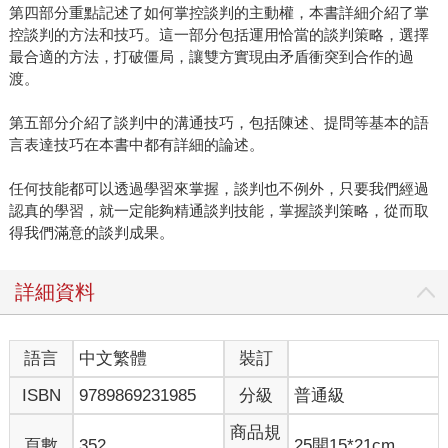
第四部分重點記述了如何掌控談判的主動權，本書詳細介紹了掌
控談判的方法和技巧。這一部分包括運用恰當的談判策略，選擇
最合適的方法，打破僵局，讓雙方實現由矛盾衝突到合作的過
渡。
第五部分介紹了談判中的溝通技巧，包括陳述、提問等基本的語
言表達技巧在本書中都有詳細的論述。
任何技能都可以透過學習來掌握，談判也不例外，只要我們經過
認真的學習，就一定能夠精通談判技能，掌握談判策略，從而取
得我們滿意的談判成果。
詳細資料
語言
中文繁體
裝訂
ISBN
9789869231985
分級
普通級
商品規
頁數
352
25開15*21cm