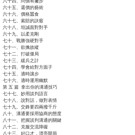
六十四、問價有撇步
六十五、還價的藝術
六十六、價格蠶食
六十七、索賠的訣竅
六十八、坦誠面對對手
六十九、以柔克剛
七十、戰勝強硬對手
七十一、欲擒故縱
七十二、打破僵局
七十三、緩兵之計
七十四、學會給對方面子
七十五、適時讓步
七十六、適時運用幽默
第 五 篇 拿出你的溝通技巧
七十七、妙用談判語言
七十八、說對話，做對表情
七十九、交鋒要四兩撥千斤
八十、溝通要採用協商的態度
八十一、把握談判溝通的關鍵
八十二、克服交流障礙
八十三、好口才，漂亮開局