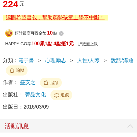
224
元
認購希望書包，幫助弱勢孩童上學不中斷！
10
預計最高可得金幣
點
?
100累1點 4點抵1元
HAPPY GO享
折抵無上限
分類：
電子書
＞
心理勵志
＞
人性/人際
＞
說話/溝通
追蹤
作者：
盛安之
追蹤
出版社：
菁品文化
追蹤
出版日：
2016/03/09
活動訊息