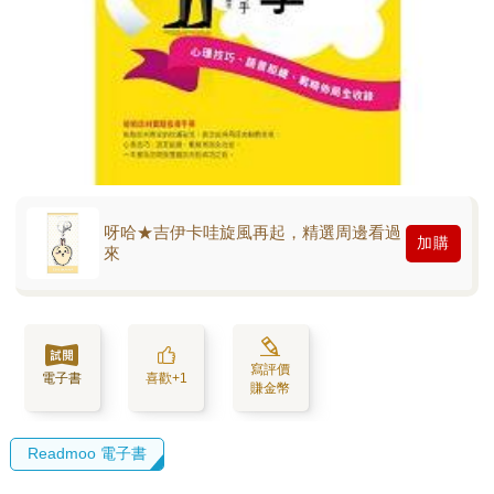
呀哈★吉伊卡哇旋風再起，精選周邊看過
加購
來
寫評價
電子書
喜歡+1
賺金幣
Readmoo 電子書