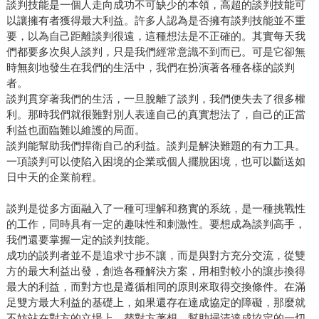
談判技能是一個人走向成功不可缺少的本領，高超的談判技能可
以讓擁有者獲得最大利益。許多人認為是否擁有談判技能並不重
要，以為自己距離談判很遠，這種想法是不正確的。其實每天我
們都要多次與人談判，只是我們經常意識不到而已。可是它卻無
時無刻地發生在我們的生活中，我們在扮演著各種各樣的談判
者。
談判貫穿著我們的生活，一旦脫離了談判，我們便失去了很多權
利。那時我們就很難對別人表達自己的真實想法了，自己的正當
利益也面臨難以維護的局面。
談判能幫助我們捍衛自己的利益。談判是解決難題的有力工具。
一項談判可以使陷入困境的企業或個人擺脫困境，也可以斷送如
日中天的企業前程。
談判是從多方面融入了一種可理解和務實的系統，是一種挑戰性
的工作，同時具有一定的趣味性和刺激性。要想成為談判高手，
我們還要掌握一定的談判技能。
成功的談判者並不是追求寸步不讓，而是與對方充分交流，從雙
方的最大利益出發，創造各種解決方案，用相對較小的讓步換得
最大的利益，而對方也是遵循相同的原則來取得交換條件。在滿
足雙方最大利益的基礎上，如果還存在達成協定的障礙，那麼就
不妨站在對方的立場上，替對方著想，幫助掃清達成協定的一切