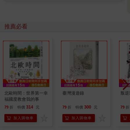
推薦必看
北歐時間：世界第一幸
臺灣漫遊錄
叛逆
福國度教會我的事
314
300
79
折
特價
元
79
折
特價
元
79
折
加入購物車
加入購物車