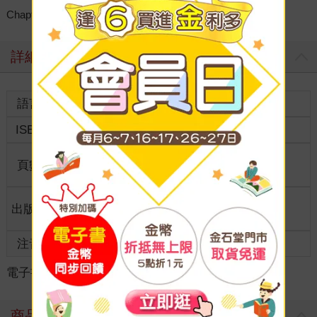
Chapter3 中西大不同－－一會中，一會西
詳細資料
語言
中文繁體
裝訂
ISBN
9789575228804
分級
普通級
商品規
頁數
144
格
適讀年
出版地
台灣
全齡適讀
齡
注音
級別
電子書
＞
文學
＞
圖文繪本
＞
華文圖文
商品評價