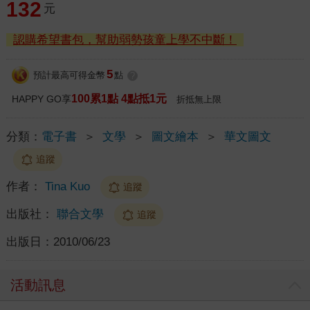
132
元
認購希望書包，幫助弱勢孩童上學不中斷！
5
預計最高可得金幣
點
?
100累1點 4點抵1元
HAPPY GO享
折抵無上限
分類：
電子書
＞
文學
＞
圖文繪本
＞
華文圖文
追蹤
作者：
Tina Kuo
追蹤
出版社：
聯合文學
追蹤
出版日：
2010/06/23
活動訊息