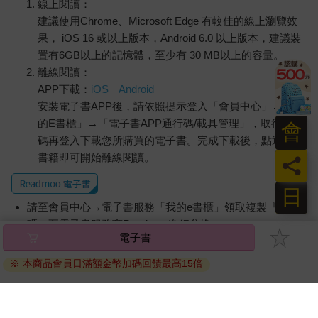
線上閱讀：
建議使用Chrome、Microsoft Edge 有較佳的線上瀏覽效
果， iOS 16 或以上版本，Android 6.0 以上版本，建議裝
置有6GB以上的記憶體，至少有 30 MB以上的容量。
離線閱讀：
APP下載：
iOS
Android
安裝電子書APP後，請依照提示登入「會員中心」→「我
的E書櫃」→「電子書APP通行碼/載具管理」，取得通行
會
碼再登入下載您所購買的電子書。完成下載後，點選任一
書籍即可開始離線閱讀。
員
日
請至會員中心→電子書服務「我的e書櫃」領取複製『兌換
碼』至電子書服務商Readmoo進行兌換。
電子書
退換貨須知：
※ 本商品會員日滿額金幣加碼回饋最高15倍
因版權保護，您在金石堂所購買的電子書僅能以金石堂專屬
的閱讀軟體開啟閱讀，無法以其他閱讀器或直接下載檔案。
依據「消費者保護法」第19條及行政院消費者保護處公告之
「通訊交易解除權合理例外情事適用準則」，非以有形媒介