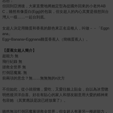
思想；
但回到亞洲後，大家直覺地將她定型為從國外回來的小老外AB
C，雖然有像蛋白(Egg)的包裝，但女超人的內心其實是很想與台
灣人一樣……一起台到底。
女超人決定用雞蛋和香蕉的顏色來正名這種人，叫做－－「Eggn
ana」
Egg+Banana=Eggnana雞蛋香蕉人（簡稱蛋蕉人）。
【蛋蕉女超人簡介】
超能力 無
飛行紀錄 無
拯救全世界 無
打倒惡魔黨. 無
前兩項的意念？無……無無無的n次方
不但如此，從小就很懶，愛吃，又愛往臉上貼金，自以為冰雪聰
明然後洋洋自喜。好在有貼心的家人和朋友願意用大愛的精神來
包容她 （其實應該是說已經放棄了）。
雖然無法打倒惡魔黨拯救全世界，但女超人有著另一種超能力，