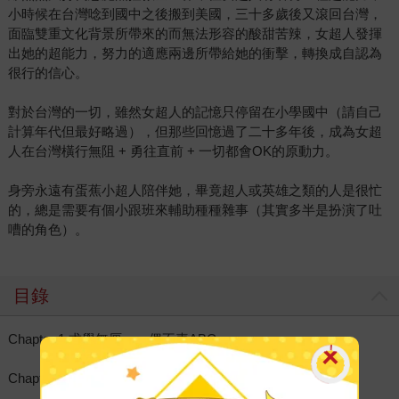
小時候在台灣唸到國中之後搬到美國，三十多歲後又滾回台灣，
面臨雙重文化背景所帶來的而無法形容的酸甜苦辣，女超人發揮
出她的超能力，努力的適應兩邊所帶給她的衝擊，轉換成自認為
很行的信心。
對於台灣的一切，雖然女超人的記憶只停留在小學國中（請自己
計算年代但最好略過），但那些回憶過了二十多年後，成為女超
人在台灣橫行無阻 + 勇往直前 + 一切都會OK的原動力。
身旁永遠有蛋蕉小超人陪伴她，畢竟超人或英雄之類的人是很忙
的，總是需要有個小跟班來輔助種種雜事（其實多半是扮演了吐
嘈的角色）。
目錄
Chapter 1 求學無厘－－偶不素ABC
Chapter2 敗犬生活－－35歳的單身女超人