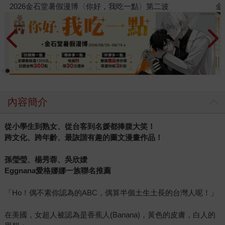
金石堂2026海外優惠：電子書
內容簡介
從小學生到熟女、從台客到名媛都捧腹大笑！
跨文化、跨年齡、最詼諧有趣的圖文漫畫作品！
孫瑩瑩、楊秀蓉、吳欣嬡
Eggnana愛格娜娜一族聯名推薦
「Ho！偶不素你認為的ABC，偶算半個土生土長的台灣人呢！」
在美國，女超人被認為是香蕉人(Banana)，黃色的皮膚，白人的