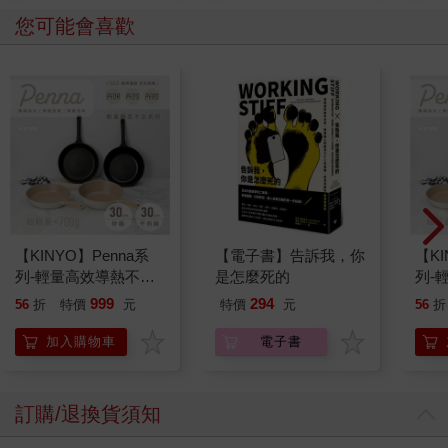
您可能會喜歡
【KINYO】Penna系
【電子書】告訴我，你
【KI
列-輕量高效導熱不沾
是怎麼死的
列-
平煎鍋30cm
平煎
999
294
56
折
特價
元
特價
元
56
折
加入購物車
電子書
訂購/退換貨須知