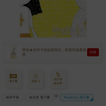
呀哈★吉伊卡哇旋風再起，精選周邊看過
加購
來
寫評價
電子書
喜歡+1
賺金幣
?
紙本平裝
金石堂 電子書
Readmoo 電子書