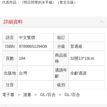
代表作品：《明日同學的水手服》（青文出版）
詳細資料
語言
中文繁體
裝訂
ISBN
9789865129408
分級
普通級
商品規
頁數
194
32開13*19cm
格
適讀年
出版地
台灣
全齡適讀
齡
注音
級別
電子書
＞
漫畫
＞
GL /百合
＞
GL /百合