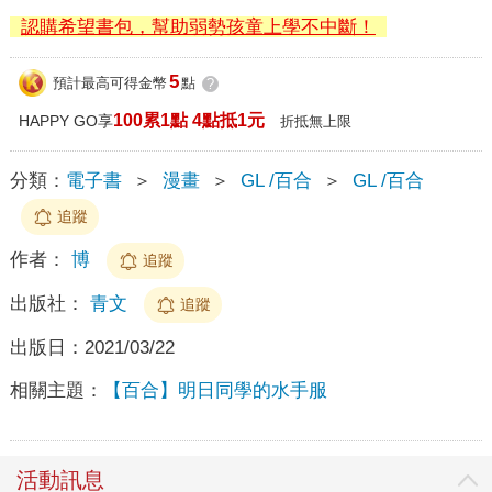
認購希望書包，幫助弱勢孩童上學不中斷！
5
預計最高可得金幣
點
?
100累1點 4點抵1元
HAPPY GO享
折抵無上限
分類：
電子書
＞
漫畫
＞
GL /百合
＞
GL /百合
追蹤
作者：
博
追蹤
出版社：
青文
追蹤
出版日：
2021/03/22
相關主題：
【百合】明日同學的水手服
活動訊息