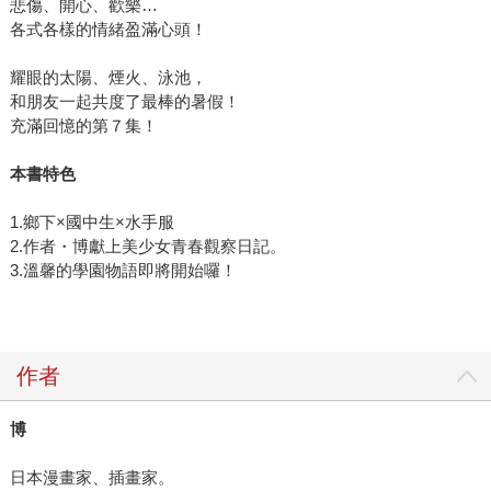
悲傷、開心、歡樂…
各式各樣的情緒盈滿心頭！
耀眼的太陽、煙火、泳池，
和朋友一起共度了最棒的暑假！
充滿回憶的第７集！
本書特色
1.鄉下×國中生×水手服
2.作者・博獻上美少女青春觀察日記。
3.溫馨的學園物語即將開始囉！
作者
博
日本漫畫家、插畫家。