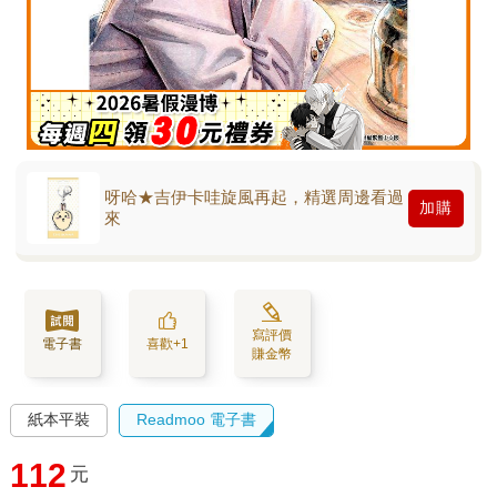
呀哈★吉伊卡哇旋風再起，精選周邊看過
加購
來
寫評價
電子書
喜歡+1
賺金幣
紙本平裝
Readmoo 電子書
112
元