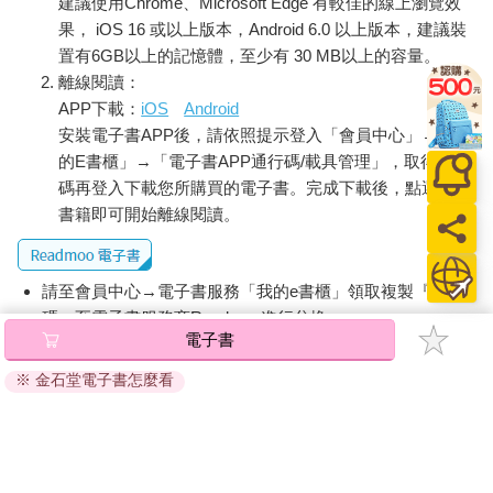
建議使用Chrome、Microsoft Edge 有較佳的線上瀏覽效
果， iOS 16 或以上版本，Android 6.0 以上版本，建議裝
置有6GB以上的記憶體，至少有 30 MB以上的容量。
離線閱讀：
APP下載：
iOS
Android
安裝電子書APP後，請依照提示登入「會員中心」→「我
的E書櫃」→「電子書APP通行碼/載具管理」，取得通行
碼再登入下載您所購買的電子書。完成下載後，點選任一
書籍即可開始離線閱讀。
請至會員中心→電子書服務「我的e書櫃」領取複製『兌換
碼』至電子書服務商Readmoo進行兌換。
電子書
退換貨須知：
※ 金石堂電子書怎麼看
因版權保護，您在金石堂所購買的電子書僅能以金石堂專屬
的閱讀軟體開啟閱讀，無法以其他閱讀器或直接下載檔案。
依據「消費者保護法」第19條及行政院消費者保護處公告之
「通訊交易解除權合理例外情事適用準則」，非以有形媒介
提供之數位內容或一經提供即為完成之線上服務，經消費者