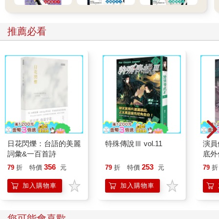
推薦必看
日花閃爍：台語的美麗
特殊傳說Ⅲ vol.11
演員
詞彙&一百首詩
底外
356
253
79
折
特價
元
79
折
特價
元
79
折
加入購物車
加入購物車
您可能會喜歡