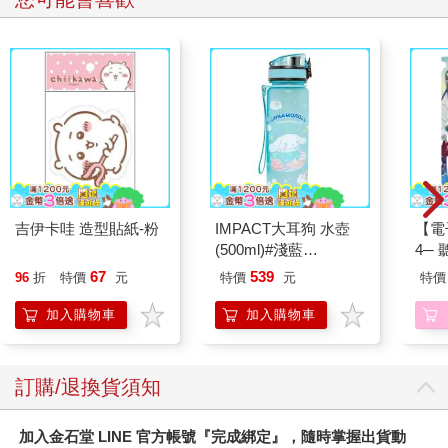
吉伊卡哇 造型貼紙-粉
IMPACT大耳狗 水壺
【電
(500ml)#淺藍
4─
IMCMB01LB
期挑
67
539
96
折
特價
元
特價
元
特價
加入購物車
加入購物車
訂購/退換貨須知
加入金石堂 LINE 官方帳號『完成綁定』，隨時掌握出貨動