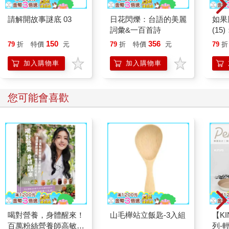
請解開故事謎底 03
日花閃爍：台語的美麗
如果
詞彙&一百首詩
(1
貓漫
150
356
79
折
特價
元
79
折
特價
元
79
折
加入購物車
加入購物車
您可能會喜歡
喝對營養，身體醒來！
山毛櫸站立飯匙-3入組
【KI
百萬粉絲營養師高敏敏
列-