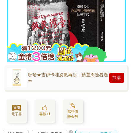
呀哈★吉伊卡哇旋風再起，精選周邊看過
加購
來
寫評價
電子書
喜歡+1
賺金幣
?