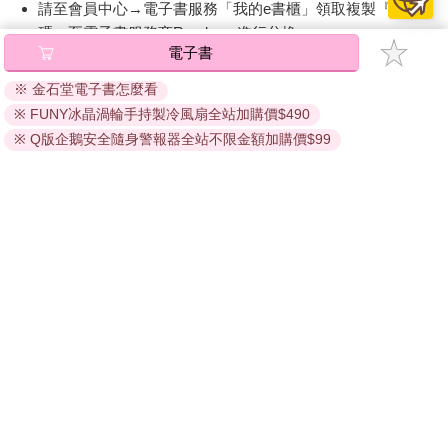
請至會員中心→電子書服務「我的e書櫃」領取複製『兌換
碼』至電子書服務商Readmoo進行兌換。
電子書
退換貨須知：
※ 金石堂電子書怎麼看
因版權保護，您在金石堂所購買的電子書僅能以金石堂專屬
※ FUNY冰晶渦輪手持製冷風扇全站加購價$490
的閱讀軟體開啟閱讀，無法以其他閱讀器或直接下載檔案。
依據「消費者保護法」第19條及行政院消費者保護處公告之
※ Q版企鵝安全隨身警報器全站不限金額加購價$99
「通訊交易解除權合理例外情事適用準則」，非以有形媒介
提供之數位內容或一經提供即為完成之線上服務，經消費者
事先同意始提供。（如：電子書、電子雜誌、下載版軟體、
虛擬商品…等），
不受「網購服務需提供七日鑑賞期」的限
制
。為維護您的權益，建議您先使用「試閱」功能後再付款
購買。