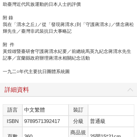
助臺灣近代民族運動的日本人士的評價
附 錄
我在「渭水之丘｣／從「發現蔣渭水｣到「守護蔣渭水｣／懷念蔣松
輝先生／臺灣非武裝抗日大事略記
附 件
黃煌雄暨臺研會守護蔣渭水紀要／前總統馬英九紀念蔣渭水先生
記事／宜蘭縣政府辦理蔣渭水相關紀念活動
一九二○年代主要抗日團體系統圖
詳細資料
語言
中文繁體
裝訂
ISBN
9789571392417
分級
普通級
商品規
頁數
360
25開15*21cm