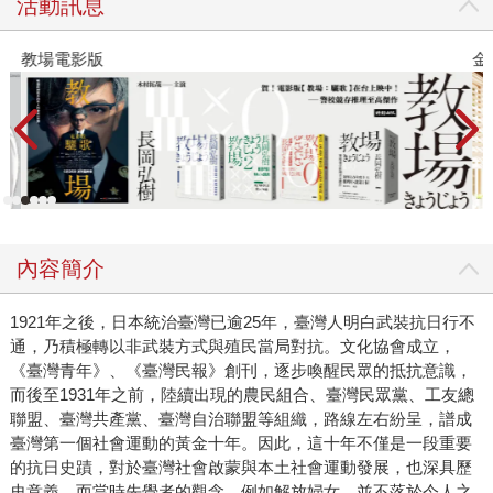
活動訊息
教場電影版
金
內容簡介
1921年之後，日本統治臺灣已逾25年，臺灣人明白武裝抗日行不
通，乃積極轉以非武裝方式與殖民當局對抗。文化協會成立，
《臺灣青年》、《臺灣民報》創刊，逐步喚醒民眾的抵抗意識，
而後至1931年之前，陸續出現的農民組合、臺灣民眾黨、工友總
聯盟、臺灣共產黨、臺灣自治聯盟等組織，路線左右紛呈，譜成
臺灣第一個社會運動的黃金十年。因此，這十年不僅是一段重要
的抗日史蹟，對於臺灣社會啟蒙與本土社會運動發展，也深具歷
史意義，而當時先覺者的觀念，例如解放婦女，並不落於今人之