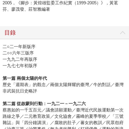
2005，《腳步：黃煌雄監委工作紀實（1999-2005）》，黃茗
芬、廖茂發、莊智雅編著
目錄
二○二一年新版序
二○○六年三版序
一九九二年再版序
一九七七年初版序
第一篇 兩個太陽的年代
歷史「週期表」的觀念／兩個太陽輝耀的臺灣／牛的對話／臺灣
非武裝抗日史略評
第二篇 從啟蒙到行動：一九二一－一九二六
蔡惠如的一千五百元／議會請願運動／臺灣近代民族運動第一次
路線之爭／二元教育政策／文化協會／霧峰的夏季學校／「三號
雜誌」與「四分鐘講演」／腐敗的肚子／蕃女的教訓／民眾怨府
／治臺三策／治警事件／無力者的勝利／打掃偶像／運動的新浪