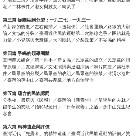
潮／二林事件／淑女與妓女／喇叭手
第三篇 從團結到分裂：一九二七－一九三一
革新家的態度／左右傾辯／〈送報伕〉／社會運動／路線的大辯
論／文協的分裂／臺灣近代民族運動第二次路線之爭／團結就是
力量／小兒病與老衰症／大同團結／分裂政策／不妥協的精神
第四篇 爭鳴的領導團體
臺灣農民組合／第一推手／新文協／民眾黨的成立／民眾黨的指
導原理／工友總聯盟／文化演講與巡迴演講／鴉片問題／霧社事
件／民眾黨的分裂／民眾黨的改組／民眾黨的被禁／蔣渭水逝世
／臺灣的孫中山／臺灣共產黨／地方自治聯盟
第五篇 蘊含的民族認同
公學校、書房與《民報》／臺灣的《新青年》／留學生的去就／
留學生的怒吼／始恥紀念日／「日華親善」之盾／孫中山先生紀
念會
第六篇 精神遺產與評價
臺灣近代「先覺者」的精神遺產／臺灣近代民族運動的評價／贊