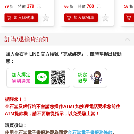
的100道蔬果飲提案，
平煎
379
788
79
折
特價
元
66
折
特價
元
56
折
喚回妳的元氣！
加入購物車
加入購物車
訂購/退換貨須知
加入金石堂 LINE 官方帳號『完成綁定』，隨時掌握出貨動
態：
提醒您！！
金石堂及銀行均不會請您操作ATM! 如接獲電話要求您前往
ATM提款機，請不要聽從指示，以免受騙上當！
購買須知：
使用金石堂電子書服務即為同意
金石堂電子書服務條款
。