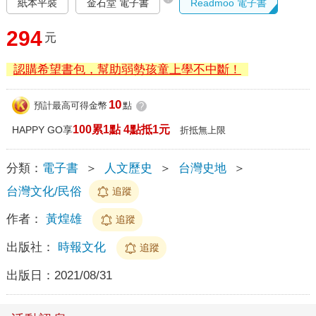
紙本平裝
金石堂 電子書
Readmoo 電子書
294
元
認購希望書包，幫助弱勢孩童上學不中斷！
10
預計最高可得金幣
點
?
100累1點 4點抵1元
HAPPY GO享
折抵無上限
分類：
電子書
＞
人文歷史
＞
台灣史地
＞
台灣文化/民俗
追蹤
作者：
黃煌雄
追蹤
出版社：
時報文化
追蹤
出版日：
2021/08/31