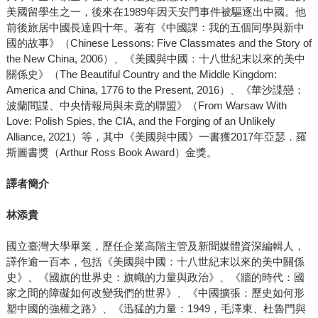
美國留學生之一，後來在1989年因天安門事件被驅逐出中國。他
前後旅居中國長達四十年。著有《中國課：我的五個同學與新中
國的故事》（Chinese Lessons: Five Classmates and the Story of
the New China, 2006）、《美國與中國：十八世紀末以來的美中
關係史》（The Beautiful Country and the Middle Kingdom:
America and China, 1776 to the Present, 2016）、《華沙諜戀：
波蘭間諜、中央情報局與未竟的聯盟》（From Warsaw With
Love: Polish Spies, the CIA, and the Forging of an Unlikely
Alliance, 2021）等，其中《美國與中國》一書獲2017年亞瑟．羅
斯圖書獎（Arthur Ross Book Award）金獎。
譯者簡介
林添貴
國立臺灣大學畢業，歷任企業高階主管及新聞媒體資深編輯人，
譯作逾一百本，包括《美國與中國：十八世紀末以來的美中關係
史》、《國旗的世界史：旗幟的力量與政治》、《牆的時代：國
家之間的障礙如何改變我們的世界》、《中國擴張：歷史如何形
塑中國的強權之路》、《迅猛的力量：1949，毛澤東、杜魯門與