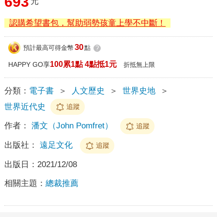
693
元
認購希望書包，幫助弱勢孩童上學不中斷！
30
預計最高可得金幣
點
?
100累1點 4點抵1元
HAPPY GO享
折抵無上限
分類：
電子書
＞
人文歷史
＞
世界史地
＞
世界近代史
追蹤
作者：
潘文（John Pomfret）
追蹤
出版社：
遠足文化
追蹤
出版日：
2021/12/08
相關主題：
總裁推薦