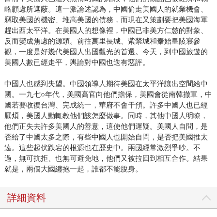
略顧慮所遮蔽。這一派論述認為，中國偷走美國人的就業機會、
竊取美國的機密、堆高美國的債務，而現在又策劃要把美國海軍
趕出西太平洋。在美國人的想像裡，中國已非美方仁慈的對象、
反而變成焦慮的源頭。前往萬里長城、紫禁城和秦始皇陵寢參
觀，一度是好幾代美國人出國觀光的首選。今天，到中國旅遊的
美國人數已經走平，輿論對中國也迭有惡評。
中國人也感到失望。中國領導人期待美國在太平洋讓出空間給中
國。一九七○年代，美國高官向他們擔保，美國會從南韓撤軍，中
國若要收復台灣、完成統一，華府不會干預。許多中國人也已經
厭煩，美國人動輒教他們該怎麼做事。同時，其他中國人明瞭，
他們正失去許多美國人的善意，這使他們遲疑。美國人自問，是
否給了中國太多之際，有些中國人也開始自問，是否把美國推太
遠。這些起伏跌宕的根源也在歷史中。兩國經常激烈爭吵。不
過，無可抗拒、也無可避免地，他們又被拉回到相互合作。結果
就是，兩個大國纏抱一起，誰都不能脫身。
詳細資料