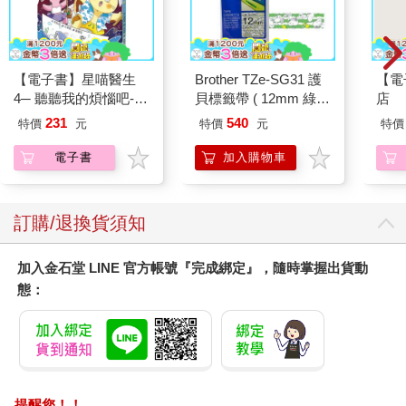
【電子書】星喵醫生
Brother TZe-SG31 護
【電
4─ 聽聽我的煩惱吧-假
貝標籤帶 ( 12mm 綠色
店
期挑戰
SNOOPY )
231
540
特價
元
特價
元
特價
電子書
加入購物車
訂購/退換貨須知
加入金石堂 LINE 官方帳號『完成綁定』，隨時掌握出貨動
態：
提醒您！！