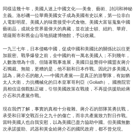
同樣這幾十年，美國人迷上中國文化──美食、藝術、詩詞和神秘
主義。洛杉磯一位華裔美國女子成為美國有史以來，第一位非白
人電影明星。美國人的味蕾接受中式食物。美國大富翁蒐集中國
藝術品，成就全世界最偉大的典藏，並在波士頓、紐約、華府、
堪薩斯市和舊金山等地捐建博物館，予以收藏。
一九三七年，日本侵略中國，促成中國和美國比的關係比以往更
加親密。戰爭爆發之前，全中國約有一萬名美國人；不到幾年，
人數激增為十倍。但隨著戰事進展，美國日益覺得中國盟友蔣介
石獨裁、無能，更糟的是，他不願和日本作戰。因此許多美國人
認為，蔣介石的敵人──中國共產黨──是真正的游擊隊，有如猶
太人大衛，力抗機械化的日本皇軍哥利亞（Goliath）。國務院官
員相信這個觀點正確，引領美國政策在戰後，不再提供援助給蔣
介石和共產黨作戰。
現在我們了解，事實的真相十分複雜。蔣介石的部隊英勇抗戰，
承受和日軍交戰百分之九十的傷亡，而非共產黨致力對日作戰。
當時美國人也自我安慰，以為美國已盡力協助中國。但美國無數
次承諾援助、武器和黃金給蔣介石的國民政府，都不曾兌現。