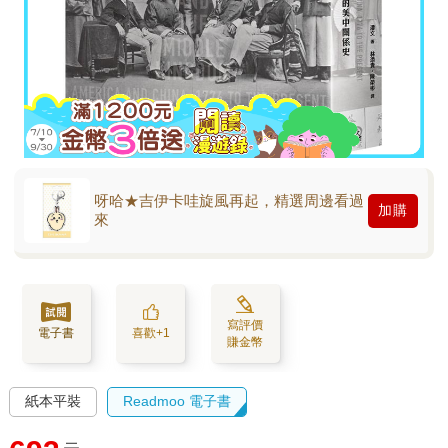
呀哈★吉伊卡哇旋風再起，精選周邊看過
加購
來
寫評價
電子書
喜歡+1
賺金幣
紙本平裝
Readmoo 電子書