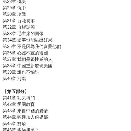
第28章 仇美
第29章 仇中
第30章 冷戰
第31章 百花凋零
第32章 血腥瑪麗
第33章 毛主席的圖像
第34章 壞事也能結出好果
第35章 不是因為我們喜愛他們
第36章 心照不宣的盟國
第37章 我們是很性感的人
第38章 中國重新發現美國
第39章 誰也不怕誰
第40章 河殤
【
第五部分
】
第41章 功夫搏鬥
第42章 愛國教育
第43章 來自中國的愛情
第44章 歡迎加入俱樂部
第45章 雙塔
第46章 兩強相爭？