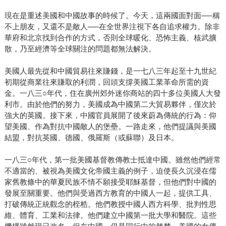
現在是重述美國和中國故事的時候了。今天，這兩國面對面──稱
不上朋友，又還不是敵人──在全世界注視下各自追求權力。除非
華府和北京找到合作的方式，否則全球暖化、恐怖主義、核武擴
散，乃至經濟等全球關注的問題都無法解決。
美國人最先從和中國貿易往來賺錢，是一七八三年起至十九世紀
初期從商業往來賺取的利潤，回頭支撐美國工業革命所需的資
金。一八三○年代，住在廣州郊外迷你商站的四十多位美國人大發
利市。由於他們的努力，美國成為中國第二大貿易夥伴，僅次於
強大的英國。接下來，中國官員展開了後來蔚為傳統的行為：仰
望美國、作為對抗中國敵人的堡壘。一路走來，他們提議與美國
結盟，對抗英國、德國、俄羅斯（或蘇聯）及日本。
一八三○年代，第一批美國基督教傳教士抵達中國。雖然他們經常
不適當的、被視為美國文化帝國主義的例子，迫使長久沉浸在儒
家舊教條中的華夏民族不情不願接受耶穌基督，但他們對中國的
發展至關重要。他們與受過西方教育的中國人一起，提供工具、
打破傳統正統觀念的桎梏。他們教授中國人西方科學、批判性思
維、體育、工業和法律。他們建立中國第一批大學和醫院。這些