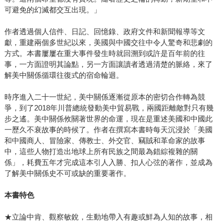
可避免的幻滅都交互出現。」
作者透過個人信件、日記、回憶錄、政府文件和新聞報導等文
獻，重建兩個多世紀以來，美國與中國交往中令人驚奇和悲劇的
方式。本書屢屢在重大事件發生時就回溯到或許是百年前的往
事，一方面證明其論點，另一方面讓讀者透過清楚的脈絡，來了
解美中關係循環往復式的宿命輪迴。
時序進入二十一世紀，美中關係逐漸從原本的密切合作轉為競
爭，到了2018年川普總統發動美中貿易戰，兩國距離敵對只有幾
步之遙。美中關係攸關著世界的命運，現在是重述美國和中國此
一歷久不衰故事的時候了。作者在撰寫本書時每天沉浸於「美國
和中國商人、冒險家、傳教士、外交官、竊賊和革命家的故事
中，這些人物打造出地球上所有民族之間最為錯綜複雜的關
係」，耗費五年才完成這本引人入勝、扣人心弦的著作，並成為
了解美中關係史不可或缺的重要著作。
本書特色
★立論中肯、觀察敏銳，生動地帶入有趣或鮮為人知的故事，相