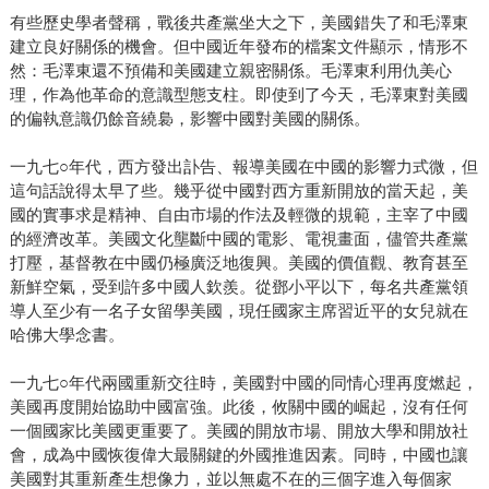
有些歷史學者聲稱，戰後共產黨坐大之下，美國錯失了和毛澤東
建立良好關係的機會。但中國近年發布的檔案文件顯示，情形不
然：毛澤東還不預備和美國建立親密關係。毛澤東利用仇美心
理，作為他革命的意識型態支柱。即使到了今天，毛澤東對美國
的偏執意識仍餘音繞裊，影響中國對美國的關係。
一九七○年代，西方發出訃告、報導美國在中國的影響力式微，但
這句話說得太早了些。幾乎從中國對西方重新開放的當天起，美
國的實事求是精神、自由市場的作法及輕微的規範，主宰了中國
的經濟改革。美國文化壟斷中國的電影、電視畫面，儘管共產黨
打壓，基督教在中國仍極廣泛地復興。美國的價值觀、教育甚至
新鮮空氣，受到許多中國人欽羨。從鄧小平以下，每名共產黨領
導人至少有一名子女留學美國，現任國家主席習近平的女兒就在
哈佛大學念書。
一九七○年代兩國重新交往時，美國對中國的同情心理再度燃起，
美國再度開始協助中國富強。此後，攸關中國的崛起，沒有任何
一個國家比美國更重要了。美國的開放市場、開放大學和開放社
會，成為中國恢復偉大最關鍵的外國推進因素。同時，中國也讓
美國對其重新產生想像力，並以無處不在的三個字進入每個家