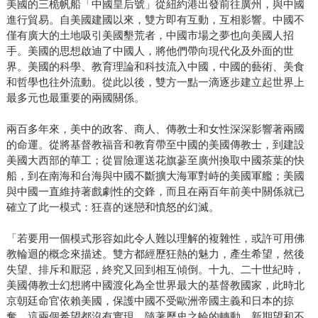
美國的三桅帆船「中國皇后號」從紐約港出發前往廣州，與中國
進行貿易。自美國建國以來，雙方即有互動，互相影響。中國不
僅有廣大的土地吸引美國墾荒者，中國市場之夢也向美國人招
手。美國的思想啟迪了中國人，將他們帶向現代化及外面的世
界。美國的科學、教育理論和科技流入中國，中國的藝術、美食
和哲學也往外流動。從此以後，雙方一點一滴逐步建立起世界上
最多元也最重要的兩國關係。
兩百多年來，美中的政客、商人、傳教士和女性深深影響著兩國
的命運。從將基督教福音和教育帶至中國的美國傳教士，到建設
美國大西部的華工；從冒險運送花旗蔘至廣州換取中國茶葉的快
船，到在南海和台海與中國不斷擴大海軍對峙的美國軍艦；美國
與中國一直維持著戲劇性的交鋒，而且在兩百年前美中關係就已
確立了此一模式：狂喜的迷戀和憤怒的幻滅。
「若要用一個模式形容如此令人難以理解的複雜性，或許可用佛
教輪迴的概念來描述。雙方都經歷狂熱的魅力，產生希望，然後
失望、排斥和厭惡，終究又回到相互傾倒。十九、二十世紀時，
美國傳教士幻想將中國渡化為全世界最大的基督教國家，此時北
京朝廷命官依賴美國，保護中國不受歐洲帝國主義和日本的掠
奪。這兩個希望都沒有實現。隨著歷史之輪的轉動，新期望和不