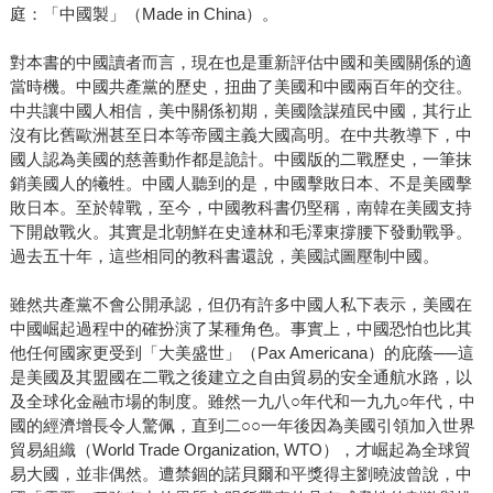
庭：「中國製」（Made in China）。
對本書的中國讀者而言，現在也是重新評估中國和美國關係的適
當時機。中國共產黨的歷史，扭曲了美國和中國兩百年的交往。
中共讓中國人相信，美中關係初期，美國陰謀殖民中國，其行止
沒有比舊歐洲甚至日本等帝國主義大國高明。在中共教導下，中
國人認為美國的慈善動作都是詭計。中國版的二戰歷史，一筆抹
銷美國人的犧牲。中國人聽到的是，中國擊敗日本、不是美國擊
敗日本。至於韓戰，至今，中國教科書仍堅稱，南韓在美國支持
下開啟戰火。其實是北朝鮮在史達林和毛澤東撐腰下發動戰爭。
過去五十年，這些相同的教科書還說，美國試圖壓制中國。
雖然共產黨不會公開承認，但仍有許多中國人私下表示，美國在
中國崛起過程中的確扮演了某種角色。事實上，中國恐怕也比其
他任何國家更受到「大美盛世」（Pax Americana）的庇蔭──這
是美國及其盟國在二戰之後建立之自由貿易的安全通航水路，以
及全球化金融市場的制度。雖然一九八○年代和一九九○年代，中
國的經濟增長令人驚佩，直到二○○一年後因為美國引領加入世界
貿易組織（World Trade Organization, WTO），才崛起為全球貿
易大國，並非偶然。遭禁錮的諾貝爾和平獎得主劉曉波曾說，中