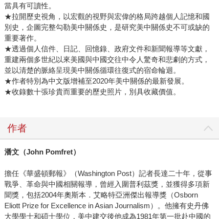
當具有可讀性。
★拉開歷史視角，以宏觀的視野與宏偉的格局跨越個人記憶和國
別史，企圖完整勾勒美中關係史，是研究美中關係史不可或缺的
重要著作。
★透過個人信件、日記、回憶錄、政府文件和新聞報導等文獻，
重建兩個多世紀以來美國與中國交往中令人驚奇和悲劇的方式，
並以清楚的脈絡呈現美中關係循環往復式的宿命輪迴。
★作者特別為中文版增補至2020年美中關係的最新發展。
★收錄數十張珍貴而重要的歷史照片，別具收藏價值。
作者
潘文（John Pomfret）
擔任《華盛頓郵報》（Washington Post）記者長達二十年，從事
戰爭、革命與中國相關報導，曾經入圍普利茲獎，並獲得多項新
聞獎，包括2004年奧斯本．艾略特亞洲傑出報導獎（Osborn
Eliott Prize for Excellence in Asian Journalism）。他擁有史丹佛
大學學士和碩士學位，美中建交後他成為1981年第一批赴中國的