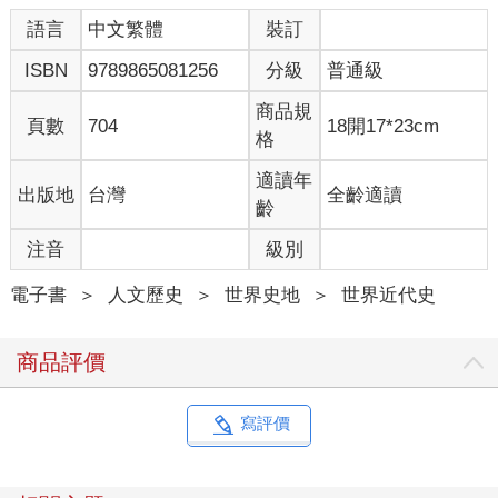
語言
中文繁體
裝訂
ISBN
9789865081256
分級
普通級
商品規
頁數
704
18開17*23cm
格
適讀年
出版地
台灣
全齡適讀
齡
注音
級別
電子書
＞
人文歷史
＞
世界史地
＞
世界近代史
商品評價
寫評價