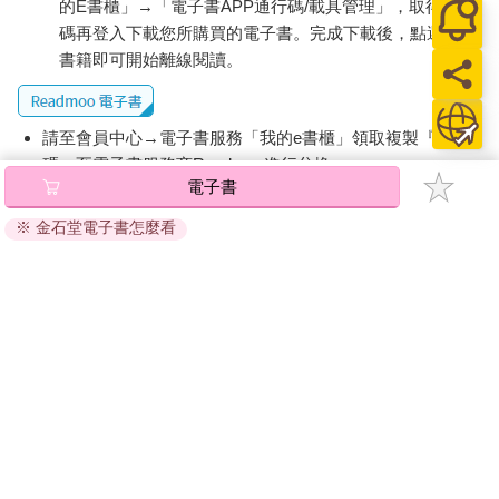
的E書櫃」→「電子書APP通行碼/載具管理」，取得通行
碼再登入下載您所購買的電子書。完成下載後，點選任一
書籍即可開始離線閱讀。
請至會員中心→電子書服務「我的e書櫃」領取複製『兌換
碼』至電子書服務商Readmoo進行兌換。
電子書
退換貨須知：
※ 金石堂電子書怎麼看
因版權保護，您在金石堂所購買的電子書僅能以金石堂專屬
的閱讀軟體開啟閱讀，無法以其他閱讀器或直接下載檔案。
依據「消費者保護法」第19條及行政院消費者保護處公告之
「通訊交易解除權合理例外情事適用準則」，非以有形媒介
提供之數位內容或一經提供即為完成之線上服務，經消費者
事先同意始提供。（如：電子書、電子雜誌、下載版軟體、
虛擬商品…等），
不受「網購服務需提供七日鑑賞期」的限
制
。為維護您的權益，建議您先使用「試閱」功能後再付款
購買。