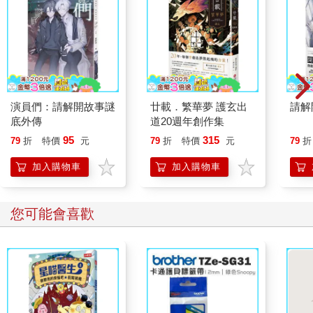
演員們：請解開故事謎
廿載．繁華夢 護玄出
請解
底外傳
道20週年創作集
95
315
79
折
特價
元
79
折
特價
元
79
折
加入購物車
加入購物車
您可能會喜歡