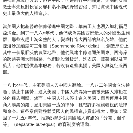
機構雖然現已改名，但在中國，仍是同行中的翹楚。美國的女傳
教士率先反對殺害女嬰和裹小腳的野蠻習俗，幫助實現中國現代
史上最偉大的人權進步。
當美國人把基督教信仰帶進中國之際，華南工人也湧入加利福尼
亞淘金。到了一八六○年代，他們成為美國西部最大的外國出生族
群。那些沒趕上淘金熱的人，變成打造大西部的無名英雄。他們
疏濬沙加緬度河三角洲（Sacramento River delta），創造歷史上
其中一個最肥沃的農業地帶。他們興建半條連通美國東、西海岸
的跨越美洲大陸鐵路。他們開設雜貨舖、洗衣房、蔬菜園以及草
藥店，他們提供基本服務，若沒有這些奧援，美國人無從征服西
部。
一八七○年代，主流美國人與中國人翻臉。一八八二年國會立法通
過，禁止中國勞工進入美國，中國人成為第一個被美國人排拒在
外的種族團體。然而，中國人並未停止進入美國，而且運用中國
商人湊集的錢，雇用美國一流的律師，挑戰許多種族歧視的法律
和命令。這些案例對整體美國人的民權進步貢獻極大，譬如：鞏
固了一九五○年代、推動拆除針對美國黑人實施的「分開，但平
等」（separate- but-equal）教育制度的運動。