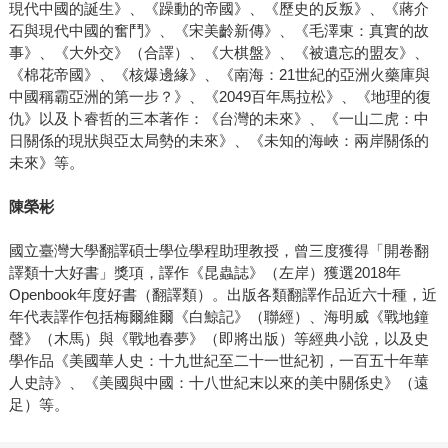
現代中國的誕生》、《躁動的帝國》、《歷史的反叛》、《蔣介
石與現代中國的奮鬥》、《宋美齡新傳》、《毛澤東：真實的故
事》、《大外交》（合譯）、《大棋盤》、《被遺忘的盟友》、
《棉花帝國》、《核爆邊緣》、《南海：21世紀的亞洲火藥庫與
中國稱霸亞洲的第一步？》、《2049百年馬拉松》、《地理的復
仇》以及卜睿哲的三本著作：《台灣的未來》、《一山二虎：中
日關係的現狀與亞太局勢的未來》、《未知的海峽：兩岸關係的
未來》等。
陳榮彬
國立臺灣大學翻譯碩士學位學程助理教授，曾三度獲得「開卷翻
譯類十大好書」獎項，譯作《昆蟲誌》（左岸）獲選2018年
Openbook年度好書（翻譯類）。出版各類翻譯作品近六十種，近
年代表譯作包括梅爾維爾《白鯨記》（聯經）、海明威《戰地鐘
聲》（木馬）與《戰地春夢》（即將出版）等經典小說，以及史
學作品《美國華人史：十九世紀至二十一世紀初，一百五十年華
人史詩》、《美國與中國：十八世紀末以來的美中關係史》（遠
足）等。