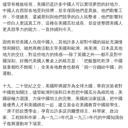
儘管有種族歧視，美國仍是許多中國人可以實現夢想的好地方。
中國人在西部各地受到排擠，並非僅因他們是異族。他們勤奮工
作，不僅媲美、還威脅到與他們競爭的白人拓墾者，他們影響到
一些白人更認真工作。這種在美國茁壯成長、並促使整體美國人
更具競爭力的能力，一直持續到今天。
固然有些美國人仇視中國人，其他許多人卻對中國的福祉充滿憧
憬和關切。雖然商務活動主宰美國和歐洲、南美洲、日本及其他
地方的交往，對這些地方的情感──除了英國之外──都不及對中
國深刻。好幾代美國人餐桌上的格言是：「把飯盤吃乾淨，中國
孩童都吃不飽呢！」全美各地教會也都有「捐一分錢給中國」的
運動。
十九、二十世紀之交，美國即將躍升為全球大國，華府決策者對
中國愈加關注，儘管歐洲列強和日本想把中國瓜分為殖民地，美
國卻極力迴護、力保中國領土的完整。美國政治家提議，把中國
最優秀人才和美國綁在一起，建立基金在美國教育中國留學生。
「庚子賠款獎學金」孕育出許多諾貝爾獎得主、科學家、政治
家、工程師和作家，為一九二○年代及一九三○年代的中國知識份
子復興運動布下場景。