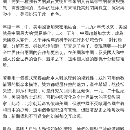
國「需要一種強有力的異質文明所帶來的具有威脅性的刺激與挑
戰，需要遼闊的、澎湃的汪洋大海來襯托其封閉與孤立、沉寂與
渺小」。美國扮演了此一角色。
年復一年，中、美兩國更加緊密地結合。一九九○年代以來，美國
就是中國最大的’貿易夥伴。二○一五年，中國超越加拿大，成為
美國最大夥伴。太平洋兩岸的科學家在許多領域合作──對付癌
症、分解基因、尋找乾淨能源、研究原子粒子、發現新藥──比起
全世界任何兩國的合作都更密切。在美國和中國，及美國人和中
國人於全世界的合作、競爭之下，這兩個大國的關係十分錯綜複
雜。
若要用一個模式形容如此令人難以理解的複雜性，或許可用佛教
輪迴的概念來描述。雙方都經歷狂熱的魅力，產生希望，然後卻
失望、排斥和厭惡，可是終究又回到相互傾倒。十九、二十世紀
時，美國傳教士幻想，可把中國渡化為全世界最大的基督教國
家，此時，北京朝廷命官依賴美國，保護中國不受歐洲帝國主義
和日本的掠奪。這兩個希望都沒有實現。但隨著歷史之輪每次轉
動，新期望和不可避免的幻滅都交互出現。
目前，美國人已進入熱情幻滅的階段，他們的觀點已被經濟和戰