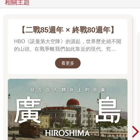
相關主題
【二戰85週年 × 終戰80週年】
HBO《諾曼第大空降》的源起，世界歷史繞不開
的山頭。在戰爭離我們如此靠近的現代。究竟是
什麼力量驅動全球上億名男女，投入這場空前絕
看更多
後、影響至今的軍事衝突？我們站在世界和平的
中心，就更應了解二戰帶來和平的那群人與那個
理由。