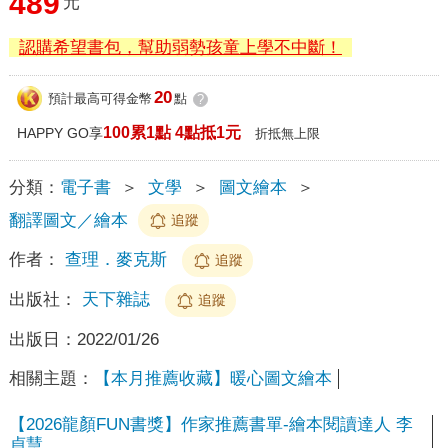
489
元
認購希望書包，幫助弱勢孩童上學不中斷！
20
預計最高可得金幣
點
?
100累1點 4點抵1元
HAPPY GO享
折抵無上限
分類：
電子書
＞
文學
＞
圖文繪本
＞
翻譯圖文／繪本
追蹤
作者：
查理．麥克斯
追蹤
出版社：
天下雜誌
追蹤
出版日：
2022/01/26
相關主題：
【本月推薦收藏】暖心圖文繪本
【2026龍顏FUN書獎】作家推薦書單-繪本閱讀達人 李
貞慧