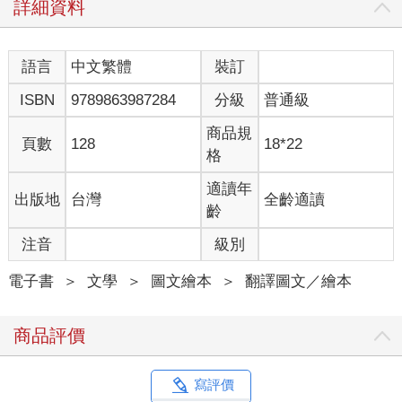
詳細資料
語言
中文繁體
裝訂
ISBN
9789863987284
分級
普通級
商品規
頁數
128
18*22
格
適讀年
出版地
台灣
全齡適讀
齡
注音
級別
電子書
＞
文學
＞
圖文繪本
＞
翻譯圖文／繪本
商品評價
寫評價