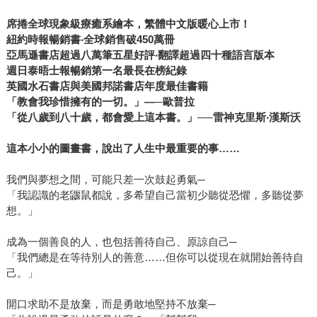
席捲全球現象級療癒系繪本，繁體中文版暖心上市！
紐約時報暢銷書‧全球銷售破450萬冊
亞馬遜書店超過八萬筆五星好評‧翻譯超過四十種語言版本
週日泰晤士報暢銷第一名最長在榜紀錄
英國水石書店與美國邦諾書店年度最佳書籍
「教會我珍惜擁有的一切。」—─歐普拉
「從八歲到八十歲，都會愛上這本書。」──雷神克里斯‧漢斯沃
這本小小的圖畫書，說出了人生中最重要的事……
我們與夢想之間，可能只差一次鼓起勇氣─
「我認識的老鼴鼠都說，多希望自己當初少聽從恐懼，多聽從夢
想。」
成為一個善良的人，也包括善待自己、原諒自己─
「我們總是在等待別人的善意……但你可以從現在就開始善待自
己。」
開口求助不是放棄，而是勇敢地堅持不放棄─