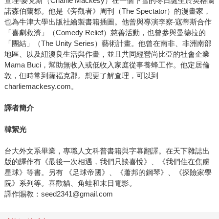
查理‧麥克斯（Charlie Mackesy）在一個下雪的冬日誕生於英格蘭
諾森伯蘭郡。他是《旁觀者》周刊（The Spectator）的漫畫家，
也為牛津大學出版社繪製書籍插圖。他曾與導演李察‧寇蒂斯合作
「喜劇救濟」（Comedy Relief）慈善活動，也曾參與曼德拉的
「團結」（The Unity Series）藝術計畫。他曾在南非、非洲南部
地區、以及紐澳良生活與作畫，並且共同經營尚比亞的社會企業
Mama Buci，幫助無收入或低收入家庭從事養蜂工作。他定居倫
敦，但時常到薩福克郡。想更了解查理，可以到
charliemackesy.com。
譯者簡介
韓絜光
台大外文系畢業，專職人文科普書籍與字幕翻譯。在天下雜誌出
版的譯作有《最後一次相遇，我們只談喜悅》、《我們住在焦慮
星球》等書。另有 《足球帝國》、《蕭邦的鋼琴》、《探險家學
院》系列等。喜歡貓、角蛙和末日電影。
譯作賜教：seed2341@gmail.com