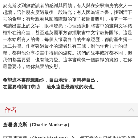
麥克斯收到無數讀者的感謝與回饋，有人與在安寧病房的友人一
起讀，陪伴朋友度過最後一段時光；有人因為這本書，找到活下
去的希望；有母親看見閱讀障礙的孩子被圖畫吸引，接著一字一
句讀出書上的文字，眼神發亮；心理治療師將書中的畫與文字裱
框掛在諮商室，甚至連英國軍方都擷取書中文字鼓舞團隊。這是
一本給所有人的書，每個人懷著各自的生命經歷，都能產生獨一
無二共鳴。作者碰過最小的讀者只有三歲，到他年近九十的母
親，都與他分享從書中得到的溫暖。我們的故事或許都不同，但
我們都需要愛，也有能力愛。這本書就像一個靜靜的擁抱，在你
最需要時，給你無聲的安慰。
希望這本書能鼓勵你，自由地活，更善待自己，
在需要時開口求助──這永遠是最勇敢的表現。
作者
查理‧麥克斯（Charlie Mackesy）