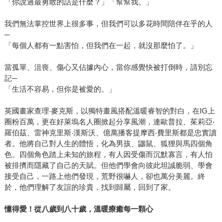
「你說過最勇敢的話是什麼？」「幫幫我。」
我們無法掌控世界上很多事，但我們可以多花時間陪伴在乎的人
─
「每個人都有一點害怕，但我們在一起，就沒那麼怕了。」
當孤單、沮喪、傷心又佔據內心，當你感覺快被打倒時，請別忘
記─
「生活不容易，但你是被愛的。」
英國畫家查理‧麥克斯，以獨特畫風搭配溫暖睿智的對白，在IG上
圈粉百萬，更在好萊塢名人圈掀起分享風潮，連歐普拉、茱莉亞‧
羅伯茲、雷神克里斯‧漢斯沃、億萬播客提摩西‧費里斯都是忠實讀
者。他將自己對人生的體悟，化為男孩、鼴鼠、狐狸與馬四個角
色。四個角色踏上未知的旅程，有人因受傷而沉默寡言，有人怕
被排擠而隱藏了自己的天賦。但他們學會向彼此坦誠脆弱、學會
接受自己，一路上他們發現，荒野很嚇人，卻也萬分美麗。終
於，他們理解了友誼的珍貴，找到歸屬，回到了家。
懂得愛！從八歲到八十歲，溫暖療癒每一顆心