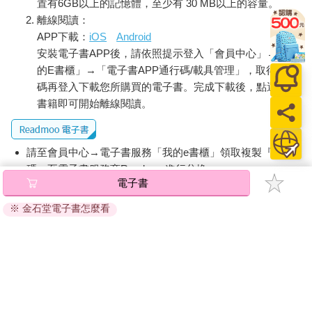
置有6GB以上的記憶體，至少有 30 MB以上的容量。
離線閱讀：
APP下載：
iOS
Android
安裝電子書APP後，請依照提示登入「會員中心」→「我
的E書櫃」→「電子書APP通行碼/載具管理」，取得通行
碼再登入下載您所購買的電子書。完成下載後，點選任一
書籍即可開始離線閱讀。
請至會員中心→電子書服務「我的e書櫃」領取複製『兌換
碼』至電子書服務商Readmoo進行兌換。
電子書
退換貨須知：
※ 金石堂電子書怎麼看
因版權保護，您在金石堂所購買的電子書僅能以金石堂專屬
的閱讀軟體開啟閱讀，無法以其他閱讀器或直接下載檔案。
依據「消費者保護法」第19條及行政院消費者保護處公告之
「通訊交易解除權合理例外情事適用準則」，非以有形媒介
提供之數位內容或一經提供即為完成之線上服務，經消費者
事先同意始提供。（如：電子書、電子雜誌、下載版軟體、
虛擬商品…等），
不受「網購服務需提供七日鑑賞期」的限