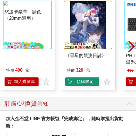
悠遊卡錶帶－黑色
《星星的觀測日誌》
PHI
（20mm適用）
鍵盤滑
490
320
特價
元
特價
元
499
加入購物車
預購限定
訂購/退換貨須知
加入金石堂 LINE 官方帳號『完成綁定』，隨時掌握出貨動
態：