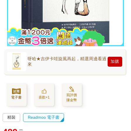
呀哈★吉伊卡哇旋風再起，精選周邊看過
加購
來
寫評價
電子書
喜歡+1
賺金幣
精裝
Readmoo 電子書