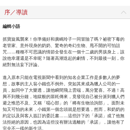
序／導讀
編輯小語
抓寶旋風襲來！你準備好和廣嶋玲子一同冒險了嗎？祕密下毒的
老管家、意外現身的奶奶、驚奇的奇幻生物、甩不開的可怕詛
咒……種種不可思議的情節全發生在一個十二歲的男孩身上，該
說他幸運還是不幸呢？隨著高潮迭起的劇情，不到最後一刻，你
絕對無法妄下評論。
進入原本只能在電視新聞中看到的知名企業工作是多數人的夢
想，故事的主人翁小鐵也不例外。突如其來成為獵人公司的一
員，如同中了大樂透，讓他瞬間飛上雲端，萬分驚喜。不過！高
興不到幾分鐘，地獄般的噩耗傳來，竟發現自己被分派到獵人們
避之惟恐不及、又稱「噁心部」的「稀有生物洽詢部」。面對未
知又可怕的未來，小鐵第一個念頭就是想要逃，然而，和奶奶的
約定以及與客人簽訂的委託書……這些許下的「承諾」成了他無
法拒絕的原因，也因為這些沒有辦法逃離的「承諾」，讓他有了
完全不一樣的新生活。