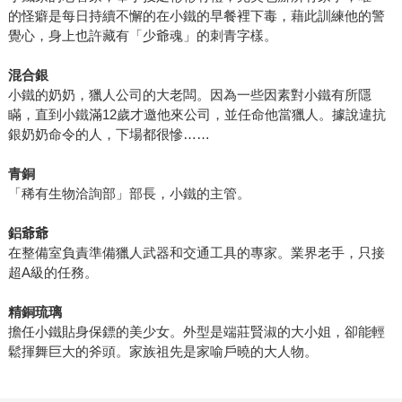
的怪癖是每日持續不懈的在小鐵的早餐裡下毒，藉此訓練他的警
覺心，身上也許藏有「少爺魂」的刺青字樣。
混合銀
小鐵的奶奶，獵人公司的大老闆。因為一些因素對小鐵有所隱
瞞，直到小鐵滿12歲才邀他來公司，並任命他當獵人。據說違抗
銀奶奶命令的人，下場都很慘……
青銅
「稀有生物洽詢部」部長，小鐵的主管。
鋁爺爺
在整備室負責準備獵人武器和交通工具的專家。業界老手，只接
超A級的任務。
精銅琉璃
擔任小鐵貼身保鏢的美少女。外型是端莊賢淑的大小姐，卻能輕
鬆揮舞巨大的斧頭。家族祖先是家喻戶曉的大人物。