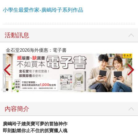
小學生最愛作家-廣嶋玲子系列作品
活動訊息
金石堂2026海外優惠：電子書
內容簡介
廣嶋玲子
媲美
寶可夢
的冒險神作
即刻點燃你止不住的
抓寶獵人魂