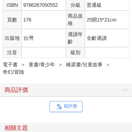
ISBN
9786267050552
分級
普通級
商品規
頁數
176
25開15*21cm
格
適讀年
出版地
台灣
全齡適讀
齡
注音
級別
電子書
＞
童書/青少年
＞
橋梁書/兒童故事
＞
奇幻/冒險
商品評價
寫評價
相關主題