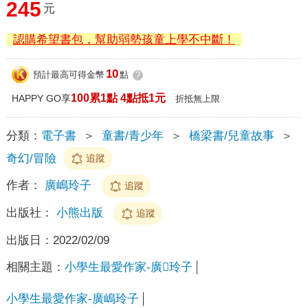
245
元
認購希望書包，幫助弱勢孩童上學不中斷！
10
預計最高可得金幣
點
?
100累1點 4點抵1元
HAPPY GO享
折抵無上限
分類：
電子書
＞
童書/青少年
＞
橋梁書/兒童故事
＞
奇幻/冒險
追蹤
作者：
廣嶋玲子
追蹤
出版社：
小熊出版
追蹤
出版日：
2022/02/09
相關主題：
小學生最愛作家-廣玲子
小學生最愛作家-廣嶋玲子