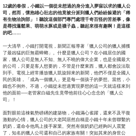
12
歲的春假，小鐵以一個從未想過的身分進入夢寐以求的獵人公
司，然而，懷抱雄心壯志的他竟被分派到獵人們紛紛躲避的「稀
有生物洽詢部」！聽說這個部門專門處理千奇百怪的苦差事，像
是尋找
蓬鬆果、萌萌水豚或是襪子蟲，聽起來很有趣啊！是這樣
的吧……
一大清早，小鐵打開電視，新聞正報導著「獵人公司的獵人捕獲
了最凶猛的巨無霸蟑螂」。什麼是獵人公司？在小鐵居住的國
家，獵人公司是無人不知、無人不曉的偉大企業，也是全國最大
的公司，只要是客人想要的，不管是什麼東西，獵人都會設法取
到手。電視上經常播放獵人凱旋歸來的新聞，他們不僅是全國人
民的英雄，「成為一個獵人」更是每一個孩子的夢想。當然，小
鐵也不例外。不過，小鐵從未想過實現夢想的這一天就這樣來到
他的面前──老管家白磁先生竟帶他前往心心念念的「獵人公
司」！
面對眼前這棟氣勢磅礡的建築物，小鐵滿心雀躍，還來不及平復
激動的心情，獵人公司的大老闆居然自稱是小鐵十年未曾聯繫的
奶奶，還命令他馬上接手家業。突然有個奶奶已經夠叫人震驚
了，知名的獵人公司還和自己的家族有關！突如其來的身世公