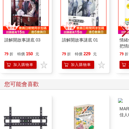
請解開故事謎底 03
請解開故事謎底 01
情緒
把情
誰都
150
229
79
折
特價
元
79
折
特價
元
79
折
加入購物車
加入購物車
您可能會喜歡