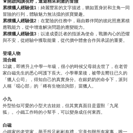
★
開啟閱讀視野，遨遊精采刺激的冒險
累積獵人經驗值
1
：綺麗豐富的文字描述，猶如置身於和主角一同
冒險的行列，體驗魅力無法擋的抓寶樂趣。
累積獵人經驗值
2
：在驚險的任務中，藉由夥伴間的彼此照應累積
應戰能力，從中增進解決問題的應變能力。
累積獵人經驗值
3
：以達成委託者的指派為使命，戰勝內心的恐懼
與不安，從經驗中獲取能量，從代價中體會合作與承諾的重要。
登場人物
混合鐵
12歲，即將升上中學一年級，很小的時候父母就去世了，在老管
家白磁先生的悉心呵護下長大。小學畢業後，被帶去嚮往已久的
「獵人公司」，得知自己的真實身分。在銀奶奶的命令下，派到
人稱「噁心部」的「稀有生物洽詢部」當獵人。
小九
外型恰似可愛的小型犬吉娃娃，但其實真面目是靈獸「九尾
狐」。小鐵工作時的小幫手，可以變身成任何東西。
白磁
小鐵家的老管家，舉手投足彬彬有禮，完美包辦所有家事，唯一