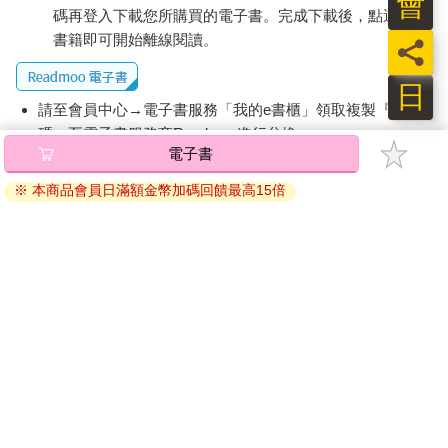
會
碼再登入下載您所購買的電子書。完成下載後，點選任一
書籍即可開始離線閱讀。
員
日
請至會員中心→電子書服務「我的e書櫃」領取複製『兌換
碼』至電子書服務商Readmoo進行兌換。
電子書
退換貨須知：
※ 本商品會員日滿額金幣加碼回饋最高15倍
因版權保護，您在金石堂所購買的電子書僅能以金石堂專屬
的閱讀軟體開啟閱讀，無法以其他閱讀器或直接下載檔案。
依據「消費者保護法」第19條及行政院消費者保護處公告之
「通訊交易解除權合理例外情事適用準則」，非以有形媒介
提供之數位內容或一經提供即為完成之線上服務，經消費者
事先同意始提供。（如：電子書、電子雜誌、下載版軟體、
虛擬商品…等），
不受「網購服務需提供七日鑑賞期」的限
制
。為維護您的權益，建議您先使用「試閱」功能後再付款
購買。