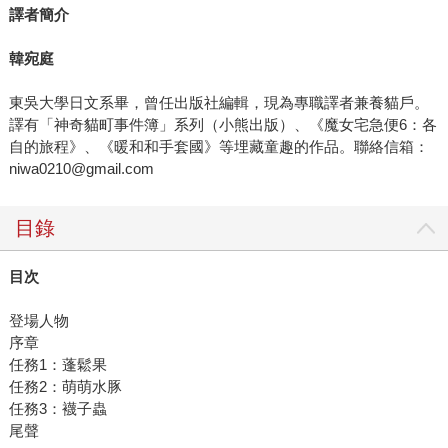
譯者簡介
韓宛庭
東吳大學日文系畢，曾任出版社編輯，現為專職譯者兼養貓戶。
譯有「神奇貓町事件簿」系列（小熊出版）、《魔女宅急便6：各
自的旅程》、《暖和和手套國》等埋藏童趣的作品。聯絡信箱：
niwa0210@gmail.com
目錄
目次
登場人物
序章
任務1：蓬鬆果
任務2：萌萌水豚
任務3：襪子蟲
尾聲