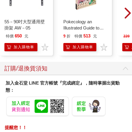
55－90吋大型通用壁
Pokecology an
MAR
掛架 AW－05
Illustrated Guide to
佳人0
Pokemon Ecology
650
513
特價
元
9
折
特價
元
220
(Pokemon Pikachu
Press)
加入購物車
加入購物車
訂購/退換貨須知
加入金石堂 LINE 官方帳號『完成綁定』，隨時掌握出貨動
態：
提醒您！！