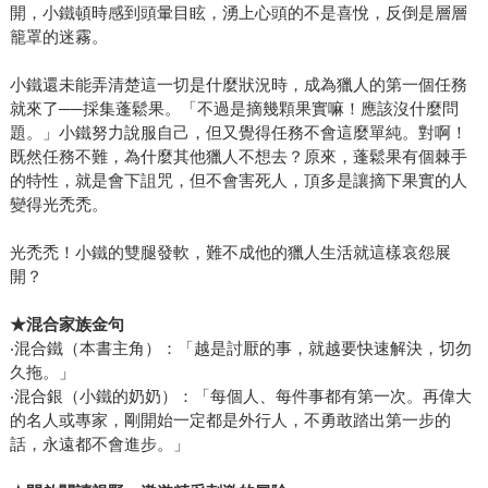
開，小鐵頓時感到頭暈目眩，湧上心頭的不是喜悅，反倒是層層
籠罩的迷霧。
小鐵還未能弄清楚這一切是什麼狀況時，成為獵人的第一個任務
就來了──採集蓬鬆果。「不過是摘幾顆果實嘛！應該沒什麼問
題。」小鐵努力說服自己，但又覺得任務不會這麼單純。對啊！
既然任務不難，為什麼其他獵人不想去？原來，蓬鬆果有個棘手
的特性，就是會下詛咒，但不會害死人，頂多是讓摘下果實的人
變得光禿禿。
光禿禿！小鐵的雙腿發軟，難不成他的獵人生活就這樣哀怨展
開？
★
混合家族金句
‧混合鐵（本書主角）：「越是討厭的事，就越要快速解決，切勿
久拖。」
‧混合銀（小鐵的奶奶）：「每個人、每件事都有第一次。再偉大
的名人或專家，剛開始一定都是外行人，不勇敢踏出第一步的
話，永遠都不會進步。」