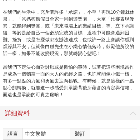
在我們的生活中，充斥著許多「承諾」，小至「再玩10分鐘就休
息」、「爸媽答應假日全家一同到遊樂園」，大至「比賽表現優
異，就能得到獎賞」或「未來職場上的業績目標」等。立下承諾
後，等於是給自己一個必須完成的目標，過程中可能會遇到困
難、挫折，或是怎麼做都沒辦法達成，也或許一路上會讓你感到
煩躁與不安，但就像白磁先生在小鐵心情低落時，鼓勵他所說的
話一樣，如果不能改變現況，那就轉變心態吧！
當我們下定決心面對討厭或是懼怕的事時，試著把這些困境當作
是成為一個獨當一面的大人的必經之路，也許就能像小鐵一樣，
有多一點點的力氣和勇氣去迎向挑戰。有時候，就是這樣的一點
點心態轉換，就能進一步感受到承諾背後所蘊含的肯定與信賴，
而這也是承諾的可貴之處唷！
詳細資料
語言
中文繁體
裝訂