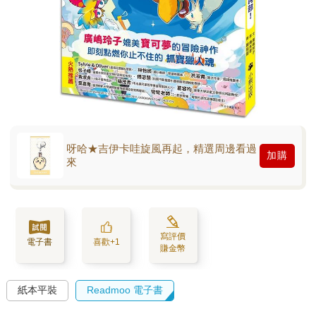
呀哈★吉伊卡哇旋風再起，精選周邊看過
加購
來
寫評價
電子書
喜歡+1
賺金幣
紙本平裝
Readmoo 電子書