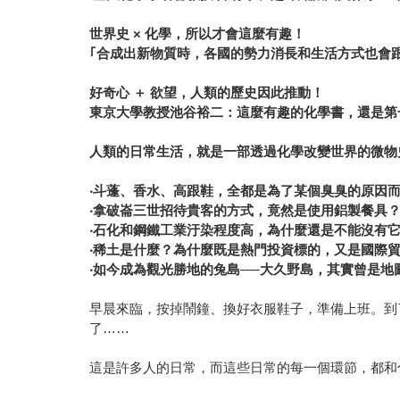
世界史
×
化學，所以才會這麼有趣！
｢
合成出新物質時，各國的勢力消長和生活方式也會
好奇心
＋
欲望，人類的歷史因此推動！
東京大學教授池谷裕二：這麼有趣的化學書，還是第
人類的日常生活，就是一部透過化學改變世界的微物
‧斗蓬、香水、高跟鞋，全都是為了某個臭臭的原因
‧拿破崙三世招待貴客的方式，竟然是使用鋁製餐具
‧石化和鋼鐵工業汙染程度高，為什麼還是不能沒有
‧稀土是什麼？為什麼既是熱門投資標的，又是國際
‧如今成為觀光勝地的兔島──大久野島，其實曾是地
早晨來臨，按掉鬧鐘、換好衣服鞋子，準備上班。到
了……
這是許多人的日常，而這些日常的每一個環節，都和