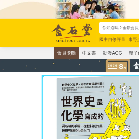
國中自修評量
東野
唯紅花綻放
奧德賽
會員獎勵
中文書
動漫ACG
親子