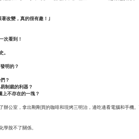
跟著改變，真的很有趣！｣
一次看到！
史。
而發明的？
？
它們？
貿易制裁的利器？
圖上不存在的一塊？
了辦公室，拿出剛剛買的咖啡和現烤三明治，邊吃邊看電腦和手機。
化學脫不了關係。