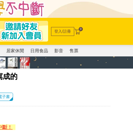
0
登入/註冊
電
居家休閒
日用食品
影音
售票
寫成的
 電子書
中斷！