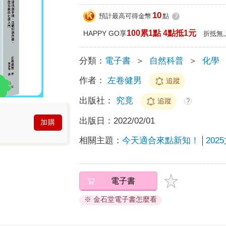
10
預計最高可得金幣
點
?
100累1點 4點抵1元
HAPPY GO享
折抵無
分類：
電子書
＞
自然科普
＞
化學
作者：
左卷健男
追蹤
出版社：
究竟
追蹤
?
出版日：
2022/02/01
加購
相關主題：
今天適合來點新知！
20
電子書
※ 金石堂電子書怎麼看