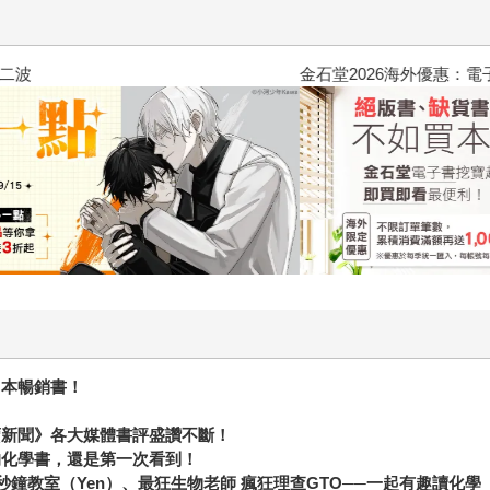
2026金石堂暑假漫博〈你好，我
日本暢銷書！
賣新聞》各大媒體書評盛讚不斷！
的化學書，還是第一次看到！
秒鐘教室（
Yen
）、最狂生物老師
瘋狂理查
GTO
──
一起有趣讀化學