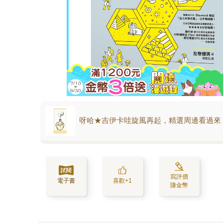
呀哈★吉伊卡哇旋風再起，精選周邊看過來
寫評價
電子書
喜歡+1
賺金幣