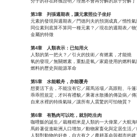
分子的存在終獲證明／理應不會再分解的原子分解了
第
3
章 列張週期表，讓元素照位子坐好
元素的發現與週期表／門德列夫的預測成真／惰性氣
同位素到底算不算同一種元素？／現在的週期表／物
金屬的特徵
第
4
章 人類表示：已知用火
人類的第一把火？／引火的技術／有燃素，才能燒
氧的發現／無關燃素，重點是氧／家庭使用的燃料氣
燃料的歷史與能源革命
第
5
章 水能載舟，亦能覆舟
想要活下去，不能沒有它／羅馬浴場／高跟鞋、斗篷
乖乖照規定，才叫有禮貌／乘著水散播的傳染病／傳
自來水裡的特殊氣味／讓所有人震驚的可怕物質？
第
6
章 有熟肉可以吃，就別吃生肉
咖哩飯的誕生／栽種稻米是人類的一大偉業／大航海
馬鈴薯促進歐洲人口增加／動物家畜化與定居生活／
人類對動物的好奇，自古有之／農耕革命與都市的建