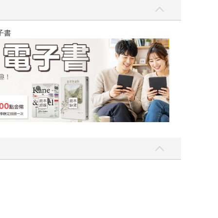
吃一點〉第二波
金石堂2026海