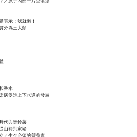
？／原子內部一片空蕩蕩
體表示：我就懶！
質分為三大類
體
和香水
染病促進上下水道的發展
時代與馬鈴薯
從山豬到家豬
立／生存必須的營養素