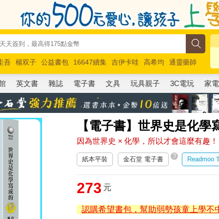
圭吾
楊双子
公益書包
16647續集
吉伊卡哇
高希均
通靈藥師
路邊攤新作
馬斯克
玩具總動員5
超慢跑
館
英文書
雜誌
電子書
文具
玩具親子
3C電玩
家
【電子書】世界史是化學
因為世界史 × 化學，所以才會這麼有趣！
?
紙本平裝
金石堂 電子書
Readmoo
273
元
認購希望書包，幫助弱勢孩童上學不