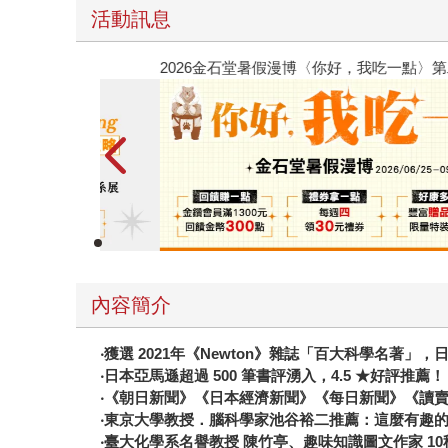
活動訊息
春光ｘ奇幻基地｜全書系展
內容簡介
‧
獲選
2021
年《
Newton
》雜誌「百大科學名著」，
‧
日本亞馬遜超過
500
筆書評湧入，
4.5
★
好評推薦！
‧
《朝日新聞》《日本經濟新聞》《每日新聞》《讀
‧
東京大學教授．腦科學家池谷裕二推薦：這麼有趣
‧臺大化學系名譽教授
陳竹亭、趣味知識圖文作家
10