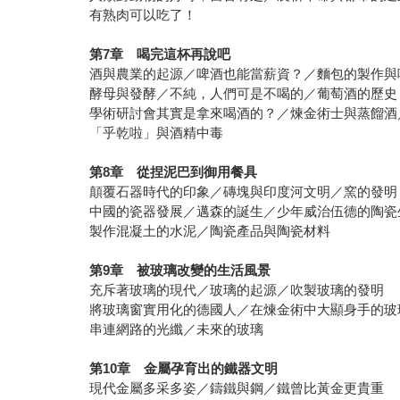
有熟肉可以吃了！
第
7
章 喝完這杯再說吧
酒與農業的起源／啤酒也能當薪資？／麵包的製作與
酵母與發酵／不純，人們可是不喝的／葡萄酒的歷史
學術研討會其實是拿來喝酒的？／煉金術士與蒸餾酒
「乎乾啦」與酒精中毒
第
8
章 從捏泥巴到御用餐具
顛覆石器時代的印象／磚塊與印度河文明／窯的發明
中國的瓷器發展／邁森的誕生／少年威治伍德的陶瓷
製作混凝土的水泥／陶瓷產品與陶瓷材料
第
9
章 被玻璃改變的生活風景
充斥著玻璃的現代／玻璃的起源／吹製玻璃的發明
將玻璃窗實用化的德國人／在煉金術中大顯身手的玻
串連網路的光纖／未來的玻璃
第
10
章 金屬孕育出的鐵器文明
現代金屬多采多姿／鑄鐵與鋼／鐵曾比黃金更貴重