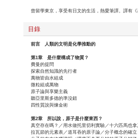
曾留學東京，享受有日文的生活，熱愛筆譯。譯有《
目錄
前言 人類的文明是化學推動的
第
1
章 是什麼構成了物質？
費曼的提問
探索自然知識的先行者
萬物皆由水組成
微粒組成萬物
原子論與享樂主義
聽亞里斯多德的準沒錯
四性質說與煉金術
第
2
章 所以說，原子是什麼東西？
真空存在嗎？／用水做托里切利實驗／十六匹馬也拿
拉瓦節的元素表／道耳吞的原子論／分子概念的確立