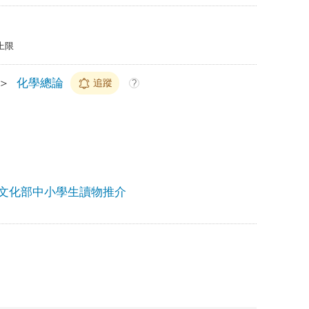
上限
＞
化學總論
追蹤
?
25文化部中小學生讀物推介