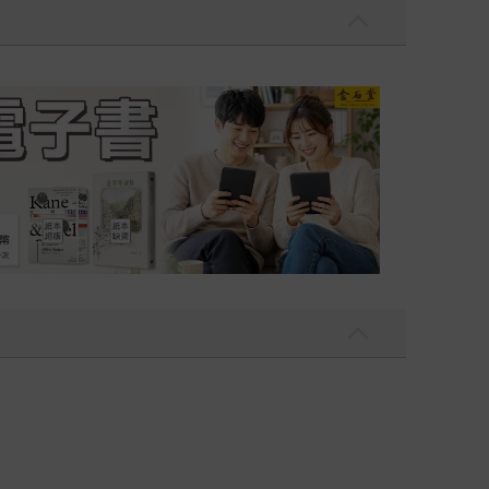
吃一點〉第二波
金石堂2026海