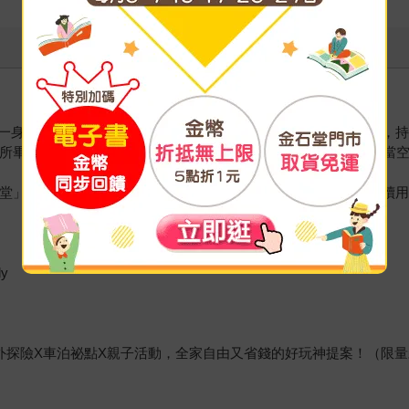
一身野外求生的好本事，也喜歡凡事動手做。15歲回台灣定居後，持
研究所畢業後，從事日本導遊的工作，幾乎每週都在往返台灣和日本當
堂」粉絲專頁，同時於2021年創立同名YouTube頻道，未來會
dy
外探險X車泊祕點X親子活動，全家自由又省錢的好玩神提案！（限