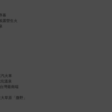
序幕
搭帳露營生火
泉
蒸汽火車
七坑溫泉
道往台灣最南端
龍盤大草原「撒野」