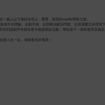
趟上山下海結合登山、露營、衝浪的vanlife環島之旅。
在旅途中去體驗、去動手做、去想辦法解決問題、在資源匱乏的環境
且特別規劃手作餅乾夜市義賣捐款活動，帶給孩子一個有教育意義且
要全家人在一起，就能看見好風景！