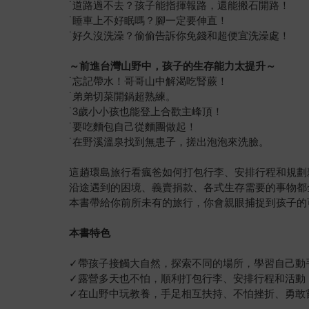
˙道路過不去？孩子能指揮報路，還能搬石開路！
˙睡車上不好眠嗎？腳一定要伸直！
˙好久沒洗澡？偷偷告訴你免錢和超便宜洗澡處！
～前進台灣山野中，孩子的生存能力太提升～
˙忘記帶水！哥哥山中解渴吃腎蕨！
˙弟弟切菜開鍋超熟練。
˙3歲小小孩也能登上合歡主峰頂！
˙要吃麵包自己從麵團做起！
˙在野溪溫泉找到無患子，搓出泡泡來洗臉。
這趟環島旅行看瘋爸如何打包行李、安排行程和規劃
沿途遇到的困境、義賣捐款、各式生存需要的事物都
本書帶給你前所未有的旅行，你會親眼捕捉到孩子的
本書特色
✓帶孩子接觸大自然，探索不同的場所，學習自己動
✓露營多天也不怕，順利打包行李、安排行程和活動
✓在山野中玩教養，手足相互扶持、不怕挫折、勇敢