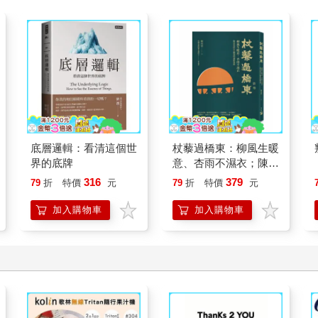
底層邏輯：看清這個世
杖藜過橋東：柳風生暖
界的底牌
意、杏雨不濕衣；陳亮
恭談以心轉境的適齡漫
316
379
79
折
特價
元
79
折
特價
元
想
加入購物車
加入購物車