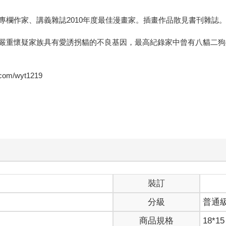
欄作家、講義雜誌2010年度最佳漫畫家。插畫作品散見書刊雜誌
嚴重懷疑家族具有愛誘拐貓的不良基因，最高紀錄家中曾有八貓二狗
/wyt1219
裝訂
分級
普通
商品規格
18*15