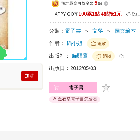
5
預計最高可得金幣
點
?
100累1點 4點抵1元
HAPPY GO享
折抵無
分類：
電子書
＞
文學
＞
圖文繪本
作者：
貓小姐
追蹤
出版社：
貓頭鷹
追蹤
?
出版日：
2012/05/03
加購
電子書
※ 金石堂電子書怎麼看