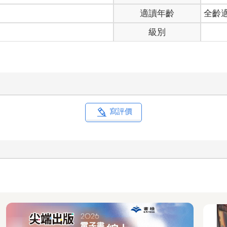
適讀年齡
全齡
級別
寫評價