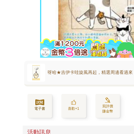
呀哈★吉伊卡哇旋風再起，精選周邊看過來
寫評價
電子書
喜歡+1
賺金幣
活動訊息