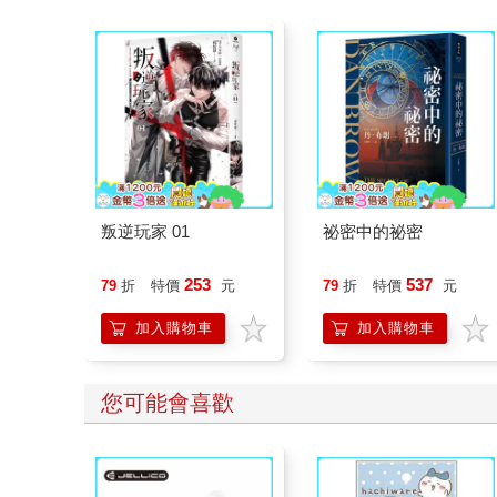
叛逆玩家 01
祕密中的祕密
253
537
79
折
特價
元
79
折
特價
元
加入購物車
加入購物車
您可能會喜歡