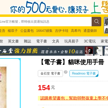
圭吾
楊双子
公益書包
16647續集
吉伊卡哇
高希均
通靈藥師
路邊攤新作
馬斯克
玩具總動員5
超慢跑
館
英文書
雜誌
電子書
文具
玩具親子
3C電玩
家
【電子書】貓咪使用手冊
?
金石堂 電子書
Readmoo 電子書
154
元
認購希望書包，幫助弱勢孩童上學不