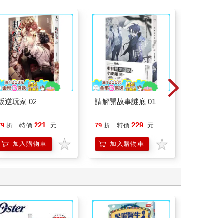
叛逆玩家 02
請解開故事謎底 01
一本書
症：透
開大腦
221
229
79
折
特價
元
79
折
特價
元
79
折
人也能
的37
加入購物車
加入購物車
加