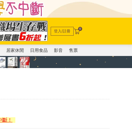
0
登入/註冊
電
居家休閒
日用食品
影音
售票
中斷！