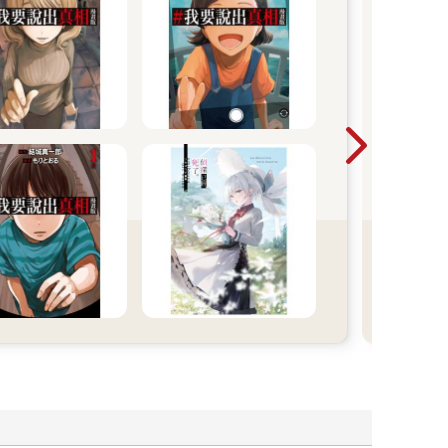
黃
從黑
能用
心的
的掙
瞬間
笑、
《奈
異世
推出
一次
年代
畫世