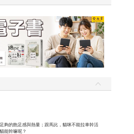
吃一點〉第二波
金石堂2026海
足夠的飽足感與熱量；跟馬比，貓咪不能拉車幹活
貓能幹嘛呢？