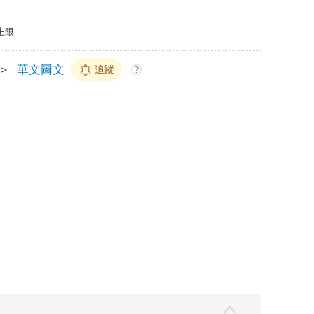
上限
＞
華文圖文
追蹤
?