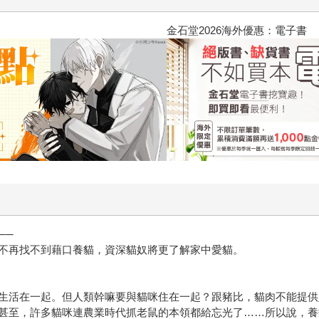
2026金石堂暑假漫博〈你好，我
──
不再找不到藉口養貓，資深貓奴將更了解家中愛貓。
生活在一起。但人類幹嘛要與貓咪住在一起？跟豬比，貓肉不能提供
甚至，許多貓咪連農業時代抓老鼠的本領都給忘光了……所以說，養