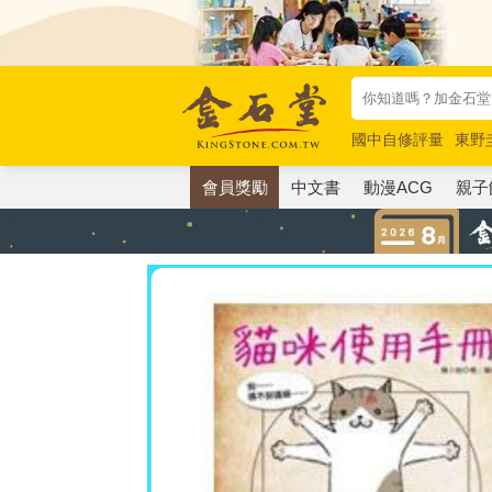
國中自修評量
東野
唯紅花綻放
奧德賽
會員獎勵
中文書
動漫ACG
親子