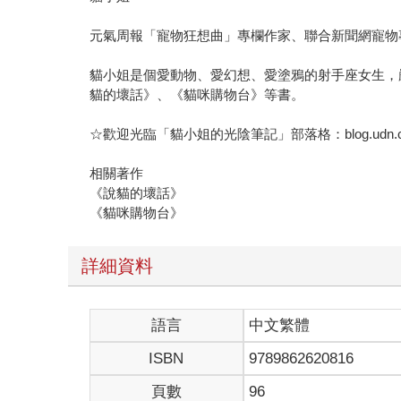
元氣周報「寵物狂想曲」專欄作家、聯合新聞網寵物專
貓小姐是個愛動物、愛幻想、愛塗鴉的射手座女生，
貓的壞話》、《貓咪購物台》等書。
☆歡迎光臨「貓小姐的光陰筆記」部落格：blog.udn.com
相關著作
《說貓的壞話》
《貓咪購物台》
詳細資料
語言
中文繁體
ISBN
9789862620816
頁數
96