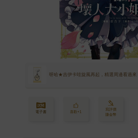
呀哈★吉伊卡哇旋風再起，精選周邊看過來
寫評價
電子書
喜歡+1
賺金幣