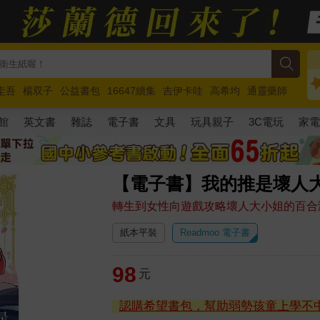
圭吾
楊双子
公益書包
16647續集
吉伊卡哇
高希均
通靈藥師
路邊攤新作
馬斯克
玩具總動員5
超慢跑
館
英文書
雜誌
電子書
文具
玩具親子
3C電玩
家
【電子書】我的推是壞人大
轉生到女性向遊戲攻略壞人大小姐的百合
紙本平裝
Readmoo 電子書
98
元
認購希望書包，幫助弱勢孩童上學不