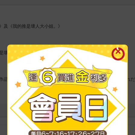
》及《我的推是壞人大小姐。》
是壞人大小姐。》，大受好評。
作品有《創成魔法の再現者》、《16年間魔法が使えず落ちこぼれ
裝訂