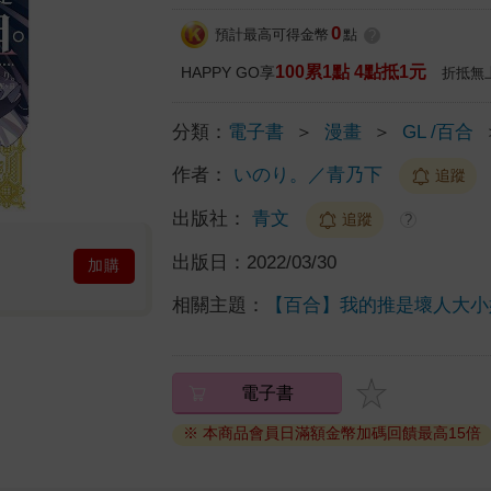
0
預計最高可得金幣
點
?
100累1點 4點抵1元
HAPPY GO享
折抵無
分類：
電子書
＞
漫畫
＞
GL /百合
作者：
いのり。／青乃下
追蹤
出版社：
青文
追蹤
?
出版日：
2022/03/30
加購
相關主題：
【百合】我的推是壞人大小
電子書
※ 本商品會員日滿額金幣加碼回饋最高15倍