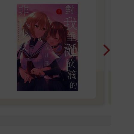
【
高
鞠，
團的
萌生
女×
Love!