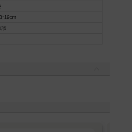
級
3*19cm
適讀