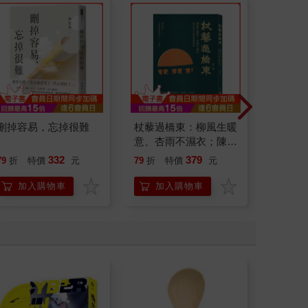
刪掉容易，忘掉很難
杖藜過橋東：柳風生暖
演員們
意、杏雨不濕衣；陳亮
底外傳
恭談以心轉境的適齡漫
332
379
79
折
特價
元
79
折
特價
元
79
折
想
加入購物車
加入購物車
加