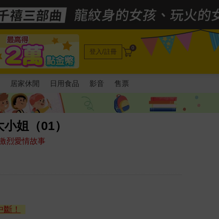
0
登入/註冊
電
居家休閒
日用食品
影音
售票
小姐（01）
激烈愛情故事
中斷！