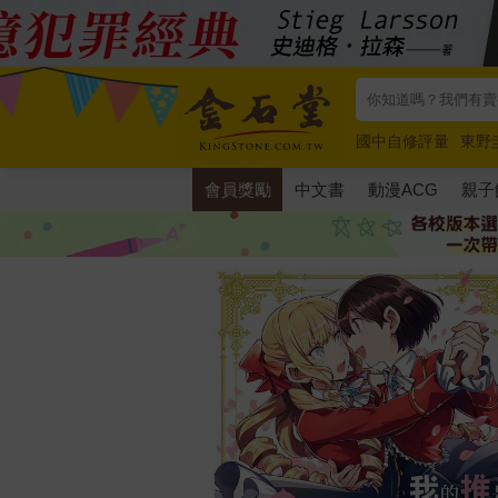
國中自修評量
東野
唯紅花綻放
奧德賽
會員獎勵
中文書
動漫ACG
親子