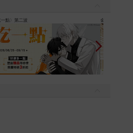
攻殼機動隊 (199