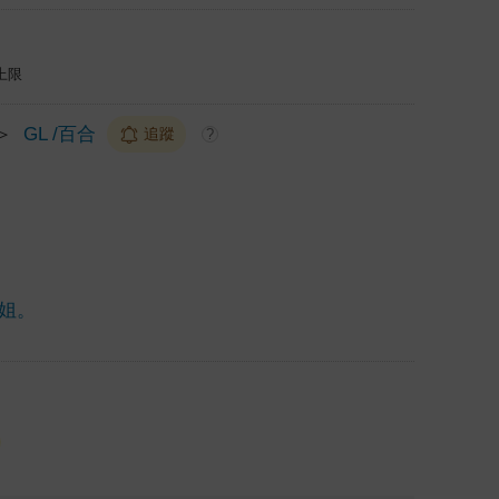
上限
＞
GL /百合
追蹤
?
姐。