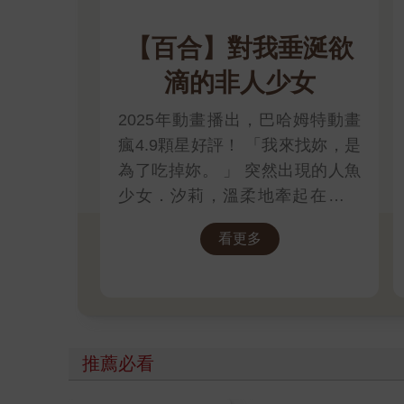
【百合】對我垂涎欲
滴的非人少女
2025年動畫播出，巴哈姆特動畫
瘋4.9顆星好評！ 「我來找妳，是
為了吃掉妳。 」 突然出現的人魚
少女．汐莉，溫柔地牽起在靠海
城鎮獨居的女高中生．比名子的
看更多
手，對她這麼說。
推薦必看