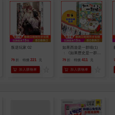
叛逆玩家 02
如果西遊是一群喵(1)
：《如果歷史是一群
喵》作者最新力作，附
221
411
79
折
特價
元
79
折
特價
元
【首卷特典】拉頁
加入購物車
加入購物車