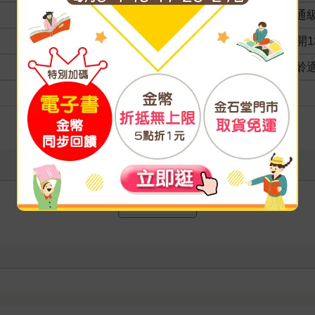
分級
普通
商品規格
32開1
適讀年齡
全齡
級別
寫評價