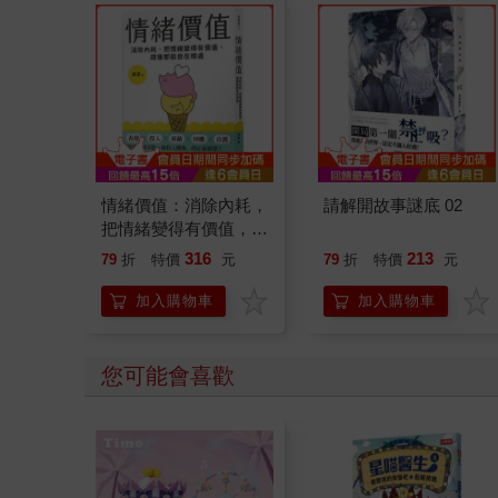
情緒價值：消除內耗，
請解開故事謎底 02
把情緒變得有價值，跟
誰都能自在相處
316
213
79
折
特價
元
79
折
特價
元
加入購物車
加入購物車
您可能會喜歡