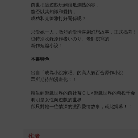
前世把這遊戲玩到滾瓜爛熟的零，
能否以其知識和愛情，
成功和克蕾雅打好關係呢？
只愛她一人，激烈的愛情喜劇幻想故事，正式揭幕！
也特別收錄原作者いのり。老師撰寫的
新作短篇小說！
本書特色
出自「成為小說家吧」的高人氣百合原作小說
眾所期待的漫畫化！！
轉生到遊戲世界的前社畜ＯＬ×遊戲世界的惡役千金
明明是女性向遊戲的世界
卻只對她一往情深的激烈愛情故事，就此揭幕！！
作者