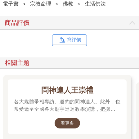
電子書
＞
宗教命理
＞
佛教
＞
生活佛法
商品評價
寫評價
相關主題
問神達人王崇禮
各大媒體爭相專訪、邀約的問神達人。此外，也
常受邀至全國各大廟宇巡迴教學演講，把擲筊、
解籤詩、解夢的邏輯知識技巧，傳授給更多普羅
看更多
大眾和神職人員。