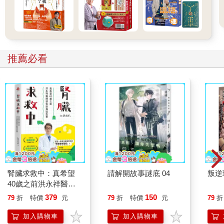
推薦必看
腎臟求救中：真希望
請解開故事謎底 04
叛逆
40歲之前洪永祥醫師
就告訴我這些事
379
150
79
折
特價
元
79
折
特價
元
79
折
加入購物車
加入購物車