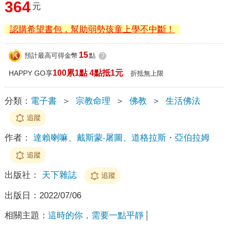
364
元
認購希望書包，幫助弱勢孩童上學不中斷！
15
預計最高可得金幣
點
?
100累1點 4點抵1元
HAPPY GO享
折抵無上限
分類：
電子書
＞
宗教命理
＞
佛教
＞
生活佛法
追蹤
作者：
達賴喇嘛、戴斯蒙‧屠圖、道格拉斯・亞伯拉姆
追蹤
出版社：
天下雜誌
追蹤
出版日：
2022/07/06
相關主題：
這時的你，需要一點平靜