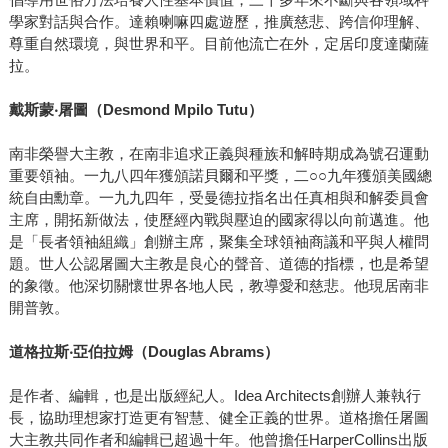
學家對話與合作。達賴喇嘛四處遊歷，推廣慈悲、跨信仰理解、
尊重自然環境，與世界和平。目前他流亡在外，定居印度達蘭薩
拉。
戴斯蒙‧屠圖（Desmond Mpilo Tutu）
南非榮譽大主教，在南非追求正義與種族和解時期成為號召運動
重要領袖。一九八四年獲頒諾貝爾和平獎，二○○九年獲頒美國總
統自由勳章。一九九四年，受曼德拉指名出任真相與和解委員會
主席，開拓新做法，使歷經內戰與壓迫的國家得以向前邁進。他
是「長者領袖組織」創辦主席，聚集全球領袖商議和平與人權問
題。世人公認屠圖大主教是良心的聲音、道德的指標，也是希望
的象徵。他深切關懷世界各地人民，教導愛和慈悲。他現居南非
開普敦。
道格拉斯‧亞伯拉姆（Douglas Abrams）
是作者、編輯，也是出版經紀人。Idea Architects創辦人兼執行
長，協助理想家打造更有智慧、健全正義的世界。道格擔任屠圖
大主教共同作者和編輯已超過十年。他曾擔任HarperCollins出版