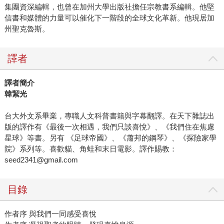
集團資深編輯，也曾在加州大學出版社擔任宗教書系編輯。他堅
信書和媒體的力量可以催化下一階段的全球文化革新。他現居加
州聖克魯斯。
譯者
譯者簡介
韓絜光
台大外文系畢業，專職人文科普書籍與字幕翻譯。在天下雜誌出
版的譯作有《最後一次相遇，我們只談喜悅》、《我們住在焦慮
星球》等書。另有 《足球帝國》、《蕭邦的鋼琴》、《探險家學
院》系列等。喜歡貓、角蛙和末日電影。譯作賜教：
seed2341@gmail.com
目錄
作者序 與我們一同感受喜悅