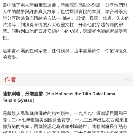
書中除了兩人時而幽默逗趣，時而深刻感動的對談，分享他們對
人生的體悟與許多真實故事，也從探討喜悅的本質、結合科學實
證分享跨越負面情緒的方法──嫉妒、恐懼、孤獨、焦慮、失去的
苦痛等，到獲得喜悅的八大心靈支柱，分享他們穿越苦痛的智
慧。同時列出他們日常安頓內心的功課，讓讀者也能練習感受喜
悅。
這本書不屬於任何宗教、任何族群，這本書屬於你，你值得恆久
的喜樂。
作者
達賴喇嘛，丹增嘉措（His Holiness the 14th Dalai Lama,
Tenzin Gyatso）
是藏族人民和藏傳佛教的精神領袖。一九八九年獲頒諾貝爾和平
獎，二○○七年獲頒美國國會金質獎。一九三五年出生在西藏東北
部貧窮的農家，兩歲被認定為達賴喇嘛轉世。達賴喇嘛長年熱心
倡導用世俗方法培養人性基本價值，三十多年來不斷與各領域科