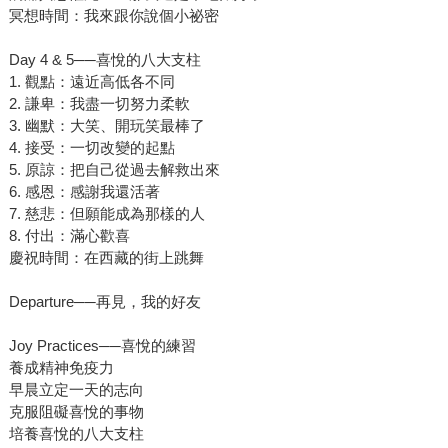
冥想時間：我來跟你說個小祕密
Day 4 & 5──喜悅的八大支柱
1. 觀點：遠近高低各不同
2. 謙卑：我盡一切努力柔軟
3. 幽默：大笑、開玩笑最棒了
4. 接受：一切改變的起點
5. 原諒：把自己從過去解救出來
6. 感恩：感謝我還活著
7. 慈悲：但願能成為那樣的人
8. 付出：滿心歡喜
慶祝時間：在西藏的街上跳舞
Departure──再見，我的好友
Joy Practices──喜悅的練習
養成精神免疫力
早晨立定一天的志向
克服阻礙喜悅的事物
培養喜悅的八大支柱