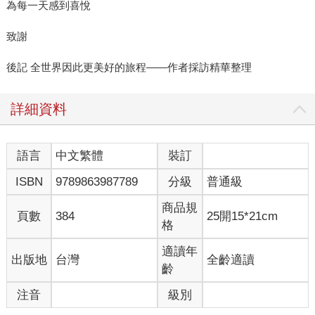
為每一天感到喜悅
致謝
後記 全世界因此更美好的旅程——作者採訪精華整理
詳細資料
語言
中文繁體
裝訂
ISBN
9789863987789
分級
普通級
商品規
頁數
384
25開15*21cm
格
適讀年
出版地
台灣
全齡適讀
齡
注音
級別