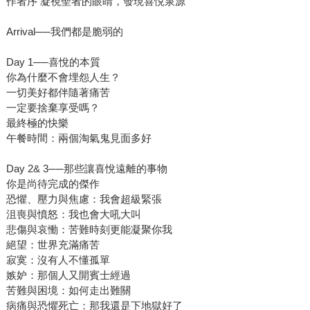
作者序 凝視聖者的眼睛，發現喜悅泉源
Arrival──我們都是脆弱的
Day 1──喜悅的本質
你為什麼不會埋怨人生？
一切美好都伴隨著痛苦
一定要捨棄享受嗎？
最終極的快樂
午餐時間：兩個淘氣鬼見面多好
Day 2& 3──那些讓喜悅遠離的事物
你是尚待完成的傑作
恐懼、壓力與焦慮：我會超級緊張
沮喪與憤怒：我也會大吼大叫
悲傷與哀慟：苦難時刻更能凝聚你我
絕望：世界充滿痛苦
寂寞：沒有人不懂孤單
嫉妒：那個人又開賓士經過
苦難與困境：如何走出難關
病痛與恐懼死亡：那我還是下地獄好了