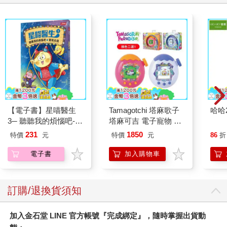
【電子書】星喵醫生
Tamagotchi 塔麻歌子
哈哈
3─ 聽聽我的煩惱吧-實
塔麻可吉 電子寵物 樂
現自我
園系列（熱帶橙果／極
231
1850
特價
元
特價
元
86
折
地冰雪）
電子書
加入購物車
訂購/退換貨須知
加入金石堂 LINE 官方帳號『完成綁定』，隨時掌握出貨動