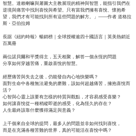
智慧。達賴喇嘛與屠圖大主教展現的精神與智慧，能指引我們在
逆境與痛苦中找到喜悅與希望。只有當我們擁有喜悅、懷抱希
望，我們才有可能找到所有這些問題的解方。」——作者 道格拉
斯・亞伯拉姆
長踞《紐約時報》暢銷榜｜全球授權逾四十國語言｜英美熱銷近
百萬冊
兩位諾貝爾和平獎得主，五天相聚，解答一個永恆的問題
分享如何穿越苦痛，重啟喜悅的智慧。
經歷痛苦與失去之後，仍能發自內心地快樂嗎？
面對生命中各種無法避免的磨難，該如何超越痛苦，擁抱喜悅而
活？
心智與心靈上該要有怎樣的特質與觀點，才容易感受喜樂？
如何讓喜悅從一種稍縱即逝的感受，化為恆久的存在？
人生最終該靠什麼獲得滿足與意義？
上千個來自全球的提問，最多人的問題並非如何找到喜悅，
而是在充滿各種苦難的世界，真的可能活在喜悅中嗎？