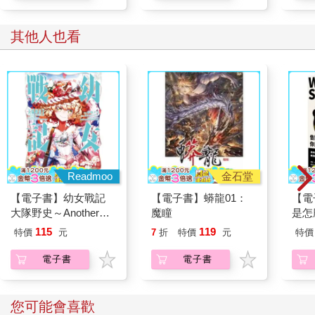
其他人也看
Readmoo
金石堂
【電子書】幼女戰記
【電子書】蟒龍01：
【電
大隊野史～Another
魔瞳
是怎
Story of the Battalion～
115
119
特價
元
7
折
特價
元
特價
(1)
電子書
電子書
您可能會喜歡