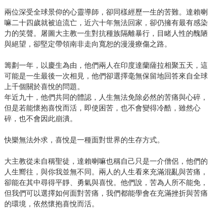
兩位深受全球景仰的心靈導師，卻同樣經歷一生的苦難。達賴喇
嘛二十四歲就被迫流亡，近六十年無法回家，卻仍擁有最有感染
力的笑聲。屠圖大主教一生對抗種族隔離暴行，目睹人性的醜陋
與絕望，卻堅定帶領南非走向寬恕的漫漫療傷之路。
籌劃一年，以慶生為由，他們兩人在印度達蘭薩拉相聚五天，這
可能是一生最後一次相見，他們卻選擇毫無保留地回答來自全球
上千個關於喜悅的問題。
年近九十，他們共同的體認，人生無法免除必然的苦痛與心碎，
但是若能懷抱喜悅而活，即使困苦，也不會變得冷酷，雖然心
碎，也不會因此崩潰。
快樂無法外求，喜悅是一種面對世界的生存方式。
大主教從未自稱聖徒，達賴喇嘛也稱自己只是一介僧侶，他們的
人生嚮往，與你我並無不同。兩人的人生看來充滿混亂與苦痛，
卻能在其中尋得平靜、勇氣與喜悅。他們說，苦為人所不能免，
但我們可以選擇如何面對苦痛，我們都能學會在充滿挫折與苦痛
的環境，依然懷抱喜悅而活。