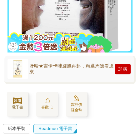
呀哈★吉伊卡哇旋風再起，精選周邊看過
加購
來
寫評價
電子書
喜歡+1
賺金幣
紙本平裝
Readmoo 電子書