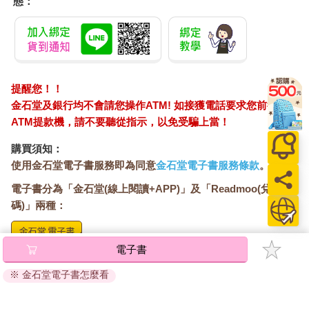
態：
提醒您！！
金石堂及銀行均不會請您操作ATM! 如接獲電話要求您前往
ATM提款機，請不要聽從指示，以免受騙上當！
購買須知：
使用金石堂電子書服務即為同意
金石堂電子書服務條款
。
電子書分為「金石堂(線上閱讀+APP)」及「Readmoo(兌換
碼)」兩種：
電子書
將儲存於會員中心→電子書服務「我的e書櫃」，點選線上
閱讀直接開啟閱讀。
※ 金石堂電子書怎麼看
線上閱讀：
建議使用Chrome、Microsoft Edge 有較佳的線上瀏覽效