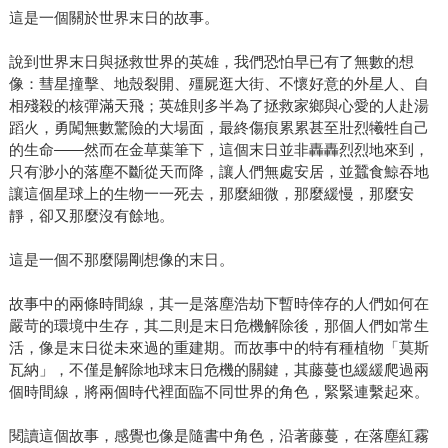
這是一個關於世界末日的故事。
說到世界末日與拯救世界的英雄，我們恐怕早已有了無數的想
像：彗星撞擊、地殼裂開、殭屍逛大街、不懷好意的外星人、自
相殘殺的核彈滿天飛；英雄則多半為了拯救家鄉與心愛的人赴湯
蹈火，勇闖無數驚險的大場面，最終傷痕累累甚至壯烈犧牲自己
的生命——然而在金草葉筆下，這個末日並非轟轟烈烈地來到，
只有渺小的落塵不斷從天而降，讓人們無處安居，並蠶食鯨吞地
讓這個星球上的生物一一死去，那麼細微，那麼緩慢，那麼安
靜，卻又那麼沒有餘地。
這是一個不那麼陽剛想像的末日。
故事中的兩條時間線，其一是落塵浩劫下暫時倖存的人們如何在
嚴苛的環境中生存，其二則是末日危機解除後，那個人們如常生
活，像是末日從未來過的重建期。而故事中的特有種植物「莫斯
瓦納」，不僅是解除地球末日危機的關鍵，其藤蔓也緩緩爬過兩
個時間線，將兩個時代裡面臨不同世界的角色，緊緊連繫起來。
閱讀這個故事，感覺也像是隨書中角色，沿著藤蔓，在落塵紅霧