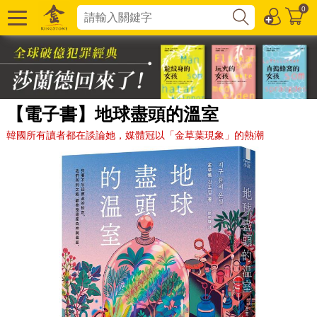
0
【電子書】地球盡頭的溫室
韓國所有讀者都在談論她，媒體冠以「金草葉現象」的熱潮