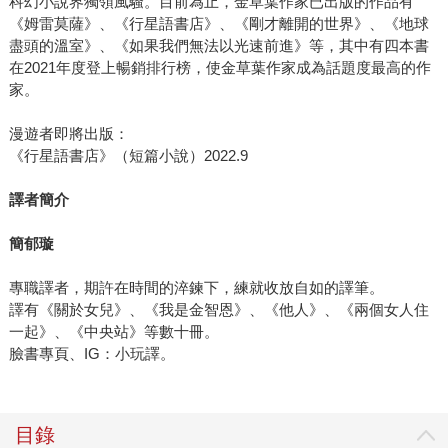
科幻小說界獨領風騷。目前為止，金草葉作家已出版的作品有
《姆雷莫薩》、《行星語書店》、《剛才離開的世界》、《地球
盡頭的溫室》、《如果我們無法以光速前進》等，其中有四本書
在2021年度登上暢銷排行榜，使金草葉作家成為話題度最高的作
家。
漫遊者即將出版：
《行星語書店》（短篇小說）2022.9
譯者簡介
簡郁璇
專職譯者，期許在時間的淬鍊下，練就收放自如的譯筆。
譯有《關於女兒》、《我是金智恩》、《他人》、《兩個女人住
一起》、《中央站》等數十冊。
臉書專頁、IG：小玩譯。
目錄