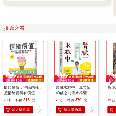
推薦必看
情緒價值：消除內耗，
腎臟求救中：真希望
叛逆
把情緒變得有價值，跟
40歲之前洪永祥醫師
誰都能自在相處
就告訴我這些事
316
379
79
折
特價
元
79
折
特價
元
79
折
加入購物車
加入購物車