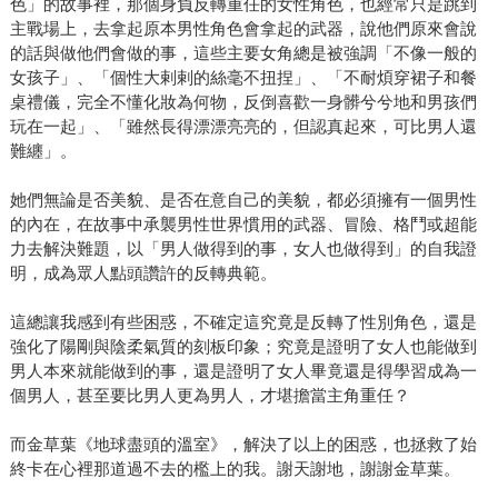
色」的故事裡，那個身負反轉重任的女性角色，也經常只是跳到
主戰場上，去拿起原本男性角色會拿起的武器，說他們原來會說
的話與做他們會做的事，這些主要女角總是被強調「不像一般的
女孩子」、「個性大剌剌的絲毫不扭捏」、「不耐煩穿裙子和餐
桌禮儀，完全不懂化妝為何物，反倒喜歡一身髒兮兮地和男孩們
玩在一起」、「雖然長得漂漂亮亮的，但認真起來，可比男人還
難纏」。
她們無論是否美貌、是否在意自己的美貌，都必須擁有一個男性
的內在，在故事中承襲男性世界慣用的武器、冒險、格鬥或超能
力去解決難題，以「男人做得到的事，女人也做得到」的自我證
明，成為眾人點頭讚許的反轉典範。
這總讓我感到有些困惑，不確定這究竟是反轉了性別角色，還是
強化了陽剛與陰柔氣質的刻板印象；究竟是證明了女人也能做到
男人本來就能做到的事，還是證明了女人畢竟還是得學習成為一
個男人，甚至要比男人更為男人，才堪擔當主角重任？
而金草葉《地球盡頭的溫室》，解決了以上的困惑，也拯救了始
終卡在心裡那道過不去的檻上的我。謝天謝地，謝謝金草葉。