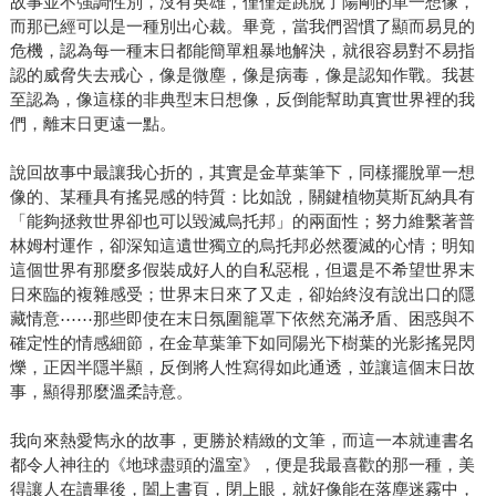
故事並不強調性別，沒有英雄，僅僅是跳脫了陽剛的單一想像，
而那已經可以是一種別出心裁。畢竟，當我們習慣了顯而易見的
危機，認為每一種末日都能簡單粗暴地解決，就很容易對不易指
認的威脅失去戒心，像是微塵，像是病毒，像是認知作戰。我甚
至認為，像這樣的非典型末日想像，反倒能幫助真實世界裡的我
們，離末日更遠一點。
說回故事中最讓我心折的，其實是金草葉筆下，同樣擺脫單一想
像的、某種具有搖晃感的特質：比如說，關鍵植物莫斯瓦納具有
「能夠拯救世界卻也可以毀滅烏托邦」的兩面性；努力維繫著普
林姆村運作，卻深知這遺世獨立的烏托邦必然覆滅的心情；明知
這個世界有那麼多假裝成好人的自私惡棍，但還是不希望世界末
日來臨的複雜感受；世界末日來了又走，卻始終沒有說出口的隱
藏情意⋯⋯那些即使在末日氛圍籠罩下依然充滿矛盾、困惑與不
確定性的情感細節，在金草葉筆下如同陽光下樹葉的光影搖晃閃
爍，正因半隱半顯，反倒將人性寫得如此通透，並讓這個末日故
事，顯得那麼溫柔詩意。
我向來熱愛雋永的故事，更勝於精緻的文筆，而這一本就連書名
都令人神往的《地球盡頭的溫室》，便是我最喜歡的那一種，美
得讓人在讀畢後，闔上書頁，閉上眼，就好像能在落塵迷霧中，