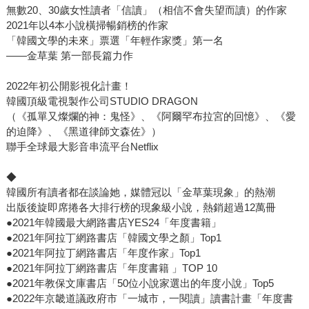
無數20、30歲女性讀者「信讀」（相信不會失望而讀）的作家
2021年以4本小說橫掃暢銷榜的作家
「韓國文學的未來」票選「年輕作家獎」第一名
——金草葉 第一部長篇力作
2022年初公開影視化計畫！
韓國頂級電視製作公司STUDIO DRAGON
（《孤單又燦爛的神：鬼怪》、《阿爾罕布拉宮的回憶》、《愛
的迫降》、《黑道律師文森佐》）
聯手全球最大影音串流平台Netflix
◆
韓國所有讀者都在談論她，媒體冠以「金草葉現象」的熱潮
出版後旋即席捲各大排行榜的現象級小說，熱銷超過12萬冊
●2021年韓國最大網路書店YES24「年度書籍」
●2021年阿拉丁網路書店「韓國文學之顏」Top1
●2021年阿拉丁網路書店「年度作家」Top1
●2021年阿拉丁網路書店「年度書籍 」TOP 10
●2021年教保文庫書店「50位小說家選出的年度小說」Top5
●2022年京畿道議政府市「一城市，一閱讀」讀書計畫「年度書