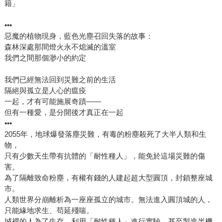
籍」
•••
惡魔的植物現身，藍色光塵召回失落的故事：
森林深處那間燈火永不熄滅的溫室
我們之間那個渺小的約定
我們已經無法回到災難之前的生活
隔絕與孤立是人心的瘟疫
一起，才有可能施展奇蹟——
但有一種愛，是分開後才真正在一起
•••
2055年，地球爆發落塵災難，有毒的粉塵殺死了大半人類和生
物，
只有少數天生帶有抗體的「耐性種人」，能免於這場災難的傷
害。
為了隔離致命粉塵，有權有錢的人建起超大型圓頂，封鎖整座城
市。
人類世界分崩離析為一座座孤立的城市。無法進入圓頂城的人，
只能緣地求生、苟延殘喘。
城裡的人為了生存，利用「耐性種人」進行實驗，甚至製造半機