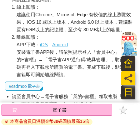
線上閱讀：
建議使用Chrome、Microsoft Edge 有較佳的線上瀏覽效
果， iOS 16 或以上版本，Android 6.0 以上版本，建議裝
置有6GB以上的記憶體，至少有 30 MB以上的容量。
離線閱讀：
APP下載：
iOS
Android
安裝電子書APP後，請依照提示登入「會員中心」→「我
的E書櫃」→「電子書APP通行碼/載具管理」，取得通行
會
碼再登入下載您所購買的電子書。完成下載後，點選任一
書籍即可開始離線閱讀。
員
日
請至會員中心→電子書服務「我的e書櫃」領取複製『兌換
碼』至電子書服務商Readmoo進行兌換。
電子書
退換貨須知：
※ 本商品會員日滿額金幣加碼回饋最高15倍
因版權保護，您在金石堂所購買的電子書僅能以金石堂專屬
的閱讀軟體開啟閱讀，無法以其他閱讀器或直接下載檔案。
依據「消費者保護法」第19條及行政院消費者保護處公告之