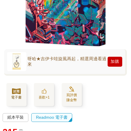
呀哈★吉伊卡哇旋風再起，精選周邊看過
加購
來
寫評價
電子書
喜歡+1
賺金幣
紙本平裝
Readmoo 電子書