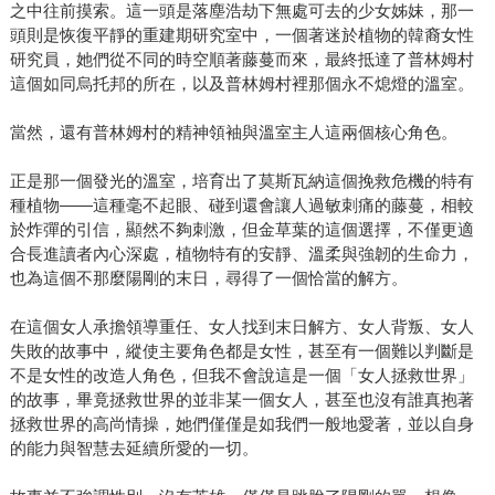
之中往前摸索。這一頭是落塵浩劫下無處可去的少女姊妹，那一
頭則是恢復平靜的重建期研究室中，一個著迷於植物的韓裔女性
研究員，她們從不同的時空順著藤蔓而來，最終抵達了普林姆村
這個如同烏托邦的所在，以及普林姆村裡那個永不熄燈的溫室。
當然，還有普林姆村的精神領袖與溫室主人這兩個核心角色。
正是那一個發光的溫室，培育出了莫斯瓦納這個挽救危機的特有
種植物——這種毫不起眼、碰到還會讓人過敏刺痛的藤蔓，相較
於炸彈的引信，顯然不夠刺激，但金草葉的這個選擇，不僅更適
合長進讀者內心深處，植物特有的安靜、溫柔與強韌的生命力，
也為這個不那麼陽剛的末日，尋得了一個恰當的解方。
在這個女人承擔領導重任、女人找到末日解方、女人背叛、女人
失敗的故事中，縱使主要角色都是女性，甚至有一個難以判斷是
不是女性的改造人角色，但我不會說這是一個「女人拯救世界」
的故事，畢竟拯救世界的並非某一個女人，甚至也沒有誰真抱著
拯救世界的高尚情操，她們僅僅是如我們一般地愛著，並以自身
的能力與智慧去延續所愛的一切。