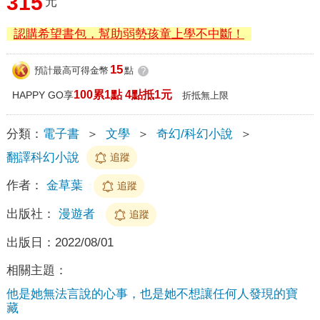
315
元
認購希望書包，幫助弱勢孩童上學不中斷！
15
預計最高可得金幣
點
?
100累1點 4點抵1元
HAPPY GO享
折抵無上限
分類：
電子書
＞
文學
＞
奇幻/科幻小說
＞
翻譯科幻小說
追蹤
作者：
金草葉
追蹤
出版社：
漫遊者
追蹤
出版日：
2022/08/01
相關主題：
他是她無法言說的心事，也是她不想讓任何人發現的寶
藏