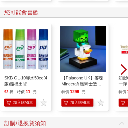
您可能會喜歡
SKB GL-10膠水50cc(4
【Paladone UK】麥塊
幻獸
版)隨機出貨
Minecraft 雞騎士造型
一彈 
ICON小夜燈
Pal
11
1299
92
折
特價
元
特價
元
特價
盒）
加入購物車
加入購物車
訂購/退換貨須知