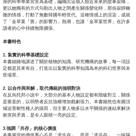
身的科學專業背景為基礎，編織出這個人類近未來的故事架構，
更以她獨有的方式勾勒出人物之間產生關係變化時，那份寂靜幽
微的情感，打動了無數韓國年輕世代。這種情感上的渲染，成就
了「金草葉『善』的影響力」熱潮，也讓「金草葉世界」在許多
讀者的心中持續無限擴張。
本書特色
1. 紮實的科學基礎設定
本書細緻地講述了關於植物的知識、研究機構的故事，每一項設
定都是其來有自，打造出以紮實的科學知識為本的科幻世界與末
世場景。
2.
以合作與和解，取代傳統的強弱對決
在反烏托邦小說中，大部分的基本人物設定都有階級對立，關係
是垂直的，以弱勢者反抗強權增加戲劇張力。本書雖然也有圓頂
城迫害耐性種人的描寫，但主要人物多以水平關係的連結來解決
衝突與矛盾，是令人眼睛一亮的設定。
3.
強調「共存」的核心價值
本書展現的價值重心不是「求生存」，而是「求共存」，一味隔