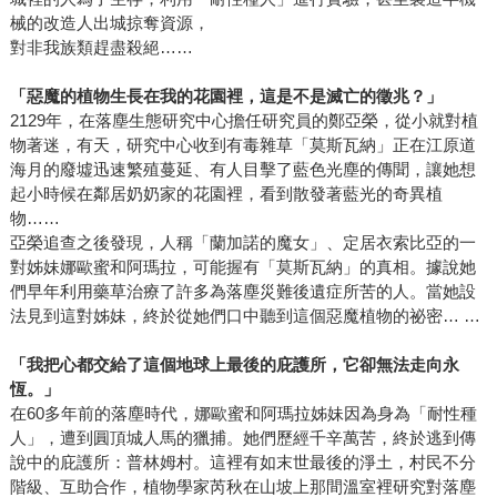
械的改造人出城掠奪資源，
對非我族類趕盡殺絕……
「惡魔的植物生長在我的花園裡，這是不是滅亡的徵兆？」
2129年，在落塵生態研究中心擔任研究員的鄭亞榮，從小就對植
物著迷，有天，研究中心收到有毒雜草「莫斯瓦納」正在江原道
海月的廢墟迅速繁殖蔓延、有人目擊了藍色光塵的傳聞，讓她想
起小時候在鄰居奶奶家的花園裡，看到散發著藍光的奇異植
物……
亞榮追查之後發現，人稱「蘭加諾的魔女」、定居衣索比亞的一
對姊妹娜歐蜜和阿瑪拉，可能握有「莫斯瓦納」的真相。據說她
們早年利用藥草治療了許多為落塵災難後遺症所苦的人。當她設
法見到這對姊妹，終於從她們口中聽到這個惡魔植物的祕密… …
「我把心都交給了這個地球上最後的庇護所，它卻無法走向永
恆。」
在60多年前的落塵時代，娜歐蜜和阿瑪拉姊妹因為身為「耐性種
人」，遭到圓頂城人馬的獵捕。她們歷經千辛萬苦，終於逃到傳
說中的庇護所：普林姆村。這裡有如末世最後的淨土，村民不分
階級、互助合作，植物學家芮秋在山坡上那間溫室裡研究對落塵