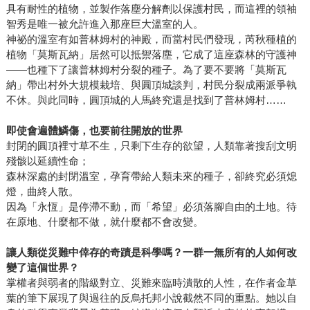
具有耐性的植物，並製作落塵分解劑以保護村民，而這裡的領袖
智秀是唯一被允許進入那座巨大溫室的人。
神祕的溫室有如普林姆村的神殿，而當村民們發現，芮秋種植的
植物「莫斯瓦納」居然可以抵禦落塵，它成了這座森林的守護神
——也種下了讓普林姆村分裂的種子。為了要不要將「莫斯瓦
納」帶出村外大規模栽培、與圓頂城談判，村民分裂成兩派爭執
不休。與此同時，圓頂城的人馬終究還是找到了普林姆村……
即使會遍體鱗傷，也要前往開放的世界
封閉的圓頂裡寸草不生，只剩下生存的欲望，人類靠著搜刮文明
殘骸以延續性命；
森林深處的封閉溫室，孕育帶給人類未來的種子，卻終究必須熄
燈，曲終人散。
因為「永恆」是停滯不動，而「希望」必須落腳自由的土地。待
在原地、什麼都不做，就什麼都不會改變。
讓人類從災難中倖存的奇蹟是科學嗎？一群一無所有的人如何改
變了這個世界？
掌權者與弱者的階級對立、災難來臨時潰散的人性，在作者金草
葉的筆下展現了與過往的反烏托邦小說截然不同的重點。她以自