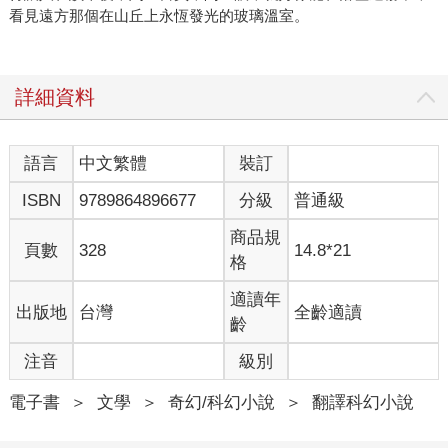
看見遠方那個在山丘上永恆發光的玻璃溫室。
詳細資料
語言
中文繁體
裝訂
ISBN
9789864896677
分級
普通級
商品規
頁數
328
14.8*21
格
適讀年
出版地
台灣
全齡適讀
齡
注音
級別
電子書
＞
文學
＞
奇幻/科幻小說
＞
翻譯科幻小說