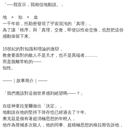
「──我宣示，我相信地動說。」
地 × 知 × 血
一千年前，托勒密發現了宇宙混沌的「真理」。
為了讓「秩序」與「真理」交會，即使以性命交換，也想把這份
感動保留下來。
15世紀的對知識和理論的激辯，
教會要面對的敵人不是天才，也不是異端者………
而是脫離常軌的——
知性。
───｜故事簡介｜───
「我們應該對這個世界感到絕望嗎――？」
自從神童拉斐爾做出「決定」，
地動說在他的堅持下倖存也已經過去了十年。
奧克茲是個有著超消極思想的年輕人，
他作為替補多次殺人，他的同事、超積極思想的格拉斯告訴他，