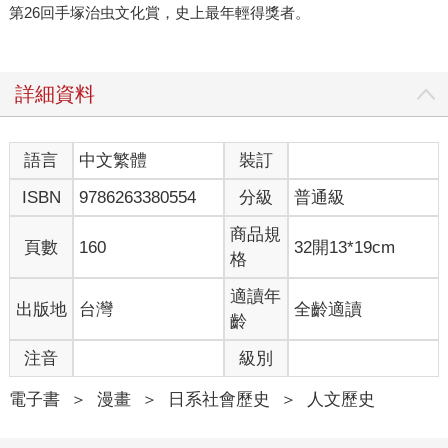
第26回手塚治虫文化賞，史上最年輕得獎者。
詳細資料
語言
中文繁體
裝訂
ISBN
9786263380554
分級
普通級
商品規
頁數
160
32開13*19cm
格
適讀年
出版地
台灣
全齡適讀
齡
注音
級別
電子書
＞
漫畫
＞
日系社會歷史
＞
人文歷史