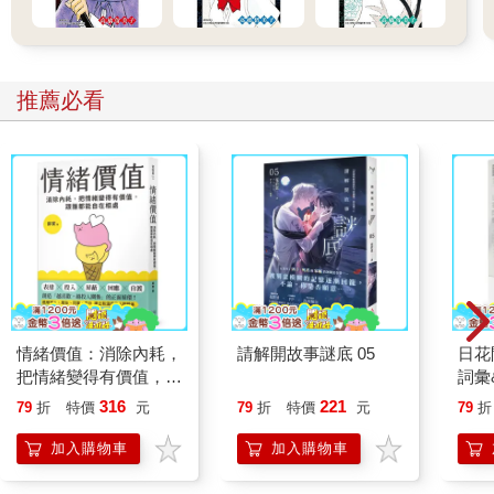
推薦必看
情緒價值：消除內耗，
請解開故事謎底 05
日花
把情緒變得有價值，跟
詞彙
誰都能自在相處
316
221
79
折
特價
元
79
折
特價
元
79
折
加入購物車
加入購物車