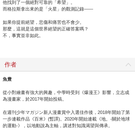
他找到了一個絕對可靠的「希望」。
而格拉斯拿出來的是「火星」的觀測記錄——
如果你提前絕望，悲傷和痛苦也不會少。
那麼，這就是這個世界絕望的正確答案嗎？
不，事實並非如此。
作者
魚豊
從小對繪畫有強大的興趣，中學時受到《爆漫王》影響，立志成
為漫畫家，於2017年開始投稿。
在週刊少年マガジン新人漫畫賞中入選佳作後，2018年開始了第
一步連載作品《百米》(暫譯)。2020年開始連載《地。-關於地球
的運動-》，以地動說為主軸，講述對知識渴望與傳承。