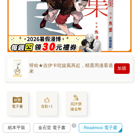
呀哈★吉伊卡哇旋風再起，精選周邊看過
加購
來
寫評價
電子書
喜歡+1
賺金幣
?
紙本平裝
金石堂 電子書
Readmoo 電子書