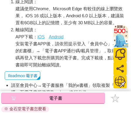
線上閱讀：
建議使用Chrome、Microsoft Edge 有較佳的線上瀏覽效
果， iOS 16 或以上版本，Android 6.0 以上版本，建議裝
置有6GB以上的記憶體，至少有 30 MB以上的容量。
離線閱讀：
APP下載：
iOS
Android
安裝電子書APP後，請依照提示登入「會員中心」→「我
的E書櫃」→「電子書APP通行碼/載具管理」，取得通行
碼再登入下載您所購買的電子書。完成下載後，點選任一
書籍即可開始離線閱讀。
請至會員中心→電子書服務「我的e書櫃」領取複製『兌換
碼』至電子書服務商Readmoo進行兌換。
電子書
退換貨須知：
※ 金石堂電子書怎麼看
因版權保護，您在金石堂所購買的電子書僅能以金石堂專屬
的閱讀軟體開啟閱讀，無法以其他閱讀器或直接下載檔案。
依據「消費者保護法」第19條及行政院消費者保護處公告之
「通訊交易解除權合理例外情事適用準則」，非以有形媒介