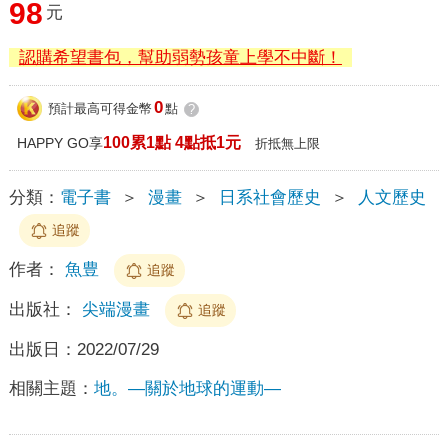
98
元
認購希望書包，幫助弱勢孩童上學不中斷！
0
預計最高可得金幣
點
?
100累1點 4點抵1元
HAPPY GO享
折抵無上限
分類：
電子書
＞
漫畫
＞
日系社會歷史
＞
人文歷史
追蹤
作者：
魚豊
追蹤
出版社：
尖端漫畫
追蹤
出版日：
2022/07/29
相關主題：
地。—關於地球的運動—