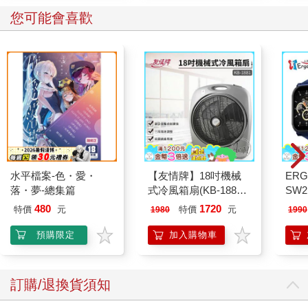
您可能會喜歡
水平檔案-色・愛・
【友情牌】18吋機械
ERG
落・夢-總集篇
式冷風箱扇(KB-1881
SW2
按鍵在上方)
泳心
480
1720
特價
元
特價
元
1980
1990
錶
預購限定
加入購物車
訂購/退換貨須知