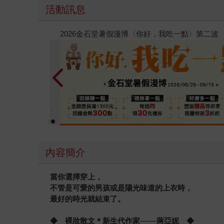
活動訊息
春光ｘ奇幻基地｜全書系展
內容簡介
當你選擇穿上，
不管是可愛的男孩或是陽光味道的上衣時，
最好的時光就結束了。
◆ 裸妝散文＊新生代作家───蔣亞妮 ◆