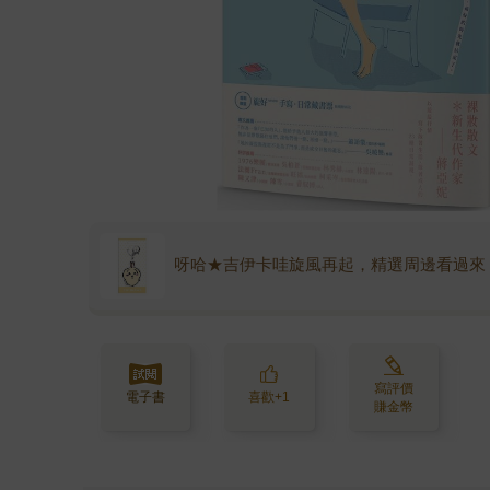
呀哈★吉伊卡哇旋風再起，精選周邊看過來
寫評價
電子書
喜歡+1
賺金幣