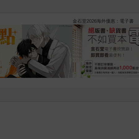
2026金石堂暑假漫博〈你好，我