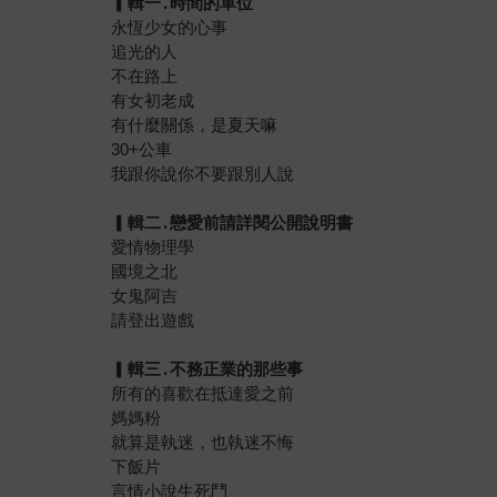
▎
輯一
․
時間的單位
永恆少女的心事
追光的人
不在路上
有女初老成
有什麼關係，是夏天嘛
30+公車
我跟你說你不要跟別人說
▎
輯二
․
戀愛前請詳閱公開說明書
愛情物理學
國境之北
女鬼阿吉
請登出遊戲
▎
輯三
․
不務正業的那些事
所有的喜歡在抵達愛之前
媽媽粉
就算是執迷，也執迷不悔
下飯片
言情小說生死鬥