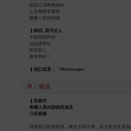
從此江湖再無嬉哈
人生無悔音樂祭
微微一笑很傾城
▎
輯四
․
寫字的人
不能寫的時候
法拉盛學位
散生散人
會有狗的！
▎
後記風景：「
Wordscape
」
序／導讀
▎推薦序
專屬土星的謹慎與溫柔
◎吳曉樂
我曾跟亞妮埋怨過，散文令我不適，這文類太近逼我