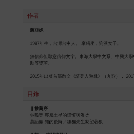
作者
蔣亞妮
1987年生，台灣台中人。 摩羯座，狗派女子。
無信仰但願意信仰文字。東海大學中文系、中興大學
助等獎項。
2015年出版首部散文《請登入遊戲》（九歌）， 2
目錄
▎
推薦序
吳曉樂‧專屬土星的謹慎與溫柔
蕭詒徽‧知的後悔／狐狸先生凝望著狼