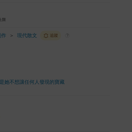
上限
創作
＞
現代散文
追蹤
?
是她不想讓任何人發現的寶藏