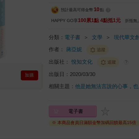
10
預計最高可得金幣
點
?
100累1點 4點抵1元
HAPPY GO享
折抵無
分類：
電子書
＞
文學
＞
現代華文
作者：
蔣亞妮
追蹤
出版社：
悅知文化
追蹤
?
出版日：
2020/03/30
加購
相關主題：
他是她無法言說的心事，也
電子書
※ 本商品會員日滿額金幣加碼回饋最高15倍