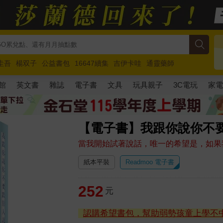
圭吾
楊双子
公益書包
16647續集
吉伊卡哇
通靈藥師
路邊攤新作
馬斯克
玩具總動員5
超慢跑
館
英文書
雜誌
電子書
文具
玩具親子
3C電玩
家
【電子書】我跟你說你不
當我開始試著說話，唯一的希望是，如果
紙本平裝
Readmoo 電子書
252
元
認購希望書包，幫助弱勢孩童上學不