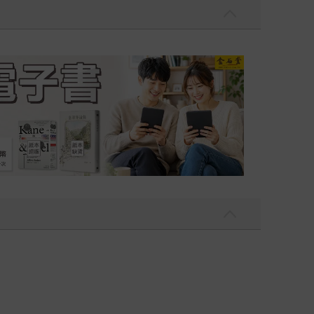
吃一點〉第二波
金石堂2026海