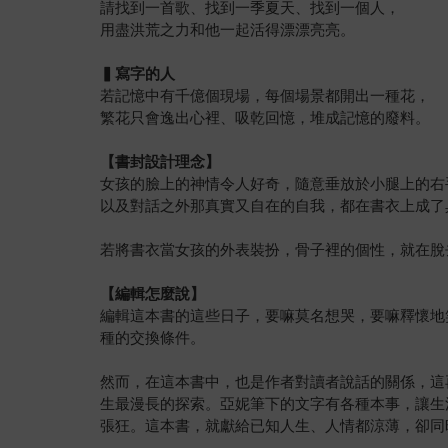
請找到一首歌、找到一季夏天、找到一個人，
用盡洪荒之力和他一起活得漂漂亮亮。
▍寫字的人
若記憶中有千億個現場，每個場景都開出一種花，
繁花只會逸出心裡、吸乾回憶，堆成記憶的廢料。
【書封設計理念】
女孩的臉上的神情令人好奇，隨意垂放於小腿上的右
以及對話之外那真實又自在的自我，都在書衣上成了
若將書衣當女孩的外表裝扮，骨子裡的個性，就在脫
【編輯怎麼說】
編輯這本書的這些日子，要嘛莫名想哭，要嘛釋懷地
種的交換條件。
然而，在這本書中，也是作者對讀者說話的關係，這
生最漫長的探索。亞妮筆下的文字有各種本事，讓生
張狂。這本書，就獻給已知人生、人情都涼薄，卻同