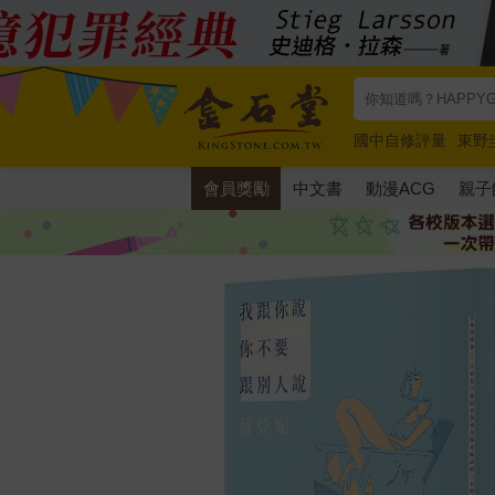
國中自修評量
東野
唯紅花綻放
奧德賽
會員獎勵
中文書
動漫ACG
親子