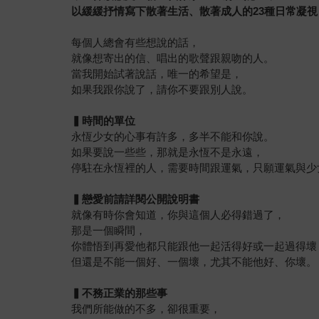
以緩緩抒情寫下散著生活、散著成人的23種日常凝視
每個人總會有些想說的話，
就像想寄出的信、唱出的歌聲跟親吻的人。
當我開始試著說話，唯一的希望是，
如果我跟你說了，請你不要跟別人說。
▍時間的單位
永恆少女的心事有許多，多半不能和你說。
如果要說一些些，那就是永恆不是永遠，
停駐在永恆裡的人，需要時間跟運氣，只願運氣與少
▍戀愛前請詳閱公開說明書
就像有時你會知道，你與這個人必得錯過了，
那是一個瞬間，
你體悟到再愛他都只能跟他一起活得好或一起過得壞
但還是不能一個好、一個壞，尤其不能他好、你壞。
▍不務正業的那些事
我們所能做的不多，卻很重要，