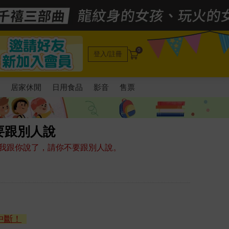
0
登入/註冊
電
居家休閒
日用食品
影音
售票
要跟別人說
我跟你說了，請你不要跟別人說。
中斷！