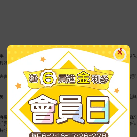
手，像是要伸手觸及地面上摔壞的手機。語言上溝通的落差（我跟你
具體的日常。
去書衣的內封之中了。封底後方交叉的手指表示無效的承諾，呼應那
笑，這是我讀的蔣亞妮。書名《我跟你說你不要跟別人說》說的是無
再最親密不過了，一旦開展閱讀，書本成了繫線，讀者成了第一線的
活質地變得如此輕透又同時深刻，讓這部作品的散文們被她說得像個
時想求暖、憤世的人們。