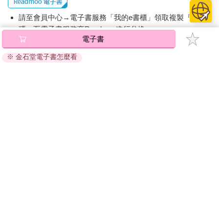
請至會員中心→電子書服務「我的e書櫃」領取複製『兌換
碼』至電子書服務商Readmoo進行兌換。
電子書
退換貨須知：
※ 金石堂電子書怎麼看
因版權保護，您在金石堂所購買的電子書僅能以金石堂專屬
的閱讀軟體開啟閱讀，無法以其他閱讀器或直接下載檔案。
依據「消費者保護法」第19條及行政院消費者保護處公告之
「通訊交易解除權合理例外情事適用準則」，非以有形媒介
提供之數位內容或一經提供即為完成之線上服務，經消費者
事先同意始提供。（如：電子書、電子雜誌、下載版軟體、
虛擬商品…等），
不受「網購服務需提供七日鑑賞期」的限
制
。為維護您的權益，建議您先使用「試閱」功能後再付款
購買。