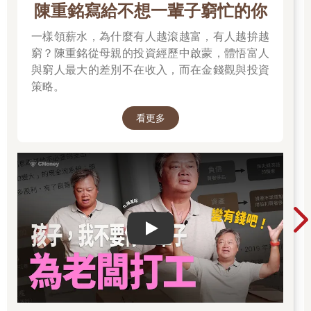
陳重銘寫給不想一輩子窮忙的你
一樣領薪水，為什麼有人越滾越富，有人越拚越
窮？陳重銘從母親的投資經歷中啟蒙，體悟富人
與窮人最大的差別不在收入，而在金錢觀與投資
策略。
看更多
Play video