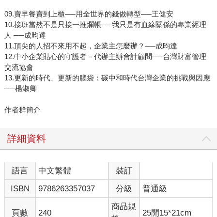
09.賣早餐賣到上櫃──用全世界的錢做轉型──王健安
10.接班當然不是只接一推爛帳──我只是有血緣關係的專業經理
人 ──成昀達
11.頂尖的人招不來用不起，企業主怎麼辦？──成昀達
12.中小企業貼心的守護者－代辦主辦會計顧問──台灣財富管理
交流協會
13.更新的時代、更新的腦袋：碳中和時代台灣企業的挑戰與因應
──楊淑卿
作者群簡介
詳細資料
語言
中文繁體
裝訂
ISBN
9786263357037
分級
普通級
商品規
頁數
240
25開15*21cm