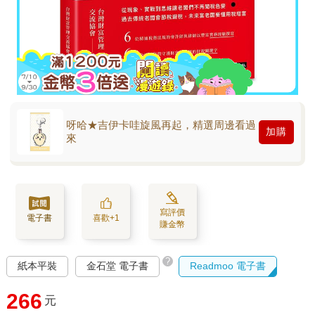
呀哈★吉伊卡哇旋風再起，精選周邊看過
加購
來
寫評價
電子書
喜歡+1
賺金幣
?
紙本平裝
金石堂 電子書
Readmoo 電子書
266
元