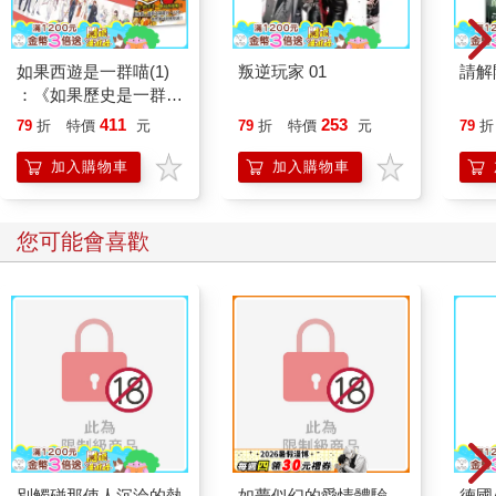
如果西遊是一群喵(1)
叛逆玩家 01
請解
：《如果歷史是一群
喵》作者最新力作，附
411
253
79
折
特價
元
79
折
特價
元
79
折
【首卷特典】拉頁
加入購物車
加入購物車
您可能會喜歡
別觸碰那使人沉淪的熱
如夢似幻的愛情體驗
德國A