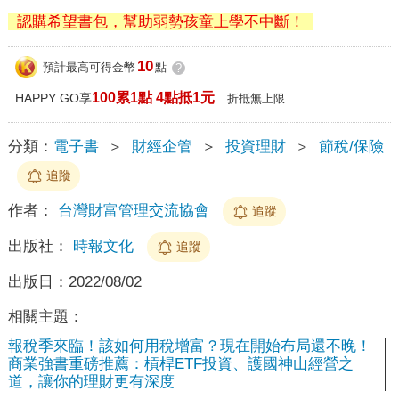
認購希望書包，幫助弱勢孩童上學不中斷！
10
預計最高可得金幣
點
?
100累1點 4點抵1元
HAPPY GO享
折抵無上限
分類：
電子書
＞
財經企管
＞
投資理財
＞
節稅/保險
追蹤
作者：
台灣財富管理交流協會
追蹤
出版社：
時報文化
追蹤
出版日：
2022/08/02
相關主題：
報稅季來臨！該如何用稅增富？現在開始布局還不晚！
商業強書重磅推薦：槓桿ETF投資、護國神山經營之
道，讓你的理財更有深度