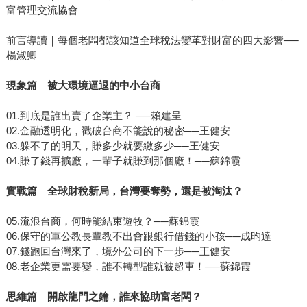
富管理交流協會
前言導讀｜每個老闆都該知道全球稅法變革對財富的四大影響──
楊淑卿
現象篇 被大環境逼退的中小台商
01.到底是誰出賣了企業主？ ──賴建呈
02.金融透明化，戳破台商不能說的秘密──王健安
03.躲不了的明天，賺多少就要繳多少──王健安
04.賺了錢再擴廠，一輩子就賺到那個廠！──蘇錦霞
實戰篇 全球財稅新局，台灣要奪勢，還是被淘汰？
05.流浪台商，何時能結束遊牧？──蘇錦霞
06.保守的軍公教長輩教不出會跟銀行借錢的小孩──成昀達
07.錢跑回台灣來了，境外公司的下一步──王健安
08.老企業更需要變，誰不轉型誰就被超車！──蘇錦霞
思維篇 開啟龍門之鑰，誰來協助富老闆？