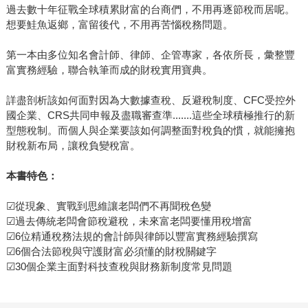
過去數十年征戰全球積累財富的台商們，不用再逐節稅而居呢。
想要鮭魚返鄉，富留後代，不用再苦惱稅務問題。
第一本由多位知名會計師、律師、企管專家，各依所長，彙整豐
富實務經驗，聯合執筆而成的財稅實用寶典。
詳盡剖析該如何面對因為大數據查稅、反避稅制度、CFC受控外
國企業、CRS共同申報及盡職審查準.......這些全球積極推行的新
型態稅制。而個人與企業要該如何調整面對稅負的慣，就能擁抱
財稅新布局，讓稅負變稅富。
本書特色：
☑從現象、實戰到思維讓老闆們不再聞稅色變
☑過去傳統老闆會節稅避稅，未來富老闆要懂用稅增富
☑6位精通稅務法規的會計師與律師以豐富實務經驗撰寫
☑6個合法節稅與守護財富必須懂的財稅關鍵字
☑30個企業主面對科技查稅與財務新制度常見問題