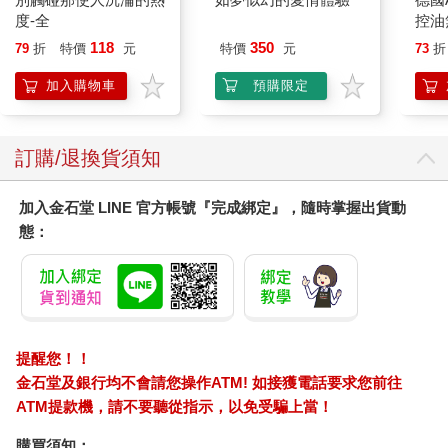
度-全
控油
凝露3
118
350
79
折
特價
元
特價
元
73
折
髮根
調理
加入購物車
預購限定
滋潤
質適
訂購/退換貨須知
加入金石堂 LINE 官方帳號『完成綁定』，隨時掌握出貨動
態：
提醒您！！
金石堂及銀行均不會請您操作ATM! 如接獲電話要求您前往
ATM提款機，請不要聽從指示，以免受騙上當！
購買須知：