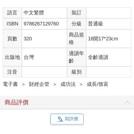
語言
中文繁體
裝訂
ISBN
9786267129760
分級
普通級
商品規
頁數
320
18開17*23cm
格
適讀年
出版地
台灣
全齡適讀
齡
注音
級別
電子書
＞
財經企管
＞
成功法
＞
成長/致富
商品評價
寫評價