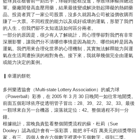
籃球員在槍響前一刻出手，球碰到籃框沒進，導致球隊輸掉總冠
軍。藥廠開發高血壓用藥，結果最後變成解決勃起障礙的熱銷藥
品。投資者買了一家公司股票，沒多久就因為公司被溢價收購而
賺了一大票。不同程度的能力以及或好或壞的運氣，形塑了我們
的人生，但我們卻不太知道該如何區分兩者。
一部分的原因是，很少有人了解統計，而心理學卻對我們有非常
深層影響，讓我們分不清哪些事情是因為能力、哪些純粹是因為
運氣。我們用來合理化世界的心理機制，其實無法解釋能力與運
氣在生活周遭扮演的相對角色。接下來，我就舉幾個完全由運氣
或能力決定的案例。
▎幸運的餅乾
多州樂透協會（Multi-state Lottery Association）的威力球
（Powerball）彩券，在 2005 年 3 月 30 日晚間一如往常地開獎。
前面五個彩球依序從透明管子冒出：28、39、22、32、33。最後
一顆球來自另一台機器，滾落就定位：42。整個過程不到一分
鐘。
根據統計，當晚負責監看整個開獎流程的蘇・杜莉（Sue
Dooley）認為或許會有一張彩票，能把 8千4百 萬美元的頭獎帶回
家，有三、四個人會在六個數字裡選中五個數字，得到二獎。