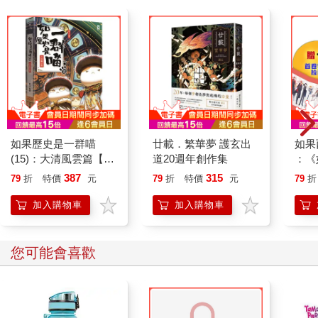
如果歷史是一群喵
廿載．繁華夢 護玄出
如果
(15)：大清風雲篇【萌
道20週年創作集
：《
貓漫畫學歷史】
喵》
387
315
79
折
特價
元
79
折
特價
元
79
折
【首
加入購物車
加入購物車
您可能會喜歡