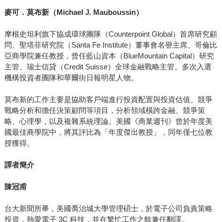
麥可．莫布新（
Michael J. Mauboussin
）
摩根史坦利旗下協成環球團隊（Counterpoint Global）首席研究顧
問、聖塔菲研究院（Santa Fe Institute）董事會名譽主席、哥倫比
亞商學院兼任教授，曾任藍山資本（BlueMountain Capital）研究
主管、瑞士信貸（Credit Suisse）全球金融戰略主管。多次入選
機構投資者團隊和華爾街日報明星人物。
莫布新的工作主要是協助客戶端進行投資配置與投資估值、競爭
戰略分析和擔任決策顧問等項目，分析領域橫跨金融、競爭策
略、心理學，以及複雜系統理論。美國《商業週刊》曾於年度美
國最佳商學院中，將其評比為「年度傑出教授」，同年僅七位教
授獲得。
譯者簡介
陳冠甫
台大新聞所畢，美國喬治城大學管理碩士，於電子公司負責策略
投資，熱愛電子 3C 科技，並在繁忙工作之餘兼任翻譯。