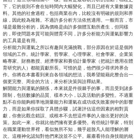
下，它的規則不會在短時間內大幅變化，而且已經有大量數據資
料。其他的社會過程，包括商業在內，比較沒有明確的規則和界
線，因此較為複雜。不過許多分析方法依然適用。一般而言，市
場是最難分析的，因為價格是由許多個體互動所產生，但同樣
的，即使問題本質可能與體育不同，許多分析能力與運氣影響力
的工具還是有用。
分析能力與運氣之所以有趣與充滿挑戰，部分原因在於這是個跨
領域的工作。統計學家、哲學家、心理學家、社會學家、企業策
略專家、財務教授、經濟學家和賽伯計量學家（把統計應用在體
育研究的人）都能貢獻所長。可惜的是，他們很少尋求跨界合
作。你將在本書看到來自各領域的想法，我希望能藉此整合出一
個更完整、周全的方法，來分析決策與詮釋結果。
解開能力與運氣的關係，本來就是件很棘手的事，而且受到諸多
限制，包括數據的品質、樣本大小，以及活動的多變性。不過重
點不在你能夠精準地測量能力和運氣在成功或失敗案例中的影響
力，而是如果你採取了具體步驟，試著評估這些因素的相對貢
獻，你會比觀念錯誤、或根本不去想這件事的人做出更好的決
策。如此一來，你就比他們擁有更多優勢。有些統計學家，特別
在職業運動世界裡，看似無所不知，幾乎超脫凡人能理解的層
次。這種神化認知對他們來說並不公平。嚴肅看待自身技能的統