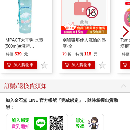
IMPACT大耳狗 水壺
別觸碰那使人沉淪的熱
Tam
(500ml)#淺藍
度-全
塔麻
IMCMB01LB
園系
539
118
特價
元
79
折
特價
元
特價
地冰
加入購物車
加入購物車
訂購/退換貨須知
加入金石堂 LINE 官方帳號『完成綁定』，隨時掌握出貨動
態：