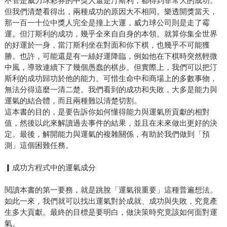
不管是威力球彩券的中獎人還是汀斯利，都得到非常大的成功。
但我們清楚看得出，兩種成功的原因大不相同。樂透開獎當天，
那一百一十位中獎人完全是撞上大運，威力球公司則是走了霉
運。但汀斯利的成功，幾乎全來自自身的本領。就算你集全世界
的好運於一身，當汀斯利坐在對面和你下棋，也幾乎不可能獲
勝。也許，可能還是有一絲好運降臨，例如他在下棋時突然輕微
中風，導致連續下了幾個愚蠢的棋步。但實際上，我們可以把汀
斯利的成功歸功於他的能力。可惜生命中和商場上的多數事物，
無法分得這麼一清二楚。我們看到的成功和失敗，大多是能力與
運氣的結合體，而且兩種難以清楚切割。
這本書的目的，是要告訴你如何懂得能力與運氣所貢獻的相對
值，然後以此來解讀過去事件的結果，並且在未來做出更好的決
定。最後，解開能力與運氣的複雜關係，有助於我們做到「預
測」這個困難任務。
▎成功方程式中的運氣成分
閱讀本書的第一要務，就是跳脫「運氣很重要」這種普遍想法。
如此一來，我們就可以找出運氣對於成就、成功與失敗，究竟產
生多大貢獻。最終的目標是要明白，做決策時究竟該如何面對運
氣。