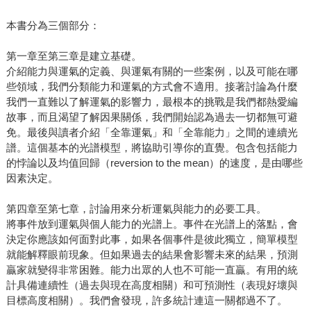
本書分為三個部分：
第一章至第三章是建立基礎。
介紹能力與運氣的定義、與運氣有關的一些案例，以及可能在哪
些領域，我們分類能力和運氣的方式會不適用。接著討論為什麼
我們一直難以了解運氣的影響力，最根本的挑戰是我們都熱愛編
故事，而且渴望了解因果關係，我們開始認為過去一切都無可避
免。最後與讀者介紹「全靠運氣」和「全靠能力」之間的連續光
譜。這個基本的光譜模型，將協助引導你的直覺。包含包括能力
的悖論以及均值回歸（reversion to the mean）的速度，是由哪些
因素決定。
第四章至第七章，討論用來分析運氣與能力的必要工具。
將事件放到運氣與個人能力的光譜上。事件在光譜上的落點，會
決定你應該如何面對此事，如果各個事件是彼此獨立，簡單模型
就能解釋眼前現象。但如果過去的結果會影響未來的結果，預測
贏家就變得非常困難。能力出眾的人也不可能一直贏。有用的統
計具備連續性（過去與現在高度相關）和可預測性（表現好壞與
目標高度相關）。我們會發現，許多統計連這一關都過不了。