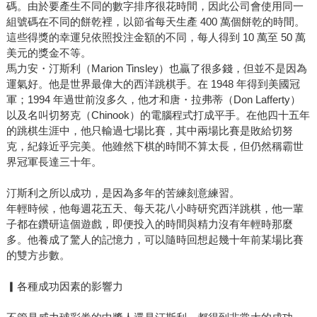
碼。由於要產生不同的數字排序很花時間，因此公司會使用同一
組號碼在不同的餅乾裡，以節省每天生產 400 萬個餅乾的時間。
這些得獎的幸運兒依照投注金額的不同，每人得到 10 萬至 50 萬
美元的獎金不等。
馬力安・汀斯利（Marion Tinsley）也贏了很多錢，但並不是因為
運氣好。他是世界最偉大的西洋跳棋手。在 1948 年得到美國冠
軍；1994 年過世前沒多久，他才和唐・拉弗蒂（Don Lafferty）
以及名叫切努克（Chinook）的電腦程式打成平手。在他四十五年
的跳棋生涯中，他只輸過七場比賽，其中兩場比賽是敗給切努
克，紀錄近乎完美。他雖然下棋的時間不算太長，但仍然稱霸世
界冠軍長達三十年。
汀斯利之所以成功，是因為多年的苦練刻意練習。
年輕時候，他每週花五天、每天花八小時研究西洋跳棋，他一輩
子都在鑽研這個遊戲，即便投入的時間與精力沒有年輕時那麼
多。他養成了驚人的記憶力，可以隨時回想起幾十年前某場比賽
的雙方步數。
▎各種成功因素的影響力