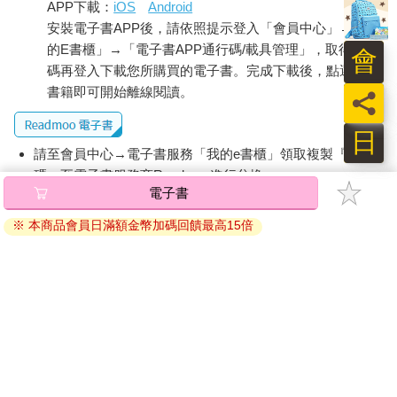
APP下載：
iOS
Android
安裝電子書APP後，請依照提示登入「會員中心」→「我
的E書櫃」→「電子書APP通行碼/載具管理」，取得通行
會
碼再登入下載您所購買的電子書。完成下載後，點選任一
書籍即可開始離線閱讀。
員
日
請至會員中心→電子書服務「我的e書櫃」領取複製『兌換
碼』至電子書服務商Readmoo進行兌換。
電子書
退換貨須知：
※ 本商品會員日滿額金幣加碼回饋最高15倍
因版權保護，您在金石堂所購買的電子書僅能以金石堂專屬
的閱讀軟體開啟閱讀，無法以其他閱讀器或直接下載檔案。
依據「消費者保護法」第19條及行政院消費者保護處公告之
「通訊交易解除權合理例外情事適用準則」，非以有形媒介
提供之數位內容或一經提供即為完成之線上服務，經消費者
事先同意始提供。（如：電子書、電子雜誌、下載版軟體、
虛擬商品…等），
不受「網購服務需提供七日鑑賞期」的限
制
。為維護您的權益，建議您先使用「試閱」功能後再付款
購買。