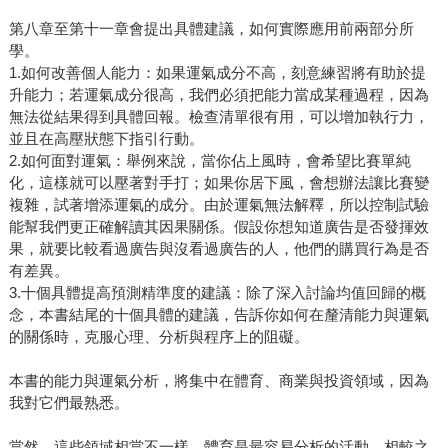
第八章至第十一章會提出具體建議，如何實際應用前兩部分所
學。
1.如何改善個人能力：如果運氣成分不高，刻意練習將有助於提
升能力；若運氣成分很高，我們必須把能力當成某種過程，因為
無法從結果得到具體回報。檢查清單很有用，可以增加執行力，
並且在高壓狀態下指引行動。
2.如何面對運氣：舉例來說，當你佔上風時，會希望比賽單純
化，這樣就可以壓著對手打；如果你居下風，會想辦法讓比賽變
複雜，試著增添運氣的成分。由於運氣無法解釋，所以控制試驗
能幫我們更正確解讀其因果關係。假設你想知道廣告是否發揮效
果，就要比較看過廣告與沒看過廣告的人，他們的購買行為是否
有差異。
3.十個具體提高預測精準度的建議：除了深入討論均值回歸的概
念，本書結尾的十個具體的建議，告訴你如何在釐清能力與運氣
的關係時，克服心理、分析與程序上的阻礙。
本書的能力與運氣分析，將集中在體育、商業與投資領域，因為
我對它們最熟悉。
當然，這些領域相當不一樣。體育是最容易分析的活動，相較之