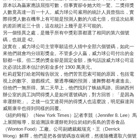
原本以為贏家應該屈指可數，但事實卻令她大吃一驚。二獎得獎
人數竟高達一百一十人。威力球公司雇用的統計人員曾指出，實
際得獎人數在機率上有可能是預測人數的六或七倍，但這次結果
的差距將近三十倍，這在統計上幾乎是不可能的。
另一個怪異之處，是幾乎所有中獎彩票都選了相同的第六個號
碼，也就是 42。
說實在，威力球公司主管寧願這些人猜中全部六個號碼，如此一
來他們就會均分頭彩獎金。不管多少人贏，威力球公司付出的金
額都一樣。但二獎的獎金卻是固定金額，換句話說威力球公司這
次必須比原本估計的彩金多付 1900 萬美元。
杜莉趕緊打給老闆報告狀況，他們苦苦思索可能的原因，包括電
視上的數字、遊戲模式、樂透專欄的預測，連舞弊都考慮進去。
但他們一無所得。第二天早上，他們找到了蛛絲馬跡。田納西州
辦公室的員工詢問得獎人是如何選號碼的，對方回答：「是因為
幸運餅乾」。之後一位艾達荷州的得獎人也這麼說，明尼蘇達與
威斯康辛也得到同樣的回覆。
《紐約時報》（New York Times）記者李競（Jennifer 8. Lee）馬
上展開報導，並追溯該幸運餅乾到位於紐約長島的雲吞食品
（Wonton Food）工廠。公司副總裁戴瑞克・王（Derrick
Wong）解釋，他們是把各個號碼放在碗裡，然後隨機選取六個號