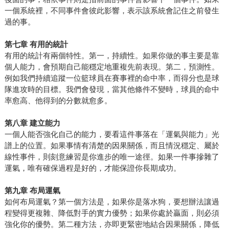
一個系統裡，不同事件會彼此影響，表示該系統會記住之前發生
過的事。
第七章
有用的統計
有用的統計有兩個特性。第一，持續性。如果你做的事主要是靠
個人能力，會預期自己能穩定地重複先前表現。第二，預測性。
例如我們持續追蹤一位籃球員在賽事裡的命中率，而得分也是球
隊進攻時的目標。我們會發現，當其他條件不變時，球員的命中
率愈高、他得到的分數就愈多。
第八章
建立能力
一個人能否強化自己的能力，要看這件事落在「運氣與能力」光
譜上的位置。如果事情有清楚的因果關係，而且情況穩定、屬於
線性事件，則刻意練習是你進步的唯一途徑。如果一件事摻雜了
運氣，唯有確保過程是好的，才能保證你長期成功。
第九章
布局運氣
如何布局運氣？第一個方法是，如果你是落水狗，要想辦法讓過
程變得更複雜、降低對手的實力優勢；如果你處於贏面，則必須
強化你的優勢。第二種方法，亦即更緊密地結合因果關係，降低