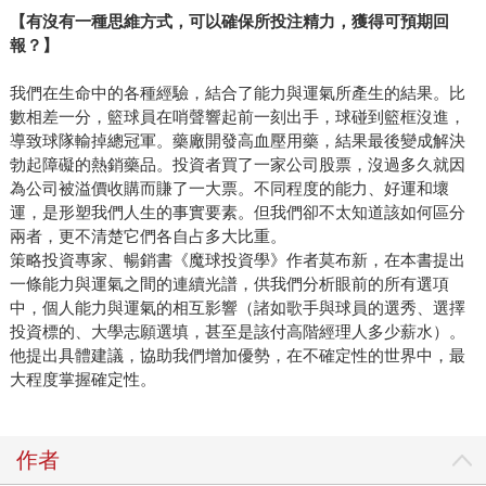
【有沒有一種思維方式，
可以確保所投注精力
，獲得可預期回
報？】
我們在生命中的各種經驗，結合了能力與運氣所產生的結果。比
數相差一分，籃球員在哨聲響起前一刻出手，球碰到籃框沒進，
導致球隊輸掉總冠軍。藥廠開發高血壓用藥，結果最後變成解決
勃起障礙的熱銷藥品。投資者買了一家公司股票，沒過多久就因
為公司被溢價收購而賺了一大票。不同程度的能力、好運和壞
運，是形塑我們人生的事實要素。但我們卻不太知道該如何區分
兩者，更不清楚它們各自占多大比重。
策略投資專家、暢銷書《魔球投資學》作者莫布新，在本書提出
一條能力與運氣之間的連續光譜，供我們分析眼前的所有選項
中，個人能力與運氣的相互影響（諸如歌手與球員的選秀、選擇
投資標的、大學志願選填，甚至是該付高階經理人多少薪水）。
他提出具體建議，協助我們增加優勢，在不確定性的世界中，最
大程度掌握確定性。
作者