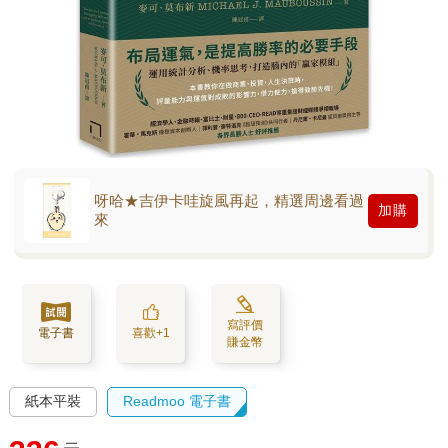
呀哈★吉伊卡哇旋風再起，精選周邊看過
加購
來
寫評價
電子書
喜歡+1
賺金幣
紙本平裝
Readmoo 電子書