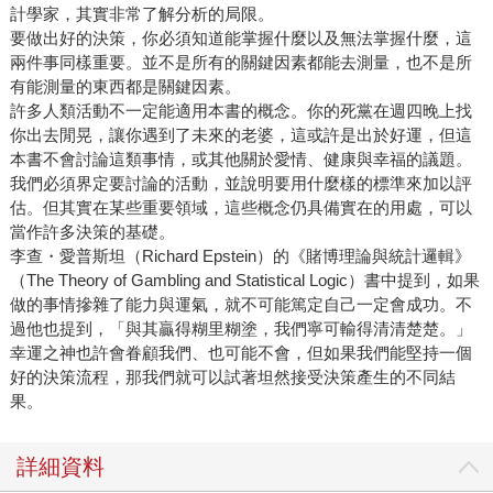
計學家，其實非常了解分析的局限。
要做出好的決策，你必須知道能掌握什麼以及無法掌握什麼，這
兩件事同樣重要。並不是所有的關鍵因素都能去測量，也不是所
有能測量的東西都是關鍵因素。
許多人類活動不一定能適用本書的概念。你的死黨在週四晚上找
你出去閒晃，讓你遇到了未來的老婆，這或許是出於好運，但這
本書不會討論這類事情，或其他關於愛情、健康與幸福的議題。
我們必須界定要討論的活動，並說明要用什麼樣的標準來加以評
估。但其實在某些重要領域，這些概念仍具備實在的用處，可以
當作許多決策的基礎。
李查・愛普斯坦（Richard Epstein）的《賭博理論與統計邏輯》
（The Theory of Gambling and Statistical Logic）書中提到，如果
做的事情摻雜了能力與運氣，就不可能篤定自己一定會成功。不
過他也提到，「與其贏得糊里糊塗，我們寧可輸得清清楚楚。」
幸運之神也許會眷顧我們、也可能不會，但如果我們能堅持一個
好的決策流程，那我們就可以試著坦然接受決策產生的不同結
果。
詳細資料