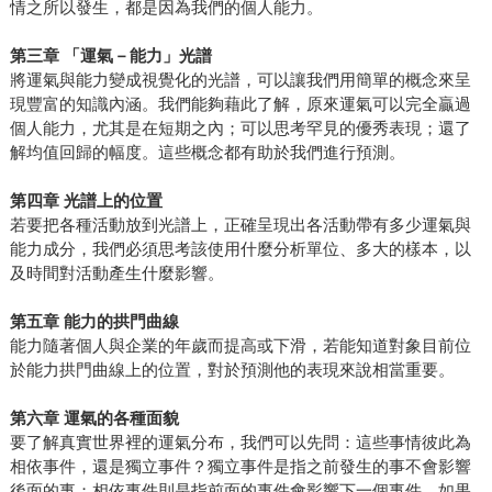
情之所以發生，都是因為我們的個人能力。
第三章
「運氣－能力」光譜
將運氣與能力變成視覺化的光譜，可以讓我們用簡單的概念來呈
現豐富的知識內涵。我們能夠藉此了解，原來運氣可以完全贏過
個人能力，尤其是在短期之內；可以思考罕見的優秀表現；還了
解均值回歸的幅度。這些概念都有助於我們進行預測。
第四章
光譜上的位置
若要把各種活動放到光譜上，正確呈現出各活動帶有多少運氣與
能力成分，我們必須思考該使用什麼分析單位、多大的樣本，以
及時間對活動產生什麼影響。
第五章
能力的拱門曲線
能力隨著個人與企業的年歲而提高或下滑，若能知道對象目前位
於能力拱門曲線上的位置，對於預測他的表現來說相當重要。
第六章
運氣的各種面貌
要了解真實世界裡的運氣分布，我們可以先問：這些事情彼此為
相依事件，還是獨立事件？獨立事件是指之前發生的事不會影響
後面的事；相依事件則是指前面的事件會影響下一個事件。如果