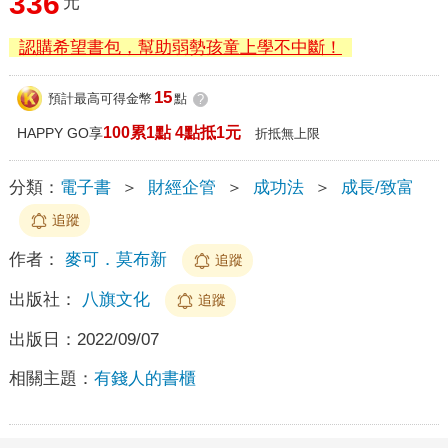
336
元
認購希望書包，幫助弱勢孩童上學不中斷！
15
預計最高可得金幣
點
?
100累1點 4點抵1元
HAPPY GO享
折抵無上限
分類：
電子書
＞
財經企管
＞
成功法
＞
成長/致富
追蹤
作者：
麥可．莫布新
追蹤
出版社：
八旗文化
追蹤
出版日：
2022/09/07
相關主題：
有錢人的書櫃