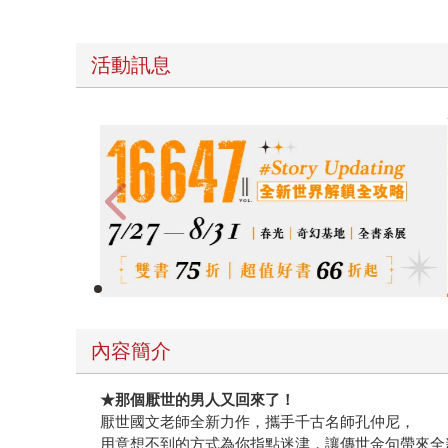
活動訊息
春光ｘ奇幻基地｜全書系展
內容簡介
★那個厭世的男人又回來了！
厭世國文老師全新力作，攜手千古名師孔仲尼，
用意想不到的方式為你指點迷津，讓傳世金句帶來全