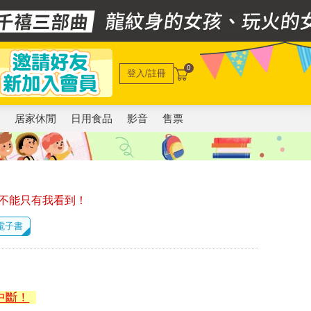
0
登入/註冊
電
居家休閒
日用食品
影音
售票
不能只有我看到！
 電子書
中斷！