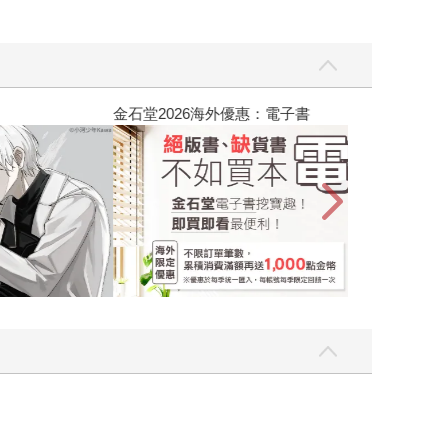
吃一點〉第二波
金石堂2026海