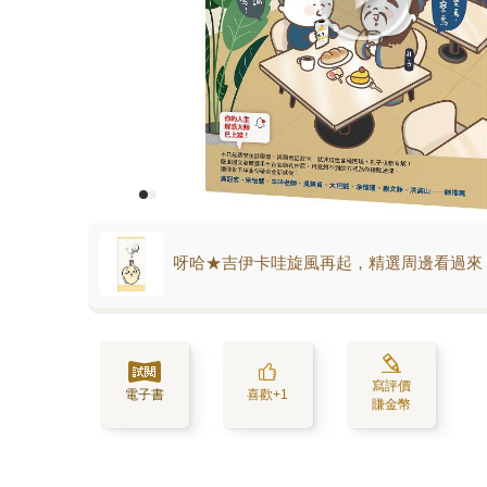
呀哈★吉伊卡哇旋風再起，精選周邊看過來
寫評價
電子書
喜歡+1
賺金幣