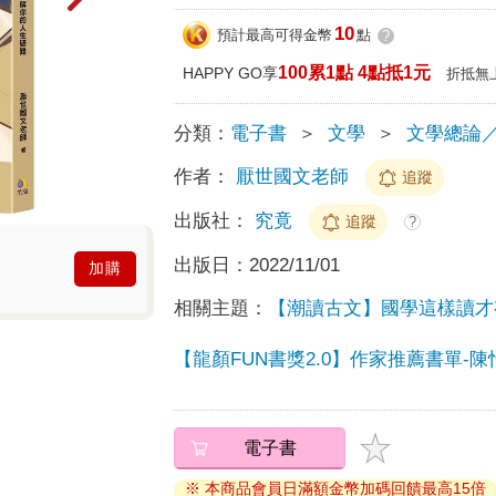
10
預計最高可得金幣
點
?
100累1點 4點抵1元
HAPPY GO享
折抵無
分類：
電子書
＞
文學
＞
文學總論
作者：
厭世國文老師
追蹤
出版社：
究竟
追蹤
?
出版日：
2022/11/01
加購
相關主題：
【潮讀古文】國學這樣讀才
【龍顏FUN書獎2.0】作家推薦書單-
電子書
※ 本商品會員日滿額金幣加碼回饋最高15倍