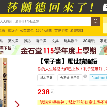
圭吾
楊双子
公益書包
16647續集
吉伊卡哇
通靈藥師
路邊攤新作
馬斯克
玩具總動員5
超慢跑
館
英文書
雜誌
電子書
文具
玩具親子
3C電玩
家
【電子書】厭世讀論語
你的人生解惑大師已上線！孔子這麼好，
?
紙本平裝
金石堂 電子書
Readmoo
238
元
認購希望書包，幫助弱勢孩童上學不