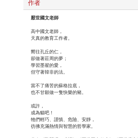
作者
厭世國文老師
高中國文老師，
天真的教育工作者。
嚮往孔丘的仁，
卻做著莊周的夢；
學習墨翟的愛，
但守著韓非的法。
當不了痛苦的蘇格拉底，
也不甘願做一隻快樂的豬。
或許，
成為貓吧！
牠們輕巧、謹慎、危險、安靜，
彷彿充滿熱情與智慧的哲學家。