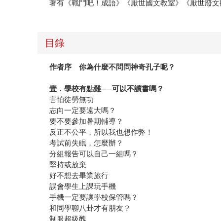
著有《戰鬥吧！成語》《厭世國文教室》《厭世廢文
目錄
作者序 你為什麼不問問神奇孔子呢？
壹．學校有點難
──
可以不讀書嗎？
害怕徒勞無功
志向一定要遠大嗎？
要不要參加暑期輔導？
反正不公平，所以我也想作弊！
考試前失眠，怎麼辦？
分組報告可以自己一組嗎？
堅持或放棄
好不想去畢業旅行
誤會學生上課玩手機
手機一定要讓學校保管嗎？
和同學聊八卦才有朋友？
制服超級醜