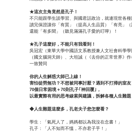
★這次主角竟然是孔子！
不只能跟學生談學習、與國君話政治，就連現世各種
讀完保證讓你「有質」（提高人生品質）「有亮」（
還能「有多聞」（聽見滿滿孔子愛的叮嚀）！
★孔子這麼好，不能只有我看到！
吳冠宏（東華大學中國語文系教授兼人文社會科學學
（國文腦洞天師）、大坦誠（《去你的正常世界》作
一致贊同
你的人生解惑大師已上線！
害怕徒勞無功？不想被同事討厭？遇到不打掃的室友
70
個日常困境＋70
則孔子｢神回覆｣，
以最實際有用的思考線索與建議，拆解各種人生難題
◆人生難題這麼多，孔老夫子您怎麼看？
學生：「氣死人了，媽媽都以為我沒在念書！」
孔子：「人不知而不慍，不亦君子乎！」