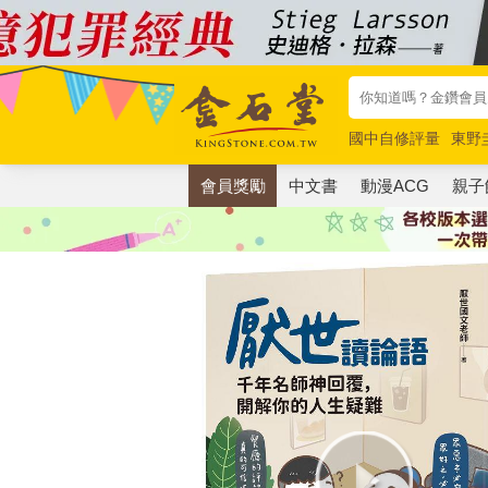
國中自修評量
東野
唯紅花綻放
奧德賽
會員獎勵
中文書
動漫ACG
親子