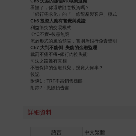
Ch5 失落的誠信vs.職業道德
看懂了，你還敢隨意投資嗎？
「銀行需求化」的「一條龍產製客戶」模式
Ch6 投資人應有警覺與蒐證
利益衝突的交易模式
KYC不實–後患無窮
流於形式的風險預告，實則為銀行免責聲明
Ch7 大到不能倒–失能的金融監理
裁罰不痛不癢–銀行內控失能
司法之路難有真相
不被保障的金融孤兒，投資人何辜？
後記
附錄1：TRF不當銷售樣態
附錄2：風險預告書
詳細資料
語言
中文繁體