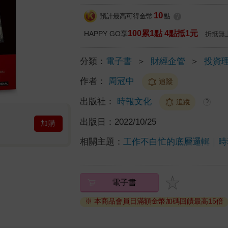
10
預計最高可得金幣
點
?
100累1點 4點抵1元
HAPPY GO享
折抵無
分類：
電子書
＞
財經企管
＞
投資
作者：
周冠中
追蹤
出版社：
時報文化
追蹤
?
出版日：
2022/10/25
加購
相關主題：
工作不白忙的底層邏輯｜時
電子書
※ 本商品會員日滿額金幣加碼回饋最高15倍