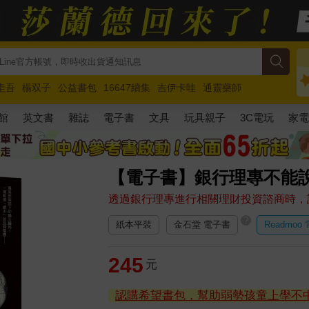
圭吾
楊双子
公益書包
16647續集
吉伊卡哇
通靈藥師
路邊攤新作
馬斯克
玩具總動員5
超慢跑
館
英文書
雜誌
電子書
文具
玩具親子
3C電玩
家
【電子書】銀行理專不能
透過銀行理專進行相關理財投資諮商時，
?
紙本平裝
金石堂 電子書
Readmoo
245
元
認購希望書包，幫助弱勢孩童上學不