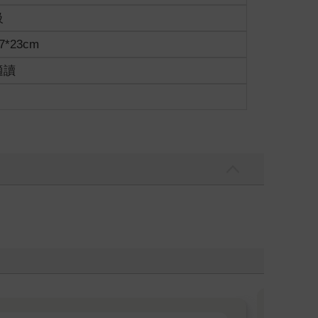
級
7*23cm
適讀