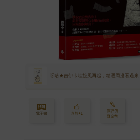
呀哈★吉伊卡哇旋風再起，精選周邊看過來
寫評價
電子書
喜歡+1
賺金幣