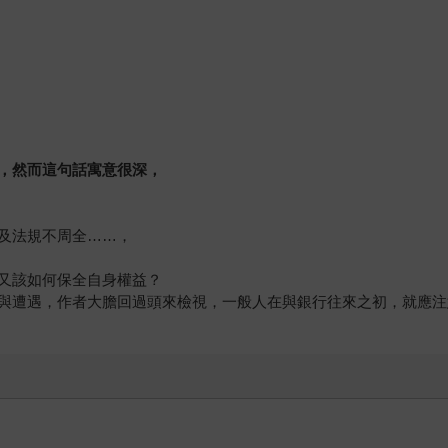
？
，然而這句話寓意很深，
及法規不周全……，
又該如何保全自身權益？
與遭遇，作者大膽回過頭來檢視，一般人在與銀行往來之初，就應注