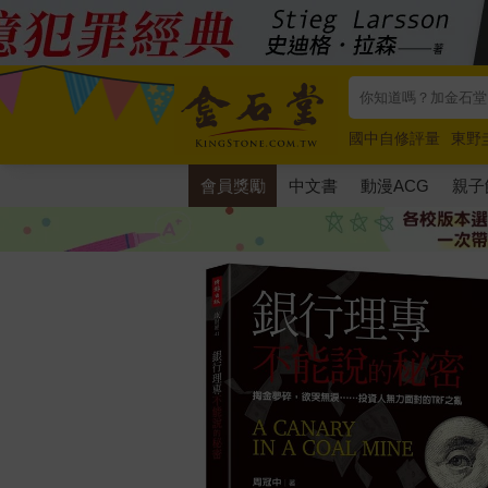
國中自修評量
東野
唯紅花綻放
奧德賽
會員獎勵
中文書
動漫ACG
親子