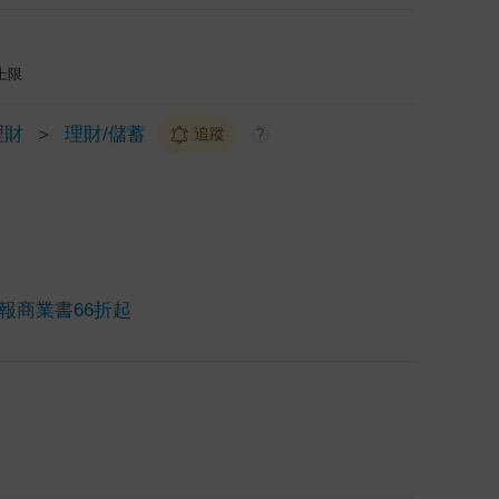
上限
理財
＞
理財/儲蓄
追蹤
?
報商業書66折起