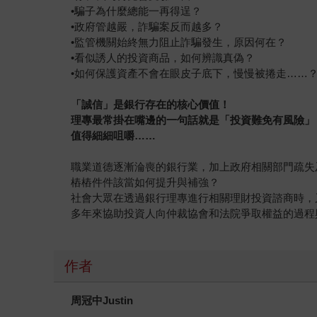
•騙子為什麼總能一再得逞？
•政府管越嚴，詐騙案反而越多？
•監管機關始終無力阻止詐騙發生，原因何在？
•看似誘人的投資商品，如何辨識真偽？
•如何保護資產不會在眼皮子底下，慢慢被捲走……
「誠信」是銀行存在的核心價值！
理專最常掛在嘴邊的一句話就是「投資難免有風險」
值得細細咀嚼……
職業道德逐漸淪喪的銀行業，加上政府相關部門疏失
樁樁件件該當如何提升與補強？
社會大眾在透過銀行理專進行相關理財投資諮商時，
多年來協助投資人向仲裁協會和法院爭取權益的過程
作者
周冠中Justin