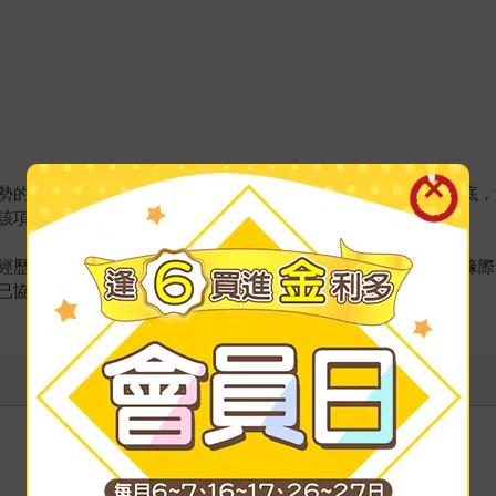
勢的一方為其爭取權益，對於社會上不公不義之事，總愛追根究底，
該項職務及領域的專精者與創新者。
經歷，卻因為獨特的人格特質與對金融商品爭議的用心鑽研，因緣際
已協助數家企業解決爭議、減少損失。