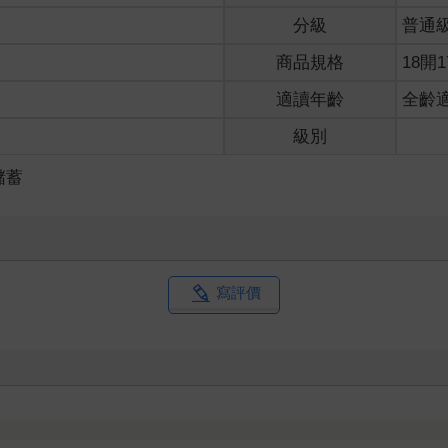
分級
普通
商品規格
18開1
適讀年齡
全齡
級別
儲蓄
寫評價