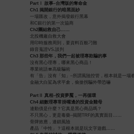
PartⅠ 故事–台灣版的奪命金
Ch1 揭開銀行的暗黑面紗
一場匯改，意外揭發銀行黑幕
和C銀行的第一次協商
Ch2團結救自己……
北投機廠自救大會
用印時服務周到，要資料百般刁難
錄音蒐證VS.談判
Ch3 那些年，我們一起被理專欺騙的事
沒有黑心理專，哪來黑心商品！
專業術語〓高級騙術
有「告」沒有「知」–所謂風險控管，根本就是一場
金融大白鯊為求平倉，偷搶拐騙外帶恐嚇
PartⅡ 真相–投資夢魘，一再循環
Ch4 細數理專常掛嘴邊的投資金雞母
連動債是什麼？它真是黑心商品嗎？
不只黑心，更是毒藥–揭開TRF的真實面目……
骨牌效應，連鎖風險
產品「中性」？這根本就是玩文字遊戲……