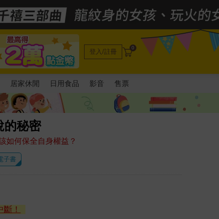
0
登入/註冊
電
居家休閒
日用食品
影音
售票
說的秘密
該如何保全自身權益？
 電子書
中斷！