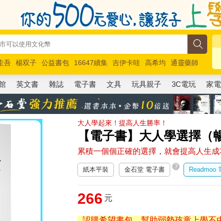
圭吾
楊双子
公益書包
16647續集
吉伊卡哇
高希均
通靈藥師
路邊攤新作
馬斯克
玩具總動員5
超慢跑
館
英文書
雜誌
電子書
文具
玩具親子
3C電玩
家
大人學起來！提高人生勝率！
【電子書】大人學選擇（
累積一個個正確的選擇，就會提高人生成
?
紙本平裝
金石堂 電子書
Readmoo
266
元
認購希望書包，幫助弱勢孩童上學不