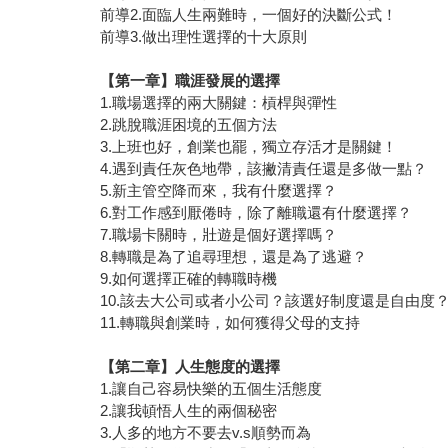
前導2.面臨人生兩難時，一個好的決斷公式！
前導3.做出理性選擇的十大原則
【第一章】職涯發展的選擇
1.職場選擇的兩大關鍵：槓桿與彈性
2.跳脫職涯困境的五個方法
3.上班也好，創業也罷，獨立存活才是關鍵！
4.遇到責任灰色地帶，該撇清責任還是多做一點？
5.新主管空降而來，我有什麼選擇？
6.對工作感到厭倦時，除了離職還有什麼選擇？
7.職場卡關時，壯遊是個好選擇嗎？
8.轉職是為了追尋理想，還是為了逃避？
9.如何選擇正確的轉職時機
10.該去大公司或者小公司？該選好制度還是自由度
11.轉職與創業時，如何獲得父母的支持
【第二章】人生態度的選擇
1.讓自己容易快樂的五個生活態度
2.讓我頓悟人生的兩個秘密
3.人多的地方不要去v.s順勢而為