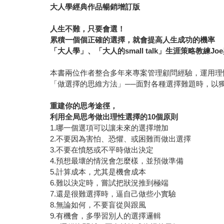
大人學經典作品暢銷增訂版
人生不難，只要會選！
累積一個個正確的選擇，就會提高人生成功的機率
「大人學」、「大人的small talk」生涯策略教練Jo
本書兩位作者整合多年來專案管理顧問經驗，運用理
「做選擇的思維方法」──面對各種選擇難題時，以
重建你的思考途徑，
利用全局思考做出理性選擇的10個原則
1.哪一個選項可以讓未來的選擇增加
2.不要因為害怕、恐懼、或困難而做出選擇
3.不要在憤怒或不平時做出決定
4.預想最壞的情況會怎麼樣，並預做準備
5.計算成本，尤其是機會成本
6.難以決定時，嘗試把狀況推到極端
7.還是很難選擇時，逼自己做些小實驗
8.無論如何，不要盲從與跟風
9.有機會，多學習別人的選擇邏輯