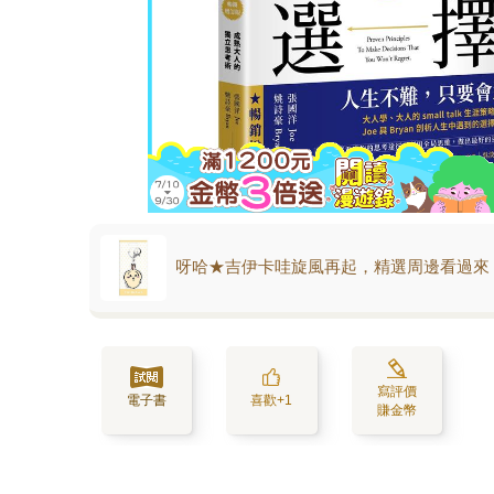
呀哈★吉伊卡哇旋風再起，精選周邊看過來
寫評價
電子書
喜歡+1
賺金幣