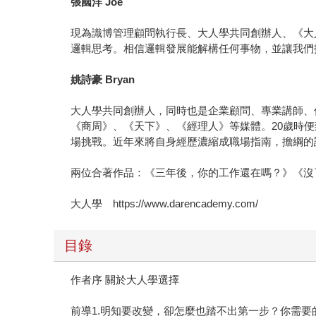
張國洋 Joe
現為識博管理顧問執行長、大人學共同創辦人、《大人
邏輯思考。相信邏輯發展能解構任何事物，並讓我們找
姚詩豪 Bryan
大人學共同創辦人，同時也是企業顧問、專業講師、作家
《商周》、《天下》、《經理人》等媒體。20歲時
場挑戰。近年來將自身經歷濃縮成職場指南，擔綱的
兩位合著作品：《三年後，你的工作還在嗎？》《沒
大人學 https://www.darencademy.com/
目錄
作者序 關於大人學選擇
前導1.明知要改變，卻怎麼也踏不出第一步？你需要