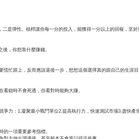
桿，二是彈性。槓桿讓你每一分的投入，能獲得一分以上的回報，至
年之後，你想靠什麼賺錢。
要慌忙跟上，反而應該退後一步，想想這個選擇真的跟自己的生涯目
在看錯時不會死透，但看對時能夠大賺。
爭力：1.凝聚最小戰鬥單位2.提高執行力，快速測試市場3.盡快產
時的一項重要參考指標。
為對方做出調適後，甚至根本不會再記得這件事。