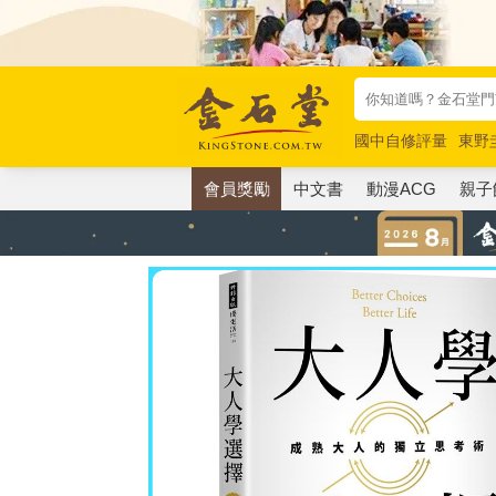
國中自修評量
東野
唯紅花綻放
奧德賽
會員獎勵
中文書
動漫ACG
親子