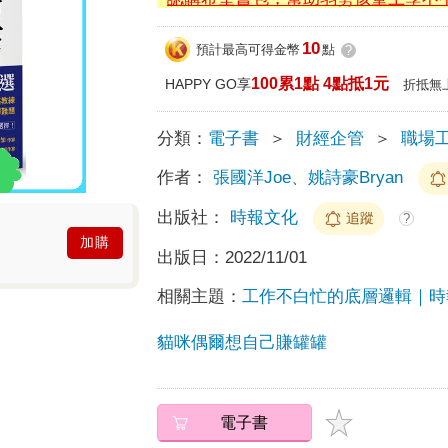
10
預計最高可得金幣
點
?
100累1點 4點抵1元
HAPPY GO享
折抵無
分類：
電子書
＞
財經企管
＞
職場
作者：
張國洋Joe、姚詩豪Bryan
出版社：
時報文化
追蹤
?
加購
出版日：
2022/11/01
相關主題：
工作不白忙的底層邏輯｜時
貓咪偶爾想自己賺罐罐
電子書