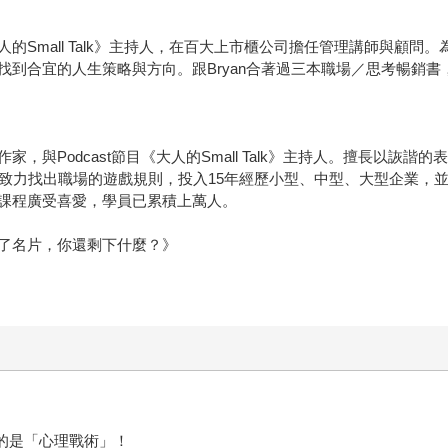
的Small Talk》主持人，在百大上市櫃公司擔任管理講師與顧
到合宜的人生策略與方向。跟Bryan合著過三本職場／思考暢銷書
，與Podcast節目《大人的Small Talk》主持人。擅長以詼
便致力找出職場的遊戲規則，投入15年經歷小型、中型、大型企業，
課程廣受喜愛，學員已累積上萬人。
了名片，你還剩下什麼？》
的是「心理戰術」！