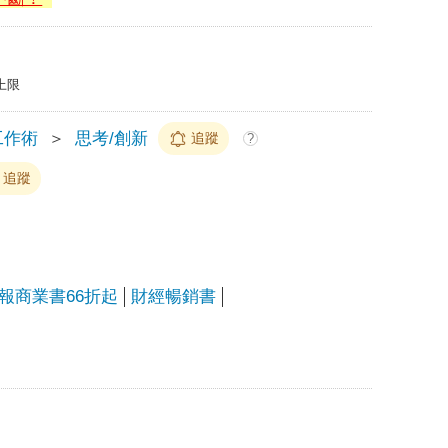
上限
工作術
＞
思考/創新
追蹤
?
追蹤
報商業書66折起
財經暢銷書