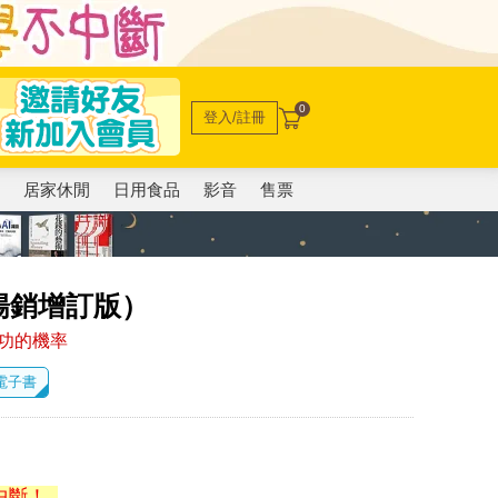
0
登入/註冊
電
居家休閒
日用食品
影音
售票
暢銷增訂版）
功的機率
 電子書
中斷！