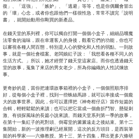
復」、「逞強」、「嫉妒」、「逃避」等等，也是你偶爾會冒出
的「壞」心念，或者你也跟他們一樣很性急，常常不讀完「說明
書」，就開始動用你剛買的新產品。
在錢天堂的系列裡，你可以獨自打開一個個小盒子，細細品嚐魔
法零食的滋味，跟在幸運客人的身後，觀看它們的功能，你也可
以審視各種人間百態，特別是人心的變化和人性的弱點。一則故
事，就是一個社會檔案。老闆娘紅子說：「我想看各種不同人的
生活方式。」所以，她才經營了錢天堂這家店。而你也透過錢天
堂的故事，蒐集了來店的男女老少，所為你編織的人性試煉故
事。
更奇妙的是，當你把連環故事箱裡的小盒子，一個個照順序排
好，從每個小盒子裡，找到一些蛛絲馬跡，就可以串接成一個龐
大的故事世界。因此，你可以選擇把《神奇柑仔店》當作短篇的
合輯，輕輕鬆鬆的來讀；也可以把它當成一個曲折鬥智、懸疑刺
激、有偵探風味的長篇小說來讀。而錢天堂系列第一季的故事，
在第十一集紅子的死對頭、倒霉堂的澱澱遠走之後結束。第十二
集開始，新的一波推理劇已經展開，這次的反方頭目，是西裝筆
挺的科學家——六條教授。第十三、第十四集，釋出更多六條研