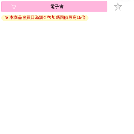
碼』至電子書服務商Readmoo進行兌換。
電子書
退換貨須知：
※ 本商品會員日滿額金幣加碼回饋最高15倍
因版權保護，您在金石堂所購買的電子書僅能以金石堂專屬
的閱讀軟體開啟閱讀，無法以其他閱讀器或直接下載檔案。
依據「消費者保護法」第19條及行政院消費者保護處公告之
「通訊交易解除權合理例外情事適用準則」，非以有形媒介
提供之數位內容或一經提供即為完成之線上服務，經消費者
事先同意始提供。（如：電子書、電子雜誌、下載版軟體、
虛擬商品…等），
不受「網購服務需提供七日鑑賞期」的限
制
。為維護您的權益，建議您先使用「試閱」功能後再付款
購買。