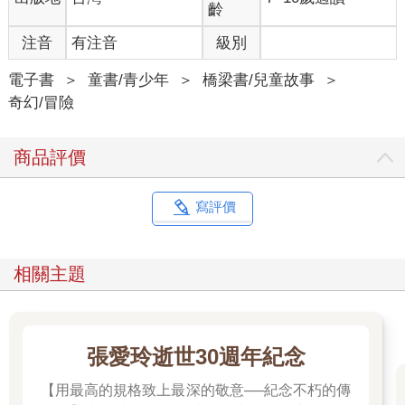
齡
注音
有注音
級別
電子書
＞
童書/青少年
＞
橋梁書/兒童故事
＞
奇幻/冒險
商品評價
寫評價
相關主題
張愛玲逝世30週年紀念
【用最高的規格致上最深的敬意──紀念不朽的傳