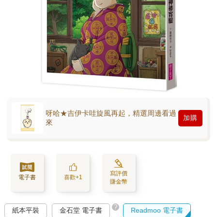
呀哈★吉伊卡哇旋風再起，精選周邊看過
加購
來
寫評價
電子書
喜歡+1
賺金幣
?
紙本平裝
金石堂 電子書
Readmoo 電子書