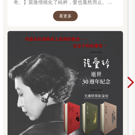
奇。】當激情燒化了純粹，愛也戛然而止。透視
「張派愛情」的經典之作。
看更多