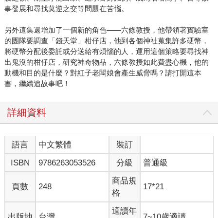
事發展和尋找莫逆之交等問題在苦惱。
另外這集還增加了一個新的角色——六條教授，他帶領著實驗室
的團隊要調查「錢天堂」柑仔店，他到各個神社蒐集許多硬幣，
將硬幣分配後委託或分送給有煩惱的人，運用這個策略要尋找神
出鬼沒的柑仔店，研究神奇物品，六條教授如此費盡心機，他的
動機和目的是什麼？對紅子老闆娘會產生威脅嗎？請打開這本
書，繼續追故事吧！
詳細資料
語言
中文繁體
裝訂
ISBN
9786263053526
分級
普通級
商品規
頁數
248
17*21
格
適讀年
出版地
台灣
7~10歲適讀