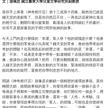
文｜游珮芸 國立臺東大學兒童文學研究所副教授
當你手上捧著《神奇柑仔店》第十三或第十四集，顯然你已經是
錢天堂的老顧客了。但是你仍然忍不住，一再造訪這家神出鬼沒
的柑仔店；翻開印著白髮童顏、氣場逼人的老闆娘紅子的書封，
你等不及窺探書頁的字裡行間所收納的故事。
今天上門的是什麼樣的「幸運」客人呀？他的煩惱是什麼？他會
選擇什麼樣的零食或小玩具呢？錢天堂的零食，會給他帶來如何
奇妙的體驗？在高潮迭起的經歷之後，他得到的是「幸運」？還
是「不幸」？或者是幸運中帶有一點遺憾呢？這樣的期待與想
像，會讓你心跳加快嗎？然而，只要你翻開書頁，就很容易就滑
入錢天堂的世界裡，因為生動的文字述敘、緊湊精彩的情節不僅
能回應你的疑問，還會把你帶到意想不到的地方。
閱讀《神奇柑仔店》就像是在解鎖一個精密的連環故事箱。當你
轉開大鎖，掀開故事箱的蓋子，你發現裡頭還有一個個小盒子，
每個盒子裡都有一個獨立完整的故事。你打開任何一個盒子，裡
頭都裝著令人垂涎的魔法零食，還有一個「人性」大考驗。沒
錯，你會發現故事裡出現的「客人」的煩惱，可能也是你曾經有
過的煩惱，而他們所犯的錯———「貪心」、「虛榮」、「報