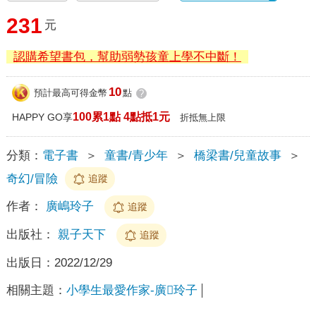
231
元
認購希望書包，幫助弱勢孩童上學不中斷！
10
預計最高可得金幣
點
?
100累1點 4點抵1元
HAPPY GO享
折抵無上限
分類：
電子書
＞
童書/青少年
＞
橋梁書/兒童故事
＞
奇幻/冒險
追蹤
作者：
廣嶋玲子
追蹤
出版社：
親子天下
追蹤
出版日：
2022/12/29
相關主題：
小學生最愛作家-廣玲子