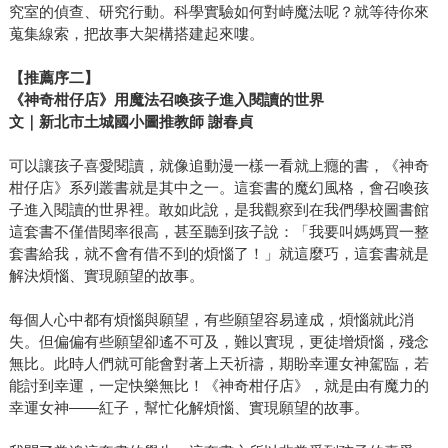
究室的偵查、研究行動。科學實驗如何對峙魔法呢？就等待你來
蒐集線索，把故事大架構搭建起來嘍。
【推薦序二】
《神奇柑仔店》用魔法召喚孩子進入閱讀的世界
文｜新北市土城國小圖推教師 謝春貞
可以讓孩子喜愛閱讀，就像追動漫一樣一看就上癮的書，《神奇
柑仔店》系列叢書就是其中之一。這套書的魔幻風格，會召喚孩
子進入閱讀的世界裡。敢如此說，是我觀察到在我們學校圖書館
這套書不僅借閱率很高，甚至聽到孩子說：「我要叫媽媽買一整
套書給我，就不會有借不到的煩惱了！」就這麼巧，這套書就是
解決煩惱、實現願望的故事。
每個人心中都有煩惱與願望，有些願望容易達成，煩惱就此消
失。但偏偏有些願望卻遙不可及，難以實現，更徒增煩惱，殘念
無比。此時人們就可能會對著上天祈禱，期盼幸運女神駕臨，若
能討到幸運，一定快樂無比！《神奇柑仔店》，就是由有魔力的
幸運女神——紅子，幫忙化解煩惱、實現願望的故事。