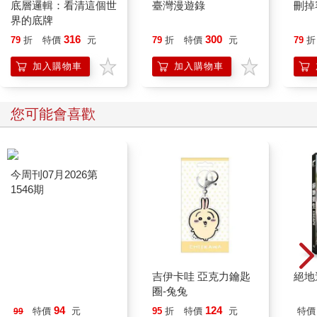
底層邏輯：看清這個世
臺灣漫遊錄
刪掉
界的底牌
316
300
79
折
特價
元
79
折
特價
元
79
折
加入購物車
加入購物車
您可能會喜歡
今周刊07月2026第
吉伊卡哇 亞克力鑰匙
絕地
1546期
圈-兔兔
94
124
特價
元
95
折
特價
元
特價
99