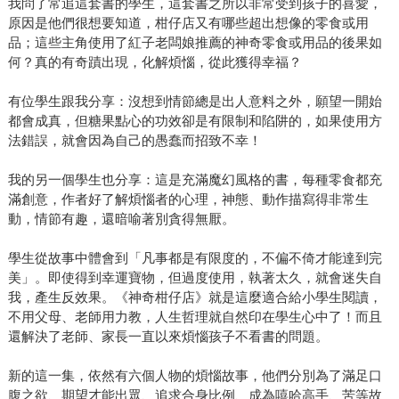
我問了常追這套書的學生，這套書之所以非常受到孩子的喜愛，
原因是他們很想要知道，柑仔店又有哪些超出想像的零食或用
品；這些主角使用了紅子老闆娘推薦的神奇零食或用品的後果如
何？真的有奇蹟出現，化解煩惱，從此獲得幸福？
有位學生跟我分享：沒想到情節總是出人意料之外，願望一開始
都會成真，但糖果點心的功效卻是有限制和陷阱的，如果使用方
法錯誤，就會因為自己的愚蠢而招致不幸！
我的另一個學生也分享：這是充滿魔幻風格的書，每種零食都充
滿創意，作者好了解煩惱者的心理，神態、動作描寫得非常生
動，情節有趣，還暗喻著別貪得無厭。
學生從故事中體會到「凡事都是有限度的，不偏不倚才能達到完
美」。即使得到幸運寶物，但過度使用，執著太久，就會迷失自
我，產生反效果。《神奇柑仔店》就是這麼適合給小學生閱讀，
不用父母、老師用力教，人生哲理就自然印在學生心中了！而且
還解決了老師、家長一直以來煩惱孩子不看書的問題。
新的這一集，依然有六個人物的煩惱故事，他們分別為了滿足口
腹之欲、期望才能出眾、追求合身比例、成為嘻哈高手、苦等故