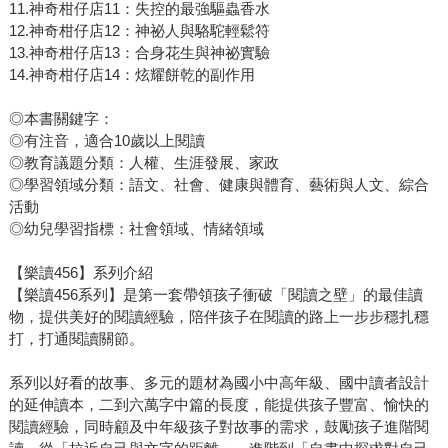
11.神奇柑仔店11：失控的最強驅蟲香水
12.神奇柑仔店12：神祕人與駱駝輕鬆符
13.神奇柑仔店13：合身花生與神祕實驗
14.神奇柑仔店14：炫耀餅乾的副作用
◎本書關鍵字：
◎有注音，適合10歲以上閱讀
◎教育議題分類：人權、生涯發展、家政
◎學習領域分類：語文、社會、健康與體育、藝術與人文、綜合
活動
◎幼兒學習指標：社會領域、情緒領域
【樂讀456】系列介紹
【樂讀456系列】是第一套帶領孩子衝破「閱讀之壁」的最佳讀
物，提供美好的閱讀經驗，陪伴孩子在閱讀的路上一步步穩扎穩
打，打通閱讀關節。
系列以好看的故事、多元的題材為國小中高年級、國中讀者設計
的延伸讀本，二到六萬字中篇的長度，能提供孩子豐富、愉快的
閱讀經驗，同時顧及中年級孩子對故事的需求，鼓勵孩子進階閱