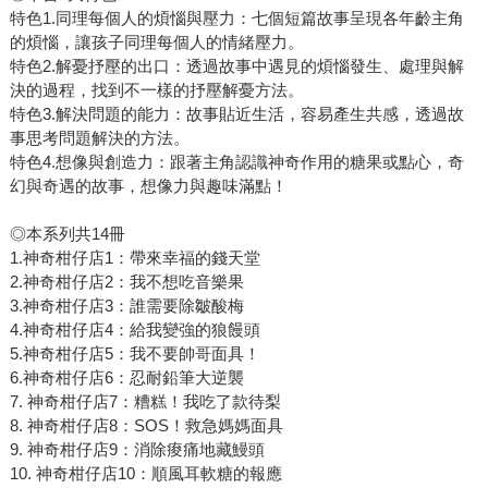
特色1.同理每個人的煩惱與壓力：七個短篇故事呈現各年齡主角
的煩惱，讓孩子同理每個人的情緒壓力。
特色2.解憂抒壓的出口：透過故事中遇見的煩惱發生、處理與解
決的過程，找到不一樣的抒壓解憂方法。
特色3.解決問題的能力：故事貼近生活，容易產生共感，透過故
事思考問題解決的方法。
特色4.想像與創造力：跟著主角認識神奇作用的糖果或點心，奇
幻與奇遇的故事，想像力與趣味滿點！
◎本系列共14冊
1.神奇柑仔店1：帶來幸福的錢天堂
2.神奇柑仔店2：我不想吃音樂果
3.神奇柑仔店3：誰需要除皺酸梅
4.神奇柑仔店4：給我變強的狼饅頭
5.神奇柑仔店5：我不要帥哥面具！
6.神奇柑仔店6：忍耐鉛筆大逆襲
7. 神奇柑仔店7：糟糕！我吃了款待梨
8. 神奇柑仔店8：SOS！救急媽媽面具
9. 神奇柑仔店9：消除痠痛地藏鰻頭
10. 神奇柑仔店10：順風耳軟糖的報應