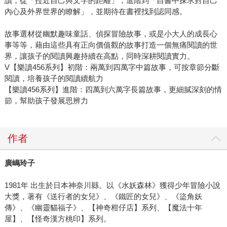
讀，從「拉近自己與文字的距離」，進階到「自書中探求對自己
內心及外界世界的瞭解」，並期待在書裡找到認同感。
故事選材從幽默趣味童話、偵探冒險故事，或是小大人的成長心
事等等，藉由這些具有正向價值觀的故事打造一個無痛閱讀的世
界，讓孩子的閱讀興趣持續在高點，同時深耕閱讀實力。
V【樂讀456系列】初階：兩萬到四萬字中篇故事，可按章節分斷
閱讀，培養孩子的閱讀續航力
【樂讀456系列】進階：四萬到六萬字長篇故事，更細膩深刻的情
節，幫助孩子發展思辨力
作者
廣嶋玲子
1981年 出生於日本神奈川縣。以《水妖森林》獲得少年冒險小說
大獎，著有《送行者的女兒》、《鐵匠的女兒》、《盜角妖
傳》、《幽靈貓福子》、【神奇柑仔店】系列、【魔法十年
屋】、【怪奇漢方桃印】系列。