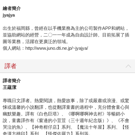
繪者簡介
jyajya
出生於福岡縣，曾經在以手機業務為主的公司製作APP和網站，
並協助網站的經營，二〇一一年成為自由設計師。目前拓展了插
圖等業務，活躍在更廣泛的領域。
個人網站：http://www.juno.dti.ne.jp/~jyajya/
譯者
譯者簡介
王蘊潔
專職日文譯者。熱愛閱讀，熱愛故事，除了或嚴肅或浪漫、或驚
悚或溫馨的小說翻譯，也從翻譯童書的過程中，充分體會童心與
幽默樂趣。譯有《白色巨塔》、《哪啊哪啊神去村》等暢銷小
說，童書譯作有《窗邊的小荳荳（三十週年紀念版）》、《不會
哭泣的魚》、【神奇柑仔店】系列、【魔法十年屋】系列、【怪
奇漢方桃印】系列、【怪傑佐羅力】系列等。