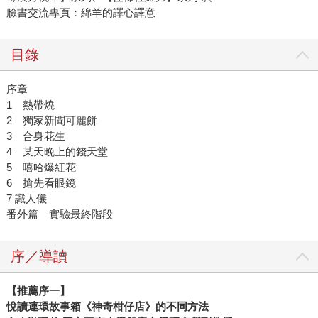
臉書交流專頁：綿羊的譯心譯意
目錄
序章
1 熱帶燒
2 獨家新聞可麗餅
3 合身花生
4 某天晚上的錢天堂
5 嘻哈爆紅花
6 搶先看眼鏡
7 識人儀
番外篇 實驗最終階段
序／導讀
【推薦序一】
悅讀連環故事箱《神奇柑仔店》的不同方法