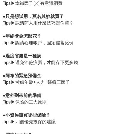
Tips▶拿鐵因子 ╳ 有意識消費
●
只是想試用，莫名其妙就買了
Tips▶認清商人用什麼技巧讓你買？
●
年終獎金怎麼花？
Tips▶認清心理帳戶，固定儲蓄比例
●
過度省錢是一種病
Tips▶避免節儉疲勞，才能存下更多錢
●
阿布的緊急預備金
Tips▶考慮年齡+人力+醫療三因子
●
意外到來前的準備
Tips▶保險的三大原則
●
小資族
該買哪些保險？
Tips▶四個優先投保的建議