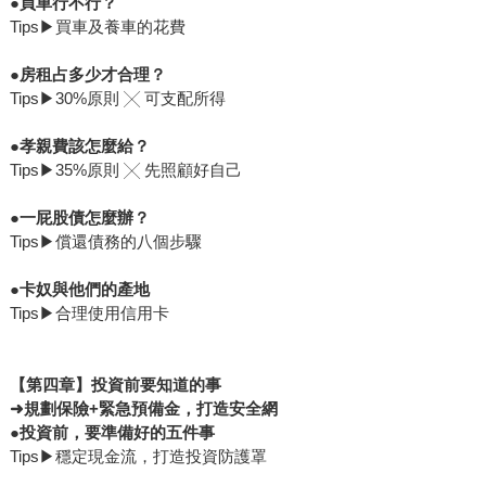
●
買車行不行？
Tips▶買車及養車的花費
●
房租占多少才合理？
Tips▶30%原則 ╳ 可支配所得
●
孝親費該怎麼給？
Tips▶35%原則 ╳ 先照顧好自己
●
一屁股債怎麼辦？
Tips▶償還債務的八個步驟
●
卡奴與他們的產地
Tips▶合理使用信用卡
【第四章】投資前要知道的事
➜
規劃保險+緊急預備金，打造安全網
●
投資前，要準備好的五件事
Tips▶穩定現金流，打造投資防護罩