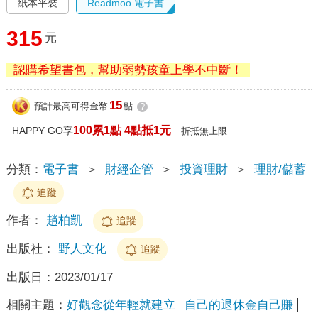
紙本平裝
Readmoo 電子書
315
元
認購希望書包，幫助弱勢孩童上學不中斷！
15
預計最高可得金幣
點
?
100累1點 4點抵1元
HAPPY GO享
折抵無上限
分類：
電子書
＞
財經企管
＞
投資理財
＞
理財/儲蓄
追蹤
作者：
趙柏凱
追蹤
出版社：
野人文化
追蹤
出版日：
2023/01/17
相關主題：
好觀念從年輕就建立
自己的退休金自己賺