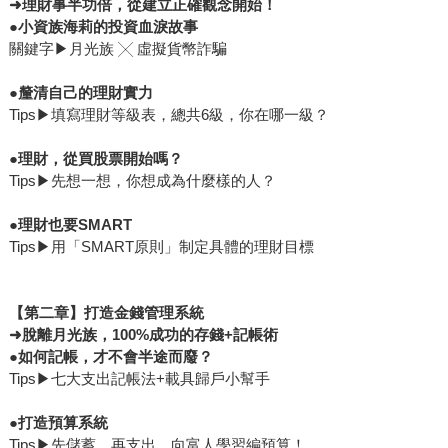
➜
理財事半功倍，從建立正確觀念開始！
●
小資族海莉的投資血淚故事
關鍵字▶月光族 ╳ 虛擬貨幣詐騙
●
釐清自己的理財實力
Tips▶填寫理財等級表，總共6級，你在哪一級？
●
理財，從買股票開始嗎？
Tips▶先想一想，你想成為什麼樣的人？
●
理財也要SMART
Tips▶用「SMART原則」制定具體的理財目標
【第二章】打造金錢管理系統
➜
脫離月光族，100%成功的存錢+記帳術
●
如何
記帳，才不會半途而廢？
Tips▶七大支出記帳法+載具歸戶小幫手
●
打造預算系統
Tips▶先儲蓄，再支出，向富人學習編預算！