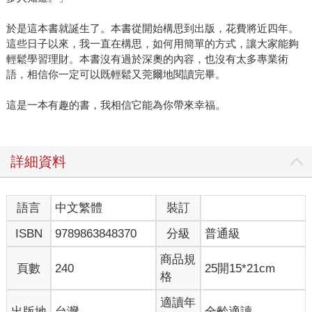
於是這本書就誕生了。本書從開始構思到出版，花費將近四年。
這些日子以來，我一直在構思，如何用簡單的方式，讓大家能夠
輕鬆學習理財。本書沒有過於深奧的內容，也沒有太多專業術
語，相信你一定可以既輕鬆又莞爾地閱讀完畢。
這是一本有趣的書，我相信它能為你帶來幸福。
詳細資料
語言
中文繁體
裝訂
ISBN
9789863848370
分級
普通級
商品規
頁數
240
25開15*21cm
格
適讀年
出版地
台灣
全齡適讀