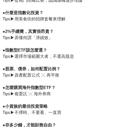
Tips▶從戰鬥陀螺比賽，認識隨機漫步理論
●
什麼是指數化投資？
Tips▶用美食街的招牌套餐來理解
●
2%
手續費，其實很昂貴？
Tips▶弄懂何謂「淨績效」
●
指數型ETF該怎麼選？
Tips▶選擇市場範圍大者，不選高股息
●
股票、債券，如何配置比例？
Tips▶資產配置公式 ╳ 再平衡
●
怎麼購買海外指數型ETF？
Tips▶複委託 ╳ 海外券商
●
小資族的最佳投資策略
Tips▶不擇時、不要看、一直買
●
存多少錢，才能財務自由？