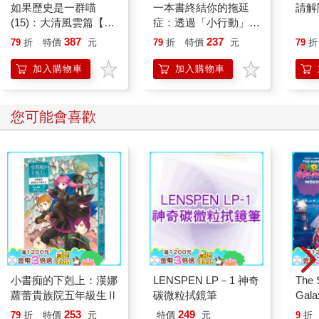
如果歷史是一群喵
一本書終結你的拖延
請解
(15)：大清風雲篇【萌
症：透過「小行動」打
貓漫畫學歷史】
開大腦的行動開關，懶
387
237
79
折
特價
元
79
折
特價
元
79
折
人也能變身「行動派」
的37個科學方法
加入購物車
加入購物車
您可能會喜歡
小書痴的下剋上：漢娜
LENSPEN LP－1 神奇
The 
蘿蕾貴族院五年級生Ⅱ
碳微粒拭鏡筆
Gala
Peac
253
249
79
折
特價
元
特價
元
9
折