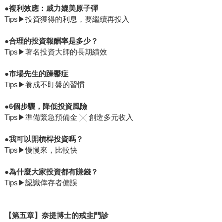
●
複利效應：威力媲美原子彈
Tips▶投資獲得的利息，要繼續再投入
●
合理的投資報酬率是多少？
Tips▶著名投資大師的長期績效
●
市場先生的躁鬱症
Tips▶養成不盯盤的習慣
●
6
個步驟，降低投資風險
Tips▶準備緊急預備金 ╳ 創造多元收入
●
我可以開槓桿投資嗎？
Tips▶慢慢來，比較快
●
為什麼大家投資都有賺錢？
Tips▶認識倖存者偏誤
【第五章】奈提博士的戒韭門診