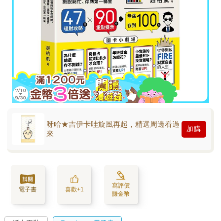
呀哈★吉伊卡哇旋風再起，精選周邊看過
加購
來
寫評價
電子書
喜歡+1
賺金幣