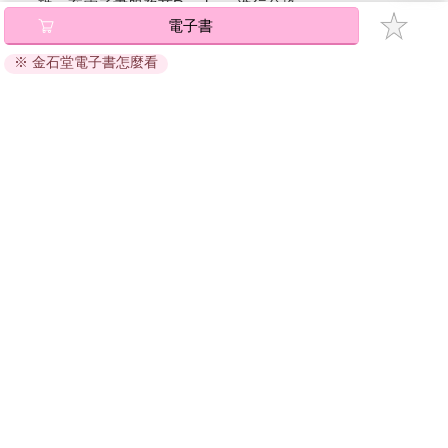
碼』至電子書服務商Readmoo進行兌換。
電子書
退換貨須知：
※ 金石堂電子書怎麼看
因版權保護，您在金石堂所購買的電子書僅能以金石堂專屬
的閱讀軟體開啟閱讀，無法以其他閱讀器或直接下載檔案。
依據「消費者保護法」第19條及行政院消費者保護處公告之
「通訊交易解除權合理例外情事適用準則」，非以有形媒介
提供之數位內容或一經提供即為完成之線上服務，經消費者
事先同意始提供。（如：電子書、電子雜誌、下載版軟體、
虛擬商品…等），
不受「網購服務需提供七日鑑賞期」的限
制
。為維護您的權益，建議您先使用「試閱」功能後再付款
購買。