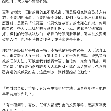
始理財，就永遠不會變有錢。
更準確地說，理財的目的並不是致富，而是要避免讓自己落入貧
窮，不要總想著贏，而要想著不能輸。我們之所以把理財看得這
麼困難，是因為「想要贏，想要快速致富」的念頭在作祟。你可
能看過一些人，上班的時候偷偷盯盤，下班之後花時間研究數
據，獲利的時候飄飄欲仙，虧損的時候滿肚牢騷。這些被投資綁
架的人們，也許有時投資獲利，卻時常失去幸褔。
理財的最終目的是獲得幸福，幸福就是好好度過每一天，認真工
作，跟喜歡的人在一起。在這本書中，有一系列簡單、成熟又有
效的理財方法，可以讓我們獲得幸福，相信你一定會有興趣。可
惜的是，我發現仍然有許多人因為理財不慎而落入貧窮，包含自
己身邊的親戚及好友，這些刺激，讓我開始起心動念：
「理財教育如此重要，有沒有更簡單的方法，讓更多年輕人能夠
早點開始學習呢？」
「有一種簡單、有效、任何人都能學會的投資策略，應該要讓更
多人知道。」