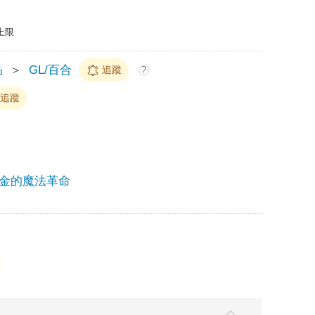
上限
品
＞
GL/百合
追蹤
?
追蹤
金的魔法革命