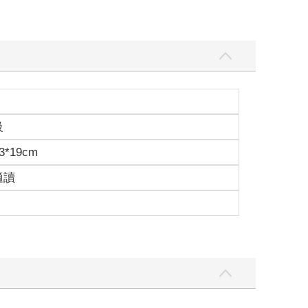
級
3*19cm
適讀