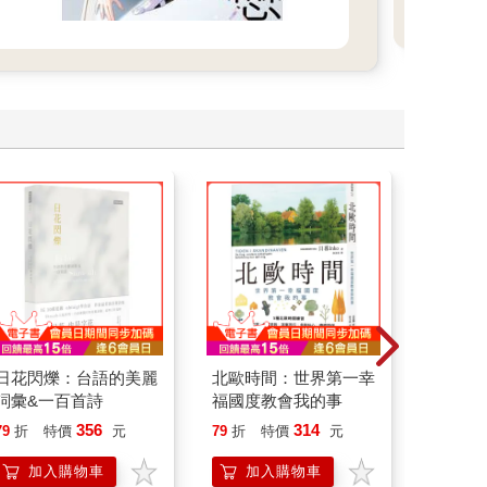
日花閃爍：台語的美麗
北歐時間：世界第一幸
為怪談點
詞彙&一百首詩
福國度教會我的事
356
314
79
折
特價
元
79
折
特價
元
79
折
加入購物車
加入購物車
加