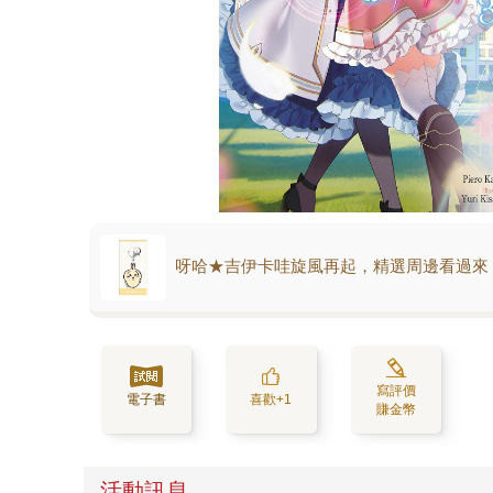
呀哈★吉伊卡哇旋風再起，精選周邊看過來
寫評價
電子書
喜歡+1
賺金幣
活動訊息