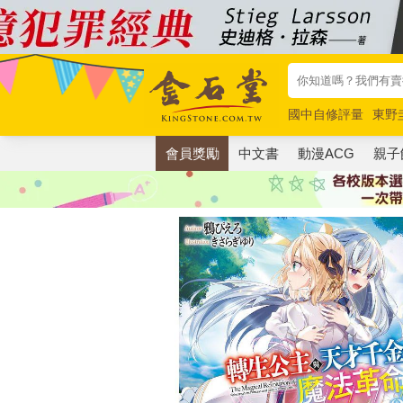
國中自修評量
東野
唯紅花綻放
奧德賽
會員獎勵
中文書
動漫ACG
親子