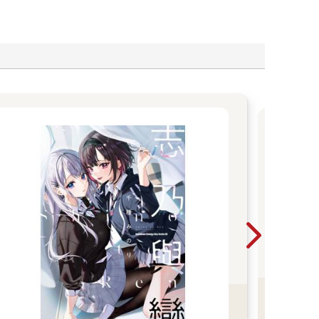
【
難以
危險的
還願
是
事。