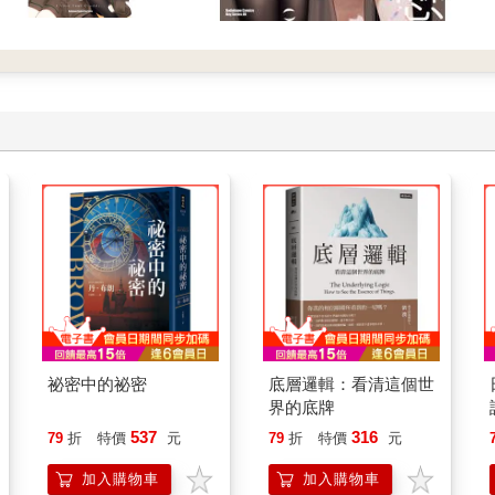
祕密中的祕密
底層邏輯：看清這個世
界的底牌
537
316
79
折
特價
元
79
折
特價
元
加入購物車
加入購物車