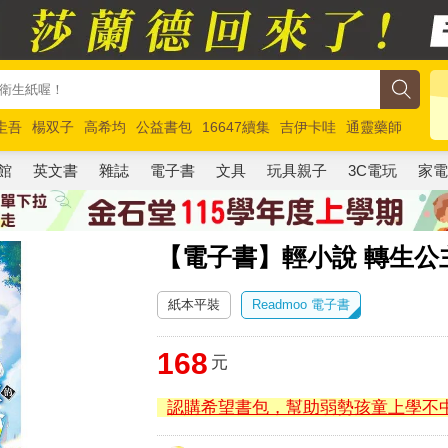
圭吾
楊双子
高希均
公益書包
16647續集
吉伊卡哇
通靈藥師
路邊攤新作
馬斯克
玩具總動員5
超慢跑
館
英文書
雜誌
電子書
文具
玩具親子
3C電玩
家
【電子書】輕小說 轉生公主
紙本平裝
Readmoo 電子書
168
元
認購希望書包，幫助弱勢孩童上學不