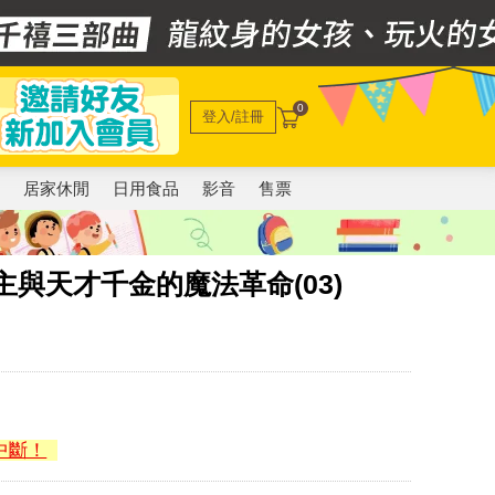
0
登入/註冊
電
居家休閒
日用食品
影音
售票
與天才千金的魔法革命(03)
中斷！