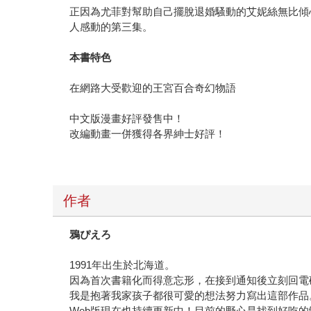
正因為尤菲對幫助自己擺脫退婚騷動的艾妮絲無比傾
人感動的第三集。
本書特色
在網路大受歡迎的王宮百合奇幻物語
中文版漫畫好評發售中！
改編動畫一併獲得各界紳士好評！
作者
鴉ぴえろ
1991年出生於北海道。
因為首次書籍化而得意忘形，在接到通知後立刻回電
我是抱著我家孩子都很可愛的想法努力寫出這部作品
Web版現在也持續更新中！目前的野心是找到好吃的