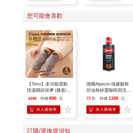
您可能會喜歡
【Timo】多功能震動
德國Alpecin-強健髮根
恆溫關節按摩 (膝蓋/
控油無矽靈咖啡因洗髮
肩/手肘通用) 無線充電
凝露375ml/瓶-C1強健
690
1169
特價
元
73
折
特價
元
2190
加熱護膝 智能震動護
髮根(護髮洗髮精/男士
膝熱敷【雙入組】
調理頭皮洗髮液/0矽靈
加入購物車
加入購物車
滋潤洗頭髮水/一般髮
質適用)
訂購/退換貨須知