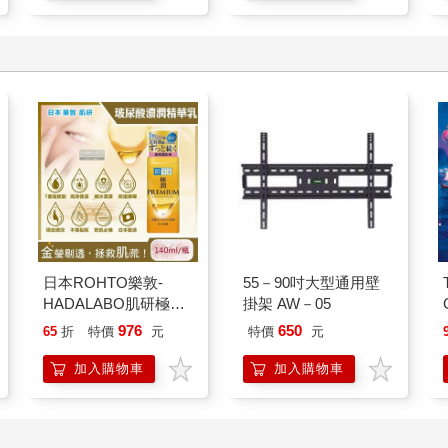
日本ROHTO樂敦-
55－90吋大型通用壁
HADALABO肌研極潤
掛架 AW－05
金緻7重玻尿酸高效保
976
650
65
折
特價
元
特價
元
濕潤澤特濃精華乳液
140ml/金瓶(Premium
加入購物車
加入購物車
臉部肌膚護理乳霜,素
顏保養乾肌水凝乳)