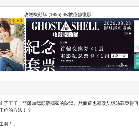
 (1995) 4K數位修復版
止了王子．亞爾加德顛覆國家的陰謀。然而這也導致艾妮絲菲亞得再
王位的方法！？
主啊！」