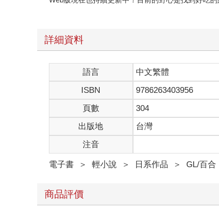
詳細資料
語言
中文繁體
ISBN
9786263403956
頁數
304
出版地
台灣
注音
電子書
＞
輕小說
＞
日系作品
＞
GL/百合
商品評價