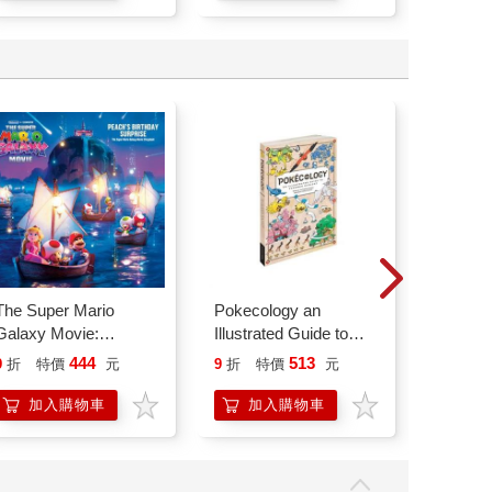
The Super Mario
Pokecology an
Forbidd
Galaxy Movie:
Illustrated Guide to
Peach`s Birthday
Pokemon Ecology
444
513
9
折
特價
元
9
折
特價
元
9
折
特
Surprise: The Super
(Pokemon Pikachu
Mario Galaxy Movie
Press)
加入購物車
加入購物車
立
Storybook