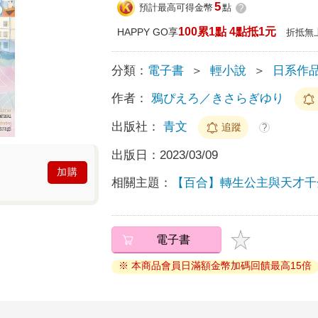
5
預計最高可得金幣
點
?
100累1點 4點抵1元
HAPPY GO享
折抵無
分類：
電子書
＞
輕小說
＞
日系作
作者：
鴉ぴえろ／きさらぎゆり
出版社：
青文
追蹤
?
出版日：
2023/03/09
加購
相關主題：
【百合】轉生公主與天才千
電子書
※ 本商品會員日滿額金幣加碼回饋最高15倍