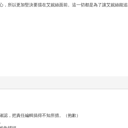
心，所以更加堅決要擋在艾妮絲面前。這一切都是為了讓艾妮絲能追
確認，把責任編輯搞得不知所措。（抱歉）
。
鮪魚罐頭。