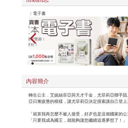
子書
攻殼機動隊
內容簡介
轉生公主．艾妮絲菲亞與天才千金．尤菲莉亞聯手阻
亞日漸疲憊的模樣，讓尤菲莉亞決定摸索讓自己登上
「就算我再怎麼不被人接受，好歹也是這個國家的公
「只要我成為國王，就能夠讓您繼續追逐夢想了！」