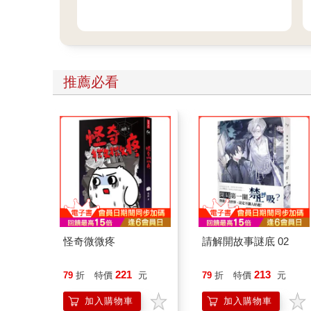
推薦必看
怪奇微微疼
請解開故事謎底 02
221
213
79
折
特價
元
79
折
特價
元
加入購物車
加入購物車