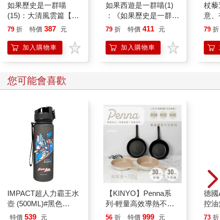
如果歷史是一群喵
如果西遊是一群喵(1)
杖藜
(15)：大清風雲篇【萌
：《如果歷史是一群
意、
貓漫畫學歷史】
喵》作者最新力作，附
恭談
387
411
79
折
特價
元
79
折
特價
元
79
折
【首卷特典】拉頁
想
加入購物車
加入購物車
您可能會喜歡
IMPACT超人力霸王水
【KINYO】Penna系
德國A
壺 (500ML)#黑色
列-輕量高效導熱不沾
控油
IMUTB01BK
平煎鍋30cm
凝露3
539
999
特價
元
56
折
特價
元
73
折