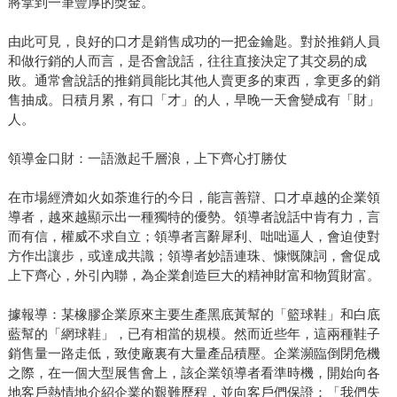
將拿到一筆豐厚的獎金。
由此可見，良好的口才是銷售成功的一把金鑰匙。對於推銷人員
和做行銷的人而言，是否會說話，往往直接決定了其交易的成
敗。通常會說話的推銷員能比其他人賣更多的東西，拿更多的銷
售抽成。日積月累，有口「才」的人，早晚一天會變成有「財」
人。
領導金口財：一語激起千層浪，上下齊心打勝仗
在市場經濟如火如荼進行的今日，能言善辯、口才卓越的企業領
導者，越來越顯示出一種獨特的優勢。領導者說話中肯有力，言
而有信，權威不求自立；領導者言辭犀利、咄咄逼人，會迫使對
方作出讓步，或達成共識；領導者妙語連珠、慷慨陳詞，會促成
上下齊心，外引內聯，為企業創造巨大的精神財富和物質財富。
據報導：某橡膠企業原來主要生產黑底黃幫的「籃球鞋」和白底
藍幫的「網球鞋」，已有相當的規模。然而近些年，這兩種鞋子
銷售量一路走低，致使廠裏有大量產品積壓。企業瀕臨倒閉危機
之際，在一個大型展售會上，該企業領導者看準時機，開始向各
地客戶熱情地介紹企業的艱難歷程，並向客戶們保證：「我們失