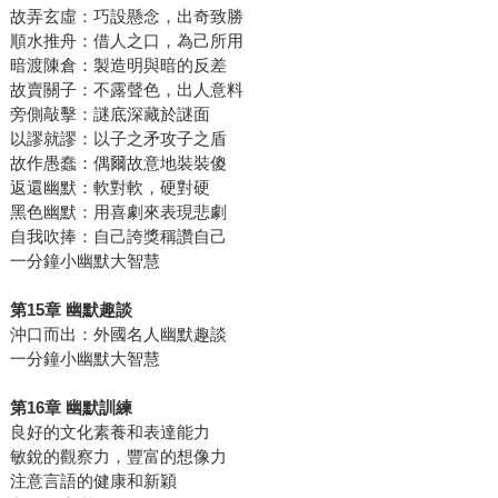
故弄玄虛：巧設懸念，出奇致勝
順水推舟：借人之口，為己所用
暗渡陳倉：製造明與暗的反差
故賣關子：不露聲色，出人意料
旁側敲擊：謎底深藏於謎面
以謬就謬：以子之矛攻子之盾
故作愚蠢：偶爾故意地裝裝傻
返還幽默：軟對軟，硬對硬
黑色幽默：用喜劇來表現悲劇
自我吹捧：自己誇獎稱讚自己
一分鐘小幽默大智慧
第15章 幽默趣談
沖口而出：外國名人幽默趣談
一分鐘小幽默大智慧
第16章 幽默訓練
良好的文化素養和表達能力
敏銳的觀察力，豐富的想像力
注意言語的健康和新穎