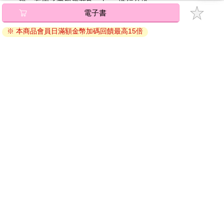
碼』至電子書服務商Readmoo進行兌換。
電子書
退換貨須知：
※ 本商品會員日滿額金幣加碼回饋最高15倍
因版權保護，您在金石堂所購買的電子書僅能以金石堂專屬
的閱讀軟體開啟閱讀，無法以其他閱讀器或直接下載檔案。
依據「消費者保護法」第19條及行政院消費者保護處公告之
「通訊交易解除權合理例外情事適用準則」，非以有形媒介
提供之數位內容或一經提供即為完成之線上服務，經消費者
事先同意始提供。（如：電子書、電子雜誌、下載版軟體、
虛擬商品…等），
不受「網購服務需提供七日鑑賞期」的限
制
。為維護您的權益，建議您先使用「試閱」功能後再付款
購買。