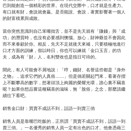
巴則能創造一個精彩的世界。在現代交際中，口才就是生產力。
有口就有財，會說就會贏。是否能說、會說，著實影響著一個人
的財富積累與成敗。
當你突然意識到自己笨嘴拙舌，並不是先天就有「賺錢」與「成
功」的潛質時，也沒有必要感到懊惱。放心，財神爺並不會因此
而不來眷顧於你。相反，先天不足就後天來補，只要積極地進行
口才方面的訓練，假以時日，你也可以練就「金口玉言」的功
夫，成為有「財」人，名利雙收也是指日可待的。
聞此，有人可能會不屑地說：「哼，錢財、名譽這些都是『身外
之物』，追求它們的人真俗……」但是倘若關起門來，看著存摺
上不斷攀高的數字，想著頭頂上絢麗的榮耀光環，誰心裏不竊喜
呢？如果你想品嘗這種竊喜的滋味，無「脫俗」之念，那麼請繼
續往下看吧。
銷售金口財：買賣不成話不到，話語一到賣三俏
銷售人員是靠嘴巴吃飯的，正所謂「買賣不成話不到，話語一到
賣三俏。」一名優秀的銷售人員一定有出色的口才。他會憑藉三