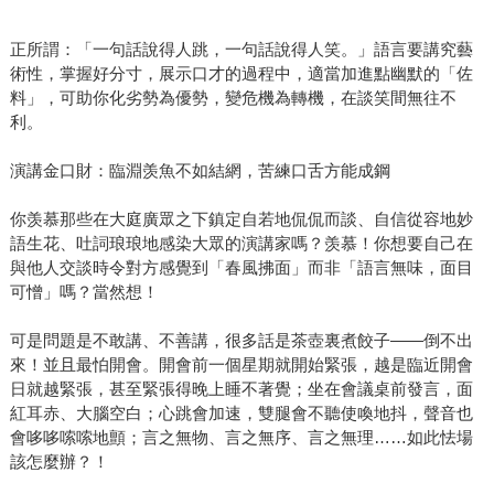
正所謂：「一句話說得人跳，一句話說得人笑。」語言要講究藝
術性，掌握好分寸，展示口才的過程中，適當加進點幽默的「佐
料」，可助你化劣勢為優勢，變危機為轉機，在談笑間無往不
利。
演講金口財：臨淵羡魚不如結網，苦練口舌方能成鋼
你羡慕那些在大庭廣眾之下鎮定自若地侃侃而談、自信從容地妙
語生花、吐詞琅琅地感染大眾的演講家嗎？羡慕！你想要自己在
與他人交談時令對方感覺到「春風拂面」而非「語言無味，面目
可憎」嗎？當然想！
可是問題是不敢講、不善講，很多話是茶壺裏煮餃子——倒不出
來！並且最怕開會。開會前一個星期就開始緊張，越是臨近開會
日就越緊張，甚至緊張得晚上睡不著覺；坐在會議桌前發言，面
紅耳赤、大腦空白；心跳會加速，雙腿會不聽使喚地抖，聲音也
會哆哆嗦嗦地顫；言之無物、言之無序、言之無理……如此怯場
該怎麼辦？！