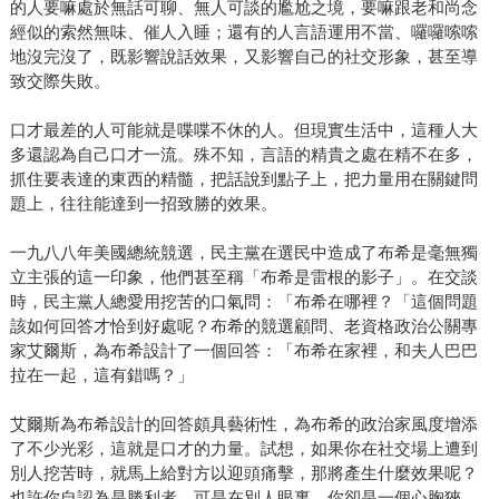
的人要嘛處於無話可聊、無人可談的尷尬之境，要嘛跟老和尚念
經似的索然無味、催人入睡；還有的人言語運用不當、囉囉嗦嗦
地沒完沒了，既影響說話效果，又影響自己的社交形象，甚至導
致交際失敗。
口才最差的人可能就是喋喋不休的人。但現實生活中，這種人大
多還認為自己口才一流。殊不知，言語的精貴之處在精不在多，
抓住要表達的東西的精髓，把話說到點子上，把力量用在關鍵問
題上，往往能達到一招致勝的效果。
一九八八年美國總統競選，民主黨在選民中造成了布希是毫無獨
立主張的這一印象，他們甚至稱「布希是雷根的影子」。在交談
時，民主黨人總愛用挖苦的口氣問：「布希在哪裡？「這個問題
該如何回答才恰到好處呢？布希的競選顧問、老資格政治公關專
家艾爾斯，為布希設計了一個回答：「布希在家裡，和夫人巴巴
拉在一起，這有錯嗎？」
艾爾斯為布希設計的回答頗具藝術性，為布希的政治家風度增添
了不少光彩，這就是口才的力量。試想，如果你在社交場上遭到
別人挖苦時，就馬上給對方以迎頭痛擊，那將產生什麼效果呢？
也許你自認為是勝利者，可是在別人眼裏，你卻是一個心胸狹