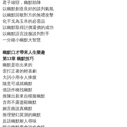
君子雄辯，幽默助陣
以幽默創造良好的談判氣氛
以幽默回敬對方的無禮攻擊
化干戈為玉帛的必需品
以幽默取得討價還價的成功
以幽默語言說服談判對手
一分鐘小幽默大智慧
幽默口才帶來人生樂趣
第13章 幽默技巧
幽默是吹出來的
歪打正著的輕喜劇
大詞小用令人捧腹
隨意可成就幽默
借語作橋找幽默
推陳出新來自模擬幽默
含而不露盡顯幽默
婉言曲說真幽默
推理變幻莫測的幽默
反語幽默耐人尋味