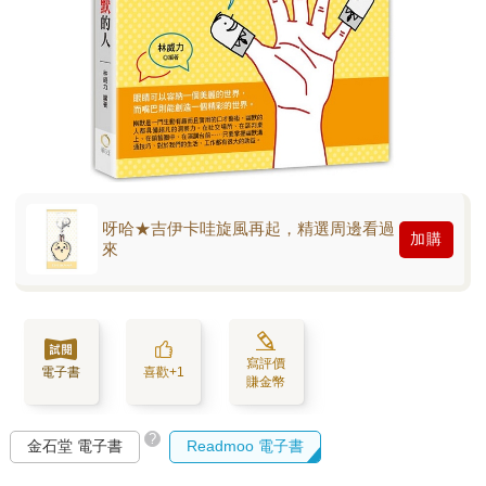
呀哈★吉伊卡哇旋風再起，精選周邊看過
加購
來
寫評價
電子書
喜歡+1
賺金幣
?
金石堂 電子書
Readmoo 電子書