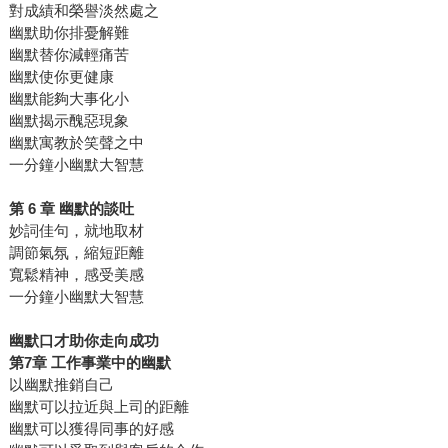
對成績和榮譽淡然處之
幽默助你排憂解難
幽默替你減輕痛苦
幽默使你更健康
幽默能夠大事化小
幽默揭示醜惡現象
幽默寓教於笑聲之中
一分鐘小幽默大智慧
第 6 章 幽默的談吐
妙詞佳句，就地取材
調節氣氛，縮短距離
寬鬆精神，感受美感
一分鐘小幽默大智慧
幽默口才助你走向成功
第7章 工作事業中的幽默
以幽默推銷自己
幽默可以拉近與上司的距離
幽默可以獲得同事的好感