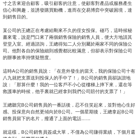
寸之舌來迎合顧客，吸引顧客的注意，使顧客對產品或服務產生
信心和興趣，並誘發購買動機，進而在交易博弈中突破困境，達
到銷售目的。
某公司的王總正在考慮給剛來不久的侄女投保。碰巧，這時候秘
書來電，說是門口來了兩個銷售保險的銷售人員，便大方地請其
登堂入室。經過諮詢，王總得知二人分別屬於兩家不同的保險公
司。他對各自的保險細則感覺都比較滿意，但卻表示對保險公司
的辦事效率持懷疑態度。
這時A公司的銷售員說：「在意外發生的當天，我的保險公司十有
八九就把支票送到投保人的手中了！」B公司的銷售員卻詼諧地
說：「那算什麼！我的一位客戶不小心從樓梯上摔下來，還在等
救護車的時候，他手裏就已經拿到我們公司賠付的支票了！」
王總聽完B公司銷售員的一番話後，忍不住笑起來，並對他心生好
感。投保意向自然更傾向於B公司。一個星期後，王總拿起B公司
銷售員留下的名片，撥通了上面的電話……
就這樣，B公司銷售員簽成大單，不僅為公司賺得業績，下個月還