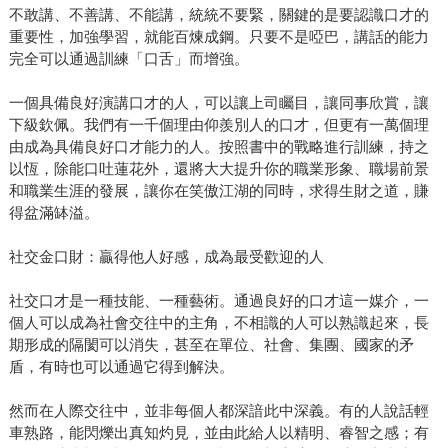
不敢講、不善講、不能講，統統不要緊，關鍵的是要認識口才的
重要性，加強學習，就能百煉成鋼。只要不是啞巴，講話的能力
完全可以通過訓練「口舌」而增強。
一個具備良好演講口才的人，可以讓上司矚目，讓同事欣賞，讓
下級欽佩。我們有一千個理由仰羨別人的口才，但更有一萬個理
由成為具備良好口才能力的人。按照書中的戰略進行訓練，持之
以恆，除能口吐蓮花外，還將大大提升你的職業形象、職場前景
和職業生涯的發展，讓你在笑傲江湖的同時，求得生財之道，賺
得盆滿缽溢。
社交金口財：贏得他人好感，成為最受歡迎的人
社交口才是一種技能、一種藝術。通過良好的口才這一媒介，一
個人可以成為社會交往中的主角，不相識的人可以熟識起來，長
期形成的隔閡可以消失，甚至在單位、社會、集團、國家的矛
盾，有時也可以通過它得到解決。
然而在人際交往中，並非每個人都深諳此中深義。有的人說話輕
車熟路，能閃爍出真知灼見，並由此給人以精明、睿智之感；有