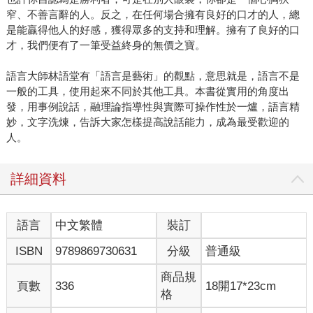
窄、不善言辭的人。反之，在任何場合擁有良好的口才的人，總
是能贏得他人的好感，獲得眾多的支持和理解。擁有了良好的口
才，我們便有了一筆受益終身的無價之寶。
語言大師林語堂有「語言是藝術」的觀點，意思就是，語言不是
一般的工具，使用起來不同於其他工具。本書從實用的角度出
發，用事例說話，融理論指導性與實際可操作性於一爐，語言精
妙，文字洗煉，告訴大家怎樣提高說話能力，成為最受歡迎的
人。
詳細資料
語言
中文繁體
裝訂
ISBN
9789869730631
分級
普通級
商品規
頁數
336
18開17*23cm
格