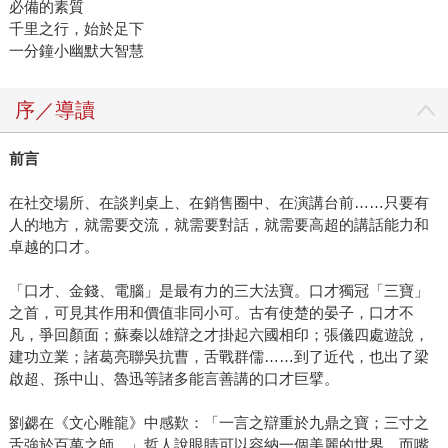
必備的素質
千里之行，始於足下
一分鐘小幽默大智慧
序／導讀
前言
在社交場所、在談判桌上、在銷售圈中、在演講台前……只要有
人的地方，就需要交流，就需要對話，就需要高超的講話能力和
卓越的口才。
「口才、金錢、電腦」是最有力的三大法寶。口才獨冠「三寶」
之首，可見其作用和價值非同小可。古有使楚的晏子，口才不
凡，爭回顏面；蘇秦以雄辯之才掛起六國相印；張儀四處遊說，
建功立業；諸葛亮聯吳抗曹，舌戰群儒……到了近代，也出了梁
啟超、孫中山、魯迅等諸多能言善講的口才巨擘。
劉勰在《文心雕龍》中感歎：「一言之辯重於九鼎之寶；三寸之
舌強於百萬之師。」哲人說眼睛可以容納一個美麗的世界，而嘴