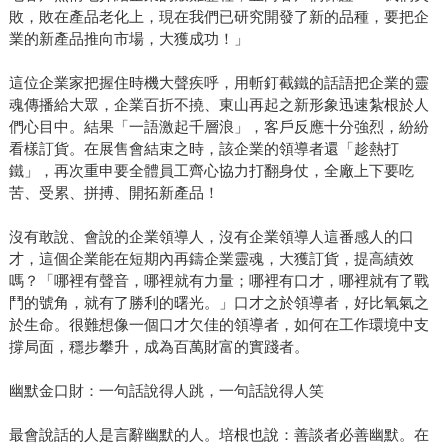
敗，敗在產品老化上，現在我們已研究開發了新的品種，要把企
業的新產品推向市場，大獲成功！」
這位企業家把握住時機大聲疾呼，用斬釘截鐵的話語把企業的靈
魂傳播給大眾，企業百折不撓、東山再起之新形象迅速紮根於人
們心目中。結果「一語激起千層浪」，客戶反應十分強烈，紛紛
看樣訂貨。在展售會結束之時，該企業的領導者還「趁熱打
鐵」，再次重申要全體員工齊心協力打翻身仗，全廠上下要吃
苦、受累、拼搏、開拓新產品！
沒有敢說、會說的企業領導人，沒有企業領導人這番感人的口
才，這個企業能在短期內再鑄企業靈魂，大獲訂貨，提高績效
嗎？「哪裡有聲音，哪裡就有力量；哪裡有口才，哪裡就有了戰
鬥的號角，就有了勝利的曙光。」口才之於領導者，好比氧氣之
於生命。很難想像一個口才欠佳的領導者，如何在工作環境中支
撐局面，穩步攀升，成為百萬財富的實踐者。
幽默金口財：一句話說得人跳，一句話說得人笑
最會說話的人是言辭幽默的人。培根也說：善談者必善幽默。在