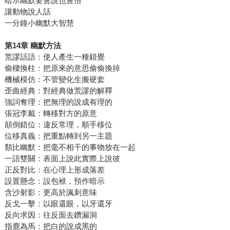
暗示幽默要會說也會悟
讓動物說人話
一分鐘小幽默大智慧
第14章 幽默方法
荒謬話語：使人產生一種錯覺
偷樑換柱：把原來的意思偷偷換掉
機械模仿：不管變化生搬硬套
歪曲經典：對經典做荒謬的解釋
強詞奪理：把無理的說成有理的
張冠李戴：轉移對方的原意
顛倒錯位：違反常理，順手移位
位移真義：把重點轉到另一主題
類比幽默：把毫不相干的事物放在一起
一語雙關：表面上說此實際上說彼
正反對比：在心理上形成落差
設置懸念：設包袱，預作暗示
含沙射影：更高於諷刺意味
反戈一擊：以眼還眼，以牙還牙
反向求因：往反面去鑽漏洞
指鹿為馬：把白的說成黑的