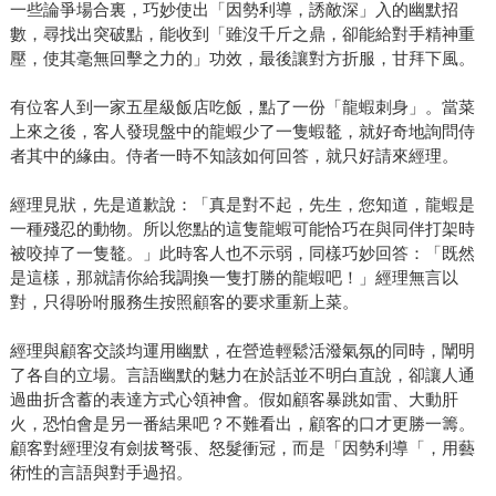
一些論爭場合裏，巧妙使出「因勢利導，誘敵深」入的幽默招
數，尋找出突破點，能收到「雖沒千斤之鼎，卻能給對手精神重
壓，使其毫無回擊之力的」功效，最後讓對方折服，甘拜下風。
有位客人到一家五星級飯店吃飯，點了一份「龍蝦刺身」。當菜
上來之後，客人發現盤中的龍蝦少了一隻蝦鼇，就好奇地詢問侍
者其中的緣由。侍者一時不知該如何回答，就只好請來經理。
經理見狀，先是道歉說：「真是對不起，先生，您知道，龍蝦是
一種殘忍的動物。所以您點的這隻龍蝦可能恰巧在與同伴打架時
被咬掉了一隻鼇。」此時客人也不示弱，同樣巧妙回答：「既然
是這樣，那就請你給我調換一隻打勝的龍蝦吧！」經理無言以
對，只得吩咐服務生按照顧客的要求重新上菜。
經理與顧客交談均運用幽默，在營造輕鬆活潑氣氛的同時，闡明
了各自的立場。言語幽默的魅力在於話並不明白直說，卻讓人通
過曲折含蓄的表達方式心領神會。假如顧客暴跳如雷、大動肝
火，恐怕會是另一番結果吧？不難看出，顧客的口才更勝一籌。
顧客對經理沒有劍拔弩張、怒髮衝冠，而是「因勢利導「，用藝
術性的言語與對手過招。