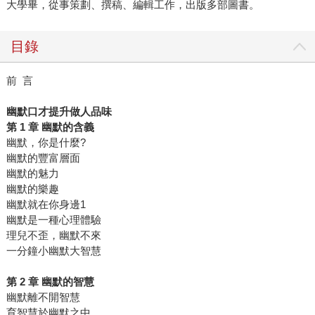
大學畢，從事策劃、撰稿、編輯工作，出版多部圖書。
目錄
前 言
幽默口才提升做人品味
第 1 章 幽默的含義
幽默，你是什麼?
幽默的豐富層面
幽默的魅力
幽默的樂趣
幽默就在你身邊1
幽默是一種心理體驗
理兒不歪，幽默不來
一分鐘小幽默大智慧
第 2 章 幽默的智慧
幽默離不開智慧
育智慧於幽默之中