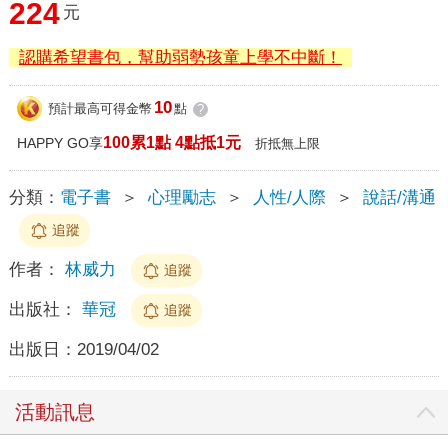
224
元
認購希望書包，幫助弱勢孩童上學不中斷！
10
預計最高可得金幣
點
?
100累1點 4點抵1元
HAPPY GO享
折抵無上限
分類：
電子書
＞
心理勵志
＞
人性/人際
＞
說話/溝通
追蹤
作者：
林威力
追蹤
出版社：
華冠
追蹤
出版日：
2019/04/02
活動訊息