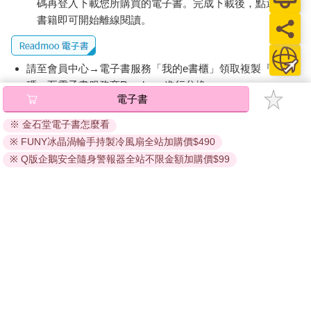
碼再登入下載您所購買的電子書。完成下載後，點選任一
書籍即可開始離線閱讀。
請至會員中心→電子書服務「我的e書櫃」領取複製『兌換
碼』至電子書服務商Readmoo進行兌換。
電子書
退換貨須知：
※ 金石堂電子書怎麼看
因版權保護，您在金石堂所購買的電子書僅能以金石堂專屬
※ FUNY冰晶渦輪手持製冷風扇全站加購價$490
的閱讀軟體開啟閱讀，無法以其他閱讀器或直接下載檔案。
依據「消費者保護法」第19條及行政院消費者保護處公告之
※ Q版企鵝安全隨身警報器全站不限金額加購價$99
「通訊交易解除權合理例外情事適用準則」，非以有形媒介
提供之數位內容或一經提供即為完成之線上服務，經消費者
事先同意始提供。（如：電子書、電子雜誌、下載版軟體、
虛擬商品…等），
不受「網購服務需提供七日鑑賞期」的限
制
。為維護您的權益，建議您先使用「試閱」功能後再付款
購買。