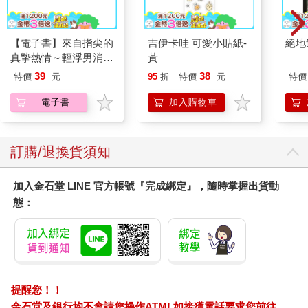
【電子書】來自指尖的
吉伊卡哇 可愛小貼紙-
絕地
真摯熱情～輕浮男消防
黃
員帶著熱烈眼神擁抱我
39
38
特價
元
95
折
特價
元
特價
～(第11話)
電子書
加入購物車
訂購/退換貨須知
加入金石堂 LINE 官方帳號『完成綁定』，隨時掌握出貨動
態：
提醒您！！
金石堂及銀行均不會請您操作ATM! 如接獲電話要求您前往