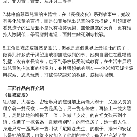
克、菲力普
．
普曼、荒井良二等等。
7.林格倫尊重兒童的主體性，在《長襪皮皮》系列故事中，她沒
有美化兒童的言行，而是如實展現出兒童的多元樣貌，引領讀者
看見孩子的生活並不是只有嘻笑玩樂、無憂無慮的天真，更有維
持人際關係，學習應對進退，面對生離死別等挑戰。
8.主角長襪皮皮雖然是孤兒，但她是這個世界上最強壯的孩子，
做得到許多孩子渴望達成卻無法做到的事。她獨自居住在亂糟糟
別墅，沒有家長管束，也不到學校接受制式教育，在生活中展現
出兒童無拘無束的想像力，並且帶領她的朋友──湯米和安妮卡隨
興探索、恣意玩樂，打破傳統認知的教條、威權與限制。
＝三部作品內容介紹＝
《長襪皮皮》
紅頭髮、大嘴巴、密密麻麻的雀斑加上兩條大辮子，又瘦又長的
腿穿著一雙長襪，一隻是黑色，另一隻有條紋，再搭上一雙大黑
鞋，足足比她的腳長了一倍，叫做「皮皮」的古怪女孩來到小
鎮，住進了一棟名為「亂糟糟別墅」的奇怪房子，她一個人住，
身邊只有一匹馬和一隻叫做「尼爾森先生」的猴子。湯米和安妮
卡是她的鄰居，自從皮皮加入了他們的生活，每天都充滿了驚