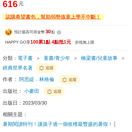
616
元
認購希望書包，幫助弱勢孩童上學不中斷！
30
預計最高可得金幣
點
?
100累1點 4點抵1元
HAPPY GO享
折抵無上限
分類：
電子書
＞
童書/青少年
＞
橋梁書/兒童故事
＞
經典世界名著
追蹤
作者：
阿思緹．林格倫
追蹤
出版社：
小麥田
追蹤
出版日：
2023/03/30
相關主題：
暑期閱讀特刊！讓孩子過一個收穫最豐盛的暑假！