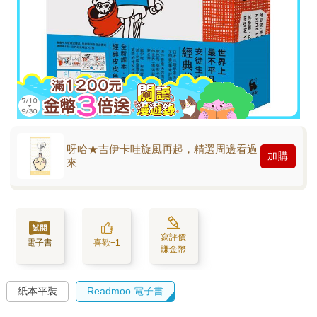
呀哈★吉伊卡哇旋風再起，精選周邊看過
加購
來
寫評價
電子書
喜歡+1
賺金幣
紙本平裝
Readmoo 電子書