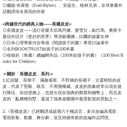
◎繼妮‧布萊敦（Enid Blyton）、安徒生、格林兄弟，全球童書外
語翻譯排名第四的作家
=
跨越世代的經典人物——長襪皮皮=
◎長襪皮皮——流行音樂天后瑪丹娜、蜜雪兒
．
歐巴馬、奧斯卡
最佳外語片《更好的世界》導演蘇珊娜
．
比爾的啟蒙女神
◎日本心理學家河合隼雄《閱讀孩子的書》專章討論著作
◎名列BOOKTRUST給孩子的100本書
◎收錄於《角書》總編輯作品《100本給孩子的書》（100 Best B
ooks for Children）
＝關於
「
長襪皮皮
」
系列＝
1.紅頭髮、長辮子、滿臉雀斑、不對稱的長襪子，古靈精怪的皮
皮，代表了堅毅、敢言、不畏懼權威。皮皮的形象經常出現在遊
行隊伍、街頭塗鴉上，也曾出現在瑞典的郵票和錢幣上，而且皮
皮的「亂糟糟別墅」還成了瑞典遊樂園中最受歡迎的景點之一。
2.《長襪皮皮》已經翻譯成超過六十種語言，多次改編為電影、
電視影集、動畫、舞台劇，並且持續有新的改編作品問世。