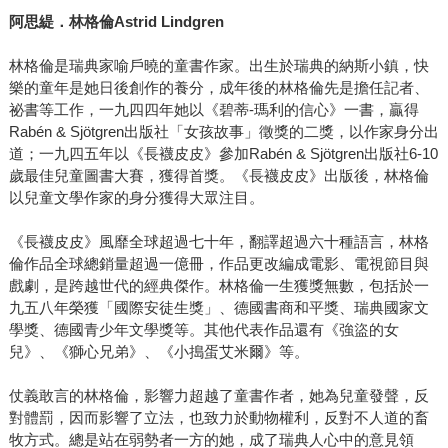
阿思緹．林格倫Astrid Lindgren
林格倫是瑞典家喻戶曉的童書作家。出生於瑞典的納斯小鎮，快
樂的童年是她日後創作的養分，成年後的林格倫先是擔任記者、
祕書等工作，一九四四年她以《碧蒂-瑪利的信心》一書，贏得
Rabén & Sjötgren出版社「女孩故事」徵獎的二獎，以作家身分出
道；一九四五年以《長襪皮皮》參加Rabén & Sjötgren出版社6-10
歲最佳兒童圖書大賽，獲得首獎。《長襪皮皮》出版後，林格倫
以兒童文學作家的身分獲得大眾注目。
《長襪皮皮》風靡全球超過七十年，翻譯超過六十種語言，林格
倫作品全球總銷量超過一億冊，作品更改編成電影、電視節目與
戲劇，是跨越世代的經典傑作。林格倫一生獲獎無數，包括於一
九五八年榮獲「國際安徒生獎」、德國書商和平獎、瑞典國家文
學獎、德國青少年文學獎等。其他代表作品還有《強盜的女
兒》、《獅心兄弟》、《小搗蛋艾米爾》等。
仗義敢言的林格倫，影響力超越了童書作者，她為兒童發聲，反
對體罰，因而影響了立法，也致力於動物權利，反對不人道的畜
牧方式。總是站在弱勢者一方的她，成了瑞典人心中的意見領