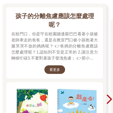
孩子的分離焦慮應該怎麼處理
呢？
在校門口，你是守在校園牆邊眼巴巴看著小孩被
老師牽走的爸爸，還是在教室門口被小孩抱著大
腿哭哭不放的媽媽呢？ 👉爸媽的分離焦慮應該
怎麼處理呢？1.認知到不安是正常的 2.讓注意力
轉移忙碌3.不要對著孩子發洩焦慮； 👉那小朋友
該如何適應過渡期呢？1.可給予適當的安撫玩具
看更多
也許是熟悉的玩偶增加安全感 2.與孩子分開時請
好好堅定道別不可哄騙,並保證會回到身邊3.準時
守約的接回孩子 好好的渡這個時期，爸爸媽媽和
孩子一起迎接成長的過程！真是太好了！ 🎉金石
堂開學季！爸媽好輕鬆教你一站購足！文具、書
包、書套參展品全面5折起！👉文具滿777送80
元電子禮券 👉全站商品滿1200回饋4%金幣