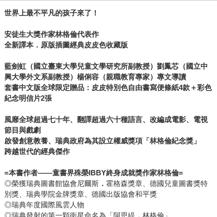
世界上最不平凡的孩子來了！
安徒生大獎作家林格倫代表作
全新譯本．原版插圖經典皮皮色收藏版
藍劍虹（國立臺東大學兒童文學研究所副教授）劉鳳芯（國立中
興大學外文系副教授）楊俐容（親職教育專家）專文導讀
套書中文版全球限定贈品：皮皮特別色自由書寫便條紙4款＋彩色
紀念明信片2張
風靡全球超過七十年、翻譯超過六十種語言、改編成電影、電視
節目與戲劇
啟發創意教養、瑞典政府為其設立權威獎項「林格倫紀念獎」
跨越世代的經典傑作
=
本書作者——童書界殊榮IBBY終身成就獎作家林格倫=
◎榮獲瑞典圖書館協會尼爾斯
．
霍格森獎章、德國兒童圖書獎特
別獎、瑞典學院金牌獎章、德國出版協會和平獎
◎瑞典年度國際風雲人物
◎瑞典發射的第一顆衛星命名為「阿思緹
．
林格倫」