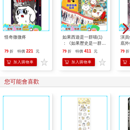
怪奇微微疼
如果西遊是一群喵(1)
演員
：《如果歷史是一群
底外
喵》作者最新力作，附
221
411
79
折
特價
元
79
折
特價
元
79
折
【首卷特典】拉頁
加入購物車
加入購物車
您可能會喜歡