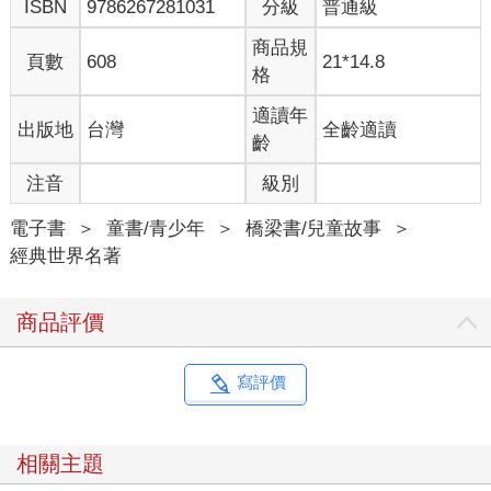
ISBN
9786267281031
分級
普通級
商品規
頁數
608
21*14.8
格
適讀年
出版地
台灣
全齡適讀
齡
注音
級別
電子書
＞
童書/青少年
＞
橋梁書/兒童故事
＞
經典世界名著
商品評價
寫評價
相關主題