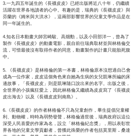
3.一九四五年誕生的《長襪皮皮》已經出版將近八十年，仍繼續
活躍在世界各地讀者的心中。有趣的是，瑞典的《長襪皮皮》與
芬蘭的《姆米與大洪水》，這兩部影響世界的兒童文學作品是在
同一年誕生的。
4.知名日本動畫大師宮崎駿、高畑勳，以及小田部洋一，曾為了
製作《長襪皮皮》的動畫電影，親自前往瑞典取材並與林格倫交
流，可惜最後沒有取得作者的同意，動畫製作的計畫只能胎死腹
中。
5. 《長襪皮皮》是林格倫的第一本書，林格倫原本沒想過自己會
成為一位作家，皮皮這個角色來自她為生病的女兒凱琳所編的床
邊故事，「長襪皮皮」則是凱琳隨口說出來的名字。出版之後，
全世界的小孩瘋狂愛上，因此林格倫又繼續為皮皮寫了《長襪皮
皮出海去》以及《長襪皮皮到南島》。
6.《長襪皮皮》的作者林格倫不只為兒童創作，畢生提倡兒童權
利、動物權，時時為弱勢發聲，林格倫過世後，瑞典政府以這位
深受人民喜愛的作家為名，設立「林格倫紀念獎」，用以表彰世
界各地的兒童文學貢獻者，曾獲此殊榮的作者包括莫里斯
．
桑達