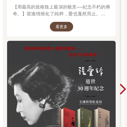
【用最高的規格致上最深的敬意──紀念不朽的傳
奇。】當激情燒化了純粹，愛也戛然而止。透視
「張派愛情」的經典之作。
看更多