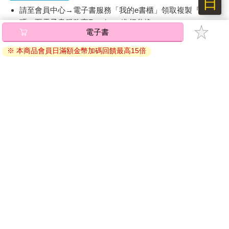
日
請至會員中心→電子書服務「我的e書櫃」領取複製『兌換
碼』至電子書服務商Readmoo進行兌換。
電子書
退換貨須知：
※ 本商品會員日滿額金幣加碼回饋最高15倍
因版權保護，您在金石堂所購買的電子書僅能以金石堂專屬
的閱讀軟體開啟閱讀，無法以其他閱讀器或直接下載檔案。
依據「消費者保護法」第19條及行政院消費者保護處公告之
「通訊交易解除權合理例外情事適用準則」，非以有形媒介
提供之數位內容或一經提供即為完成之線上服務，經消費者
事先同意始提供。（如：電子書、電子雜誌、下載版軟體、
虛擬商品…等），
不受「網購服務需提供七日鑑賞期」的限
制
。為維護您的權益，建議您先使用「試閱」功能後再付款
購買。