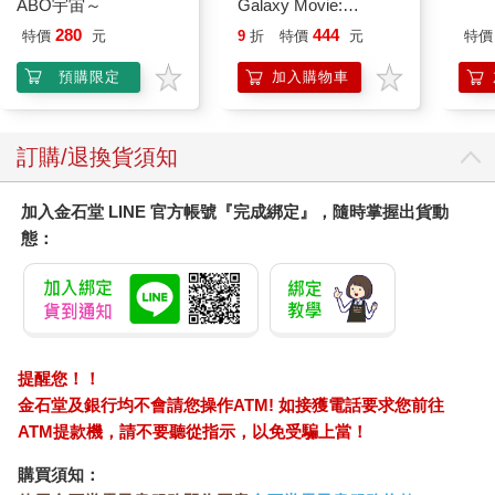
ABO宇宙～
Galaxy Movie:
Peach`s Birthday
280
444
特價
元
9
折
特價
元
特價
Surprise: The Super
Mario Galaxy Movie
預購限定
加入購物車
Storybook
訂購/退換貨須知
加入金石堂 LINE 官方帳號『完成綁定』，隨時掌握出貨動
態：
提醒您！！
金石堂及銀行均不會請您操作ATM! 如接獲電話要求您前往
ATM提款機，請不要聽從指示，以免受騙上當！
購買須知：