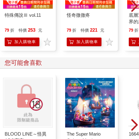
特殊傳說Ⅲ vol.11
怪奇微微疼
底層
界的
253
221
79
折
特價
元
79
折
特價
元
79
折
加入購物車
加入購物車
您可能會喜歡
BLOOD LINE～怪異
The Super Mario
166