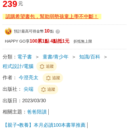
239
元
認購希望書包，幫助弱勢孩童上學不中斷！
10
預計最高可得金幣
點
?
100累1點 4點抵1元
HAPPY GO享
折抵無上限
分類：
電子書
＞
童書/青少年
＞
知識/百科
＞
程式設計/電腦
追蹤
作者：
今澄亮太
追蹤
出版社：
尖端
追蹤
出版日：
2023/03/30
相關主題：
爸爸陪讀
【親子•教養】本月必讀100本書單推薦