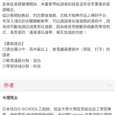
是會從基礎建構開始，本書要帶給讀者的就是這些非常重要的基
礎概念。
從註冊開始教起、到怎麼做遊戲、怎樣才能將作品上傳到平台、
等深入淺出的步驟圖解教學，可以讓讀者在做遊戲的過程中，因
為得不斷地測試成果而玩遊戲，因為會使用變數與函數而學習程
式，進而達到「邊做邊玩邊學」相互加成的功效！
【書籍資訊】
◎適合國小中、高年級以上，會電腦基礎操作（滑鼠、打字）的
讀者
◎教育議題分類：資訊
◎學習領域分類：科技
作者
今澄亮太
日本現任D-SCHOOL工程師。筑波大學大學院系統信息工學部畢
業。擁有豐富VR遊戲開發經驗。曾任職Capcom 從事遊戲引擎開