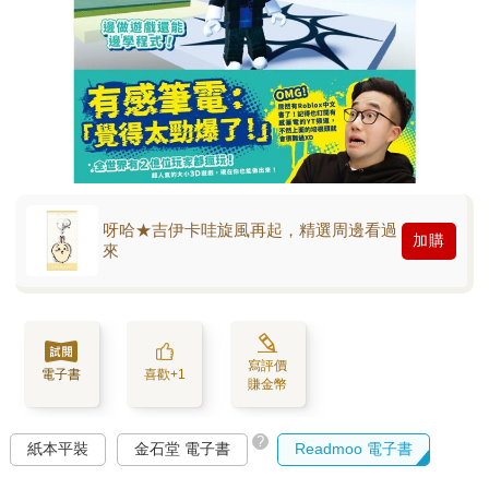
呀哈★吉伊卡哇旋風再起，精選周邊看過
加購
來
寫評價
電子書
喜歡+1
賺金幣
?
紙本平裝
金石堂 電子書
Readmoo 電子書