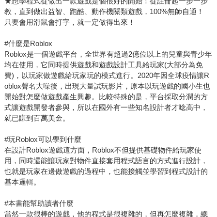
★想學程式從做出一款遊戲是個很好的開始！從註冊起一步一步
教，直到做出益智、跑酷、動作機關類遊戲，100%無師自通！
只要會用滑鼠會打字，就一定做得出來！
#什麼是Roblox
Roblox是一個遊戲平台，全世界有超過2億位以上的兒童與青少年
均在使用，它同時提供遊戲和遊戲設計工具給玩家(大部分為免
費)，以玩家做遊戲給玩家玩的模式進行。2020年因全球疫情讓R
oblox聲名大噪後，出現大量試玩影片，原本以玩遊戲的國小生也
開始對怎麼做遊戲產生興趣。比較特殊的是，平台採取分潤的方
式讓遊戲開發者參與，所以在國外有一些知名設計者才唸高中，
就已賺到百萬美金。
#玩Roblox可以學到什麼
在設計Roblox遊戲這方面，Roblox不但提供基礎物件給玩家使
用，同時還能讓玩家對物件直接套用程式語言的方式進行設計，
也就是玩家在邊做遊戲的過程中，也能接觸並學習到程式設計的
基本邏輯。
#本書能幫助讀者什麼
當然一款很棒的遊戲，他的程式是很複雜的，但再怎麼複雜，總