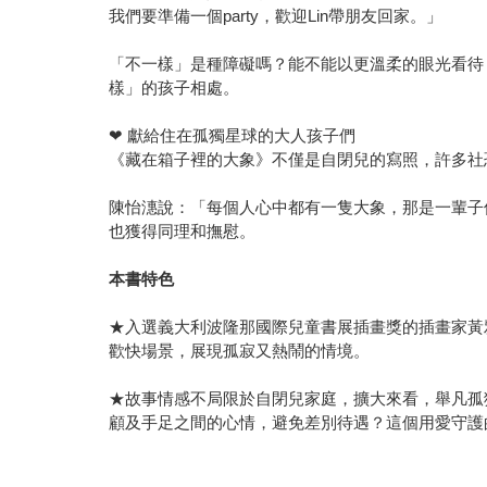
我們要準備一個party，歡迎Lin帶朋友回家。」
「不一樣」是種障礙嗎？能不能以更溫柔的眼光看待
樣」的孩子相處。
❤ 獻給住在孤獨星球的大人孩子們
《藏在箱子裡的大象》不僅是自閉兒的寫照，許多社
陳怡潓說：「每個人心中都有一隻大象，那是一輩子
也獲得同理和撫慰。
本書特色
★入選義大利波隆那國際兒童書展插畫獎的插畫家黃
歡快場景，展現孤寂又熱鬧的情境。
★故事情感不局限於自閉兒家庭，擴大來看，舉凡孤
顧及手足之間的心情，避免差別待遇？這個用愛守護