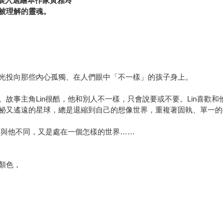
畫展入選繪本作家黃雅玲
被理解的靈魂。
光投向那些內心孤獨、在人們眼中「不一樣」的孩子身上。
故事主角Lin很酷，他和別人不一樣，只會說要或不要。Lin喜歡
祕又遙遠的星球，總是退縮到自己的想像世界，重複著固執、單一的
何與他不同，又是處在一個怎樣的世界……
顏色，