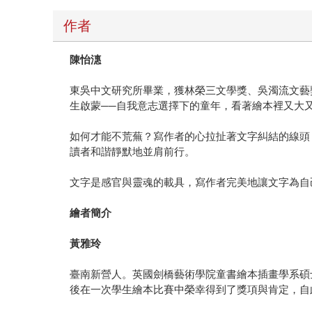
作者
陳怡潓
東吳中文研究所畢業，獲林榮三文學獎、吳濁流文藝
生啟蒙──自我意志選擇下的童年，看著繪本裡又大
如何才能不荒蕪？寫作者的心拉扯著文字糾結的線頭
讀者和諧靜默地並肩前行。
文字是感官與靈魂的載具，寫作者完美地讓文字為自
繪者簡介
黃雅玲
臺南新營人。英國劍橋藝術學院童書繪本插畫學系碩
後在一次學生繪本比賽中榮幸得到了獎項與肯定，自