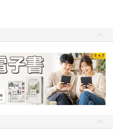
吃一點〉第二波
金石堂2026海