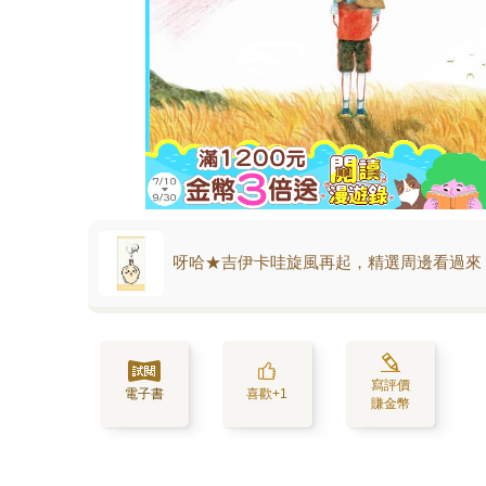
呀哈★吉伊卡哇旋風再起，精選周邊看過來
寫評價
電子書
喜歡+1
賺金幣