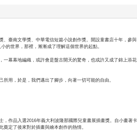
獎、臺南文學獎、中華電信短篇小說創作獎。開設童書店十年，參與
又小的世界，那裡，漸漸成了理解這個世界的起點。
，一幕幕地編織，或許會是盤古開天的驚奇，也或許又成了錦上添花
己所用，於是，我們邁出了腳步，向著一切可能的自由。
士，作品入選2016年義大利波隆那國際兒童書展插畫獎。自小畫著
此奠定了後來對於插畫與繪本創作的熱情。