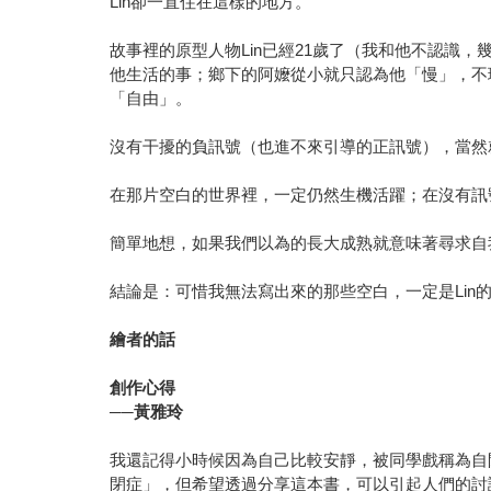
Lin卻一直住在這樣的地方。
故事裡的原型人物Lin已經21歲了（我和他不認識，
他生活的事；鄉下的阿嬤從小就只認為他「慢」，不
「自由」。
沒有干擾的負訊號（也進不來引導的正訊號），當然
在那片空白的世界裡，一定仍然生機活躍；在沒有訊號
簡單地想，如果我們以為的長大成熟就意味著尋求自我
結論是：可惜我無法寫出來的那些空白，一定是Lin
繪者的話
創作心得
──
黃雅玲
我還記得小時候因為自己比較安靜，被同學戲稱為自
閉症」，但希望透過分享這本書，可以引起人們的討