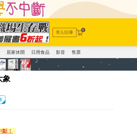
0
登入/註冊
電
居家休閒
日用食品
影音
售票
大象
書
中斷！