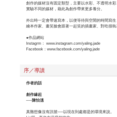
創作的媒材沒有固定類型，主要以水彩、不透明水彩
實驗不同的媒材，藉此為創作帶來更多養分。
外出時一定會帶速寫本，以便等待與空閒的時間寫生
繪本作家、畫笑臉會跟著一起笑的插畫家、對吃很執
●作品網站
Instagrm： www.instagram.com/yaling.jade
Facebook：www.facebook.com/yaling.jade
序／導讀
作者的話
創作緣起
──
陳怡潓
真難想像沒有訊號──以現在到處都是的環境來說。