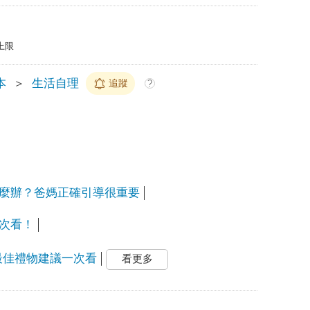
上限
本
＞
生活自理
追蹤
?
麼辦？爸媽正確引導很重要
次看！
最佳禮物建議一次看
看更多