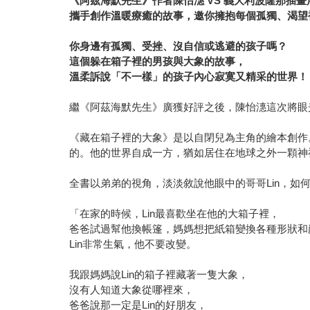
《阿茲海默先生》作者陳怡潓 VS 義大利波隆那插
攜手創作溫暖療癒的故事，邀你擁抱每個孤獨、渴望
你身邊有孤獨、受挫、沒自信或逃避的孩子嗎？
這個躲在箱子裡的男孩與大象的故事，
溫柔訴說「不一樣」的孩子內心寂寞又精采的世界！
繼《阿茲海默先生》廣獲好評之後，陳怡潓這次將眼
《藏在箱子裡的大象》是以自閉兒為主角的繪本創作。
的。他的世界自成一方，猶如居住在地球之外一顆神
全書以弟弟的視角，淡淡敘說他眼中的哥哥Lin，如
「在家的時候，Lin最喜歡坐在他的大箱子裡，
爸爸試過幫他換帳篷，媽媽想把紙箱變換各種形狀和
Lin非常生氣，他不要改變。
我跟媽媽說Lin的箱子裡藏著一隻大象，
沒有人知道大象從哪裡來，
爸爸說那一定是Lin的好朋友，