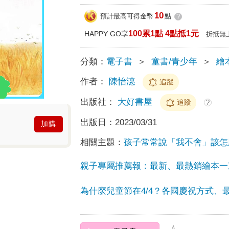
10
預計最高可得金幣
點
?
100累1點 4點抵1元
HAPPY GO享
折抵無
分類：
電子書
＞
童書/青少年
＞
繪
作者：
陳怡潓
追蹤
出版社：
大好書屋
追蹤
?
出版日：
2023/03/31
加購
相關主題：
孩子常常說「我不會」該怎
親子專屬推薦報：最新、最熱銷繪本一
為什麼兒童節在4/4？各國慶祝方式、