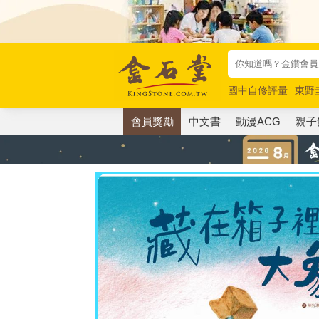
國中自修評量
東野
唯紅花綻放
奧德賽
會員獎勵
中文書
動漫ACG
親子