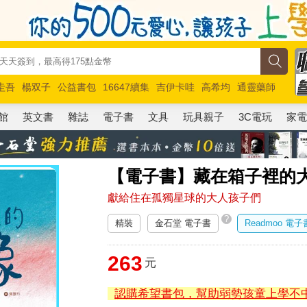
圭吾
楊双子
公益書包
16647續集
吉伊卡哇
高希均
通靈藥師
路邊攤新作
馬斯克
玩具總動員5
超慢跑
館
英文書
雜誌
電子書
文具
玩具親子
3C電玩
家
【電子書】藏在箱子裡的
獻給住在孤獨星球的大人孩子們
?
精裝
金石堂 電子書
Readmoo 電子
263
元
認購希望書包，幫助弱勢孩童上學不