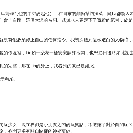
幾年前聽到他的弟弟說起他），在自家的麵館幫切滷菜，隨時都能因為聽到
理會「自閉」這個太深的名詞。既然老人家定下了寬鬆的範圍，於是L
就沒有他必須修正自己的任何指令。我初次聽到這樣透白的人物時，心
的環境裡，Lin如一朵花一樣安安靜靜地開，也想必日後將如此謝去
的完整，那在Lin的身上，我看到的就已是如此。
的最精采。
閉症少女，現在看似是小朋友之間的玩笑話，卻透露了對於自閉症的
論，掀開更多有關自閉症的神祕薄紗。