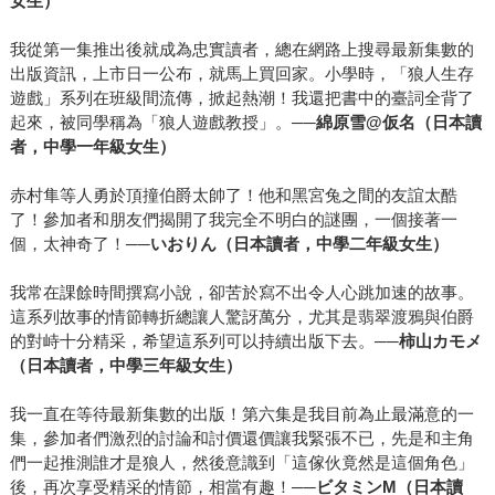
女生）
我從第一集推出後就成為忠實讀者，總在網路上搜尋最新集數的
出版資訊，上市日一公布，就馬上買回家。小學時，「狼人生存
遊戲」系列在班級間流傳，掀起熱潮！我還把書中的臺詞全背了
起來，被同學稱為「狼人遊戲教授」。──
綿原雪@仮名（日本讀
者，中學一年級女生）
赤村隼等人勇於頂撞伯爵太帥了！他和黑宮兔之間的友誼太酷
了！參加者和朋友們揭開了我完全不明白的謎團，一個接著一
個，太神奇了！──
いおりん（日本讀者，中學二年級女生）
我常在課餘時間撰寫小說，卻苦於寫不出令人心跳加速的故事。
這系列故事的情節轉折總讓人驚訝萬分，尤其是翡翠渡鴉與伯爵
的對峙十分精采，希望這系列可以持續出版下去。──
柿山カモメ
（日本讀者，中學三年級女生）
我一直在等待最新集數的出版！第六集是我目前為止最滿意的一
集，參加者們激烈的討論和討價還價讓我緊張不已，先是和主角
們一起推測誰才是狼人，然後意​​識到「這傢伙竟然是這個角色」
後，再次享受精采的情節，相當有趣！──
ビタミンM（日本讀