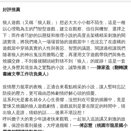
好評推薦
狼人遊戲（又稱「狼人殺」）想必大大小小都不陌生，這是一種
以心理戰為主的鬥智型遊戲，建立在觀察、信任與機智、選擇之
下；而作者巧妙的以懸疑和推理小說的高度去架構精采刺激的閱
讀實境，將我們捲入一場場冒險的遊戲當中！也沒忘了在虛構的
遊戲當中穿插真實的人性與善惡、智慧的議題。閱讀過程讓我們
隨著狼人的神出鬼沒而膽戰心驚，再運用文字遊戲帶我們與角色
燒腦交鋒，不到最後關頭絕對猜不到「狼人」的蹤跡！這是一套
使人身歷其境並為之驚豔的小說，誠摯推薦！──
陳家盈（翻轉讀
書繪文學工作坊負責人）
疫情壓力籠罩的夜晚，正適合來看點精采的小說，讓人暫時忘記
防疫的壓力，更可藉由恐怖劇情紓解心頭的煩憂。
這系列光是書名就令人心生畏懼，沒想到在可愛的插圖中，竟是
驚悚又燒腦的狼人遊戲劇情，遊戲規則是要在限定的時間中，猜
出狼人是誰，猜錯的話……後果不堪設想！
呼叫膽子大的青少年讀者快來觀戰，一起加入這詭譎又刺激的故
事，保證你看到最後，大呼過癮喔！──
傅宓慧（桃園市龍星國小