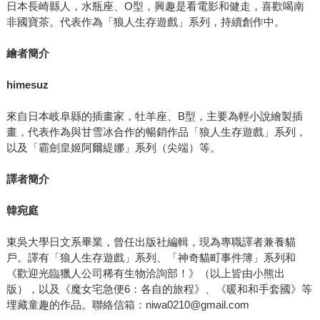
日本長崎縣人，水瓶座、O型，興趣是看電影和健走，喜歡喝南
非國寶茶。代表作為「狼人生存遊戲」系列，持續創作中。
繪者簡介
himesuz
來自日本岐阜縣的插畫家，牡羊座、B型，主要為輕小說繪製插
畫，代表作為與甘雪冰合作的暢銷作品「狼人生存遊戲」系列，
以及「霸劍皇姬阿爾緹娜」系列（尖端）等。
譯者簡介
韓宛庭
東吳大學日文系畢業，曾任出版社編輯，現為專職譯者兼養貓
戶。譯有「狼人生存遊戲」系列、「神奇貓町事件簿」系列和
《歡迎光臨獵人公司稀有生物洽詢部！》（以上皆由小熊出
版），以及《魔女宅急便6：各自的旅程》、《暖和和手套國》等
埋藏童趣的作品。聯絡信箱：niwa0210@gmail.com