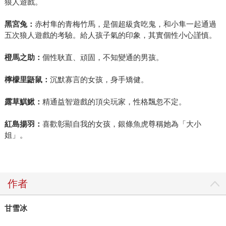
狼人遊戲。
黑宮兔：
赤村隼的青梅竹馬，是個超級貪吃鬼，和小隼一起通過
五次狼人遊戲的考驗。給人孩子氣的印象，其實個性小心謹慎。
橙馬之助：
個性耿直、頑固，不知變通的男孩。
檸檬里鼯鼠：
沉默寡言的女孩，身手矯健。
露草鯕鰍：
精通益智遊戲的頂尖玩家，性格飄忽不定。
紅島揚羽：
喜歡彰顯自我的女孩，銀條魚虎尊稱她為「大小
姐」。
作者
甘雪冰