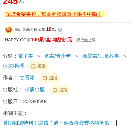
245
元
認購希望書包，幫助弱勢孩童上學不中斷！
10
預計最高可得金幣
點
?
100累1點 4點抵1元
HAPPY GO享
折抵無上限
分類：
電子書
＞
童書/青少年
＞
橋梁書/兒童故事
＞
偵探/推理
追蹤
作者：
甘雪冰
追蹤
出版社：
小熊出版
追蹤
出版日：
2023/05/04
相關主題：
暑期閱讀特刊！讓孩子過一個收穫最豐盛的暑假！