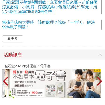
母親節選購禮物時間倒數！立夏會員日來囉～超前佈署
涼夏必備：小風扇、涼感寢具👉週週領券折150元！指
定出版社滿額加碼送3倍金幣！
當孩子嚎啕大哭時，該麼處理？說好「一句話」 解決
99%親子問題！
看更多
活動訊息
春光ｘ奇幻基地｜全書系展