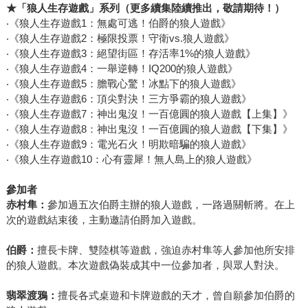
★
「狼人生存遊戲」系列
（更多續集陸續推出，敬請期待！）
‧《狼人生存遊戲1：無處可逃！伯爵的狼人遊戲》
‧《狼人生存遊戲2：極限投票！守衛vs.狼人遊戲》
‧《狼人生存遊戲3：絕望街區！存活率1%的狼人遊戲》
‧《狼人生存遊戲4：一舉逆轉！IQ200的狼人遊戲》
‧《狼人生存遊戲5：膽戰心驚！冰點下的狼人遊戲》
‧《狼人生存遊戲6：頂尖對決！三方爭霸的狼人遊戲》
‧《狼人生存遊戲7：神出鬼沒！一百億圓的狼人遊戲【上集】》
‧《狼人生存遊戲8：神出鬼沒！一百億圓的狼人遊戲【下集】》
‧《狼人生存遊戲9：電光石火！明欺暗騙的狼人遊戲》
‧《狼人生存遊戲10：心有靈犀！無人島上的狼人遊戲》
參加者
赤村隼：
參加過五次伯爵主辦的狼人遊戲，一路過關斬將。在上
次的遊戲結束後，主動邀請伯爵加入遊戲。
伯爵：
擅長卡牌、雙陸棋等遊戲，強迫赤村隼等人參加他所安排
的狼人遊戲。本次遊戲偽裝成其中一位參加者，與眾人對決。
翡翠渡鴉：
擅長各式桌遊和卡牌遊戲的天才，曾自願參加伯爵的