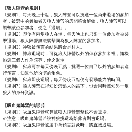
【狼人陣營的規則】
〔規則1〕每天晚上十點，狼人陣營可以挑選一位尚未退場的參加
者，被選中的參加者與狼人陣營的房間將會解鎖，狼人陣營可以
襲擊該位參加者，使之「退場」。
〔規則2〕即使有兩隻狼人在場，每天晚上也只限一位參加者被襲
擊退場。狼人陣營無法襲擊同為狼人陣營的參加者。
〔規則3〕神狼被預言的結果將會是村人。
〔規則4〕神狼退場時，可從狼人陣營以外的倖存參加者裡，隨機
挑選三個人作為陪葬，使之退場。
〔規則5〕獄狼可在每天傍晚五點，挑選一位自己以外的參加者進
行預言，知道他所扮演的角色。
〔規則6〕獄狼即使退場，每天傍晚五點仍有發動能力的時間。
〔規則7〕狼人陣營在得知扮演狼人的當下，也會同時獲知另一隻
狼人的身分資訊。
【吸血鬼陣營的規則】
〔規則1〕吸血鬼陣營就算被狼人陣營襲擊也不會退場。
※注意！吸血鬼陣營若被神狼挑選為陪葬者則會退場。
〔規則2〕吸血鬼陣營被選中為預言對象時，將直接退場。