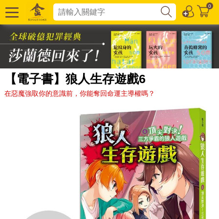
0
【電子書】狼人生存遊戲6
在惡魔強取你的意識前，你能奪回命運主導權嗎？