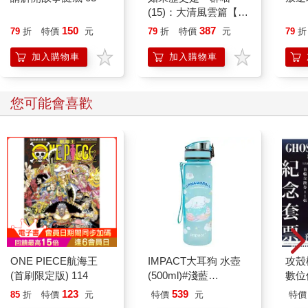
(15)：大清風雲篇【萌
貓漫畫學歷史】
150
387
79
折
特價
元
79
折
特價
元
79
折
加入購物車
加入購物車
您可能會喜歡
ONE PIECE航海王
IMPACT大耳狗 水壺
攻殼機
(首刷限定版) 114
(500ml)#淺藍
數位
IMCMB01LB
123
539
85
折
特價
元
特價
元
特價