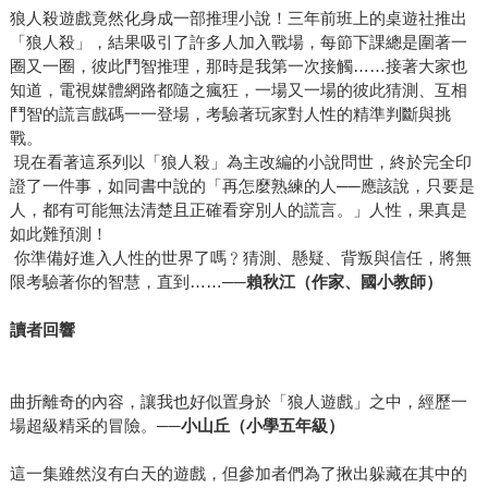
狼人殺遊戲竟然化身成一部推理小說！三年前班上的桌遊社推出
「狼人殺」，結果吸引了許多人加入戰場，每節下課總是圍著一
圈又一圈，彼此鬥智推理，那時是我第一次接觸……接著大家也
知道，電視媒體網路都隨之瘋狂，一場又一場的彼此猜測、互相
鬥智的謊言戲碼一一登場，考驗著玩家對人性的精準判斷與挑
戰。
現在看著這系列以「狼人殺」為主改編的小說問世，終於完全印
證了一件事，如同書中說的「再怎麼熟練的人──應該說，只要是
人，都有可能無法清楚且正確看穿別人的謊言。」人性，果真是
如此難預測！
你準備好進入人性的世界了嗎﹖猜測、懸疑、背叛與信任，將無
限考驗著你的智慧，直到……──
賴秋江（作家、國小教師）
讀者回響
曲折離奇的內容，讓我也好似置身於「狼人遊戲」之中，經歷一
場超級精采的冒險。──
小山丘（小學五年級）
這一集雖然沒有白天的遊戲，但參加者們為了揪出躲藏在其中的