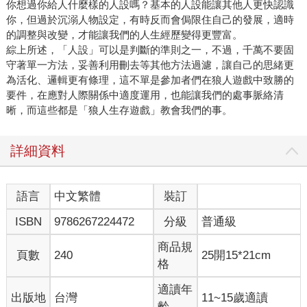
你想過你給人什麼樣的人設嗎？基本的人設能讓其他人更快認識
你，但過於沉溺人物設定，有時反而會侷限住自己的發展，適時
的調整與改變，才能讓我們的人生經歷變得更豐富。
綜上所述，「人設」可以是判斷的準則之一，不過，千萬不要固
守著單一方法，妥善利用刪去等其他方法過濾，讓自己的思緒更
為活化、邏輯更有條理，這不單是參加者們在狼人遊戲中致勝的
要件，在應對人際關係中適度運用，也能讓我們的處事脈絡清
晰，而這些都是「狼人生存遊戲」教會我們的事。
詳細資料
語言
中文繁體
裝訂
ISBN
9786267224472
分級
普通級
商品規
頁數
240
25開15*21cm
格
適讀年
出版地
台灣
11~15歲適讀
齡