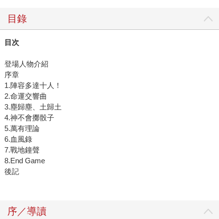
目錄
目次
登場人物介紹
序章
1.陣容多達十人！
2.命運交響曲
3.塵歸塵、土歸土
4.神不會擲骰子
5.萬有理論
6.血風錄
7.戰地鐘聲
8.End Game
後記
序／導讀