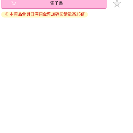
電子書
退換貨須知：
※ 本商品會員日滿額金幣加碼回饋最高15倍
因版權保護，您在金石堂所購買的電子書僅能以金石堂專屬
的閱讀軟體開啟閱讀，無法以其他閱讀器或直接下載檔案。
依據「消費者保護法」第19條及行政院消費者保護處公告之
「通訊交易解除權合理例外情事適用準則」，非以有形媒介
提供之數位內容或一經提供即為完成之線上服務，經消費者
事先同意始提供。（如：電子書、電子雜誌、下載版軟體、
虛擬商品…等），
不受「網購服務需提供七日鑑賞期」的限
制
。為維護您的權益，建議您先使用「試閱」功能後再付款
購買。