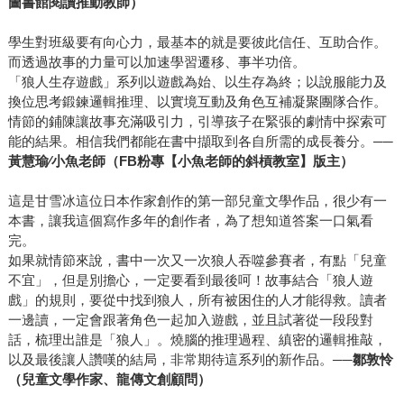
圖書館閱讀推動教師）
學生對班級要有向心力，最基本的就是要彼此信任、互助合作。
而透過故事的力量可以加速學習遷移、事半功倍。
「狼人生存遊戲」系列以遊戲為始、以生存為終；以說服能力及
換位思考鍛鍊邏輯推理、以實境互動及角色互補凝聚團隊合作。
情節的鋪陳讓故事充滿吸引力，引導孩子在緊張的劇情中探索可
能的結果。相信我們都能在書中擷取到各自所需的成長養分。──
黃慧瑜∕小魚老師（FB粉專【小魚老師的斜槓教室】版主）
這是甘雪冰這位日本作家創作的第一部兒童文學作品，很少有一
本書，讓我這個寫作多年的創作者，為了想知道答案一口氣看
完。
如果就情節來說，書中一次又一次狼人吞噬參賽者，有點「兒童
不宜」，但是別擔心，一定要看到最後呵！故事結合「狼人遊
戲」的規則，要從中找到狼人，所有被困住的人才能得救。讀者
一邊讀，一定會跟著角色一起加入遊戲，並且試著從一段段對
話，梳理出誰是「狼人」。燒腦的推理過程、縝密的邏輯推敲，
以及最後讓人讚嘆的結局，非常期待這系列的新作品。──
鄒敦怜
（兒童文學作家、龍傳文創顧問）