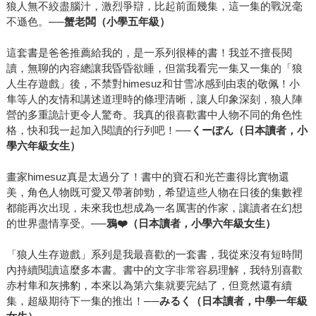
狼人無不絞盡腦汁，激烈爭辯，比起前面幾集，這一集的戰況毫
不遜色。──
蟹老闆（小學五年級）
這套書是爸爸推薦給我的，是一系列很棒的書！我並不擅長閱
讀，無聊的內容總讓我昏昏欲睡，但當我看完一集又一集的「狼
人生存遊戲」後，不禁對himesuz和甘雪冰感到由衷的敬佩！小
隼等人的友情和講述道理時的條理清晰，讓人印象深刻，狼人陣
營的多重詭計更令人驚奇。我真的很喜歡書中人物不同的角色性
格，快和我一起加入閱讀的行列吧！──
くーぽん（日本讀者，小
學六年級女生）
畫家himesuz真是太過分了！書中的寶石和光芒畫得比實物還
美，角色人物既可愛又帶著帥勁，希望這些人物在日後的集數裡
都能再次出現，未來我也想成為一名厲害的作家，讓讀者在幻想
的世界盡情享受。
──鴉
❤
（日本讀者，小學六年級女生）
「狼人生存遊戲」系列是我最喜歡的一套書，我從來沒有短時間
內持續閱讀這麼多本書。書中的文字非常容易理解，我特別喜歡
赤村隼和灰拂豹，本來以為第六集就要完結了，但竟然還有續
集，超級期待下一集的推出！
──みるく（日本讀者，中學一年級