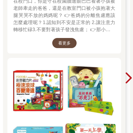
在校門口，你是守在校園牆邊眼巴巴看著小孩被
老師牽走的爸爸，還是在教室門口被小孩抱著大
腿哭哭不放的媽媽呢？ 👉爸媽的分離焦慮應該
怎麼處理呢？1.認知到不安是正常的 2.讓注意力
轉移忙碌3.不要對著孩子發洩焦慮； 👉那小朋友
該如何適應過渡期呢？1.可給予適當的安撫玩具
看更多
也許是熟悉的玩偶增加安全感 2.與孩子分開時請
好好堅定道別不可哄騙,並保證會回到身邊3.準時
守約的接回孩子 好好的渡這個時期，爸爸媽媽和
孩子一起迎接成長的過程！真是太好了！ 🎉金石
堂開學季！爸媽好輕鬆教你一站購足！文具、書
包、書套參展品全面5折起！👉文具滿777送80
元電子禮券 👉全站商品滿1200回饋4%金幣