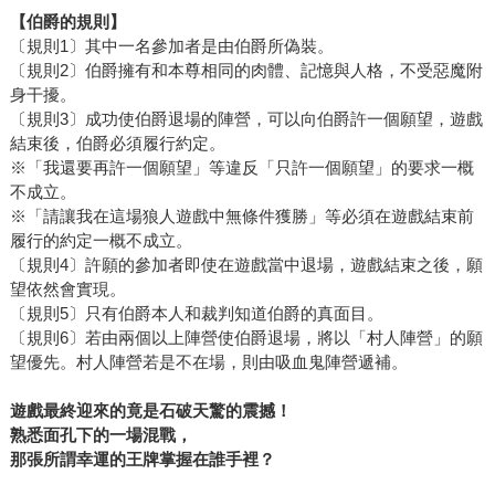
【伯爵的規則】
〔規則1〕其中一名參加者是由伯爵所偽裝。
〔規則2〕伯爵擁有和本尊相同的肉體、記憶與人格，不受惡魔附
身干擾。
〔規則3〕成功使伯爵退場的陣營，可以向伯爵許一個願望，遊戲
結束後，伯爵必須履行約定。
※「我還要再許一個願望」等違反「只許一個願望」的要求一概
不成立。
※「請讓我在這場狼人遊戲中無條件獲勝」等必須在遊戲結束前
履行的約定一概不成立。
〔規則4〕許願的參加者即使在遊戲當中退場，遊戲結束之後，願
望依然會實現。
〔規則5〕只有伯爵本人和裁判知道伯爵的真面目。
〔規則6〕若由兩個以上陣營使伯爵退場，將以「村人陣營」的願
望優先。村人陣營若是不在場，則由吸血鬼陣營遞補。
遊戲最終迎來的竟是石破天驚的震撼！
熟悉面孔下的一場混戰，
那張所謂幸運的王牌掌握在誰手裡？