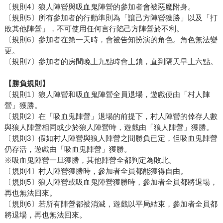
〔規則4〕狼人陣營與吸血鬼陣營的參加者會被惡魔附身。
〔規則5〕所有參加者的行動準則為「讓己方陣營獲勝」以及「打
敗其他陣營」，不可使用任何言行陷己方陣營於不利。
〔規則6〕參加者在第一天時，會被告知扮演的角色。角色無法變
更。
〔規則7〕參加者的房間晚上九點時會上鎖，直到隔天早上六點。
【勝負規則】
〔規則1〕狼人陣營和吸血鬼陣營全員退場，遊戲便由「村人陣
營」獲勝。
〔規則2〕在「吸血鬼陣營」退場的前提下，村人陣營的倖存人數
與狼人陣營相同或少於狼人陣營時，遊戲由「狼人陣營」獲勝。
〔規則3〕假如村人陣營與狼人陣營之間勝負已定，但吸血鬼陣營
仍存活，遊戲由「吸血鬼陣營」獲勝。
※吸血鬼陣營一旦獲勝，其他陣營全都判定為敗北。
〔規則4〕村人陣營獲勝時，參加者全員都能獲得自由。
〔規則5〕狼人陣營或吸血鬼陣營獲勝時，參加者全員都將退場，
再也無法回來。
〔規則6〕若所有陣營都被消滅，遊戲以平局結束，參加者全員都
將退場，再也無法回來。