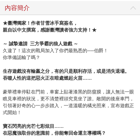
內容簡介
★
臺灣獨家！作者甘雪冰手寫簽名，
親自以中文撰寫，感謝臺灣讀者強力支持！
★
～
誠摯邀請
三方爭霸的狼人遊戲
～
久違了！這次的戰局加入了你們最熟悉的──伯爵！
你準備認輸了嗎？
生存遊戲沒有輸贏之分，有的只是順利存活，或是消失退場。
吞噬人性的這把惡火正在暗處燃起火苗……
豪華禮車停駐在門前，車窗上貼著漆黑的防窺膜，讓人無法一眼
瞧見車裡的狀況，更不清楚裡頭究竟坐了誰。敞開的後座車門，
引領著好奇的心一步步踏入，一道溫暖的橘光照來，宣布遊戲正
式開始！
寶石閃亮的光芒七彩炫目……
在惡魔強取你的意識前，你能奪回命運主導權嗎？