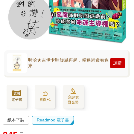
呀哈★吉伊卡哇旋風再起，精選周邊看過
加購
來
寫評價
電子書
喜歡+1
賺金幣
紙本平裝
Readmoo 電子書