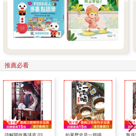
推薦必看
請解開故事謎底 03
如果歷史是一群喵
叛逆