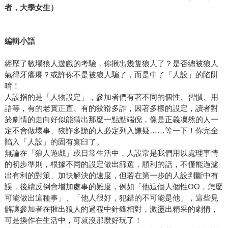
者，大學女生）
編輯小語
經歷了數場狼人遊戲的考驗，你揪出幾隻狼人了？是否總被狼人
氣得牙癢癢？或許你不是被狼人騙了，而是中了「人設」的陷阱
唷！
人設指的是「人物設定」，參加者們有著不同的個性、習慣、用
語等，有的老實正直、有的狡猾多詐，因著多樣的設定，讀者對
於劇情的走向好似能猜出那麼一點點端倪，像是正義凜然的人一
定不會做壞事、狡詐多詭的人必定列入嫌疑……等一下！你完全
陷入「人設」的固有窠臼了。
無論在「狼人遊戲」或日常生活中，人設常是我們用以處理事情
的初步準則，根據不同的設定做出篩選，順利的話，不僅能過濾
出有利的對策、加快解決的速度，但若在第一步的人設判斷中有
誤，後續反倒會增加處事的難度，例如「他這個人個性OO，怎麼
可能做出這種事」、「他人很好，犯錯的不可能是他」，這些見
解讓參加者在揪出狼人的過程中針鋒相對，激盪出精采的劇情，
可是換作在生活中，可就沒那麼好玩了！