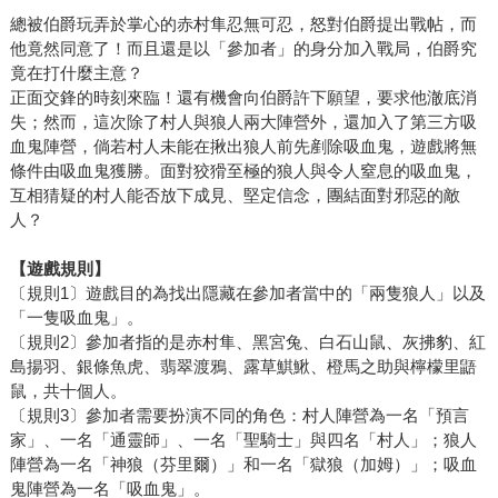
總被伯爵玩弄於掌心的赤村隼忍無可忍，怒對伯爵提出戰帖，而
他竟然同意了！而且還是以「參加者」的身分加入戰局，伯爵究
竟在打什麼主意？
正面交鋒的時刻來臨！還有機會向伯爵許下願望，要求他澈底消
失；然而，這次除了村人與狼人兩大陣營外，還加入了第三方吸
血鬼陣營，倘若村人未能在揪出狼人前先剷除吸血鬼，遊戲將無
條件由吸血鬼獲勝。面對狡猾至極的狼人與令人窒息的吸血鬼，
互相猜疑的村人能否放下成見、堅定信念，團結面對邪惡的敵
人？
【遊戲規則】
〔規則1〕遊戲目的為找出隱藏在參加者當中的「兩隻狼人」以及
「一隻吸血鬼」。
〔規則2〕參加者指的是赤村隼、黑宮兔、白石山鼠、灰拂豹、紅
島揚羽、銀條魚虎、翡翠渡鴉、露草鯕鰍、橙馬之助與檸檬里鼯
鼠，共十個人。
〔規則3〕參加者需要扮演不同的角色：村人陣營為一名「預言
家」、一名「通靈師」、一名「聖騎士」與四名「村人」；狼人
陣營為一名「神狼（芬里爾）」和一名「獄狼（加姆）」；吸血
鬼陣營為一名「吸血鬼」。