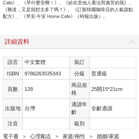
Cafe》、《早什麼安啊！》、《給在意他人看法而痛苦的我》、
《難道，又是我想太多了嗎？》、《訂製韓國咖啡店的人氣甜點
配方》、《早安‧午安 Home Cafe》（時報出版）。
詳細資料
語言
中文繁體
裝訂
ISBN
9786263535343
分級
普通級
商品規
頁數
128
25開15*21cm
格
適讀年
出版地
台灣
全齡適讀
齡
注音
級別
電子書
＞
心理勵志
＞
家庭/兩性
＞
婚姻/家庭