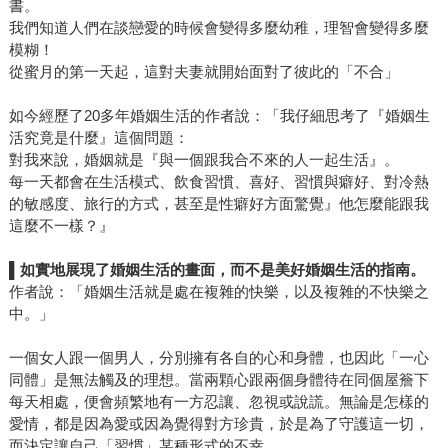
書。
我們知道人們在談戀愛的時候會變得多麼幼稚，理智會變得多麼
模糊！
從蜜月的第一天起，這對夫妻就開始面對了彼此的「不合」
如今經歷了20多年婚姻生活的作者說：「我仔細思考了『婚姻生
活究竟是什麼』這個問題：
對我來說，婚姻就是『與一個跟我合不來的人一起生活』。
每一天都會在生活模式、飲食習慣、喜好、習慣與癖好、對冷熱
的敏感度、旅行的方式，甚至是性癖好方面驚覺』他怎麼能跟我
這麼不一樣？』
▌
如實地展現了婚姻生活的畫面，而不是美好婚姻生活的指南。
作者說：「婚姻生活就是處在複雜的快樂，以及複雜的不快樂之
中。」
一個女人跟一個男人，分別擁有各自的心和身體，也因此「一心
同體」是無法觸及的理想。當兩顆心跟兩個身體待在同個屋簷下
每天相處，便會頻繁地有一方忍讓、忽視或說謊。無論是怎樣的
愛情，都是因為愛或因為覺得對方珍貴，於是為了守護這一切，
而決定讓自己「習慣」某種形式的不幸。