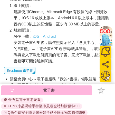
線上閱讀：
建議使用Chrome、Microsoft Edge 有較佳的線上瀏覽效
果， iOS 16 或以上版本，Android 6.0 以上版本，建議裝
置有6GB以上的記憶體，至少有 30 MB以上的容量。
離線閱讀：
APP下載：
iOS
Android
安裝電子書APP後，請依照提示登入「會員中心」→「我
的E書櫃」→「電子書APP通行碼/載具管理」，取得通行
碼再登入下載您所購買的電子書。完成下載後，點選任一
書籍即可開始離線閱讀。
請至會員中心→電子書服務「我的e書櫃」領取複製『兌換
碼』至電子書服務商Readmoo進行兌換。
電子書
退換貨須知：
※ 金石堂電子書怎麼看
因版權保護，您在金石堂所購買的電子書僅能以金石堂專屬
※ FUNY冰晶渦輪手持製冷風扇全站加購價$490
的閱讀軟體開啟閱讀，無法以其他閱讀器或直接下載檔案。
依據「消費者保護法」第19條及行政院消費者保護處公告之
※ Q版企鵝安全隨身警報器全站不限金額加購價$99