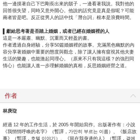
他一邊摸著自己下巴剛長出來的鬍子，一邊看著我說。我對他的
回答很失望，同時又意外開心。他說的話究竟是真是假呢？可能
兩者皆是吧。反正從男人的話中找「潛台詞」根本是浪費時間。
▌
獻給思考著是否踏上婚姻，或者已經在婚姻裡的人
這是一本嚴肅、幽默、沉重而又輕盈的書。
作者透過自身經驗，分享50篇婚姻裡的故事。充滿黑色幽默的內
容分享著婚姻中重要的態度與觀念，除了讓人擁有窺視其他夫妻
生活的樂趣，也能激起同理心。（原來不只有我這樣？的強烈同
情心）也能讓人進一步理解婚姻的真相，反思婚姻經營之道。
作者
林庚琁
經過 12 年的工作生活，於 2005 年開始寫作。出版著作有：小說
《我悄悄呼喚的名字》（暫譯，가만히 부르는 이름）、《飯店故
事》（暫譯，호텔 이야기）、《留在我身邊的人》（暫譯，곁에