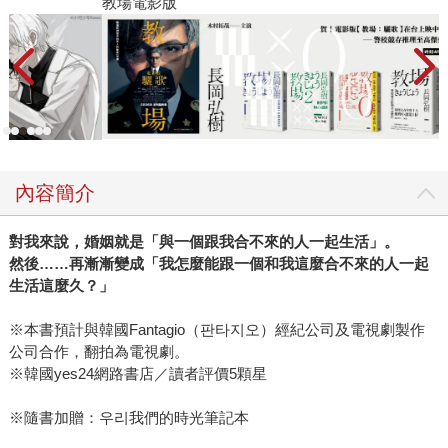
教場電影版
金
內容簡介
對我來說，婚姻就是「與一個跟我合不來的人一起生活」。
然後……再漸漸變成「我怎麼能跟一個和我這麼合不來的人一起
生活這麼久？」
※本書預計與韓國Fantagio（판타지오）經紀公司及電視劇製作
公司合作，翻拍為電視劇。
※韓國yes24網路書店／讀者評價5顆星
※隨書加贈：우리我們的時光筆記本