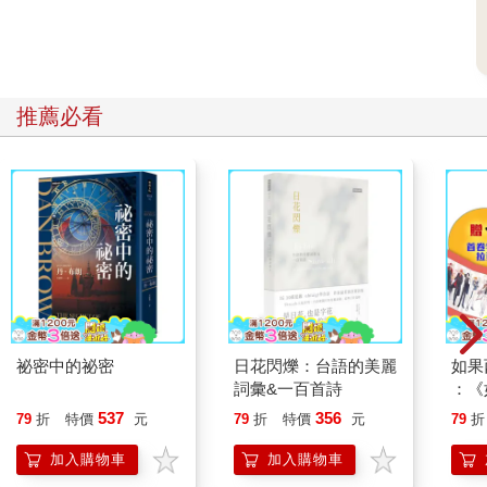
推薦必看
祕密中的祕密
日花閃爍：台語的美麗
如果
詞彙&一百首詩
：《
喵》
537
356
79
折
特價
元
79
折
特價
元
79
折
【首
加入購物車
加入購物車