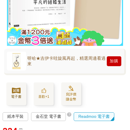
呀哈★吉伊卡哇旋風再起，精選周邊看過
加購
來
寫評價
電子書
喜歡+1
賺金幣
?
紙本平裝
金石堂 電子書
Readmoo 電子書