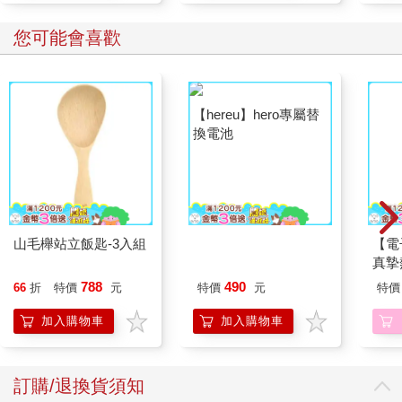
您可能會喜歡
山毛櫸站立飯匙-3入組
【hereu】hero專屬替
【電
換電池
真摯
員帶
788
490
66
折
特價
元
特價
元
特價
～(第
加入購物車
加入購物車
訂購/退換貨須知