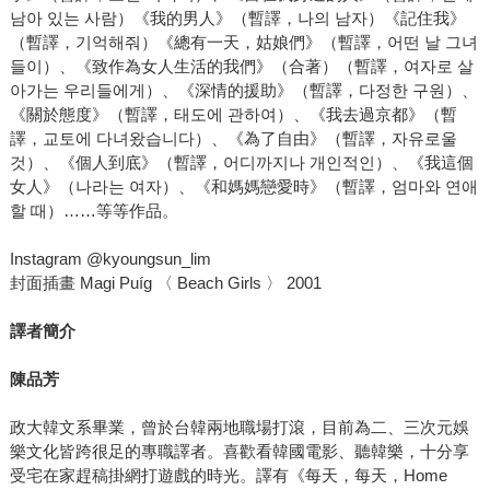
남아 있는 사람）《我的男人》（暫譯，나의 남자）《記住我》
（暫譯，기억해줘）《總有一天，姑娘們》（暫譯，어떤 날 그녀
들이）、《致作為女人生活的我們》（合著）（暫譯，여자로 살
아가는 우리들에게）、《深情的援助》（暫譯，다정한 구원）、
《關於態度》（暫譯，태도에 관하여）、《我去過京都》（暫
譯，교토에 다녀왔습니다）、《為了自由》（暫譯，자유로울
것）、《個人到底》（暫譯，어디까지나 개인적인）、《我這個
女人》（나라는 여자）、《和媽媽戀愛時》（暫譯，엄마와 연애
할 때）……等等作品。
Instagram @kyoungsun_lim
封面插畫 Magi Puíg 〈 Beach Girls 〉 2001
譯者簡介
陳品芳
政大韓文系畢業，曾於台韓兩地職場打滾，目前為二、三次元娛
樂文化皆跨很足的專職譯者。喜歡看韓國電影、聽韓樂，十分享
受宅在家趕稿掛網打遊戲的時光。譯有《每天，每天，Home