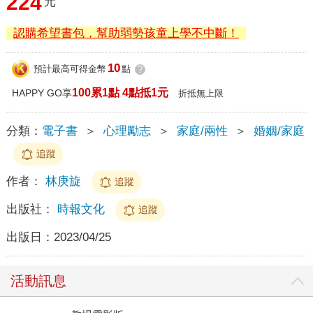
224
元
認購希望書包，幫助弱勢孩童上學不中斷！
10
預計最高可得金幣
點
?
100累1點 4點抵1元
HAPPY GO享
折抵無上限
分類：
電子書
＞
心理勵志
＞
家庭/兩性
＞
婚姻/家庭
追蹤
作者：
林庚旋
追蹤
出版社：
時報文化
追蹤
出版日：
2023/04/25
活動訊息