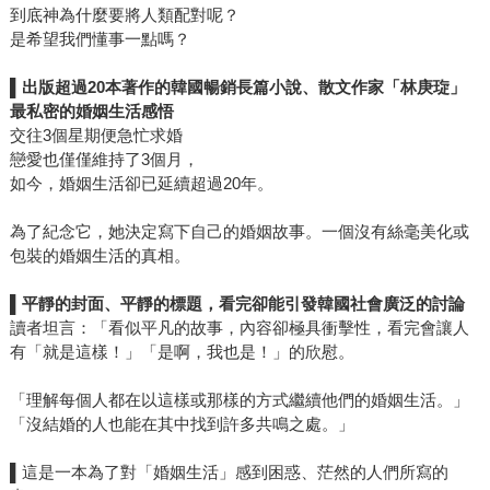
到底神為什麼要將人類配對呢？
是希望我們懂事一點嗎？
▌
出版超過20本著作的韓國暢銷長篇小說、散文作家「林庚琁」
最私密的婚姻生活感悟
交往3個星期便急忙求婚
戀愛也僅僅維持了3個月，
如今，婚姻生活卻已延續超過20年。
為了紀念它，她決定寫下自己的婚姻故事。一個沒有絲毫美化或
包裝的婚姻生活的真相。
▌
平靜的封面、平靜的標題，看完卻能引發韓國社會廣泛的討論
讀者坦言：「看似平凡的故事，內容卻極具衝擊性，看完會讓人
有「就是這樣！」「是啊，我也是！」的欣慰。
「理解每個人都在以這樣或那樣的方式繼續他們的婚姻生活。」
「沒結婚的人也能在其中找到許多共鳴之處。」
▌這是一本為了對「婚姻生活」感到困惑、茫然的人們所寫的