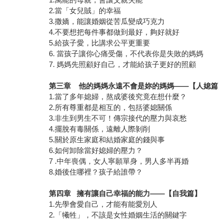
2.當「女兒賊」的幸福
3.撒嬌，能讓婚姻從苦瓜變成巧克力
4.不要想把每件事都做到最好，夠好就好
5.給孩子愛，比講求公平更重要
6. 當孩子讓你心痛受傷，不代表你是失敗的媽媽
7. 媽媽先照顧好自己，才能給孩子更好的照顧
第三章 他的媽媽永遠不會是妳的媽媽——【人媳篇
1.當了多年媳婦，熬成婆後究竟在想什麼？
2.所有尊重都是相互的，包括婆媳關係
3.非生到男生不可！傳宗接代的壓力與哀愁
4.擺脫有毒關係，遠離人際剝削
5.關於原生家庭和結婚家庭的錢與事
6.如何卸除當好媳婦的壓力？
7 .中年喪偶，女人寧願單身，男人多半再婚
8.婚後住哪裡？孩子給誰帶？
第四章 擁有讓自己幸福的能力——【自我篇】
1.先學會愛自己，才能有能愛別人
2.「犧牲」，不該是女性婚姻生活的關鍵字