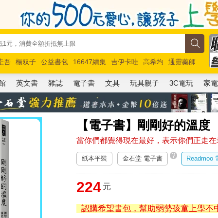
圭吾
楊双子
公益書包
16647續集
吉伊卡哇
高希均
通靈藥師
路邊攤新作
馬斯克
玩具總動員5
超慢跑
館
英文書
雜誌
電子書
文具
玩具親子
3C電玩
家
【電子書】剛剛好的溫度
當你們都覺得現在最好，表示你們正走在
?
紙本平裝
金石堂 電子書
Readmoo
224
元
認購希望書包，幫助弱勢孩童上學不