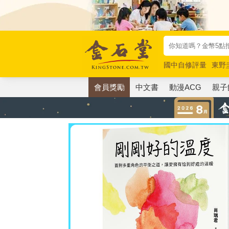
國中自修評量
東野
唯紅花綻放
奧德賽
會員獎勵
中文書
動漫ACG
親子