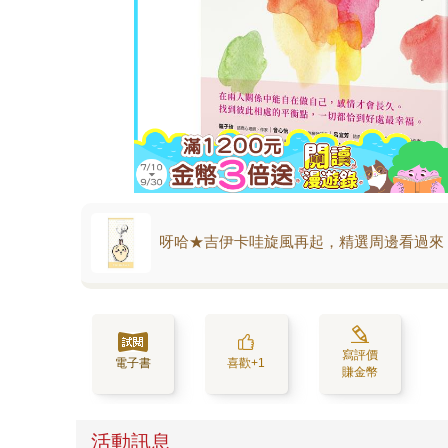
呀哈★吉伊卡哇旋風再起，精選周邊看過來
寫評價
電子書
喜歡+1
賺金幣
活動訊息