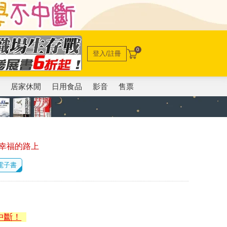
0
登入/註冊
電
居家休閒
日用食品
影音
售票
幸福的路上
 電子書
中斷！