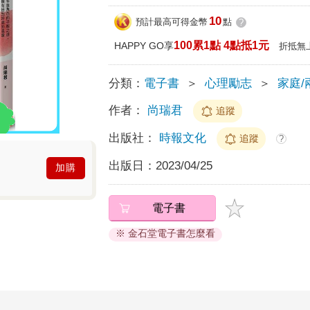
10
預計最高可得金幣
點
?
100累1點 4點抵1元
HAPPY GO享
折抵無
分類：
電子書
＞
心理勵志
＞
家庭/
作者：
尚瑞君
追蹤
出版社：
時報文化
追蹤
?
出版日：
2023/04/25
加購
電子書
※ 金石堂電子書怎麼看