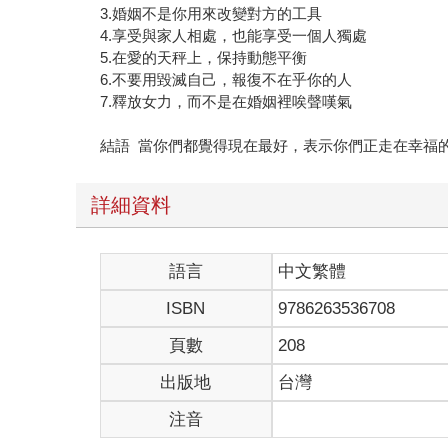
3.婚姻不是你用來改變對方的工具
4.享受與家人相處，也能享受一個人獨處
5.在愛的天秤上，保持動態平衡
6.不要用毀滅自己，報復不在乎你的人
7.釋放女力，而不是在婚姻裡唉聲嘆氣
結語 當你們都覺得現在最好，表示你們正走在幸福
詳細資料
語言
中文繁體
ISBN
9786263536708
頁數
208
出版地
台灣
注音