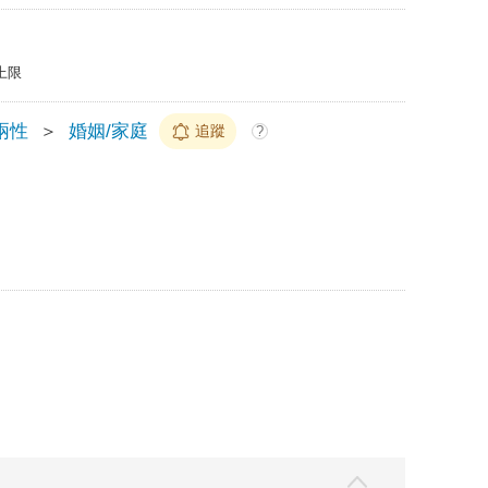
上限
兩性
＞
婚姻/家庭
追蹤
?