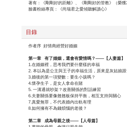
著有：《剛剛好的距離》、《剛剛好的管教》（榮獲20
臉書粉絲專頁：《尚瑞君之愛傾聽解讀心》
目錄
作者序 好情商經營好婚姻
第一章 有了婚姻，還會有愛情嗎？——【人妻篇】
1.在婚姻裡，思考我們要什麼樣的幸福
2. 本以為是公主與王子的幸福生活，原來是灰姑娘
3.婚後的第一項變數：要生小孩嗎？
4.懷孕生子，是女人拿命在賭
5. 一溝通就吵架？改善關係的對話練習
6.夫妻關係要像翹翹板保持平衡，相互支持與關心
7.真愛無罪，不代表婚內出軌有理
8.如何擁有不為錢煩惱的老後？
第二章 成為母親之後——【人母篇】
1.萬能的母親，會讓父親失能