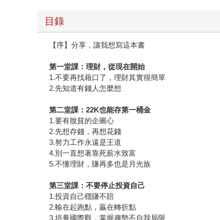
目錄
【序】分享，讓我想寫這本書
第一堂課：理財，從現在開始
1.不要再找藉口了，理財其實很簡單
2.先知道有錢人怎麼想
第二堂課：
22K
也能存第一桶金
1.要有脫貧的企圖心
2.先想存錢，再想花錢
3.努力工作永遠是王道
4.別一直想著靠死薪水致富
5.不懂理財，賺再多也是月光族
第三堂課：不要停止投資自己
1.投資自己穩賺不賠
2.輸在起跑點，贏在轉折點
3.培養國際觀，掌握趨勢不自我局限