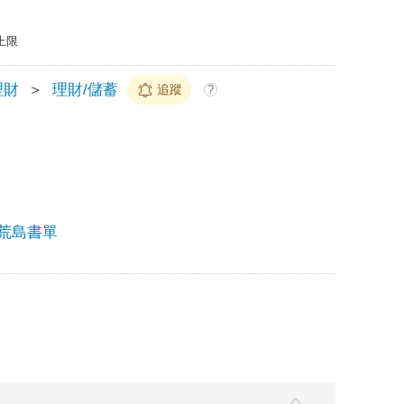
上限
理財
＞
理財/儲蓄
追蹤
?
4荒島書單