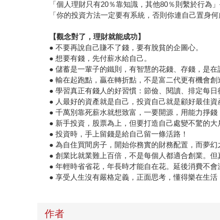
「個人理財只有20％靠知識，其他80％則繫於行為」——
「你的投資方法一定要有系統，否則你連自己置身何處都
【觀念對了，理財就能成功】
● 不要再說自己賺不了錢，要有脫貧的企圖心。
● 想要有錢，先付薪水給自己。
● 儲蓄是一輩子的鐵則，有智慧的花錢、存錢，是在
● 輸在起跑點，贏在轉折點，不是富二代更有機會創
● 學習真正有錢人的好習慣：節儉、閱讀、排定每日
● 人最好的資產就是自己，投資自己就是顧好最佳資
● 千萬別靠死薪水就想致富，一要開源，用能力掙
● 新手投資，股票為上，但要打造自己處變不驚的大
● 投資時，手上留錢是給自己留一條活路！
● 為自住買間房子，開始你務實的財務配置，而夢
● 創業比就業難上百倍，不是每個人都適合創業。
● 年輕時省省花，年長時才能自在花。延後消費不
● 享受人生沒有嚴格定義，正面思考，懂得樂在生
作者