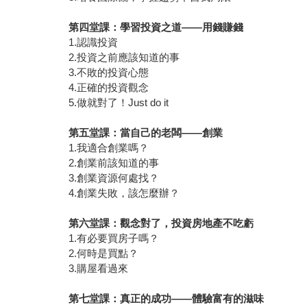
第四堂課：學習投資之道
——
用錢賺錢
1.認識投資
2.投資之前應該知道的事
3.不敗的投資心態
4.正確的投資觀念
5.做就對了！Just do it
第五堂課：當自己的老闆
——
創業
1.我適合創業嗎？
2.創業前該知道的事
3.創業資源何處找？
4.創業失敗，該怎麼辦？
第六堂課：觀念對了，投資房地產不吃虧
1.有必要買房子嗎？
2.何時是買點？
3.購屋看過來
第七堂課：真正的成功
——
體驗富有的滋味