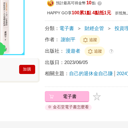
10
預計最高可得金幣
點
?
100累1點 4點抵1元
HAPPY GO享
折抵無
分類：
電子書
＞
財經企管
＞
投資
作者：
謝劍平
追蹤
出版社：
漫遊者
追蹤
?
出版日：
2023/06/05
加購
相關主題：
自己的退休金自己賺
202
電子書
※ 金石堂電子書怎麼看