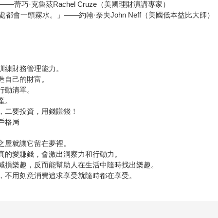
蕾巧·克魯茲Rachel Cruze（美國理財演講專家）
會一頭霧水。」——約翰·奈夫John Neff（美國低本益比大師）
訓練財務管理能力。
造自己的財富。
行動清單。
產。
錢，二要投資，用錢賺錢！
戶格局
幻之屋就讓它留在夢裡。
但真的愛賺錢，會激出洞察力和行動力。
會減損樂趣，反而能幫助人在生活中隨時找出樂趣。
活，不用刻意消費追求享受就隨時都在享受。