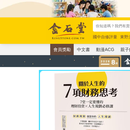
國中自修評量
東野
唯紅花綻放
奧德賽
會員獎勵
中文書
動漫ACG
親子