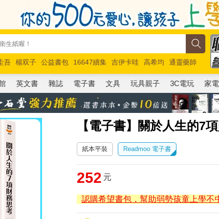
圭吾
楊双子
公益書包
16647續集
吉伊卡哇
高希均
通靈藥師
路邊攤新作
馬斯克
玩具總動員5
超慢跑
館
英文書
雜誌
電子書
文具
玩具親子
3C電玩
家
【電子書】關於人生的7項
紙本平裝
Readmoo 電子書
252
元
認購希望書包，幫助弱勢孩童上學不