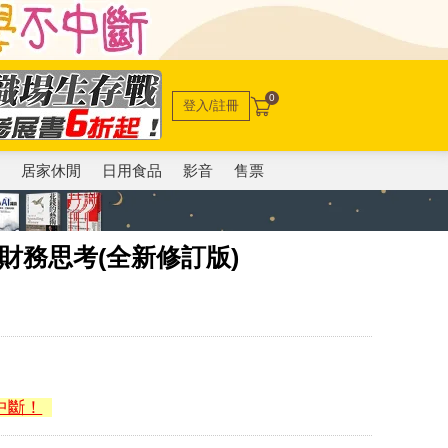
0
登入/註冊
電
居家休閒
日用食品
影音
售票
財務思考(全新修訂版)
中斷！