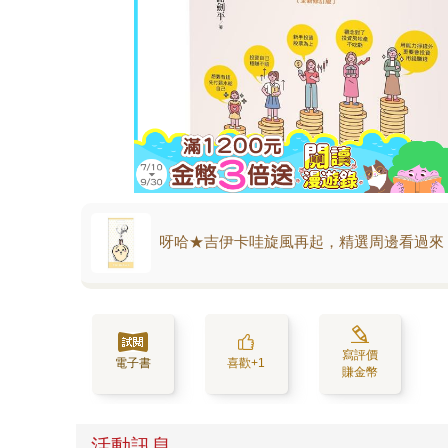
呀哈★吉伊卡哇旋風再起，精選周邊看過來
寫評價
電子書
喜歡+1
賺金幣
活動訊息