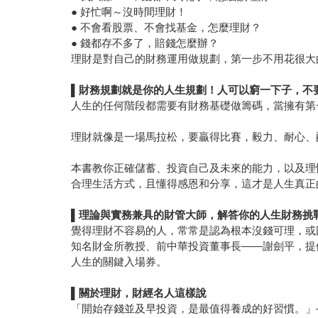
● 好忙啊～沒時間理財！
● 不會看股票、不會找基金，怎麼理財？
● 錢都存不多了，賠錢怎麼辦？
理財是對自己的財務運用做規劃，第一步不用花很大
▌
財務規劃就是你的人生規劃！人可以窮一下子，不
人生的任何階段都需要有財務基礎做籌碼，當擁有第
理財就像是一場馬拉松，要贏得比賽，毅力、耐心、
本書教你正確儲蓄、投資自己及未來的能力，以及理
合理生活方式，且懂得感恩和分享，這才是人生真正
▌
理論與實務兼具的財管大師，解答你的人生財務挑
覺得理財不容易的人，常常是認為根本沒錢可理，或
知名財金所教授、前中華投資董事長——謝劍平，提
人生的關鍵入場券。
▌
關於理財，財經名人這樣說
「開始存錢並及早投資，是最值得養成的好習慣。」——華倫