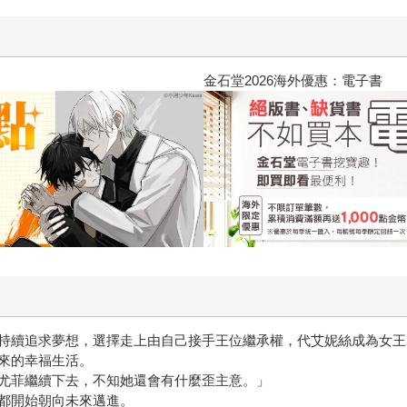
攻殼機動隊 (1995) 4K數位修復版
持續追求夢想，選擇走上由自己接手王位繼承權，代艾妮絲成為女王
來的幸福生活。
尤菲繼續下去，不知她還會有什麼歪主意。」
都開始朝向未來邁進。