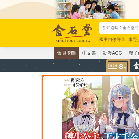
國中自修評量
東野
唯紅花綻放
奧德賽
會員獎勵
中文書
動漫ACG
親子