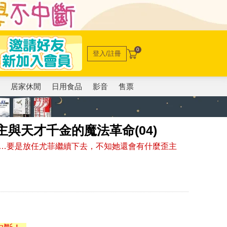
0
登入/註冊
電
居家休閒
日用食品
影音
售票
與天才千金的魔法革命(04)
…要是放任尤菲繼續下去，不知她還會有什麼歪主