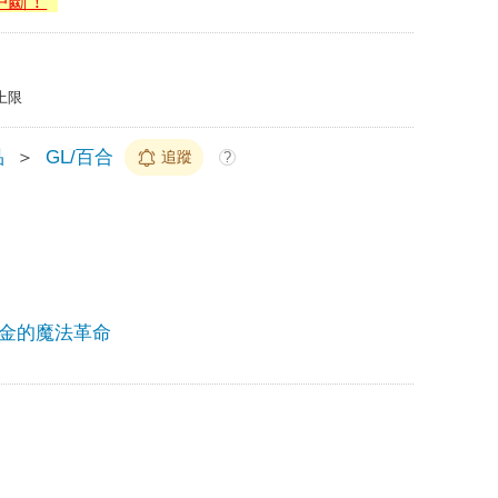
中斷！
上限
品
＞
GL/百合
追蹤
?
金的魔法革命