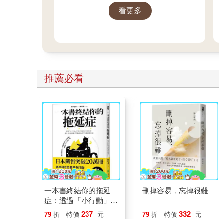
城鎮獨居的女高中生．比名子的
看更多
手，對她這麼說。
推薦必看
一本書終結你的拖延
刪掉容易，忘掉很難
症：透過「小行動」打
開大腦的行動開關，懶
237
332
79
折
特價
元
79
折
特價
元