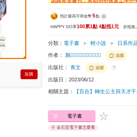
認購希望書包，幫助弱勢孩童上學不
5
預計最高可得金幣
點
?
100累1點 4點抵1元
HAPPY GO享
折抵無
分類：
電子書
＞
輕小說
＞
日系作
作者：
鴉／
追蹤
出版社：
青文
追蹤
?
加購
出版日：
2023/06/12
相關主題：
【百合】轉生公主與天才千
電子書
※ 金石堂電子書怎麼看