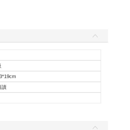
級
3*19cm
適讀