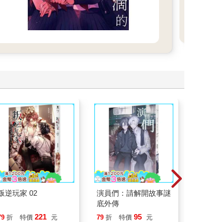
事。
叛逆玩家 02
演員們：請解開故事謎
底層邏
底外傳
界的底
221
95
79
折
特價
元
79
折
特價
元
79
折