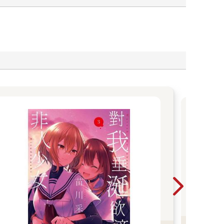
【
難以
危險的
還願
是