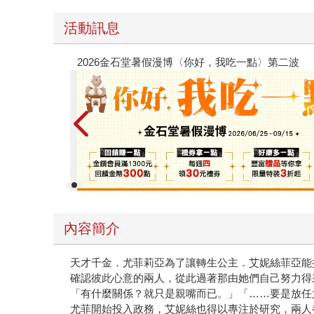
活動訊息
26海外優惠：電子書
內容簡介
天才千金．尤菲莉亞為了讓轉生公主．艾妮絲菲亞能
確認彼此心意的兩人，從此過著那由她們自己努力得
「有什麼關係？就只是親嘴而已。」「……要是放任
尤菲開始投入政務，艾妮絲也得以專注於研究，兩人