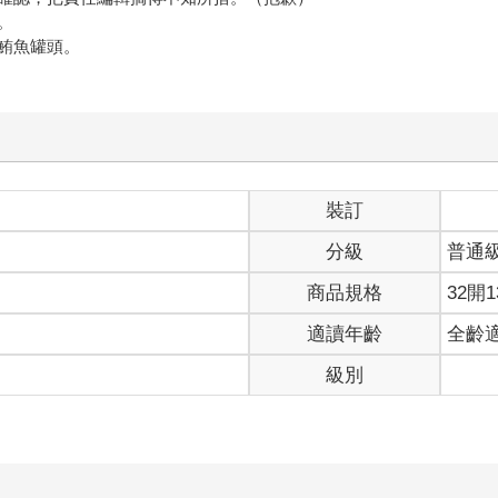
。
鮪魚罐頭。
裝訂
分級
普通
商品規格
32開1
適讀年齡
全齡
級別