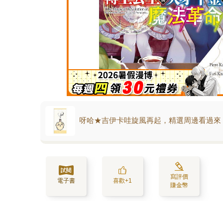
呀哈★吉伊卡哇旋風再起，精選周邊看過來
寫評價
電子書
喜歡+1
賺金幣