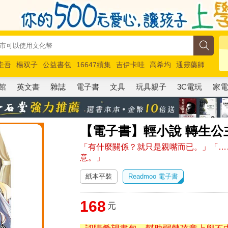
圭吾
楊双子
公益書包
16647續集
吉伊卡哇
高希均
通靈藥師
路邊攤新作
馬斯克
玩具總動員5
超慢跑
館
英文書
雜誌
電子書
文具
玩具親子
3C電玩
家
【電子書】輕小說 轉生公主
「有什麼關係？就只是親嘴而已。」「…
意。」
紙本平裝
Readmoo 電子書
168
元