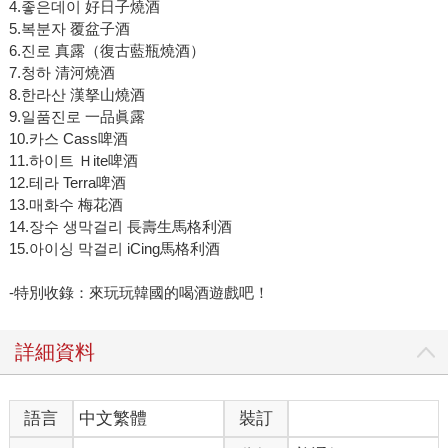
4.좋은데이 好日子燒酒
5.복분자 覆盆子酒
6.진로 真露（復古藍瓶燒酒）
7.청하 清河燒酒
8.한라산 漢拏山燒酒
9.일품진로 一品眞露
10.카스 Cass啤酒
11.하이트 Ｈite啤酒
12.테라 Terra啤酒
13.매화수 梅花酒
14.장수 생막걸리 長壽生馬格利酒
15.아이싱 막걸리 iCing馬格利酒
-特別收錄：來玩玩韓國的喝酒遊戲吧！
詳細資料
語言
中文繁體
裝訂