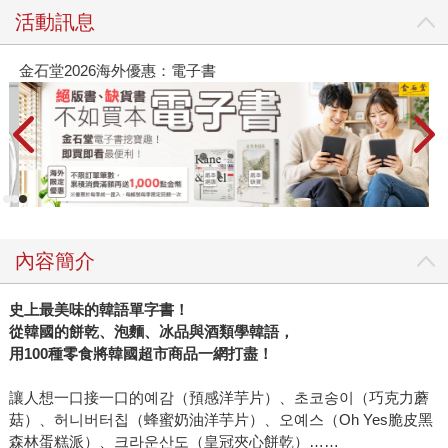
活動訊息
金石堂2026海外優惠：電子書
內容簡介
史上最美味的韓語單字書！
從韓國的餅乾、泡麵、冰品與酒類學韓語，
用100種零食將韓國超市商品一網打盡！
讓人想一口接一口的예감（預感洋芋片）、초코송이（巧克力蘑
菇）、허니버터칩（蜂蜜奶油洋芋片）、오예스（Oh Yes脆皮黑
森林蛋糕派）、크라운산도（皇冠夾心餅乾）……