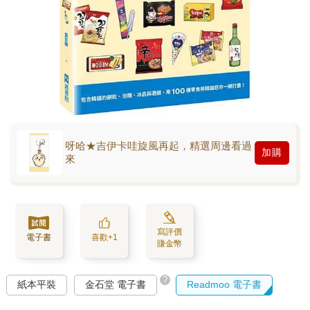
呀哈★吉伊卡哇旋風再起，精選周邊看過
加購
來
寫評價
電子書
喜歡+1
賺金幣
?
紙本平裝
金石堂 電子書
Readmoo 電子書