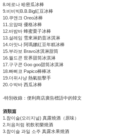
8.메로나 哈密瓜冰棒
9.비비빅B.B.Big紅豆冰棒
10.쿠앤크 Oreo冰棒
11.요맘때 優格冰棒
12.바밤바 蜂蜜栗子冰棒
13.설레임 雪來淋奶昔冰淇淋
14.아맛나 阿瑪娜紅豆年糕冰棒
15.부라보 Bravo冰淇淋甜筒
16.월드콘 世界甜筒冰淇淋
17.구구콘 Goo goo甜筒冰淇淋
18.빠삐코 Papico棒棒冰
19.더위사냥 熱氣狙擊手
20.수박바 西瓜冰棒
-特別收錄：便利商店廣告標語中的韓文
酒類篇
1.참이슬(오리지널) 真露燒酒（原味）
2.처음처럼 初飲初樂燒酒
3.참이슬 과일 소주 真露水果燒酒