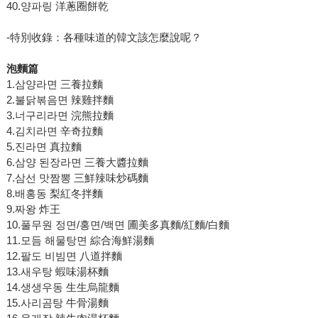
40.양파링 洋蔥圈餅乾
-特別收錄：各種味道的韓文該怎麼說呢？
泡麵篇
1.삼양라면 三養拉麵
2.불닭볶음면 辣雞拌麵
3.너구리라면 浣熊拉麵
4.김치라면 辛奇拉麵
5.진라면 真拉麵
6.삼양 된장라면 三養大醬拉麵
7.삼선 맛짬뽕 三鮮辣味炒碼麵
8.배홍동 梨紅冬拌麵
9.짜왕 炸王
10.풀무원 정면/홍면/백면 圃美多真麵/紅麵/白麵
11.모듬 해물탕면 綜合海鮮湯麵
12.팔도 비빔면 八道拌麵
13.새우탕 蝦味湯杯麵
14.생생우동 生生烏龍麵
15.사리곰탕 牛骨湯麵