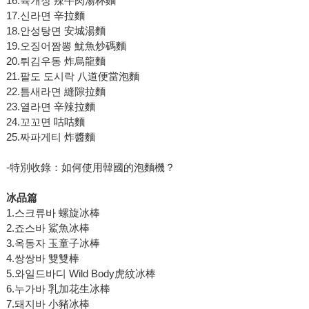
16.육개장 辣牛肉湯杯麵
17.신라면 辛拉麵
18.안성탕면 安城湯麵
19.오징어짬뽕 魷魚炒碼麵
20.튀김우동 炸烏龍麵
21.팔도 도시락 八道便當泡麵
22.틈새라면 縫隙拉麵
23.열라면 辛辣拉麵
24.꼬꼬면 咕咕麵
25.짜파게티 炸醬麵
-特別收錄：如何使用韓國的泡麵機？
冰品篇
1.스크류바 螺旋冰棒
2.죠스바 鯊魚冰棒
3.옥동자 玉童子冰棒
4.쌍쌍바 雙雙棒
5.와일드바디 Wild Body虎紋冰棒
6.누가바 乳加花生冰棒
7.돼지바 小豬冰棒