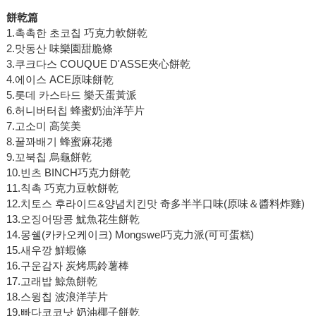
餅乾篇
1.촉촉한 초코칩 巧克力軟餅乾
2.맛동산 味樂園甜脆條
3.쿠크다스 COUQUE D'ASSE夾心餅乾
4.에이스 ACE原味餅乾
5.롯데 카스타드 樂天蛋黃派
6.허니버터칩 蜂蜜奶油洋芋片
7.고소미 高笑美
8.꿀꽈배기 蜂蜜麻花捲
9.꼬북칩 烏龜餅乾
10.빈츠 BINCH巧克力餅乾
11.칙촉 巧克力豆軟餅乾
12.치토스 후라이드&양념치킨맛 奇多半半口味(原味＆醬料炸雞)
13.오징어땅콩 魷魚花生餅乾
14.몽쉘(카카오케이크) Mongswel巧克力派(可可蛋糕)
15.새우깡 鮮蝦條
16.구운감자 炭烤馬鈴薯棒
17.고래밥 鯨魚餅乾
18.스윙칩 波浪洋芋片
19.빠다코코낫 奶油椰子餅乾