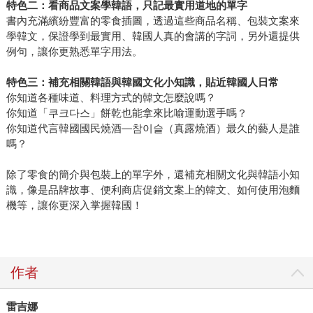
特色二：看商品文案學韓語，只記最實用道地的單字
書內充滿繽紛豐富的零食插圖，透過這些商品名稱、包裝文案來
學韓文，保證學到最實用、韓國人真的會講的字詞，另外還提供
例句，讓你更熟悉單字用法。
特色三：補充相關韓語與韓國文化小知識，貼近韓國人日常
你知道各種味道、料理方式的韓文怎麼說嗎？
你知道「쿠크다스」餅乾也能拿來比喻運動選手嗎？
你知道代言韓國國民燒酒—참이슬（真露燒酒）最久的藝人是誰
嗎？
除了零食的簡介與包裝上的單字外，還補充相關文化與韓語小知
識，像是品牌故事、便利商店促銷文案上的韓文、如何使用泡麵
機等，讓你更深入掌握韓國！
作者
雷吉娜