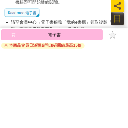
書籍即可開始離線閱讀。
員
日
請至會員中心→電子書服務「我的e書櫃」領取複製『兌換
碼』至電子書服務商Readmoo進行兌換。
電子書
退換貨須知：
※ 本商品會員日滿額金幣加碼回饋最高15倍
因版權保護，您在金石堂所購買的電子書僅能以金石堂專屬
的閱讀軟體開啟閱讀，無法以其他閱讀器或直接下載檔案。
依據「消費者保護法」第19條及行政院消費者保護處公告之
「通訊交易解除權合理例外情事適用準則」，非以有形媒介
提供之數位內容或一經提供即為完成之線上服務，經消費者
事先同意始提供。（如：電子書、電子雜誌、下載版軟體、
虛擬商品…等），
不受「網購服務需提供七日鑑賞期」的限
制
。為維護您的權益，建議您先使用「試閱」功能後再付款
購買。