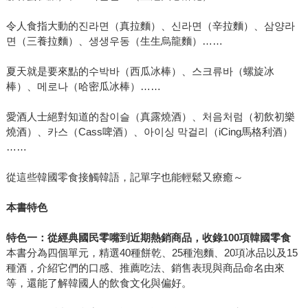
令人食指大動的진라면（真拉麵）、신라면（辛拉麵）、삼양라
면（三養拉麵）、생생우동（生生烏龍麵）……
夏天就是要來點的수박바（西瓜冰棒）、스크류바（螺旋冰
棒）、메로나（哈密瓜冰棒）……
愛酒人士絕對知道的참이슬（真露燒酒）、처음처럼（初飲初樂
燒酒）、카스（Cass啤酒）、아이싱 막걸리（iCing馬格利酒）
……
從這些韓國零食接觸韓語，記單字也能輕鬆又療癒～
本書特色
特色一：從經典國民零嘴到近期熱銷商品，收錄100項韓國零食
本書分為四個單元，精選40種餅乾、25種泡麵、20項冰品以及15
種酒，介紹它們的口感、推薦吃法、銷售表現與商品命名由來
等，還能了解韓國人的飲食文化與偏好。