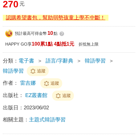
270
元
認購希望書包，幫助弱勢孩童上學不中斷！
10
預計最高可得金幣
點
?
100累1點 4點抵1元
HAPPY GO享
折抵無上限
分類：
電子書
＞
語言/字辭典
＞
韓語學習
＞
韓語學習
追蹤
作者：
雷吉娜
追蹤
出版社：
EZ叢書館
追蹤
出版日：
2023/06/02
相關主題：
主題式韓語學習