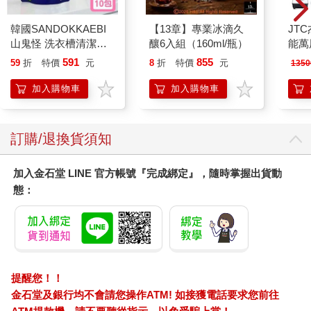
韓國SANDOKKAEBI
【13章】專業冰滴久
JT
山鬼怪 洗衣槽清潔劑
釀6入組（160ml/瓶）
能萬
450公克-10包組
80
591
855
59
折
特價
元
8
折
特價
元
1350
壁機
加入購物車
加入購物車
訂購/退換貨須知
加入金石堂 LINE 官方帳號『完成綁定』，隨時掌握出貨動
態：
提醒您！！
金石堂及銀行均不會請您操作ATM! 如接獲電話要求您前往