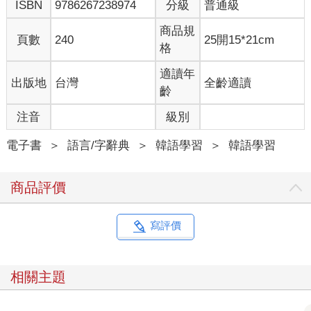
ISBN
9786267238974
分級
普通級
商品規
頁數
240
25開15*21cm
格
適讀年
出版地
台灣
全齡適讀
齡
注音
級別
電子書
＞
語言/字辭典
＞
韓語學習
＞
韓語學習
商品評價
寫評價
相關主題