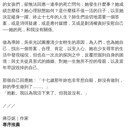
的女孩們，卻無法回應一連串的死亡問句：她發生什麼事？她成
績怎麼樣？她心理狀態如何？是什麼樣不值一活的日子，以至她
決定縱身一躍、終止十七年的人生？師生們迫切地需要一個答
案，或是消弭疑慮，或是應付媒體，又或是劃清權責好安慰自己
──她的死，和我沒有關係。
做為導師，吳依光試圖釐清少女輕生的原因，為人們，也為她自
己，找出一個答案，合理、肯定，以安人心。她在少女尋常的生
活中發現端倪，但也在一次次的探詢之中，反覆挖掘到自身的困
境：與丈夫徒具形式的婚姻、對她一生無所不控的母親，以及當
年早該毀掉的自己。
那個自己回應她：「十七歲那年妳也非常想自殺，妳沒有做到，
妳的學生做到了……。」
「抱歉。我以為我活下來了。但我並沒有。」
／／／
蔣亞妮｜作家
專序推薦