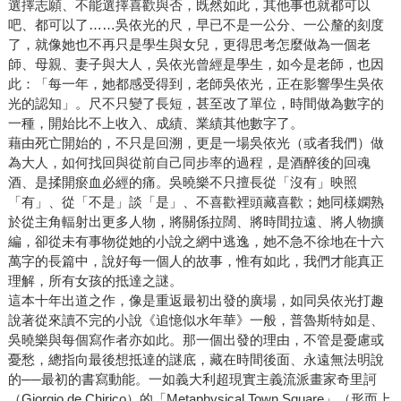
選擇志願、不能選擇喜歡與否，既然如此，其他事也就都可以
吧、都可以了……吳依光的尺，早已不是一公分、一公釐的刻度
了，就像她也不再只是學生與女兒，更得思考怎麼做為一個老
師、母親、妻子與大人，吳依光曾經是學生，如今是老師，也因
此：「每一年，她都感受得到，老師吳依光，正在影響學生吳依
光的認知」。尺不只變了長短，甚至改了單位，時間做為數字的
一種，開始比不上收入、成績、業績其他數字了。
藉由死亡開始的，不只是回溯，更是一場吳依光（或者我們）做
為大人，如何找回與從前自己同步率的過程，是酒醉後的回魂
酒、是揉開瘀血必經的痛。吳曉樂不只擅長從「沒有」映照
「有」、從「不是」談「是」、不喜歡裡頭藏喜歡；她同樣嫻熟
於從主角輻射出更多人物，將關係拉闊、將時間拉遠、將人物擴
編，卻從未有事物從她的小說之網中逃逸，她不急不徐地在十六
萬字的長篇中，說好每一個人的故事，惟有如此，我們才能真正
理解，所有女孩的抵達之謎。
這本十年出道之作，像是重返最初出發的廣場，如同吳依光打趣
說著從來讀不完的小說《追憶似水年華》一般，普魯斯特如是、
吳曉樂與每個寫作者亦如此。那一個出發的理由，不管是憂慮或
憂愁，總指向最後想抵達的謎底，藏在時間後面、永遠無法明說
的──最初的書寫動能。一如義大利超現實主義流派畫家奇里訶
（Giorgio de Chirico）的「Metaphysical Town Square」（形而上