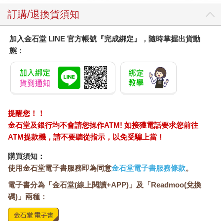
結了帳，眾人步出銀樓，謝維哲把信用卡收回皮夾，他有一張藏
訂購/退換貨須知
不住心事的臉，這秒鐘，他一臉舒坦，彷彿慶幸著預辦事項又能
劃掉一個項目。倒是芳，嘴上掛著淺笑，雙眼卻又隱約透著某種
憂愁。至於母親，她走在前頭，吳依光看不著她的表情。她跟上
加入金石堂 LINE 官方帳號『完成綁定』，隨時掌握出貨動
母親的腳步，幾分鐘後，他們在停車場道別。
態：
吳依光尚未扣緊安全帶，母親的聲音冷冷地自左側切進，玫瑰金
不適合妳，我們家的皮膚算白，但有些偏藍，跟金色不協調。我
也不喜歡妳挑的那顆鑽戒，好小家子氣，謝維哲家不是沒錢，妳
何必為他著想。吳依光說，跟錢沒關係，我喜歡那顆。
母親再也沒吭聲，她緊握著方向盤，指節泛白。
提醒您！！
日後，吳依光獨自回到銀樓，詢問是否能再看一看那只玫瑰金戒
指。銷售小姐是同一位，照樣梳著一絲碎髮也沒有的完美包頭。
金石堂及銀行均不會請您操作ATM! 如接獲電話要求您前往
她認出了吳依光，抿嘴一笑，說，吳小姐，我就有預感，妳會回
ATM提款機，請不要聽從指示，以免受騙上當！
來。戒指再次穿進吳依光的無名指，吳依光跟小姐湊近了看，懂
購買須知：
了母親的意思，戒指是好看的，但不適合她。
使用金石堂電子書服務即為同意
金石堂電子書服務條款
。
她還是摘下戒指，跟小姐說，結帳，刷信用卡。
電子書分為「金石堂(線上閱讀+APP)」及「Readmoo(兌換
婚宴那晚，吳依光笑臉盈盈地端著喜糖，跟謝維哲一齊目送賓客
碼)」兩種：
離場，謝維哲的父親喝了好多杯，他給妻子攙著，走近兩人，拍
拍謝維哲的肩膀，說，你要好好對人家。語訖，他打了一個嗝，