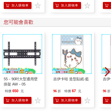
2
加入購物車
加入購物車
禮拜五下午，日光迤邐，照映出懸浮飛舞的細小顆粒。天花板的
燈發散冷冷白光，講台上的年輕作家穿著寬鬆的連身洋裝，比吳
依光在網路上搜到的照片還年輕。
您可能會喜歡
作家有些緊張，她說自己不是第一次對著一群老師說話，不知怎
地今天就是格外緊張。吳依光觀察著作家的玫瑰金細框眼鏡，不
忘保持微笑，她暗忖，作家必然考量過自己白皙的膚色在穿搭上
的優勢，玫瑰金的飾品，有些人穿戴起來只顯得髒。
吳依光喜歡玫瑰金，一度跟謝維哲商量，不然別買鑽戒了，鑽戒
的背後有太多難過的故事。這個提議，兩位新人的母親不約而同
投下反對票。母親蹙眉，說，妳別在這個節骨眼自作主張。吳依
光想，也對，何必如此。她最後要了一顆小小的，不怎麼起眼的
戒指。謝維哲的母親，芳，不無憐惜地捏了捏吳依光仍擱在檯面
上的手指，細聲說，這麼漂亮的手，戴戒指多好看，妳確定不要
55－90吋大型通用壁
吉伊卡哇 造型貼紙-藍
吉伊
大顆一些的。吳依光說，這樣就好了，我是老師，得低調。母親
掛架 AW－05
沒再吭聲，她退後一步，雙手抱胸，環視銀樓內的擺設。這家銀
650
67
特價
元
96
折
特價
元
96
折
樓是謝維哲的母親選的，母親有自己屬意的銀樓，但她沒有主動
提起，她說，結婚這件事還是要看男方怎麼處理。芳表現比吳依
加入購物車
加入購物車
光預期得還要好，她投入、慎重、化簡為繁、時時徵詢女方的意
見，她說，兒子什麼都好，就是不細心，她這個母親不敢鬆懈。