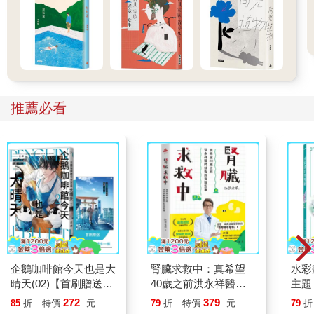
哲會讓她沒錯，但母親沒有猜到，有一天謝維哲遇到了一個自己
不必讓的人，他會選擇對方，而不是吳依光。
吳依光往右一傾，臉頰貼上冰涼的玻璃，她告訴自己不能再想下
去，那不會產生任何結論，她命令思緒掉頭，折返至幾個鐘頭前
她跟林的對話。
吳依光承認，林，在她的心頭植入了一個意想，她是否也會等到
那麼一天，為著學生的成就而口齒不清、熱淚盈眶？吳依光覺得
推薦必看
好難，她並不擅長期待，從小到大，她學得最好的一件事，莫屬
如何摁滅胸中的希望。希望是頭狡詐的狼，起初，它小小的，如
幼犬般天真無辜，你忍不住寵牠，把牠抱在懷裡，感受牠的體溫
跟起伏，深信你們得以和平共處。接下來的日子，你受不了誘
惑，餵養牠，滿足牠，牠也依循世界最不假思索的邏輯──恆得到
能量者，必然擴張。狼夜夜抽高、長肉、牙齒跟爪子也在睡夢中
盡責地發育。於是，有那麼一次，你發現到，即使是兒戲的拉
扯，你都能被弄到噴濺一地的血花。有些人並不氣餒，持續馴化
自身的希望，直到希望懂得傾聽他們的指令，吳依光沒有，她放
手，讓這隻狼走遠。吳依光是這樣理解的：即使這隻狼沒有惡
意，也會因為辨識出她本質裡的懦弱，而決定傷害她。
企鵝咖啡館今天也是大
腎臟求救中：真希望
水彩
至於母親，她是前者，她的願望多半都能實現。她的狼聽她的
晴天(02)【首刷贈送
40歲之前洪永祥醫師
主題
話。
「謹賀新年」收藏卡】
就告訴我這些事
點，
272
379
85
折
特價
元
79
折
特價
元
79
折
繪畫