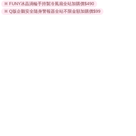
※ FUNY冰晶渦輪手持製冷風扇全站加購價$490
的閱讀軟體開啟閱讀，無法以其他閱讀器或直接下載檔案。
母親笑了，那笑有幾分誠懇，她說，快回去休息吧，我想你們一
依據「消費者保護法」第19條及行政院消費者保護處公告之
※ Q版企鵝安全隨身警報器全站不限金額加購價$99
定很累了。
「通訊交易解除權合理例外情事適用準則」，非以有形媒介
他們確實好累。一個小時後，吳依光跟謝維哲先後步入飄散著裝
潢氣味的新家。謝維哲癱在沙發上，手貼著額頭。吳依光走入主
提供之數位內容或一經提供即為完成之線上服務，經消費者
臥室，扶著母親送的桃花心木梳妝台慢慢坐下，對著鏡子撕掉假
事先同意始提供。（如：電子書、電子雜誌、下載版軟體、
睫毛，卸下珍珠耳環，她從皮包內翻找出那只豆沙色軟呢小盒，
虛擬商品…等），
不受「網購服務需提供七日鑑賞期」的限
小盒裡，躺著那只不受認同的玫瑰金戒指。她拉開抽屜，把小盒
制
。為維護您的權益，建議您先使用「試閱」功能後再付款
推入最深處，彷彿小動物藏著最心愛的事物，也像是人類埋葬著
購買。
什麼。
何舒凡以手肘推了推吳依光，吳依光自神遊中回返，何舒凡示意
吳依光望向講台，作家正帶著期盼地注視著她。作家很快地讀出
了吳依光的分心，她尷尬地以指尖刮過臉頰，說，我再解釋一次
好了。吳依光又是感謝，又是自責，她很少這樣，讓私生活的煩
惱渲染到工作，她歸咎全是百合的錯，那個女人的現身的確是一
記狠狠的痛擊，表面上，她無動於衷，內裡的牆卻在層層剝落。
吳依光不安地側身尋找謝老師的身影，謝老師坐在角落，板著
臉，冷笑，沒有錯過吳依光的失態。不久前，吳依光與謝老師在
走廊上對到眼，吳依光微笑，解釋自己正要去校門口迎接作家。
謝老師打量著她，嘴唇掀了掀，說，今天的研習我會去。吳依光