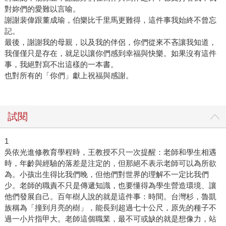
對妳們的愛難以言喻。
謝謝裴偉跟董成瑜，伯樂比千里馬更難得，這件事我始終不曾忘
記。
最後，謝謝我的母親，以及我的伴侶，你們從來不吝讓我知道，
我僅僅只是存在，就足以讓你們感到幸福與快樂。如果沒有這件
事，我絕對寫不出這樣的一本書。
也對所有的「你們」獻上祝福與感謝。
試閱
1
吳依光進修教育學程時，王教授不只一次提醒：老師和學生相遇
時，年齡與經驗的落差是注定的，但那絕不表示老師可以為所欲
為。小孩出生得比我們晚，但他們對世界的理解不一定比我們
少。老師的職責不只是傳遞知識，也要懂得為學生營造環境、讓
他們發展自己。百年樹人說的就是這件事：時間。台灣杉，魯凱
族稱為「撞到月亮的樹」，能長到超過七十公尺，原先的種子不
過一小片指甲大。老師這個職業，最不可或缺的就是想像力，站