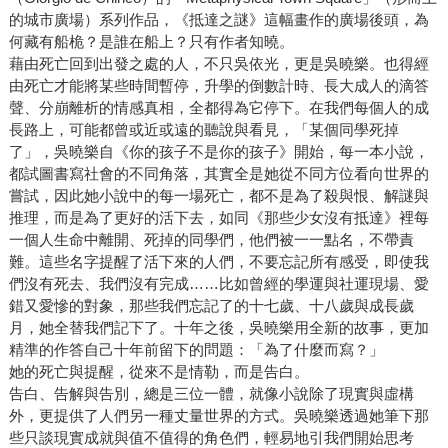
的城市廣場）系列作品，《抵達之謎》這幅畫作的廣場後頭，為
何藏有船桅？是誰在船上？只有作者知曉。
藉由死亡回到出發之處的人，不只吳依光，更是吳曉樂。也得經
由死亡才能將某些時間暫停，升學的倒數計時、長大成人的滴答
聲、分崩離析的情感真相，全都得為它停下。在我們每個人的成
長路上，可能都曾或近或遠的聽說與看見，「某個同學死掉
了」，吳曉樂自《你的孩子不是你的孩子》開始，每一本小說，
都試圖書寫社會的不同角落，其實全是她從不同方位看向世界的
嘗試，因此她小說中的每一場死亡，都不是為了殺與恨、解謎與
推理，而是為了更好的活下去，如同《那些少女沒有抵達》裡每
一個人生命中離開、死掉的同學們，他們被一一點名，不帶責
難。這些名字提醒了活下來的人們，不要忘記所有感受，即使我
們沒有死去、我們沒有完成……比如曾經的學運與社運現場、愛
錯又愛慘的對象，那些我們忘記了的十七歲、十八歲與成長歲
月，她全替我們記下了。十年之後，吳曉樂用全新的故事，更加
精準的作答自己十年前留下的問題：「為了什麼而寫？」
她的死亡與提醒，從來不是情勒，而是告白。
告白、告解與告別，總是三位一體，就像小說除了現實與虛構
外，更提供了人們另一種丈量世界的方式。吳曉樂透過她筆下那
些只談現實成就與值不值得的角色們，輕易地引我們開始思考