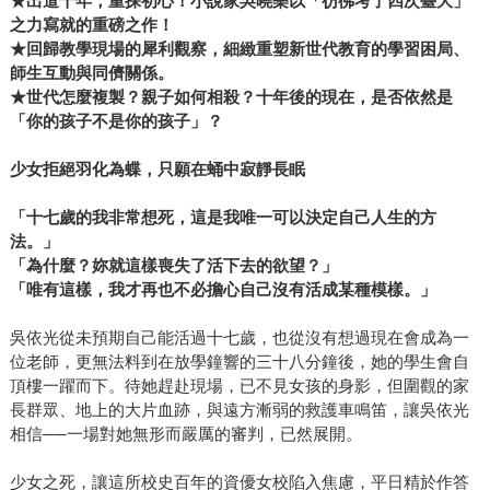
★出道十年，重探初心！小說家吳曉樂以「彷彿考了四次臺大」
之力寫就的重磅之作！
★回歸教學現場的犀利觀察，細緻重塑新世代教育的學習困局、
師生互動與同儕關係。
★世代怎麼複製？親子如何相殺？十年後的現在，是否依然是
「你的孩子不是你的孩子」？
少女拒絕羽化為蝶，只願在蛹中寂靜長眠
「十七歲的我非常想死，這是我唯一可以決定自己人生的方
法。」
「為什麼？妳就這樣喪失了活下去的欲望？」
「唯有這樣，我才再也不必擔心自己沒有活成某種模樣。」
吳依光從未預期自己能活過十七歲，也從沒有想過現在會成為一
位老師，更無法料到在放學鐘響的三十八分鐘後，她的學生會自
頂樓一躍而下。待她趕赴現場，已不見女孩的身影，但圍觀的家
長群眾、地上的大片血跡，與遠方漸弱的救護車鳴笛，讓吳依光
相信──一場對她無形而嚴厲的審判，已然展開。
少女之死，讓這所校史百年的資優女校陷入焦慮，平日精於作答