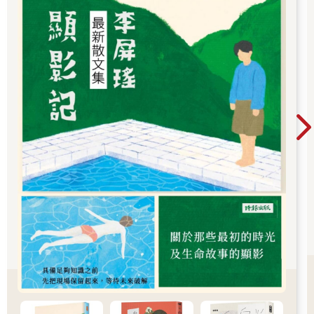
的。
看著牆壁上的石英鐘，吳依光玩起「默數六十秒」的遊戲，分針
一指到十二，她低下頭，數數，一、二、三，數到六十，她抬
眼，分針在十一又多三格，她快了兩秒。吳依光又玩了好幾次，
然後她聽到自己的名字。母親瞪著她，眼神微慍，她說，妳都沒
有在聽我們說話。吳依光清了清喉嚨，問，你們在說什麼？謝維
哲說，妳媽問，我們最近還有在試嗎？吳依光哦了一聲，挑眉，
眼珠直視桌面，母親在問孩子的事。她點頭，說，有吧，我們有
在試。
母親不會接受其他的答案。
母親依舊瞪著她，彷彿看久了，就能讀出些什麼。須臾，母親
說，時間也晚了，你們差不多要回家了。謝維哲喝光碗中的冷
湯，說，謝謝媽煮了這麼好吃的晚餐。吳依光沒有說話，她相信
母親這個晚上夠盡興了。回家路上，坐在副駕駛座的吳依光望向
窗外，出門時，雨勢疏疏的，此刻轉成傾盆大雨，豆大的雨滴暴
砸車窗。謝維哲嘆氣，說視線變得好模糊，他就要看不清前方的
道路了。即使是埋怨，謝維哲的口吻聽起來也好有禮貌、好善
良。
謝維哲是母親為她挑的對象，母親說，結婚就是要找像謝維哲這
樣沒什麼脾氣的人，即使吵架，他也會讓妳。母親是對的，謝維