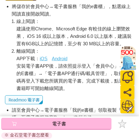
吳依光聞到腐壞的氣味，謝維哲的舅舅跑過來，從另一側握著姊
將儲存於會員中心→電子書服務「我的e書櫃」，點選線上
夫的臂膀，他要謝維哲別擔心，自己一滴都沒沾，他會將姊姊、
閱讀直接開啟閱讀。
姊夫送回家。謝維哲鞠躬致謝。吳依光視線一抬，找著了母親，
線上閱讀：
一位婦人圈著母親的手腕，不知道在說什麼，母親掩著嘴，眼睛
笑成細細的月牙。母親沒有看到方才那一幕，吳依光的心頭一
建議使用Chrome、Microsoft Edge 有較佳的線上瀏覽效
輕，說不上理由，她覺得自己有責任保護謝維哲與他的家人，免
果， iOS 16 或以上版本，Android 6.0 以上版本，建議裝
於母親的檢視。吳依光是被母親看著長大的，她比誰都清楚那有
置有6GB以上的記憶體，至少有 30 MB以上的容量。
多難受。
離線閱讀：
盤子因糖果一顆顆被取走而變輕，小腿倒是越來越重，彷彿全身
APP下載：
iOS
Android
的倦意往下沉澱，吳依光的雙腳在婚紗裙撐的遮蔽下，調換了幾
安裝電子書APP後，請依照提示登入「會員中心」→「我
次重心。母親來了，跟父親一起，吳家鵬的眼中有碎碎的淚光，
的E書櫃」→「電子書APP通行碼/載具管理」，取得通行
他看著女兒，又看向謝維哲，你們以後就是一個家了，要彼此扶
碼再登入下載您所購買的電子書。完成下載後，點選任一
持，知道嗎？吳依光沉默，貌似猶豫地，點了點頭，倒是謝維
書籍即可開始離線閱讀。
哲，他似乎感應到空氣之中瀰漫著某種緊張，他笑得有些用力，
說，知道了，爸爸。
母親瞅著吳依光，這也是她的才華之一，她僅憑眼神就能製造出
請至會員中心→電子書服務「我的e書櫃」領取複製『兌換
「場域」，以現在來說，吳依光猜想，謝維哲再怎麼遲鈍，似乎
也感知到，世界上，有些事他一輩子也無法介入。吳依光的脖子
碼』至電子書服務商Readmoo進行兌換。
電子書
冒出幾顆小疙瘩，飯店的空調太冷了，她刻意不去撫摸，不去把
退換貨須知：
那些疙瘩按回肌膚底下。在母親下一個動作之前，不動聲色是最
※ 金石堂電子書怎麼看
因版權保護，您在金石堂所購買的電子書僅能以金石堂專屬
好的策略。