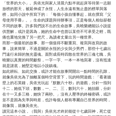
「世界的大小」。吳依光與家人清晨六點半就起床等待第一志願
放榜的那天，被延伸成了永恆，人生永遠有無止盡的榜單與落
榜，如同小說中所寫下的：「每個小孩自懂事起，就在撰寫『父
母使用手冊』。」生命的課題與待辦事項，正是每個人相似卻都
不同的故事。許多我們說不出的生命故事，吳曉樂總能以小說提
供慧解，或許是因為，她的生命中也曾以某些不可承受之輕，既
痛也重地兌換了另一把尺，為讀者丈量出另一種世界。
而那一個最初的故事、那一個值得不斷重寫、複寫與改寫的故
事，說來簡單，不過是關於永恆的少女與少男們，那些十七歲出
門遠行未歸的無光靈魂。面對成長時四散在世界的三魂七魄，吳
曉樂以真實的時間獻祭，一字一字、一本一本地寫著，沒有抵達
就是謎底，她堅定地以小說鎮魂。
如此耕耘、如此交換，或許才能在故事間開出一點時間的孔隙，
就像吳依光為了抽離某個時空背景下，玩的時間遊戲：「看著牆
壁上的石英鐘，吳依光玩起『默數六十秒』的遊戲，分針一指到
十二，她低下頭，數數，一、二、三，數到六十，她抬眼，分針
在十一又多三格，她快了兩秒。」沒有人壓準的終極密碼，或許
並不是因為失準與時差，也許每個人都有專屬自己世界的時間，
就像我，就像吳依光。
讀完這本小說，（我與）吳依光才終於能從十七歲回神，死亡從