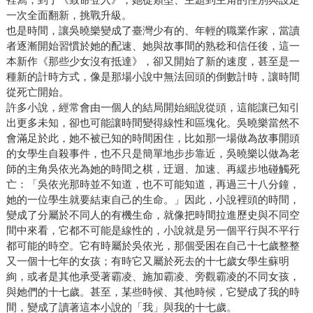
一次全面翻新，挑戰升級。
也是時間，讓吳曉樂變成了臺灣少有的、年輕的職業作家，當讀
者逐漸開始習慣於她的配速、她與故事間的熟稔和信任後，這一
本新作《那些少女沒有抵達》，卻又開始了新的速度，甚至是一
種新的計時方式，像是那場小說中無法回頭的倒數計時，讓時間
從死亡開始。
許多小說，經常會由一個人的結局開始細說從頭，這能讓已知引
出更多未知，卻也可能讓時間變得線性和區塊化。吳曉樂當然不
會滿足於此，她不被已知的時間困住，比如那一場做為故事開頭
的女學生自殺事件，也不只是簡單地步步靠近，吳曉樂以做為老
師的主角吳依光為她的時間之棋，迂迴、加速、再緩步地碰觸死
亡：「吳依光那時並不知道，也不可能知道，再過三十八分鐘，
她的一位學生就要結束自己的生命。」因此，小說裡頭的時間，
變成了分屬於不同人的有機生命，就像把時間拉進歷史與不同空
間中來看，它都不可能是線性的，小說就是另一個平行與不平行
都可能的時空。它有時屬於吳依光，那個受困在自己十七歲整整
又一個十七年的女孩；有時它又屬於死去的十七歲女學生蘇明
絢，或者是其他承受著霸凌、施加霸凌、旁觀霸凌的不同女孩，
與她們的十七歲。甚至，某些時候、其他時候，它變成了我的時
間，變成了讀著這本小說的「我」與我的十七歲。