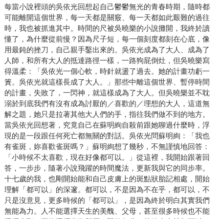
每當小說裡頭的吳依光回想起自己鬱鬱無光的青春時期，隨時都
可能離開這個世界，每一天都是關竅、每一天都如此艱難的過往
時，我也被抓進其中。時間的尺被吳曉樂的小說攤開，我終於讀
懂了，為什麼從前慢？因為尺子短，每一個刻度都刻在心底，像
用最鈍的挫刀，自己親手鑿出來的。吳依光成為了大人、成為了
人師，和所有大人的抵達路徑一樣，一路狗屁倒灶，但吳曉樂寫
得溫柔：「吳依光一個心軟，時針就盪了過去。她的計畫功虧一
簣。吳依光就這樣長成了大人。」那些中離這個世界、暫停時間
的計畫，失敗了，一閃神，就這樣成為了大人。但吳曉樂並不耽
溺於到底我們有沒有成為討厭的／喜歡的／理想的大人，這道無
解之題，她只是拉著其他大人們的手，指往我們做不到的地方。
當吳依光回想著，究竟自己在蘇明絢自殺前跟她聊過什麼時，浮
現的是一段跟任何死亡都無關的對話。吳依光問蘇明絢：「我也
有雀斑，妳喜歡雀斑嗎？」蘇明絢想了幾秒，不無謹慎地回答：
「小時候不太喜歡，現在好像都可以。」從這裡，我開始跟著回
答，一步步，隨著小說飛躍的時間魔法，更新我與它的同步率。
十七歲的我，也剛開始能和自己皮膚上的斑點狀胎記相處，開始
理解「都可以」的深邃。都可以，不是因為不在乎，都可以，不
只是沒意見，更多時候的「都可以」，是因為終於明白其實我們
無能為力。人不能選擇天生的美醜、父母，甚至很多時候也不能