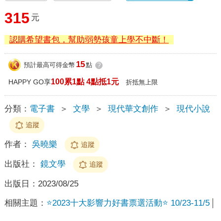
315
元
認購希望書包，幫助弱勢孩童上學不中斷！
15
預計最高可得金幣
點
?
100累1點 4點抵1元
HAPPY GO享
折抵無上限
分類：
電子書
＞
文學
＞
現代華文創作
＞
現代小說
追蹤
作者：
吳曉樂
追蹤
出版社：
鏡文學
追蹤
出版日：
2023/08/25
相關主題：
⭐2023十大影響力好書票選活動⭐ 10/23-11/5