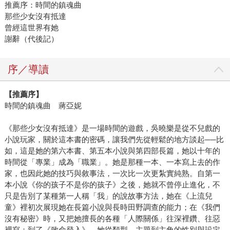
推薦序：時間的鎮魂曲
那些少女沒有抵達
曾經這世界有她
謝辭（代後記）
序／導讀
【推薦序】
時間的鎮魂曲 蔣亞妮
《那些少女沒有抵達》是一場時間的遊戲，吳曉樂是從不兒戲的
小說玩家，關於這本書的密碼，讓我們先從輕鬆的地方談起──比
如，這是她的第六本書、第五本小說與第四部長篇，她以十年的
時間從「專業」成為「職業」。她是那種一本、一本寫上去的作
家，也因此她的技巧與敘事法，一次比一次更紮實純熟。自第一
本小說《你的孩子不是你的孩子》之後，她就不曾停止進化，不
只是告別了某種第一人稱「我」的說故事方法，她在《上流兒
童》裡初次展現她在長篇小說與長時田野調查的能力；在《我們
沒有秘密》時，又把她擅長的各種「人際關係」往深裡鑽、往惡
裡寫；到了《致命登入》，她從類型、主題到主角的性別與設定