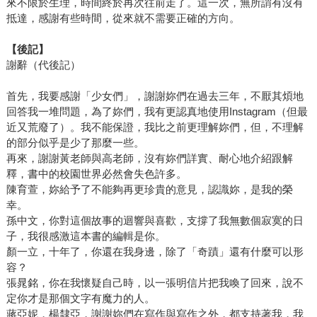
來不限於生理，時間終於再次往前走了。這一次，無所謂有沒有
抵達，感謝有些時間，從來就不需要正確的方向。
【後記】
謝辭（代後記）
首先，我要感謝「少女們」，謝謝妳們在過去三年，不厭其煩地
回答我一堆問題，為了妳們，我有更認真地使用Instagram（但最
近又荒廢了）。我不能保證，我比之前更理解妳們，但，不理解
的部分似乎是少了那麼一些。
再來，謝謝黃老師與高老師，沒有妳們詳實、耐心地介紹跟解
釋，書中的校園世界必然會失色許多。
陳育萱，妳給予了不能夠再更珍貴的意見，認識妳，是我的榮
幸。
孫中文，你對這個故事的迴響與喜歡，支撐了我無數個寂寞的日
子，我很感激這本書的編輯是你。
顏一立，十年了，你還在我身邊，除了「奇蹟」還有什麼可以形
容？
張晁銘，你在我懷疑自己時，以一張明信片把我喚了回來，說不
定你才是那個文字有魔力的人。
蔣亞妮，楊隸亞，謝謝妳們在寫作與寫作之外，都支持著我，我