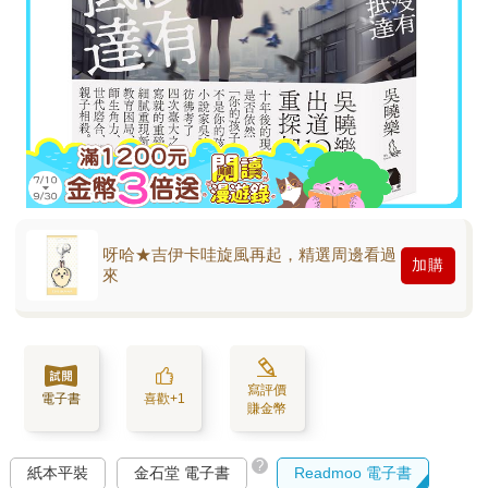
呀哈★吉伊卡哇旋風再起，精選周邊看過
加購
來
寫評價
電子書
喜歡+1
賺金幣
?
紙本平裝
金石堂 電子書
Readmoo 電子書