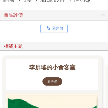
電子書
＞
文學
＞
現代華文創作
＞
現代小說
吳依光放進嘴裡咀嚼，意想不到的美味，見妻子喜歡，謝維哲又
挾了兩塊放進自己盤子，說，剩下的都給妳吃吧。吳依光沒有拒
商品評價
絕，或者以有些撒嬌的口吻說，別這樣，你也一起吃。她跟謝維
哲不是那種關係。她說，謝謝，並且要求自己享受每一口來自他
人的好意。
寫評價
稍晚，吳依光跟在謝維哲身後，拜訪母親跟父親。桌上的菜餚一
如往常地難以下嚥，母親這幾年執著管控鹽跟油的攝取，她料理
青菜的手法，讓它們嚐起來像落葉，清蒸魚肉則是膠狀白開水。
相關主題
謝維哲神色正常，幾乎算得上愉快，彷彿這些食材本來就應該這
麼處理。他隨和地回應岳母的每一個提問跟試探。吳依光打量著
父親，吳家鵬這幾年迷上了登山，才結束一場三天兩夜的旅行，
他的眼皮略沉，進食的節奏緩慢，像是即將睡著。吳依光才這麼
李屏瑤的小會客室
想，吳家鵬冷不防抬起頭，詢問謝維哲，怎麼看待電動車？那是
人類未來的趨勢嗎？油車終究要被淘汰？吳家鵬喜歡跟謝維哲聊
世俗認為父親會跟兒子聊的話題：車、手錶與投資等等。吳依光
看更多
跟謝維哲結婚後，偶爾，看著兩人的互動，懷疑父親大概想要一
個兒子，可惜他沒有，吳依光是獨生女，她問過母親，為什麼不
再生一個？母親說，有妳就夠了。很多年後吳依光才意識到這句
話有兩個解釋的方向，一個指向滿足，一個指向忍受。她沒有追
問母親的「夠了」屬於哪一種，哪一種答案都不是她有辦法承受