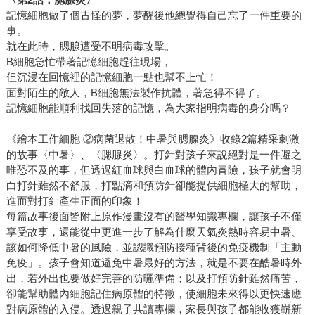
記憶細胞做了個古怪的夢，夢醒後他總覺得自己忘了一件重要的
事。
就在此時，腮腺遭受不明病毒攻擊。
B細胞急忙帶著記憶細胞趕往現場，
但沉浸在回憶裡的記憶細胞一點也幫不上忙！
面對陌生的敵人，B細胞無法製作抗體，著急得不得了。
記憶細胞能順利找回失落的記憶，為大家指明病毒的身分嗎？
《繪本工作細胞 ②病菌退散！中暑與腮腺炎》收錄2篇精采刺激
的故事〈中暑〉、〈腮腺炎〉。打針對孩子來說絕對是一件避之
唯恐不及的事，但透過紅血球與白血球的體內冒險，孩子就會明
白打針雖然不舒服，打點滴和預防針卻能提供細胞極大的幫助，
進而對打針產生正面的印象！
每篇故事後面皆附上原作漫畫沒有的醫學知識專欄，讓孩子不僅
享受故事，還能從中更進一步了解為什麼天氣炎熱時容易中暑、
該如何降低中暑的風險，並認識預防接種背後的免疫機制「主動
免疫」。孩子會知道避免中暑最好的方法，就是不要在酷暑時外
出，若外出也要做好完善的防曬準備；以及打預防針雖然痛苦，
卻能幫助體內細胞記住病原體的特徵，使細胞未來得以更快速應
對病原體的入侵。透過親子共讀專欄，家長與孩子都能收獲嶄新