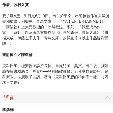
作者／牧村久實
雙子座A型，生日是6月13日。出生於東京。出道後創作過大量漫
畫和插畫，例如在「青鳥文庫」、「YA！ENTERTAINMENT」
（講談社）上大受歡迎的「泫然欲泣」系列、「我想成為作
家！」系列，以及著名文學作品《伊豆的舞孃．野菊之墓》（川
端康成．伊藤左千夫作，青鳥文庫）的插畫等（以上作品皆為暫
譯）。
審訂簡介／陳敬倫
兒科醫師、橙安親子診所院長。自從兒子「臭寶」出生後，就陸
續在臉書粉絲頁「臭寶爸—兒科陳敬倫醫師」分享育兒經驗、兒
科衛教、推廣親子共讀。著有《兒科醫師想的和你不一樣》（四
塊玉文創）。
譯者
李彥樺