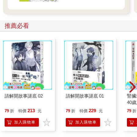
推薦必看
請解開故事謎底 02
請解開故事謎底 01
腎臟
40
就告
213
229
79
折
特價
元
79
折
特價
元
79
折
加入購物車
加入購物車