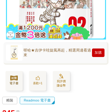
呀哈★吉伊卡哇旋風再起，精選周邊看過
加購
來
寫評價
電子書
喜歡+1
賺金幣
精裝
Readmoo 電子書