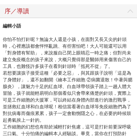
序／導讀
編輯小語
你怕不怕打針呢？無論大人還是小孩，在面對又長又尖的針頭
時，心裡應該都會怦怦亂跳、有些害怕吧！大人可能還可以用
「對身體有幫助」，來說服自己閉上眼睛忍一時之痛；但對尚未
建立免疫概念的孩子來說，大概只覺得那是醫師用來傷害自己的
工具，也難怪許多孩子在看到針頭時「抵死不從」了。
若想要讓孩子接受這種「必要之惡」，與其跟孩子說明「這是為
了身體好」，還不如翻開《繪本工作細胞 ②病菌退散！中暑與腮
腺炎》，讓魅力十足的紅血球、白血球帶領孩子踏上一趟人體大
冒險，孩子就能輕易明白那個看似只會帶來痛楚的針頭，實際上
可是工作細胞的大援軍，可以終結在身體內部進行的激烈戰爭，
並拯救紅血球和白血球呢！相信當看著白血球等免疫細胞們為了
對抗病毒而傷痕累累，孩子一定會動惻隱之心，在必要的時候鼓
起勇氣挨上一針的。
工作細胞的幻想也有助於減輕打針焦慮，這可是打針前要深呼吸
三口氣、十分怕痛的編輯本人經驗談。畢竟，當你在打預防針