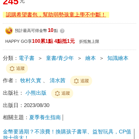
245
元
認購希望書包，幫助弱勢孩童上學不中斷！
10
預計最高可得金幣
點
?
100累1點 4點抵1元
HAPPY GO享
折抵無上限
分類：
電子書
＞
童書/青少年
＞
繪本
＞
知識繪本
追蹤
作者：
牧村久實
、
清水茜
追蹤
出版社：
小熊出版
追蹤
出版日：
2023/08/30
相關主題：
夏季養生指南
金幣要過期？不浪費！換購孩子書單、益智玩具，CP值
放十倍大！