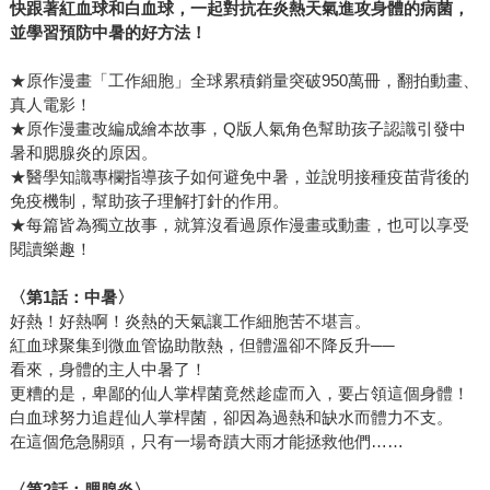
快跟著紅血球和白血球，一起對抗在炎熱天氣進攻身體的病菌，
並學習預防中暑的好方法！
★原作漫畫「工作細胞」全球累積銷量突破950萬冊，翻拍動畫、
真人電影！
★原作漫畫改編成繪本故事，Q版人氣角色幫助孩子認識引發中
暑和腮腺炎的原因。
★醫學知識專欄指導孩子如何避免中暑，並說明接種疫苗背後的
免疫機制，幫助孩子理解打針的作用。
★每篇皆為獨立故事，就算沒看過原作漫畫或動畫，也可以享受
閱讀樂趣！
〈第
1
話：中暑〉
好熱！好熱啊！炎熱的天氣讓工作細胞苦不堪言。
紅血球聚集到微血管協助散熱，但體溫卻不降反升──
看來，身體的主人中暑了！
更糟的是，卑鄙的仙人掌桿菌竟然趁虛而入，要占領這個身體！
白血球努力追趕仙人掌桿菌，卻因為過熱和缺水而體力不支。
在這個危急關頭，只有一場奇蹟大雨才能拯救他們……
〈第
2
話：腮腺炎〉