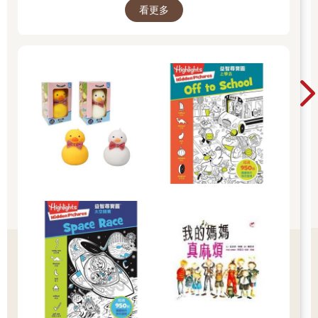
看更多
也許是熟悉的玩偶增加安全感 2.與孩子分開時請
好好堅定道別不可哄騙,並保證會回到身邊3.準時
守約的接回孩子 好好的渡這個時期，爸爸媽媽和
孩子一起迎接成長的過程！真是太好了！ 🎉金石
堂開學季！爸媽好輕鬆教你一站購足！文具、書
包、書套參展品全面5折起！👉文具滿777送80
元電子禮券 👉全站商品滿1200回饋4%金幣