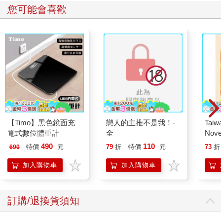
您可能會喜歡
【Timo】黑色鏡面充
戀人的主推不是我！-
Taiw
電式數位體重計
全
Nove
editi
490
110
特價
元
79
折
特價
元
73
折
690
加入購物車
加入購物車
訂購/退換貨須知