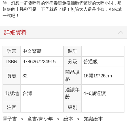
時，幻想一群傻呼呼的弱病毒讓免疫細胞們驚訝的大呼小叫，那
短短的十幾秒可是一下子就過了呢！無論大人還是小孩，都來試
一試吧！
詳細資料
語言
中文繁體
裝訂
ISBN
9786267224915
分級
普通級
商品規
頁數
32
16開19*26cm
格
適讀年
出版地
台灣
4~6歲適讀
齡
注音
級別
電子書
＞
童書/青少年
＞
繪本
＞
知識繪本