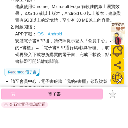
建議使用Chrome、Microsoft Edge 有較佳的線上瀏覽效
果， iOS 16 或以上版本，Android 6.0 以上版本，建議裝
置有6GB以上的記憶體，至少有 30 MB以上的容量。
離線閱讀：
APP下載：
iOS
Android
安裝電子書APP後，請依照提示登入「會員中心」→「我
的E書櫃」→「電子書APP通行碼/載具管理」，取得通行
碼再登入下載您所購買的電子書。完成下載後，點選任一
書籍即可開始離線閱讀。
請至會員中心→電子書服務「我的e書櫃」領取複製『兌換
碼』至電子書服務商Readmoo進行兌換。
電子書
退換貨須知：
※ 金石堂電子書怎麼看
因版權保護，您在金石堂所購買的電子書僅能以金石堂專屬
的閱讀軟體開啟閱讀，無法以其他閱讀器或直接下載檔案。
依據「消費者保護法」第19條及行政院消費者保護處公告之
「通訊交易解除權合理例外情事適用準則」，非以有形媒介